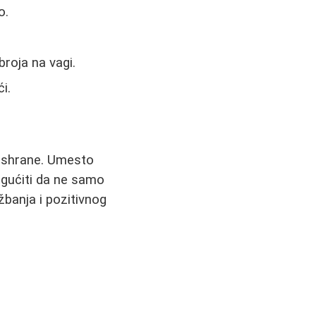
o.
roja na vagi.
i.
 ishrane. Umesto
gućiti da ne samo
žbanja i pozitivnog