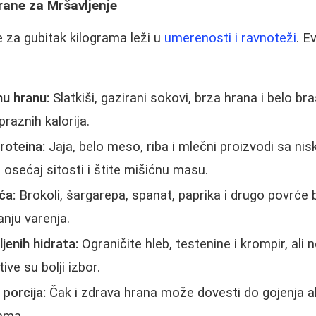
rane za Mršavljenje
e za gubitak kilograma leži u
umerenosti i ravnoteži
. E
nu hranu:
Slatkiši, gazirani sokovi, brza hrana i belo b
raznih kalorija.
roteina:
Jaja, belo meso, riba i mlečni proizvodi sa ni
 osećaj sitosti i štite mišićnu masu.
ća:
Brokoli, šargarepa, spanat, paprika i drugo povrće
nju varenja.
jenih hidrata:
Ograničite hleb, testenine i krompir, ali 
ive su bolji izbor.
 porcija:
Čak i zdrava hrana može dovesti do gojenja a
nama.