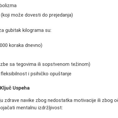
bolizma
(koji može dovesti do prejedanja)
za gubitak kilograma su:
.000 koraka dnevno)
ezbe sa tegovima ili sopstvenom težinom)
a fleksibilnost i psihičko opuštanje
 Ključ Uspeha
ju zdrave navike zbog nedostatka motivacije ili zbog o
ojačati mentalnu izdržljivost: