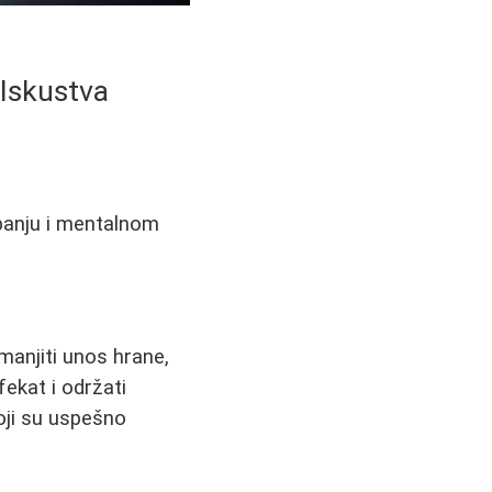
 Iskustva
žbanju i mentalnom
smanjiti unos hrane,
fekat i održati
ji su uspešno