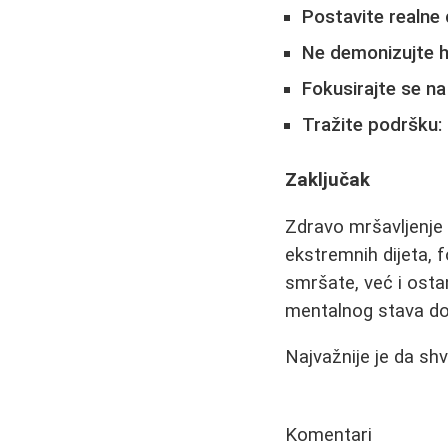
Postavite realne c
Ne demonizujte h
Fokusirajte se na
Tražite podršku:
Zaključak
Zdravo mršavljenje 
ekstremnih dijeta,
smršate, već i osta
mentalnog stava don
Najvažnije je da shv
Komentari