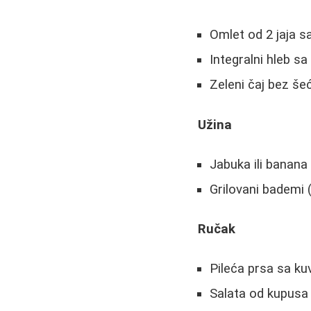
Omlet od 2 jaja 
Integralni hleb 
Zeleni čaj bez še
Užina
Jabuka ili banana
Grilovani bademi 
Ručak
Pileća prsa sa ku
Salata od kupusa