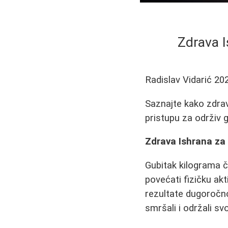
Zdrava I
Radislav Vidarić
20
Saznajte kako zdrav
pristupu za održiv 
Zdrava Ishrana za 
Gubitak kilograma če
povećati fizičku akt
rezultate dugoročn
smršali i održali svo