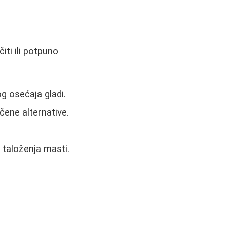
iti ili potpuno
g osećaja gladi.
ečene alternative.
 taloženja masti.