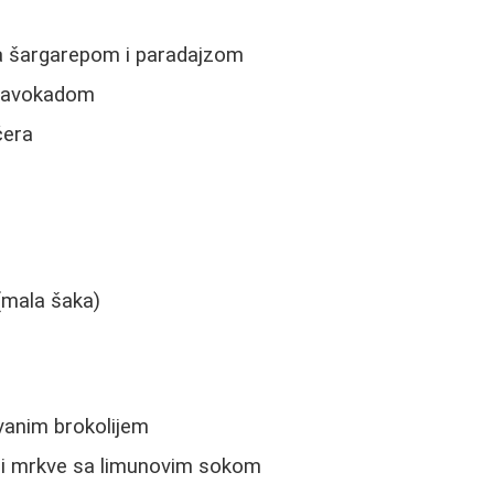
sa šargarepom i paradajzom
sa avokadom
ćera
(mala šaka)
vanim brokolijem
 i mrkve sa limunovim sokom