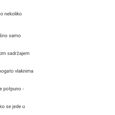
vo nekoliko
rašno samo
skim sadržajem
 bogato vlaknima
ne potpuno -
ko se jede u