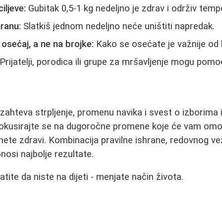
iljeve:
Gubitak 0,5-1 kg nedeljno je zdrav i održiv temp
ranu:
Slatkiš jednom nedeljno neće uništiti napredak.
 osećaj, a ne na brojke:
Kako se osećate je važnije od b
Prijatelji, porodica ili grupe za mršavljenje mogu pomoć
zahteva strpljenje, promenu navika i svest o izborima
 fokusirajte se na dugoročne promene koje će vam omo
nete zdravi. Kombinacija pravilne ishrane, redovnog ve
osi najbolje rezultate.
atite da niste na dijeti - menjate način života.