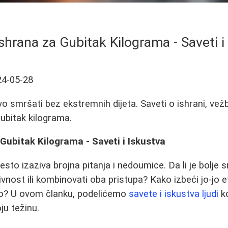
shrana za Gubitak Kilograma - Saveti i
24-05-28
o smršati bez ekstremnih dijeta. Saveti o ishrani, ve
gubitak kilograma.
Gubitak Kilograma - Saveti i Iskustva
sto izaziva brojna pitanja i nedoumice. Da li je bolje 
ivnost ili kombinovati oba pristupa? Kako izbeći jo-jo e
o? U ovom članku, podelićemo
savete i iskustva ljudi
ko
ju težinu.