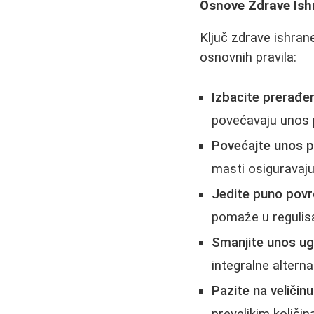
Osnove Zdrave Ish
Ključ zdrave ishran
osnovnih pravila:
Izbacite prerađe
povećavaju unos p
Povećajte unos p
masti osiguravaju
Jedite puno povr
pomaže u regulisa
Smanjite unos ugl
integralne alternat
Pazite na veličinu
prevelikim količi