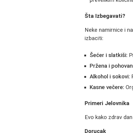
Šta Izbegavati?
Neke namirnice i na
izbaciti:
Šećer i slatkiši:
Pr
Pržena i pohovan
Alkohol i sokovi:
P
Kasne večere:
Org
Primeri Jelovnika
Evo kako zdrav dan
Dorucak