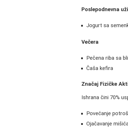
Poslepodnevna už
Jogurt sa semen
Večera
Pečena riba sa b
Čaša kefira
Značaj Fizičke Akt
Ishrana čini 70% usp
Povećanje potrošn
Ojačavanje mišića 