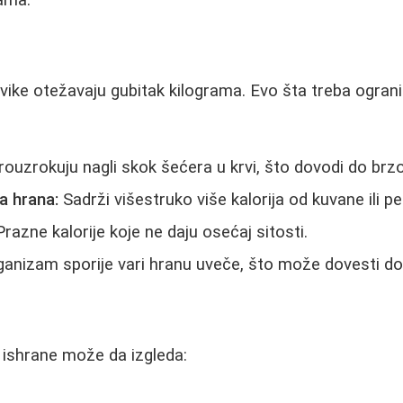
vike otežavaju gubitak kilograma. Evo šta treba ogranič
ouzrokuju nagli skok šećera u krvi, što dovodi do brzo
a hrana:
Sadrži višestruko više kalorija od kuvane ili p
razne kalorije koje ne daju osećaj sitosti.
anizam sporije vari hranu uveče, što može dovesti do
 ishrane može da izgleda: