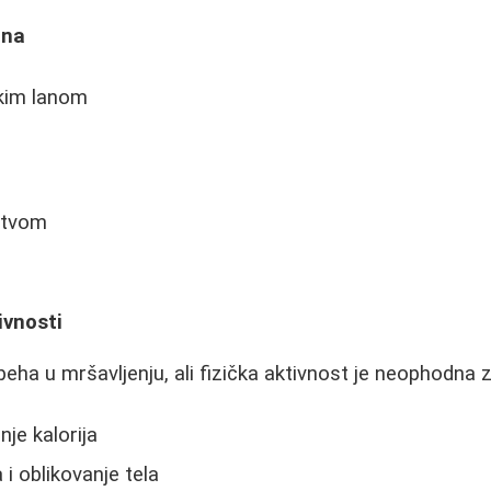
ina
kim lanom
litvom
ivnosti
eha u mršavljenju, ali fizička aktivnost je neophodna z
je kalorija
i oblikovanje tela