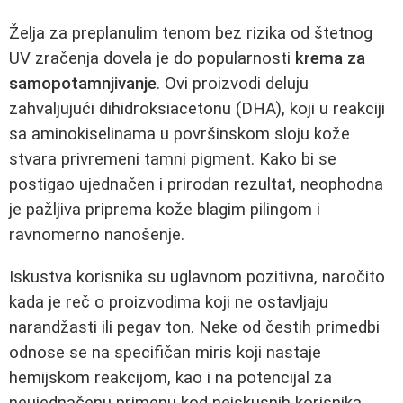
Želja za preplanulim tenom bez rizika od štetnog
UV zračenja dovela je do popularnosti
krema za
samopotamnjivanje
. Ovi proizvodi deluju
zahvaljujući dihidroksiacetonu (DHA), koji u reakciji
sa aminokiselinama u površinskom sloju kože
stvara privremeni tamni pigment. Kako bi se
postigao ujednačen i prirodan rezultat, neophodna
je pažljiva priprema kože blagim pilingom i
ravnomerno nanošenje.
Iskustva korisnika su uglavnom pozitivna, naročito
kada je reč o proizvodima koji ne ostavljaju
narandžasti ili pegav ton. Neke od čestih primedbi
odnose se na specifičan miris koji nastaje
hemijskom reakcijom, kao i na potencijal za
neujednačenu primenu kod neiskusnih korisnika.