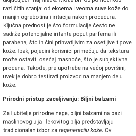
različitih stanja: od
ekcema
i
veoma suve kože
do
manjih ogrebotina i iritacija nakon procedura.
Ključna prednost je što formulacije često ne
sadrže potencijalne iritante poput parfema ili
parabena, što ih čini prihvatljivim za osetljive tipove
kože. Ipak, pojedini korisnici primećuju da tekstura
može ostaviti osećaj masnoće, što je subjektivna
procena. Takođe, pre upotrebe na većoj površini,
uvek je dobro testirati proizvod na manjem delu
kože.
Prirodni pristup zaceljivanju: Biljni balzami
Za ljubitelje prirodne nege, biljni balzami na bazi
maslinovog ulja i lekovitog bilja predstavljaju
tradicionalan izbor za
regeneraciju kože
. Ovi