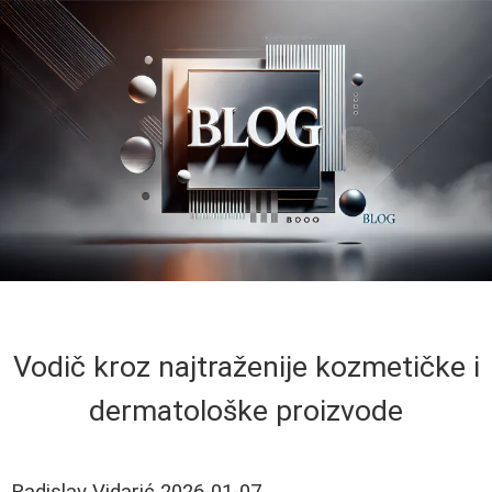
Vodič kroz najtraženije kozmetičke i
dermatološke proizvode
Radislav Vidarić
2026-01-07