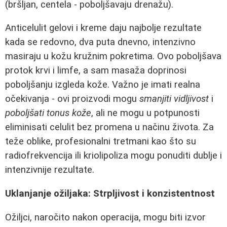
(bršljan, centela - poboljšavaju drenažu).
Anticelulit gelovi i kreme daju najbolje rezultate
kada se redovno, dva puta dnevno, intenzivno
masiraju u kožu kružnim pokretima. Ovo poboljšava
protok krvi i limfe, a sam masaža doprinosi
poboljšanju izgleda kože. Važno je imati realna
očekivanja - ovi proizvodi mogu
smanjiti vidljivost
i
poboljšati tonus kože
, ali ne mogu u potpunosti
eliminisati celulit bez promena u načinu života. Za
teže oblike, profesionalni tretmani kao što su
radiofrekvencija ili kriolipoliza mogu ponuditi dublje i
intenzivnije rezultate.
Uklanjanje ožiljaka: Strpljivost i konzistentnost
Ožiljci, naročito nakon operacija, mogu biti izvor