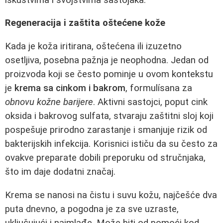
Regeneracija i zaštita oštećene kože
Kada je koža iritirana, oštećena ili izuzetno
osetljiva, posebna pažnja je neophodna. Jedan od
proizvoda koji se često pominje u ovom kontekstu
je
krema sa cinkom i bakrom
, formulísana za
obnovu kožne barijere
. Aktivni sastojci, poput cink
oksida i bakrovog sulfata, stvaraju zaštitni sloj koji
pospešuje prirodno zarastanje i smanjuje rizik od
bakterijskih infekcija. Korisnici ističu da su često za
ovakve preparate dobili preporuku od stručnjaka,
što im daje dodatni značaj.
Krema se nanosi na čistu i suvu kožu, najčešće dva
puta dnevno, a pogodna je za sve uzraste,
uključujući i najmlađe. Može biti od pomoći kod