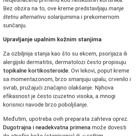
Bez obzira na to, ove kreme predstavljaju
manje
štetnu alternativu
solarijumima i prekomernom
sunčanju.
Upravljanje upalnim kožnim stanjima
Za ozbiljnija stanja kao što su ekcem, psorijaza ili
alergijski dermatitis, dermatolozi često propisuju
topikalne kortikosteroide
. Ovi lekovi, poput kreme
sa momentazonom, brzo smanjuju upalu, crvenilo i
svrab, pružajući značajno olakšanje. Njihova
efikasnost je često izuzetno visoka, a mnogi
korisnici navode brzo poboljšanje.
Međutim, upotreba ovih preparata zahteva oprez.
Dugotrajna i neadekvatna primena
može dovesti
do atrofije kože (stanjivanja) ili, u retkim