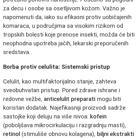
za decu i osobe sa osetljivom kožom. Važno je
napomenuti da, iako su efikasni protiv uobičajenih
komaraca, u područjima sa visokim rizikom od
tropskih bolesti koje prenose insekti, možda će biti
neophodna upotreba jačih, lekarski preporučenih
sredstava.
Borba protiv celulita: Sistemski pristup
Celulit, kao multifaktorijalno stanje, zahteva
sveobuhvatan pristup. Pored zdrave ishrane i
redovne vežbe,
anticelulit preparati
mogu biti
koristan dodatak. Najefikasniji proizvodi sadrže
sastojke koji deluju na više nivoa:
kofein
(poboljšava mikrocirkulaciju i razgradnju masti),
retinol
(stimuliše obnovu kolagena),
biljni ekstrakti