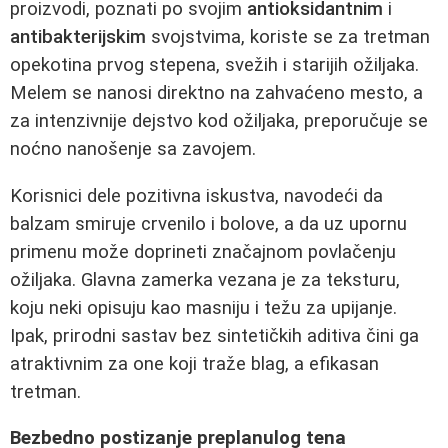
proizvodi, poznati po svojim
antioksidantnim
i
antibakterijskim
svojstvima, koriste se za tretman
opekotina prvog stepena, svežih i starijih ožiljaka.
Melem se nanosi direktno na zahvaćeno mesto, a
za intenzivnije dejstvo kod ožiljaka, preporučuje se
noćno nanošenje sa zavojem.
Korisnici dele pozitivna iskustva, navodeći da
balzam smiruje crvenilo i bolove, a da uz upornu
primenu može doprineti značajnom povlačenju
ožiljaka. Glavna zamerka vezana je za teksturu,
koju neki opisuju kao masniju i težu za upijanje.
Ipak, prirodni sastav bez sintetičkih aditiva čini ga
atraktivnim za one koji traže blag, a efikasan
tretman.
Bezbedno postizanje preplanulog tena