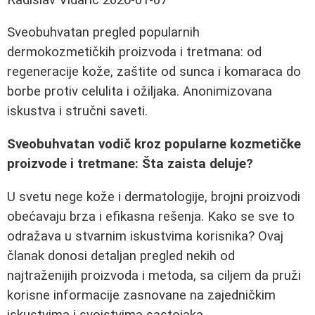
Sveobuhvatan pregled popularnih
dermokozmetičkih proizvoda i tretmana: od
regeneracije kože, zaštite od sunca i komaraca do
borbe protiv celulita i ožiljaka. Anonimizovana
iskustva i stručni saveti.
Sveobuhvatan vodič kroz popularne kozmetičke
proizvode i tretmane: Šta zaista deluje?
U svetu nege kože i dermatologije, brojni proizvodi
obećavaju brza i efikasna rešenja. Kako se sve to
odražava u stvarnim iskustvima korisnika? Ovaj
članak donosi detaljan pregled nekih od
najtraženijih proizvoda i metoda, sa ciljem da pruži
korisne informacije zasnovane na zajedničkim
iskustvima i svojstvima sastojaka.