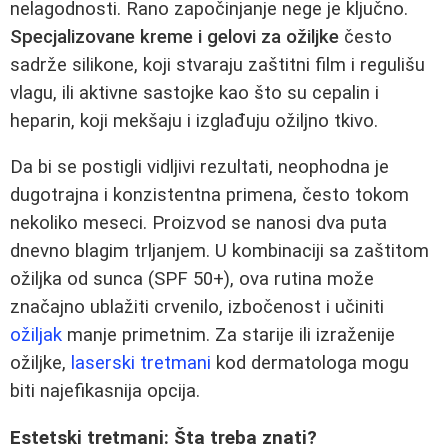
nelagodnosti. Rano započinjanje nege je ključno.
Specjalizovane kreme i gelovi za ožiljke
često
sadrže silikone, koji stvaraju zaštitni film i regulišu
vlagu, ili aktivne sastojke kao što su cepalin i
heparin, koji mekšaju i izglađuju ožiljno tkivo.
Da bi se postigli vidljivi rezultati, neophodna je
dugotrajna i konzistentna primena, često tokom
nekoliko meseci. Proizvod se nanosi dva puta
dnevno blagim trljanjem. U kombinaciji sa zaštitom
ožiljka od sunca (SPF 50+), ova rutina može
značajno ublažiti crvenilo, izbočenost i učiniti
ožiljak
manje primetnim. Za starije ili izraženije
ožiljke,
laserski tretmani
kod dermatologa mogu
biti najefikasnija opcija.
Estetski tretmani: Šta treba znati?