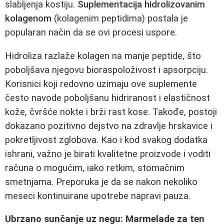
slabljenja kostiju.
Suplementacija hidrolizovanim
kolagenom
(kolagenim peptidima) postala je
popularan način da se ovi procesi uspore.
Hidroliza razlaže kolagen na manje peptide, što
poboljšava njegovu bioraspoloživost i apsorpciju.
Korisnici koji redovno uzimaju ove suplemente
često navode poboljšanu hidriranost i elastičnost
kože, čvršće nokte i brži rast kose. Takođe, postoji
dokazano pozitivno dejstvo na zdravlje hrskavice i
pokretljivost zglobova. Kao i kod svakog dodatka
ishrani, važno je birati kvalitetne proizvode i voditi
računa o mogućim, iako retkim, stomačnim
smetnjama. Preporuka je da se nakon nekoliko
meseci kontinuirane upotrebe napravi pauza.
Ubrzano sunčanje uz negu: Marmelade za ten