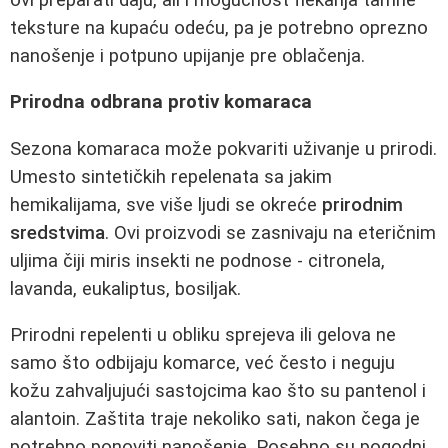
teksture na kupaću odeću, pa je potrebno oprezno
nanošenje i potpuno upijanje pre oblačenja.
Prirodna odbrana protiv komaraca
Sezona komaraca može pokvariti uživanje u prirodi.
Umesto sintetičkih repelenata sa jakim
hemikalijama, sve više ljudi se okreće
prirodnim
sredstvima
. Ovi proizvodi se zasnivaju na eteričnim
uljima čiji miris insekti ne podnose - citronela,
lavanda, eukaliptus, bosiljak.
Prirodni repelenti u obliku sprejeva ili gelova ne
samo što odbijaju komarce, već često i neguju
kožu zahvaljujući sastojcima kao što su pantenol i
alantoin. Zaštita traje nekoliko sati, nakon čega je
potrebno ponoviti nanošenje. Posebno su pogodni