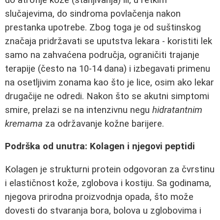
slučajevima, do sindroma povlačenja nakon
prestanka upotrebe. Zbog toga je od suštinskog
značaja pridržavati se uputstva lekara - koristiti lek
samo na zahvaćena područja, ograničiti trajanje
terapije (često na 10-14 dana) i izbegavati primenu
na osetljivim zonama kao što je lice, osim ako lekar
drugačije ne odredi. Nakon što se akutni simptomi
smire, prelazi se na intenzivnu negu
hidratantnim
kremama
za održavanje kožne barijere.
Podrška od unutra: Kolagen i njegovi peptidi
Kolagen je strukturni protein odgovoran za čvrstinu
i elastičnost kože, zglobova i kostiju. Sa godinama,
njegova prirodna proizvodnja opada, što može
dovesti do stvaranja bora, bolova u zglobovima i