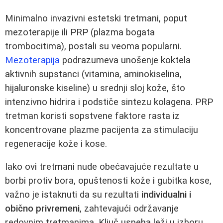
Minimalno invazivni estetski tretmani, poput
mezoterapije ili PRP (plazma bogata
trombocitima), postali su veoma popularni.
Mezoterapija
podrazumeva unošenje koktela
aktivnih supstanci (vitamina, aminokiselina,
hijaluronske kiseline) u srednji sloj kože, što
intenzivno hidrira i podstiče sintezu kolagena. PRP
tretman koristi sopstvene faktore rasta iz
koncentrovane plazme pacijenta za stimulaciju
regeneracije kože i kose.
Iako ovi tretmani nude obećavajuće rezultate u
borbi protiv bora, opuštenosti kože i gubitka kose,
važno je istaknuti da su rezultati
individualni i
obično privremeni
, zahtevajući održavanje
redovnim tretmanima. Ključ uspeha leži u izboru