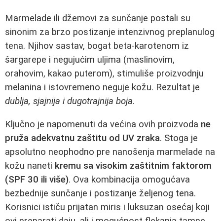
Marmelade ili džemovi za sunčanje postali su
sinonim za brzo postizanje intenzivnog preplanulog
tena. Njihov sastav, bogat beta-karotenom iz
šargarepe i negujućim uljima (maslinovim,
orahovim, kakao puterom), stimuliše proizvodnju
melanina i istovremeno neguje kožu. Rezultat je
dublja, sjajnija i dugotrajnija boja
.
Ključno je napomenuti da većina ovih proizvoda
ne
pruža adekvatnu zaštitu od UV zraka
. Stoga je
apsolutno neophodno pre nanošenja marmelade na
kožu naneti
kremu sa visokim zaštitnim faktorom
(SPF 30 ili više)
. Ova kombinacija omogućava
bezbednije sunčanje i postizanje željenog tena.
Korisnici ističu prijatan miris i luksuzan osećaj koji
ovi preparati daju, ali i mogućnost flekanja tamne