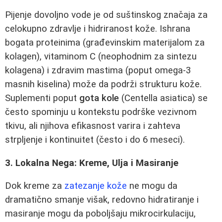
Pijenje dovoljno vode je od suštinskog značaja za
celokupno zdravlje i hidriranost kože. Ishrana
bogata proteinima (građevinskim materijalom za
kolagen), vitaminom C (neophodnim za sintezu
kolagena) i zdravim mastima (poput omega-3
masnih kiselina) može da podrži strukturu kože.
Suplementi poput
gota kole
(Centella asiatica) se
često spominju u kontekstu podrške vezivnom
tkivu, ali njihova efikasnost varira i zahteva
strpljenje i kontinuitet (često i do 6 meseci).
3. Lokalna Nega: Kreme, Ulja i Masiranje
Dok kreme za
zatezanje kože
ne mogu da
dramatično smanje višak, redovno hidratiranje i
masiranje mogu da poboljšaju mikrocirkulaciju,