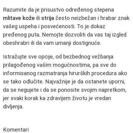
Razumite da je prisustvo određenog stepena
mlitave kože
ili
strija
često neizbežan i hrabar znak
vašeg uspeha i posvećenosti. To je dokaz
pređenog puta. Nemojte dozvoliti da vas taj izgled
obeshrabri ili da vam umanji dostignuće.
Istražujte sve opcije, od bezbednog vežbanja
prilagođenog vašim mogućnostima, pa sve do
informisanog razmatranja hirurških procedura ako
se tako odlučite. Najvažnije je da ostanete uporni,
da se negujete i da se ponosite svojim napretkom,
jer svaki korak ka zdravijem životu je vredan
divljenja.
Komentari