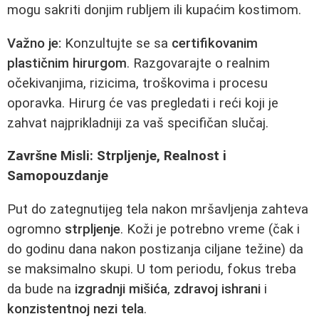
mogu sakriti donjim rubljem ili kupaćim kostimom.
Važno je:
Konzultujte se sa
certifikovanim
plastičnim hirurgom
. Razgovarajte o realnim
očekivanjima, rizicima, troškovima i procesu
oporavka. Hirurg će vas pregledati i reći koji je
zahvat najprikladniji za vaš specifičan slučaj.
Završne Misli: Strpljenje, Realnost i
Samopouzdanje
Put do zategnutijeg tela nakon mršavljenja zahteva
ogromno
strpljenje
. Koži je potrebno vreme (čak i
do godinu dana nakon postizanja ciljane težine) da
se maksimalno skupi. U tom periodu, fokus treba
da bude na
izgradnji mišića
,
zdravoj ishrani
i
konzistentnoj nezi tela
.