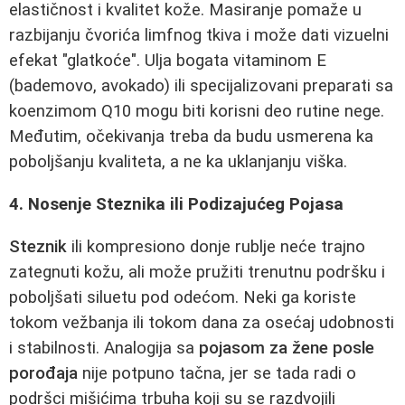
elastičnost i kvalitet kože. Masiranje pomaže u
razbijanju čvorića limfnog tkiva i može dati vizuelni
efekat "glatkoće". Ulja bogata vitaminom E
(bademovo, avokado) ili specijalizovani preparati sa
koenzimom Q10 mogu biti korisni deo rutine nege.
Međutim, očekivanja treba da budu usmerena ka
poboljšanju kvaliteta, a ne ka uklanjanju viška.
4. Nosenje Steznika ili Podizajućeg Pojasa
Steznik
ili kompresiono donje rublje neće trajno
zategnuti kožu, ali može pružiti trenutnu podršku i
poboljšati siluetu pod odećom. Neki ga koriste
tokom vežbanja ili tokom dana za osećaj udobnosti
i stabilnosti. Analogija sa
pojasom za žene posle
porođaja
nije potpuno tačna, jer se tada radi o
podršci mišićima trbuha koji su se razdvojili