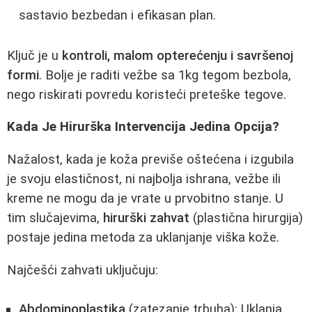
sastavio bezbedan i efikasan plan.
Ključ je u
kontroli, malom opterećenju i savršenoj
formi
. Bolje je raditi vežbe sa 1kg tegom bezbola,
nego riskirati povredu koristeći preteške tegove.
Kada Je Hirurška Intervencija Jedina Opcija?
Nažalost, kada je koža previše oštećena i izgubila
je svoju elastičnost, ni najbolja ishrana, vežbe ili
kreme ne mogu da je vrate u prvobitno stanje. U
tim slučajevima,
hirurški zahvat
(plastična hirurgija)
postaje jedina metoda za uklanjanje viška kože.
Najčešći zahvati uključuju:
Abdominoplastika
(zatezanje trbuha): Uklanja