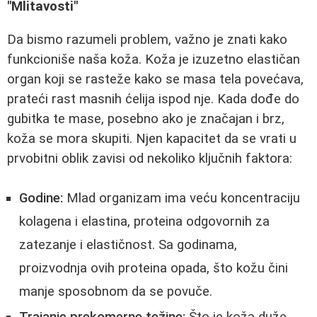
"Mlitavosti"
Da bismo razumeli problem, važno je znati kako
funkcioniše naša koža. Koža je izuzetno elastičan
organ koji se rasteže kako se masa tela povećava,
prateći rast masnih ćelija ispod nje. Kada dođe do
gubitka te mase, posebno ako je značajan i brz,
koža se mora skupiti. Njen kapacitet da se vrati u
prvobitni oblik zavisi od nekoliko ključnih faktora:
Godine:
Mlad organizam ima veću koncentraciju
kolagena i elastina, proteina odgovornih za
zatezanje i elastičnost. Sa godinama,
proizvodnja ovih proteina opada, što kožu čini
manje sposobnom da se povuče.