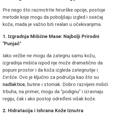
Pre nego što razmotrite hirurške opcije, postoje
metode koje mogu da poboljšaju izgled i osećaj
kože, mada je važno biti realan u očekivanjima.
1. Izgradnja Mišićne Mase: Najbolji Prirodni
"Punjač"
Iako vežbe ne mogu da zategnu samu kožu,
izgradnja mišića ispod nje može dramatično da
popuni prostor i da koža izgleda zategnutije i
čvršće. Ovo je ključno za područja kao što su
nadlaktice
, butine i stomak. Dobro razvijeni mišići
trbuha, na primer, mogu da "podignu" i izravnaju
regiju, čak i ako postoji određeni višak kože.
2. Hidratacija i Ishrana Kože Iznutra