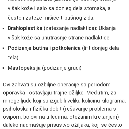
višak kože i salo sa donjeg dela stomaka, a
često i zateže mišiće trbušnog zida.
Brahioplastika
(zatezanje nadlaktica): Uklanja
višak kože sa unutrašnje strane nadlaktice.
Podizanje butina i potkolenica
(lift donjeg dela
tela).
Mastopeksija
(podizanje grudi).
Ovi zahvati su ozbiljne operacije sa periodom
oporavka i ostavljaju trajne ožiljke. Međutim, za
mnoge ljude koji su izgubili veliku količinu kilograma,
psihološka i fizička dobit (rešavanje problema s
osipom, bolovima u leđima, otežanim kretanjem)
daleko nadmašuje prisustvo ožiljaka, koji se često