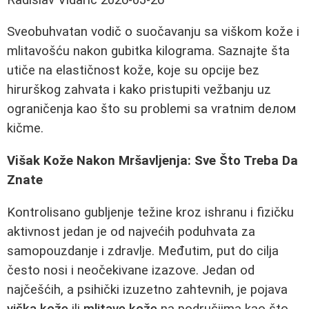
Sveobuhvatan vodič o suočavanju sa viškom kože i
mlitavošću nakon gubitka kilograma. Saznajte šta
utiče na elastičnost kože, koje su opcije bez
hirurškog zahvata i kako pristupiti vežbanju uz
ograničenja kao što su problemi sa vratnim deлом
kičme.
Višak Kože Nakon Mršavljenja: Sve Što Treba Da
Znate
Kontrolisano gubljenje težine kroz ishranu i fizičku
aktivnost jedan je od najvećih poduhvata za
samopouzdanje i zdravlje. Međutim, put do cilja
često nosi i neočekivane izazove. Jedan od
najčešćih, a psihički izuzetno zahtevnih, je pojava
viška kože
ili
mlitave kože
na područjima kao što