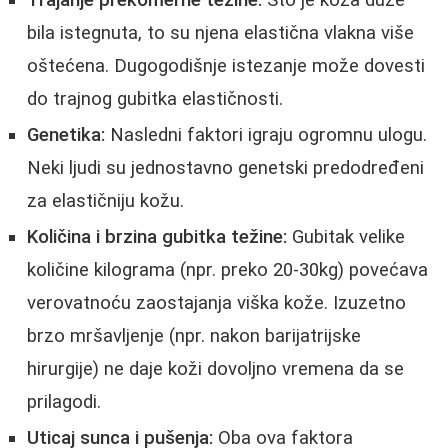
Trajanje prekomerne težine:
Što je koža duže
bila istegnuta, to su njena elastična vlakna više
oštećena. Dugogodišnje istezanje može dovesti
do trajnog gubitka elastičnosti.
Genetika:
Nasledni faktori igraju ogromnu ulogu.
Neki ljudi su jednostavno genetski predodređeni
za elastičniju kožu.
Količina i brzina gubitka težine:
Gubitak velike
količine kilograma (npr. preko 20-30kg) povećava
verovatnoću zaostajanja viška kože. Izuzetno
brzo mršavljenje (npr. nakon barijatrijske
hirurgije) ne daje koži dovoljno vremena da se
prilagodi.
Uticaj sunca i pušenja:
Oba ova faktora