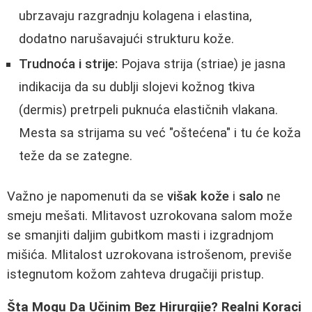
ubrzavaju razgradnju kolagena i elastina,
dodatno narušavajući strukturu kože.
Trudnoća i strije:
Pojava strija (striae) je jasna
indikacija da su dublji slojevi kožnog tkiva
(dermis) pretrpeli puknuća elastičnih vlakana.
Mesta sa strijama su već "oštećena" i tu će koža
teže da se zategne.
Važno je napomenuti da se
višak kože
i
salо
ne
smeju mešati. Mlitavost uzrokovana salom može
se smanjiti daljim gubitkom masti i izgradnjom
mišića. Mlitalost uzrokovana istrošenom, previše
istegnutom kožom zahteva drugačiji pristup.
Šta Mogu Da Učinim Bez Hirurgije? Realni Koraci