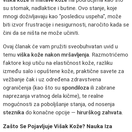
su stomak, nadlaktice i butine. Ovo stanje, koje
mnogi doživljavaju kao "posledicu uspeha", može
biti izvor frustracije i nesigurnosti, naročito kada se
čini da se ništa ne može učiniti.
Ovaj članak će vam pružiti sveobuhvatan uvid u
temu
viška kože nakon mršavljenja
. Razmotrićemo
faktore koji utiču na elastičnost kože, razliku
između salo i opuštene kože, praktične savete za
vežbanje čak i uz određena zdravstvena
ograničenja (kao što su
spondiloza
ili zabrane
naprezanja vratnog dela kičme), te realne
mogućnosti za poboljšanje stanja, od nosenja
steznika
do konačne opcije —
hirurškog zahvata
.
Zašto Se Pojavljuje Višak Kože? Nauka Iza