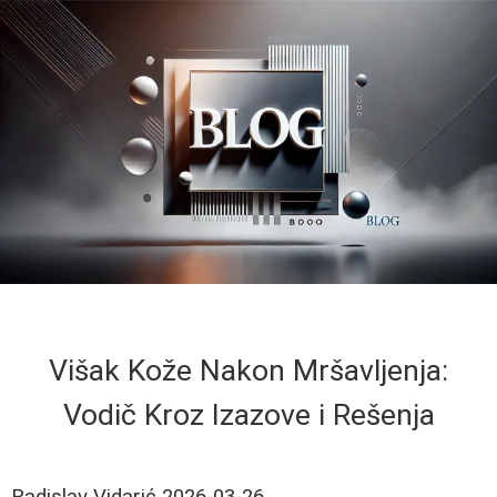
Višak Kože Nakon Mršavljenja:
Vodič Kroz Izazove i Rešenja
Radislav Vidarić
2026-03-26