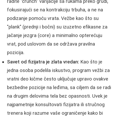
radite "crunch" varijacije sa rukama preko grudi,
fokusirajući se na kontrakciju trbuha, a ne na
podizanje pomoću vrata. Vežbe kao što su
"plank" (prednji i bočni) su izuzetno efikasne za
jačanje jezgra (core) a minimalno opterećuju
vrat, pod uslovom da se održava pravilna
pozicija.
Savet od fizijatra je zlata vredan:
Kao što je
jedna osoba podelila iskustvo, program vežbi za
vratni deo kičme često uključuje upravo ovakve
bezbedne pozicije na leđima, sa ciljem da se radi
na drugim delovima tela bez opasnosti. Uvek je
najpametnije konsultovati fizijatra ili stručnog
trenera koji razume vaše ograničenje kako bi