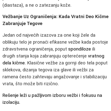
(diastaza), a ne o zatezanju kože.
Vežbanje Uz Ograničenja: Kada Vratni Deo Kičme
Zabranjuje Tegove
Jedan od najvećih izazova za one koji žele da
oblikuju telo je pronaći efikasne vežbe kada postoje
zdravstvena ograničenja, poput
spondiloze
ili
drugih stanja koja zabranjuju opterećenje
vratnog
dela kičme
. Klasične vežbe za gornji deo tela poput
sklekova, dizanja tegova iza glave ili vežbi za
ramena često zahtevaju angažovanje i stabilizaciju
vrata, što može biti rizično.
Rešenje leži u pažljivom izboru vežbi i fokusu na
izolaciju.