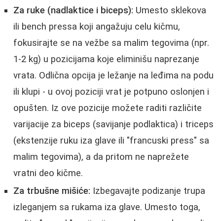
Za ruke (nadlaktice i biceps):
Umesto sklekova
ili bench pressa koji angažuju celu kičmu,
fokusirajte se na vežbe sa malim tegovima (npr.
1-2 kg) u pozicijama koje eliminišu naprezanje
vrata. Odlična opcija je ležanje na leđima na podu
ili klupi - u ovoj poziciji vrat je potpuno oslonjen i
opušten. Iz ove pozicije možete raditi različite
varijacije za biceps (savijanje podlaktica) i triceps
(ekstenzije ruku iza glave ili "francuski press" sa
malim tegovima), a da pritom ne naprežete
vratni deo kičme.
Za trbušne mišiće:
Izbegavajte podizanje trupa
izleganjem sa rukama iza glave. Umesto toga,