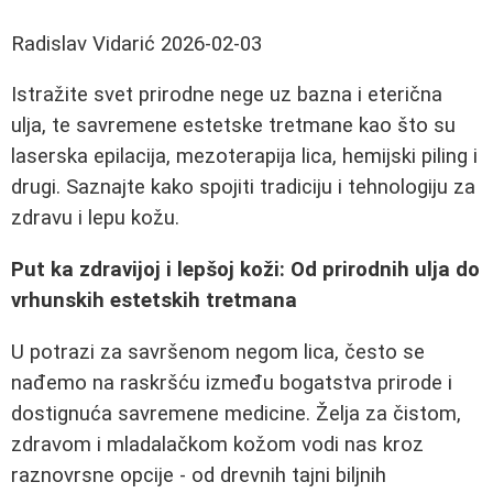
Radislav Vidarić
2026-02-03
Istražite svet prirodne nege uz bazna i eterična
ulja, te savremene estetske tretmane kao što su
laserska epilacija, mezoterapija lica, hemijski piling i
drugi. Saznajte kako spojiti tradiciju i tehnologiju za
zdravu i lepu kožu.
Put ka zdravijoj i lepšoj koži: Od prirodnih ulja do
vrhunskih estetskih tretmana
U potrazi za savršenom negom lica, često se
nađemo na raskršću između bogatstva prirode i
dostignuća savremene medicine. Želja za čistom,
zdravom i mladalačkom kožom vodi nas kroz
raznovrsne opcije - od drevnih tajni biljnih