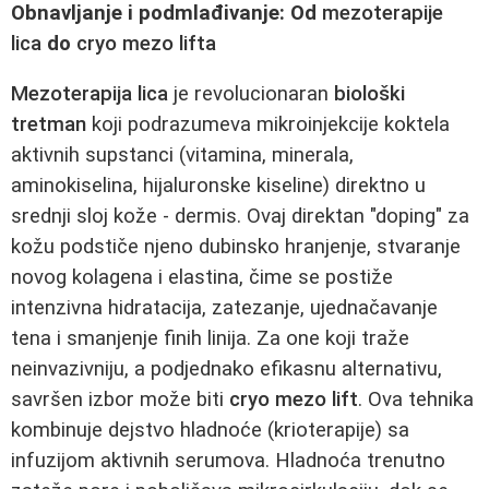
Obnavljanje i podmlađivanje: Od
mezoterapije
lica
do
cryo mezo lifta
Mezoterapija lica
je revolucionaran
biološki
tretman
koji podrazumeva mikroinjekcije koktela
aktivnih supstanci (vitamina, minerala,
aminokiselina, hijaluronske kiseline) direktno u
srednji sloj kože - dermis. Ovaj direktan "doping" za
kožu podstiče njeno dubinsko hranjenje, stvaranje
novog kolagena i elastina, čime se postiže
intenzivna hidratacija, zatezanje, ujednačavanje
tena i smanjenje finih linija. Za one koji traže
neinvazivniju, a podjednako efikasnu alternativu,
savršen izbor može biti
cryo mezo lift
. Ova tehnika
kombinuje dejstvo hladnoće (krioterapije) sa
infuzijom aktivnih serumova. Hladnoća trenutno