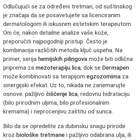
Odlučujući se za određeni tretman, od suštinskog
je značaja da se posavetujete sa licenciranim
dermatologom ili iskusnim estetskim terapeutom.
Oni će, nakon detailne analize vaše kože,
preporučiti najpogodniji pristup. Često je
kombinacija različitih metoda ključ uspeha. Na
primer, serija
hemijskih pilingova
može biti odlična
priprema za
mezoterapiju lica
, dok se
Dermapen
može kombinovati sa terapijom
egzozomima
za
sinergijski efekat. Uz to, nikada ne zanemarujte
osnove: pažljivo
čišćenje lica
, redovnu hidrataciju
(bilo prirodnim uljima, bilo profesionalnim
kremama) i neprocenjivu zaštitu od sunca.
Bilo da se opredelite za dubinsku snagu prirode
kroz
biološke tretmane
i pažljivo odabrana ulja, ili