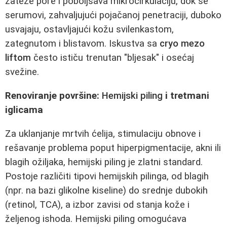
zateže pore i poboljšava mikrocirkulaciju, dok se
serumovi, zahvaljujući pojačanoj penetraciji, duboko
usvajaju, ostavljajući kožu svilenkastom,
zategnutom i blistavom. Iskustva sa
cryo mezo
liftom
često ističu trenutan "bljesak" i osećaj
svežine.
Renoviranje površine:
Hemijski piling
i tretmani
iglicama
Za uklanjanje mrtvih ćelija, stimulaciju obnove i
rešavanje problema poput hiperpigmentacije, akni ili
blagih ožiljaka, hemijski piling je zlatni standard.
Postoje različiti tipovi hemijskih pilinga, od blagih
(npr. na bazi glikolne kiseline) do srednje dubokih
(retinol, TCA), a izbor zavisi od stanja kože i
željenog ishoda. Hemijski piling omogućava