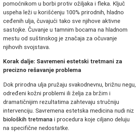
pomoćnikom u borbi protiv ožiljaka i fleka. Ključ
uspeha leži u korišćenju 100% prirodnih, hladno
ceđenih ulja, čuvajući tako sve njihove aktivne
sastojke. Čuvanje u tamnim bocama na hladnom
mestu od suštinskog je značaja za očuvanje
njihovih svojstava.
Korak dalje: Savremeni estetski tretmani za
precizno rešavanje problema
Dok prirodna ulja pružaju svakodnevnu, brižnu negu,
određeni kožni problemi ili želja za bržim i
dramatičnijim rezultatima zahtevaju stručniju
intervenciju. Savremena estetska medicina nudi niz
bioloških tretmana
i procedura koje ciljano deluju
na specifične nedostatke.