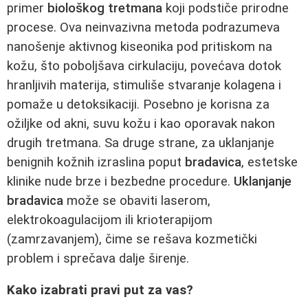
primer
biološkog tretmana
koji podstiče prirodne
procese. Ova neinvazivna metoda podrazumeva
nanošenje aktivnog kiseonika pod pritiskom na
kožu, što poboljšava cirkulaciju, povećava dotok
hranljivih materija, stimuliše stvaranje kolagena i
pomaže u detoksikaciji. Posebno je korisna za
ožiljke od akni, suvu kožu i kao oporavak nakon
drugih tretmana. Sa druge strane, za uklanjanje
benignih kožnih izraslina poput
bradavica
, estetske
klinike nude brze i bezbedne procedure.
Uklanjanje
bradavica
može se obaviti laserom,
elektrokoagulacijom ili krioterapijom
(zamrzavanjem), čime se rešava kozmetički
problem i sprečava dalje širenje.
Kako izabrati pravi put za vas?