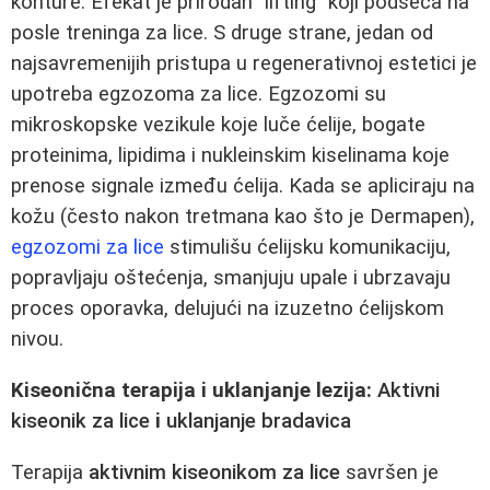
konture. Efekat je prirodan "lifting" koji podseća na
posle treninga za lice. S druge strane, jedan od
najsavremenijih pristupa u regenerativnoj estetici je
upotreba egzozoma za lice. Egzozomi su
mikroskopske vezikule koje luče ćelije, bogate
proteinima, lipidima i nukleinskim kiselinama koje
prenose signale između ćelija. Kada se apliciraju na
kožu (često nakon tretmana kao što je Dermapen),
egzozomi za lice
stimulišu ćelijsku komunikaciju,
popravljaju oštećenja, smanjuju upale i ubrzavaju
proces oporavka, delujući na izuzetno ćelijskom
nivou.
Kiseonična terapija i uklanjanje lezija:
Aktivni
kiseonik za lice
i
uklanjanje bradavica
Terapija
aktivnim kiseonikom za lice
savršen je