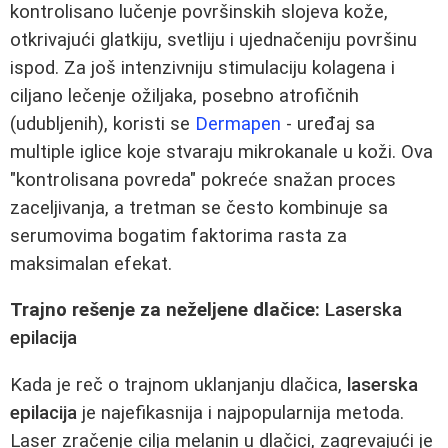
kontrolisano lučenje površinskih slojeva kože,
otkrivajući glatkiju, svetliju i ujednačeniju površinu
ispod. Za još intenzivniju stimulaciju kolagena i
ciljano lečenje ožiljaka, posebno atrofičnih
(udubljenih), koristi se
Dermapen
- uređaj sa
multiple iglice koje stvaraju mikrokanale u koži. Ova
"kontrolisana povreda" pokreće snažan proces
zaceljivanja, a tretman se često kombinuje sa
serumovima bogatim faktorima rasta za
maksimalan efekat.
Trajno rešenje za neželjene dlačice:
Laserska
epilacija
Kada je reč o trajnom uklanjanju dlačica,
laserska
epilacija
je najefikasnija i najpopularnija metoda.
Laser zračenje cilja melanin u dlačici, zagrevajući je