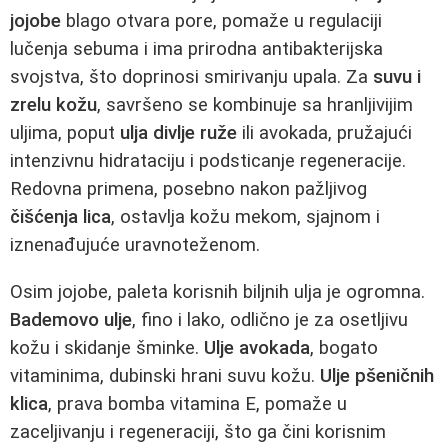
jojobe
blago otvara pore, pomaže u regulaciji
lučenja sebuma i ima prirodna antibakterijska
svojstva, što doprinosi smirivanju upala. Za
suvu i
zrelu kožu
, savršeno se kombinuje sa hranljivijim
uljima, poput
ulja divlje ruže
ili avokada, pružajući
intenzivnu hidrataciju i podsticanje regeneracije.
Redovna primena, posebno nakon pažljivog
čišćenja lica
, ostavlja kožu mekom, sjajnom i
iznenađujuće uravnoteženom.
Osim jojobe, paleta korisnih biljnih ulja je ogromna.
Bademovo ulje
, fino i lako, odlično je za osetljivu
kožu i skidanje šminke.
Ulje avokada
, bogato
vitaminima, dubinski hrani suvu kožu.
Ulje pšeničnih
klica
, prava bomba vitamina E, pomaže u
zaceljivanju i regeneraciji, što ga čini korisnim