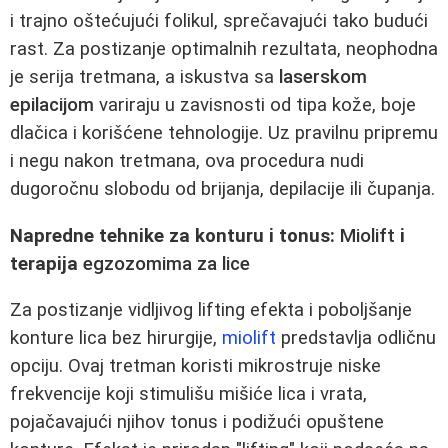
i trajno oštećujući folikul, sprečavajući tako budući
rast. Za postizanje optimalnih rezultata, neophodna
je serija tretmana, a iskustva sa
laserskom
epilacijom
variraju u zavisnosti od tipa kože, boje
dlačica i korišćene tehnologije. Uz pravilnu pripremu
i negu nakon tretmana, ova procedura nudi
dugoročnu slobodu od brijanja, depilacije ili čupanja.
Napredne tehnike za konturu i tonus:
Miolift
i
terapija
egzozomima za lice
Za postizanje vidljivog lifting efekta i poboljšanje
konture lica bez hirurgije,
miolift
predstavlja odličnu
opciju. Ovaj tretman koristi mikrostruje niske
frekvencije koji stimulišu mišiće lica i vrata,
pojačavajući njihov tonus i podižući opuštene