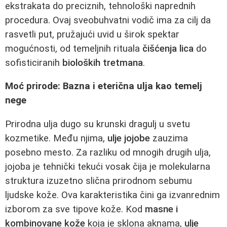
ekstrakata do preciznih, tehnološki naprednih
procedura. Ovaj sveobuhvatni vodič ima za cilj da
rasvetli put, pružajući uvid u širok spektar
mogućnosti, od temeljnih rituala
čišćenja lica
do
sofisticiranih
bioloških tretmana
.
Moć prirode: Bazna i eterična ulja kao temelj
nege
Prirodna ulja dugo su krunski dragulj u svetu
kozmetike. Među njima,
ulje jojobe
zauzima
posebno mesto. Za razliku od mnogih drugih ulja,
jojoba je tehnički tekući vosak čija je molekularna
struktura izuzetno slična prirodnom sebumu
ljudske kože. Ova karakteristika čini ga izvanrednim
izborom za sve tipove kože. Kod
masne i
kombinovane kože
koja je sklona aknama,
ulje