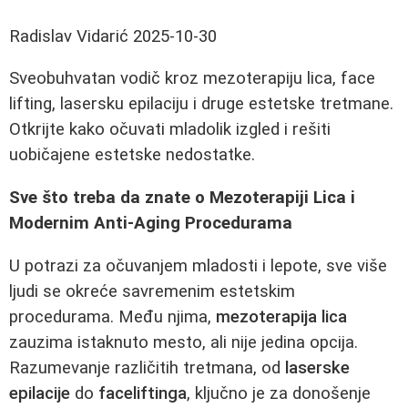
Radislav Vidarić
2025-10-30
Sveobuhvatan vodič kroz mezoterapiju lica, face
lifting, lasersku epilaciju i druge estetske tretmane.
Otkrijte kako očuvati mladolik izgled i rešiti
uobičajene estetske nedostatke.
Sve što treba da znate o Mezoterapiji Lica i
Modernim Anti-Aging Procedurama
U potrazi za očuvanjem mladosti i lepote, sve više
ljudi se okreće savremenim estetskim
procedurama. Među njima,
mezoterapija lica
zauzima istaknuto mesto, ali nije jedina opcija.
Razumevanje različitih tretmana, od
laserske
epilacije
do
faceliftinga
, ključno je za donošenje