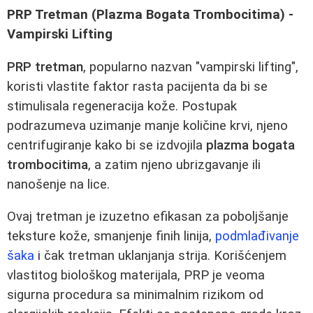
PRP Tretman (Plazma Bogata Trombocitima) -
Vampirski Lifting
PRP tretman
, popularno nazvan "vampirski lifting",
koristi vlastite faktor rasta pacijenta da bi se
stimulisala regeneracija kože. Postupak
podrazumeva uzimanje manje količine krvi, njeno
centrifugiranje kako bi se izdvojila
plazma bogata
trombocitima
, a zatim njeno ubrizgavanje ili
nanošenje na lice.
Ovaj tretman je izuzetno efikasan za poboljšanje
teksture kože, smanjenje finih linija,
podmlađivanje
šaka
i čak tretman uklanjanja strija. Korišćenjem
vlastitog biološkog materijala, PRP je veoma
sigurna procedura sa minimalnim rizikom od