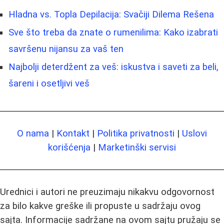
Hladna vs. Topla Depilacija: Svačiji Dilema Rešena
Sve što treba da znate o rumenilima: Kako izabrati
savršenu nijansu za vaš ten
Najbolji deterdžent za veš: iskustva i saveti za beli,
šareni i osetljivi veš
O nama
|
Kontakt
|
Politika privatnosti
|
Uslovi
korišćenja
|
Marketinški servisi
Urednici i autori ne preuzimaju nikakvu odgovornost
za bilo kakve greške ili propuste u sadržaju ovog
sajta. Informacije sadržane na ovom sajtu pružaju se