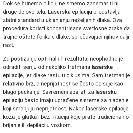
Dok se brinemo o licu, ne smemo zanemariti ni
druge delove tela.
Laserska epilacija
predstavlja
zlatni standard u uklanjanju neželjenih dlaka. Ova
procedura koristi koncentrisane svetlosne zrake da
trajno oštete folikule dlake, sprečavajući njihov dalji
rast.
Za postizanje optimalnih rezultata, neophodno je
odraditi seriju od nekoliko tretmana
laserske
epilacije
, jer dlake rastu u ciklusima. Sam tretman je
relativno brz, a neprijatnost se često opisuje kao
blago peckanje. Savremeni aparati za
lasersku
epilaciju
često imaju ugrađene sisteme za hladenje
koji smanjuju neprijatnost. Nakon
laserske epilacije
,
koža je glatka i bez iritacija koje prate tradicionalno
brijanje ili depilaciju voskom.