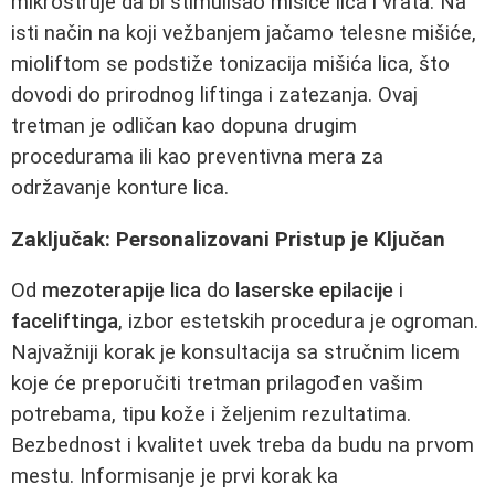
mikrostruje da bi stimulišao mišiće lica i vrata. Na
isti način na koji vežbanjem jačamo telesne mišiće,
mioliftom se podstiže tonizacija mišića lica, što
dovodi do prirodnog liftinga i zatezanja. Ovaj
tretman je odličan kao dopuna drugim
procedurama ili kao preventivna mera za
održavanje konture lica.
Zaključak: Personalizovani Pristup je Ključan
Od
mezoterapije lica
do
laserske epilacije
i
faceliftinga
, izbor estetskih procedura je ogroman.
Najvažniji korak je konsultacija sa stručnim licem
koje će preporučiti tretman prilagođen vašim
potrebama, tipu kože i željenim rezultatima.
Bezbednost i kvalitet uvek treba da budu na prvom
mestu. Informisanje je prvi korak ka