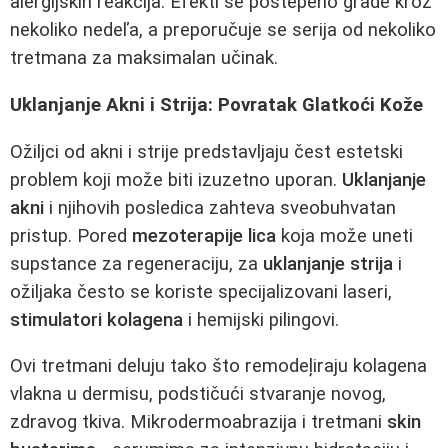
alergijskih reakcija. Efekti se postepeno grade kroz
nekoliko nedeľa, a preporučuje se serija od nekoliko
tretmana za maksimalan učinak.
Uklanjanje Akni i Strija: Povratak Glatkoći Kože
Ožiljci od akni i strije predstavljaju čest estetski
problem koji može biti izuzetno uporan.
Uklanjanje
akni
i njihovih posledica zahteva sveobuhvatan
pristup. Pored
mezoterapije lica
koja može uneti
supstance za regeneraciju, za
uklanjanje strija
i
ožiljaka često se koriste specijalizovani laseri,
stimulatori kolagena
i hemijski pilingovi.
Ovi tretmani deluju tako što remodeļiraju kolagena
vlakna u dermisu, podstičući stvaranje novog,
zdravog tkiva. Mikrodermoabrazija i tretmani
skin