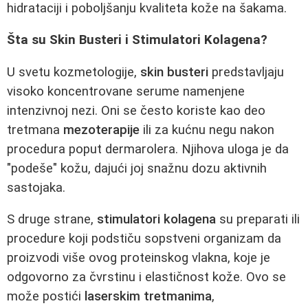
hidrataciji i poboljšanju kvaliteta kože na šakama.
Šta su Skin Busteri i Stimulatori Kolagena?
U svetu kozmetologije,
skin busteri
predstavljaju
visoko koncentrovane serume namenjene
intenzivnoj nezi. Oni se često koriste kao deo
tretmana
mezoterapije
ili za kućnu negu nakon
procedura poput dermarolera. Njihova uloga je da
"podeše" kožu, dajući joj snažnu dozu aktivnih
sastojaka.
S druge strane,
stimulatori kolagena
su preparati ili
procedure koji podstiču sopstveni organizam da
proizvodi više ovog proteinskog vlakna, koje je
odgovorno za čvrstinu i elastičnost kože. Ovo se
može postići
laserskim tretmanima
,