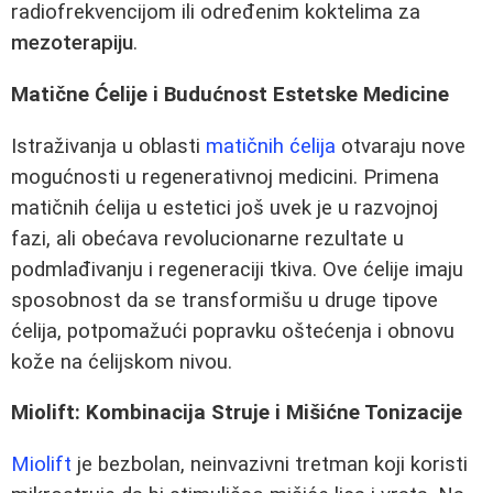
radiofrekvencijom ili određenim koktelima za
mezoterapiju
.
Matične Ćelije i Budućnost Estetske Medicine
Istraživanja u oblasti
matičnih ćelija
otvaraju nove
mogućnosti u regenerativnoj medicini. Primena
matičnih ćelija u estetici još uvek je u razvojnoj
fazi, ali obećava revolucionarne rezultate u
podmlađivanju i regeneraciji tkiva. Ove ćelije imaju
sposobnost da se transformišu u druge tipove
ćelija, potpomažući popravku oštećenja i obnovu
kože na ćelijskom nivou.
Miolift: Kombinacija Struje i Mišićne Tonizacije
Miolift
je bezbolan, neinvazivni tretman koji koristi