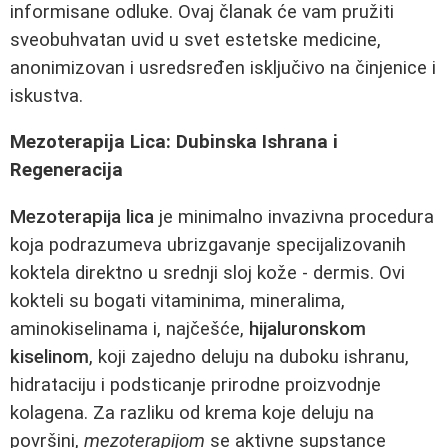
informisane odluke. Ovaj članak će vam pružiti
sveobuhvatan uvid u svet estetske medicine,
anonimizovan i usredsređen isključivo na činjenice i
iskustva.
Mezoterapija Lica: Dubinska Ishrana i
Regeneracija
Mezoterapija lica
je minimalno invazivna procedura
koja podrazumeva ubrizgavanje specijalizovanih
koktela direktno u srednji sloj kože - dermis. Ovi
kokteli su bogati vitaminima, mineralima,
aminokiselinama i, najčešće,
hijaluronskom
kiselinom
, koji zajedno deluju na duboku ishranu,
hidrataciju i podsticanje prirodne proizvodnje
kolagena. Za razliku od krema koje deluju na
površini,
mezoterapijom
se aktivne supstance