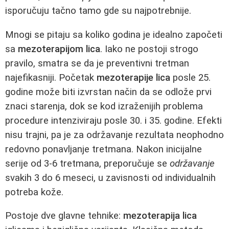
isporučuju tačno tamo gde su najpotrebnije.
Mnogi se pitaju sa koliko godina je idealno započeti
sa
mezoterapijom lica
. Iako ne postoji strogo
pravilo, smatra se da je preventivni tretman
najefikasniji. Početak
mezoterapije lica
posle 25.
godine može biti izvrstan način da se odlože prvi
znaci starenja, dok se kod izraženijih problema
procedure intenziviraju posle 30. i 35. godine. Efekti
nisu trajni, pa je za održavanje rezultata neophodno
redovno ponavljanje tretmana. Nakon inicijalne
serije od 3-6 tretmana, preporučuje se
održavanje
svakih 3 do 6 meseci, u zavisnosti od individualnih
potreba kože.
Postoje dve glavne tehnike:
mezoterapija lica