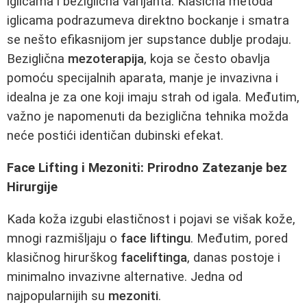
iglicama i beziglična varijanta. Klasična metoda
iglicama podrazumeva direktno bockanje i smatra
se nešto efikasnijom jer supstance dublje prodaju.
Beziglična
mezoterapija
, koja se često obavlja
pomoću specijalnih aparata, manje je invazivna i
idealna je za one koji imaju strah od igala. Međutim,
važno je napomenuti da beziglična tehnika možda
neće postići identičan dubinski efekat.
Face Lifting i Mezoniti: Prirodno Zatezanje bez
Hirurgije
Kada koža izgubi elastičnost i pojavi se višak kože,
mnogi razmišljaju o
face liftingu
. Međutim, pored
klasičnog hirurškog
faceliftinga
, danas postoje i
minimalno invazivne alternative. Jedna od
najpopularnijih su
mezoniti
.