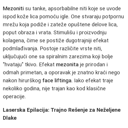
Mezoniti
su tanke, apsorbabilne niti koje se uvode
ispod kože lica pomoću igle. One stvaraju potpornu
mrežu koja podiže i zateže opuštene delove lica,
poput obraza i vrata. Stimulišu i proizvodnju
kolagena, čime se postiže dugotrajniji efekat
podmlađivanja. Postoje različite vrste niti,
uključujući one sa spiralnim zarezima koji bolje
"hvataju" tkivo. Efekat
mezonita
je prirodan i
odmah primetan, a oporavak je znatno kraći nego
nakon hirurškog
face liftinga
. Iako efekat traje
nekoliko godina, nije trajan kao kod klasične
operacije.
Laserska Epilacija: Trajno Rešenje za Neželjene
Dlake