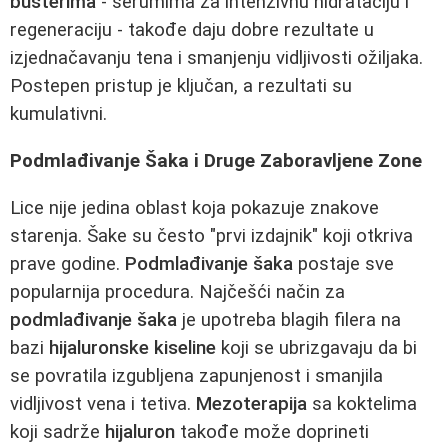
busterima
- serumima za intenzivnu hidrataciju i
regeneraciju - takođe daju dobre rezultate u
izjednačavanju tena i smanjenju vidljivosti ožiljaka.
Postepen pristup je ključan, a rezultati su
kumulativni.
Podmlađivanje Šaka i Druge Zaboravljene Zone
Lice nije jedina oblast koja pokazuje znakove
starenja. Šake su često "prvi izdajnik" koji otkriva
prave godine.
Podmlađivanje šaka
postaje sve
popularnija procedura. Najčešći način za
podmlađivanje šaka
je upotreba blagih filera na
bazi
hijaluronske kiseline
koji se ubrizgavaju da bi
se povratila izgubljena zapunjenost i smanjila
vidljivost vena i tetiva.
Mezoterapija
sa koktelima
koji sadrže
hijaluron
takođe može doprineti