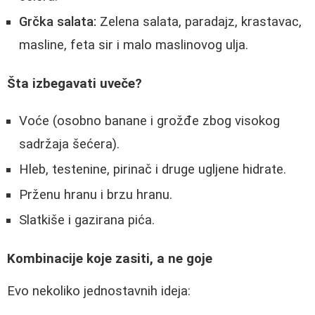
Grčka salata:
Zelena salata, paradajz, krastavac,
masline, feta sir i malo maslinovog ulja.
Šta izbegavati uveče?
Voće (osobno banane i grožđe zbog visokog
sadržaja šećera).
Hleb, testenine, pirinač i druge ugljene hidrate.
Prženu hranu i brzu hranu.
Slatkiše i gazirana pića.
Kombinacije koje zasiti, a ne goje
Evo nekoliko jednostavnih ideja: