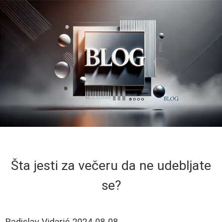
Šta jesti za večeru da ne udebljate
se?
Radislav Vidarić
2024-08-08