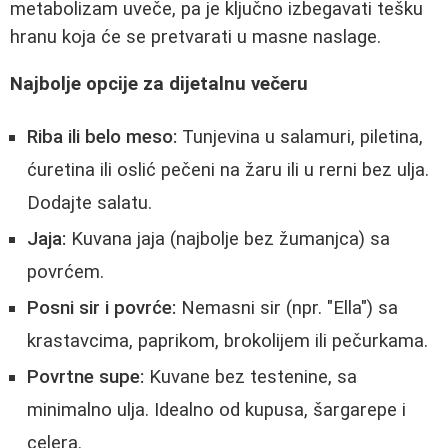
metabolizam uveče, pa je ključno izbegavati tešku
hranu koja će se pretvarati u masne naslage.
Najbolje opcije za dijetalnu večeru
Riba ili belo meso:
Tunjevina u salamuri, piletina,
ćuretina ili oslić pečeni na žaru ili u rerni bez ulja.
Dodajte salatu.
Jaja:
Kuvana jaja (najbolje bez žumanjca) sa
povrćem.
Posni sir i povrće:
Nemasni sir (npr. "Ella") sa
krastavcima, paprikom, brokolijem ili pečurkama.
Povrtne supe:
Kuvane bez testenine, sa
minimalno ulja. Idealno od kupusa, šargarepe i
celera.