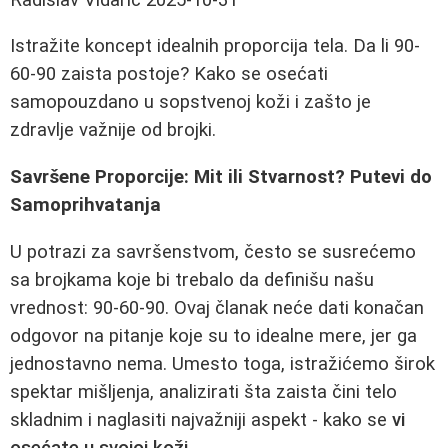
Istražite koncept idealnih proporcija tela. Da li 90-
60-90 zaista postoje? Kako se osećati
samopouzdano u sopstvenoj koži i zašto je
zdravlje važnije od brojki.
Savršene Proporcije: Mit ili Stvarnost? Putevi do
Samoprihvatanja
U potrazi za savršenstvom, često se susrećemo
sa brojkama koje bi trebalo da definišu našu
vrednost: 90-60-90. Ovaj članak neće dati konačan
odgovor na pitanje koje su to idealne mere, jer ga
jednostavno nema. Umesto toga, istražićemo širok
spektar mišljenja, analizirati šta zaista čini telo
skladnim i naglasiti najvažniji aspekt - kako se
vi
osećate u svojoj koži
.