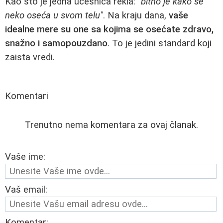
Kao što je jedna učesnica rekla:
"bitno je kako se
neko oseća u svom telu"
. Na kraju dana,
vaše
idealne mere su one sa kojima se osećate zdravo,
snažno i samopouzdano
. To je jedini standard koji
zaista vredi.
Komentari
Trenutno nema komentara za ovaj članak.
Vaše ime:
Vaš email:
Komentar: