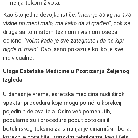
menja tokom života.
Kao što jedna devojka ističe:
"meni je 55 kg na 175
visine po meni malo, ma kako da si građen"
, dok se
druga sa tom istom težinom i visinom oseća
odlično:
"volim kada je sve zategnuto i da ne kipi
nigde ni malo"
. Ovo jasno pokazuje koliko je sve
individualno.
Uloga Estetske Medicine u Postizanju Željenog
Izgleda
U današnje vreme, estetska medicina nudi širok
spektar procedura koje mogu pomći u korekciji
pojedinih delova tela. Osim već pomenutih,
popularne su i procedure poput botoksa ili
botulinskog toksina za smanjanje dinamičkih bora,
korekcije bora hijaluronskim tehnikama, kao i fejs