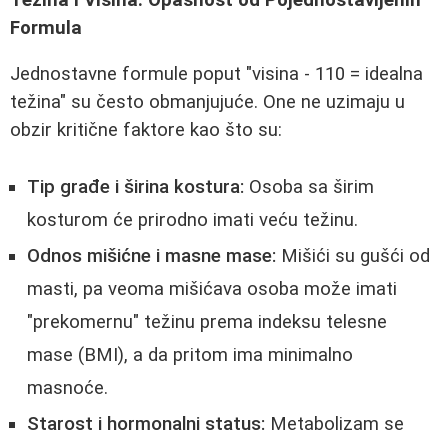
Formula
Jednostavne formule poput "visina - 110 = idealna
težina" su često obmanjujuće. One ne uzimaju u
obzir kritične faktore kao što su:
Tip građe i širina kostura:
Osoba sa širim
kosturom će prirodno imati veću težinu.
Odnos mišićne i masne mase:
Mišići su gušći od
masti, pa veoma mišićava osoba može imati
"prekomernu" težinu prema indeksu telesne
mase (BMI), a da pritom ima minimalno
masnoće.
Starost i hormonalni status:
Metabolizam se