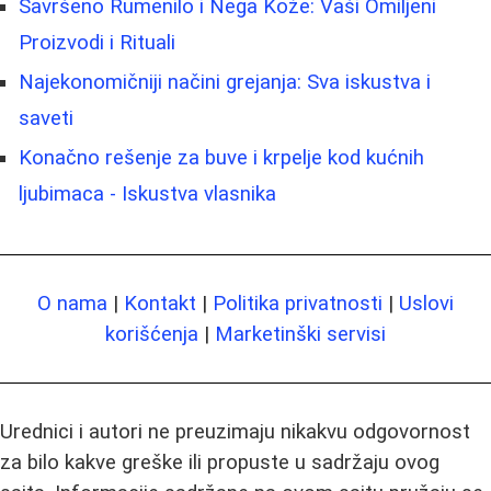
Savršeno Rumenilo i Nega Kože: Vaši Omiljeni
Proizvodi i Rituali
Najekonomičniji načini grejanja: Sva iskustva i
saveti
Konačno rešenje za buve i krpelje kod kućnih
ljubimaca - Iskustva vlasnika
O nama
|
Kontakt
|
Politika privatnosti
|
Uslovi
korišćenja
|
Marketinški servisi
Urednici i autori ne preuzimaju nikakvu odgovornost
za bilo kakve greške ili propuste u sadržaju ovog