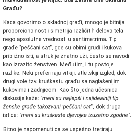
Građu?
Kada govorimo o skladnoj građi, mnogo je bitnija
proporcionalnost i simetrija različitih delova tela
nego apsolutne vrednosti u santimetrima. Tip
građe "peščani sat", gde su obimi grudi i kukova
približno isti, a struk je znatno uži, često se navodi
kao izrazito ženstven. Međutim, i tu postoje
razlike. Neki preferiraju vitkiji, atletskiji izgled, dok
drugi vole tzv. kruškastu građu sa naglašenijim
kukovima i zadnjicom. Kao što jedna učesnica
diskusije kaže:
"meni su najlepši i najidealniji tip
ženske građe takozvani 'peščani sat'"
, dok druga
ističe:
"meni su kruškaste djevojke izuzetno zgodne"
.
Bitno je napomenuti da se uspešno tretiraju