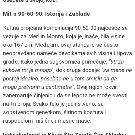
Mit o 90-60-90: Istorija i Zablude
Kultna brojčana kombinacija 90-60-90 najčešće se
vezuje za Merilin Monro, koja je, inače, bila visine
oko 167 cm. Međutim, ovaj standard se često
neopravdano nameće devojkama svih visina i tipova
građe. Kako jedna sagovornica primećuje:
"90 za
kukove mi je mnogo"
, dok druga dodaje:
"za mene ne
postoji idealno, posebno ne u tom smislu da ga
mogu pretvoriti u centimetre"
. Ovaj rigidni okvir
zanemaruje činjenicu da se lepota ne može svesti
na tri broja. Svako telo je jedinstveno, sa
sopstvenom genetkom, širinom kostura i
raspodelom mišićne i masne mase.
Individualnost je Ključ: Šta Zaista Čini Skladnu