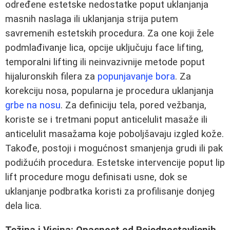
određene estetske nedostatke poput uklanjanja
masnih naslaga ili uklanjanja strija putem
savremenih estetskih procedura. Za one koji žele
podmlađivanje lica, opcije uključuju face lifting,
temporalni lifting ili neinvazivnije metode poput
hijaluronskih filera za
popunjavanje bora
. Za
korekciju nosa, popularna je procedura uklanjanja
grbe na nosu
. Za definiciju tela, pored vežbanja,
koriste se i tretmani poput anticelulit masaže ili
anticelulit masažama koje poboljšavaju izgled kože.
Takođe, postoji i mogućnost smanjenja grudi ili pak
podižućih procedura. Estetske intervencije poput lip
lift procedure mogu definisati usne, dok se
uklanjanje podbratka koristi za profilisanje donjeg
dela lica.
Težina i Visina: Opasnost od Pojednostavljenih