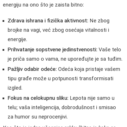
energiju na ono što je zaista bitno:
Zdrava ishrana i fizička aktivnost:
Ne zbog
brojke na vagi, već zbog osećaja vitalnosti i
energije.
Prihvatanje sopstvene jedinstvenosti:
Vaše telo
je priča samo o vama, ne upoređujte je sa tuđim.
Pažljiv odabir odeće:
Odeća koja pristaje vašem
tipu građe može u potpunosti transformisati
izgled.
Fokus na celokupnu sliku:
Lepota nije samo u
telu; vaša inteligencija, dobrodušnost i smisao
za humor su neprocenjivi.