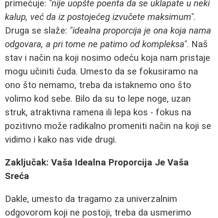
primećuje:
"nije uopšte poenta da se uklapate u neki
kalup, već da iz postojećeg izvučete maksimum"
.
Druga se slaže:
"idealna proporcija je ona koja nama
odgovara, a pri tome ne patimo od kompleksa"
. Naš
stav i način na koji nosimo odeću koja nam pristaje
mogu učiniti čuda. Umesto da se fokusiramo na
ono što nemamo, treba da istaknemo ono što
volimo kod sebe. Bilo da su to lepe noge, uzan
struk, atraktivna ramena ili lepa kos - fokus na
pozitivno može radikalno promeniti način na koji se
vidimo i kako nas vide drugi.
Zaključak: Vaša Idealna Proporcija Je Vaša
Sreća
Dakle, umesto da tragamo za univerzalnim
odgovorom koji ne postoji, treba da usmerimo