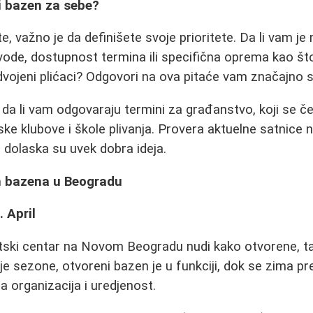
i bazen za sebe?
, važno je da definišete svoje prioritete. Da li vam je na
ode, dostupnost termina ili specifična oprema kao što 
dvojeni plićaci? Odgovori na ova pitaće vam značajno su
 da li vam odgovaraju termini za građanstvo, koji se č
e klubove i škole plivanja. Provera aktuelne satnice na
e dolaska su uvek dobra ideja.
h bazena u Beogradu
 April
rtski centar na Novom Beogradu nudi kako otvorene, t
e sezone, otvoreni bazen je u funkciji, dok se zima pre
a organizacija i uredjenost.