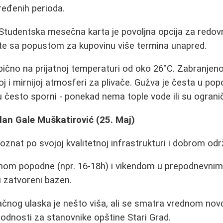
eđenih perioda.
Studentska mesečna karta je povoljna opcija za redov
rte sa popustom za kupovinu više termina unapred.
ično na prijatnoj temperaturi od oko 26°C. Zabranjeno
oj i mirnijoj atmosferi za plivače. Gužva je česta u po
 često sporni - ponekad nema tople vode ili su ogranič
lan Gale Muškatirović (25. Maj)
znat po svojoj kvalitetnoj infrastrukturi i dobrom odr
om popodne (npr. 16-18h) i vikendom u prepodnevnim
i zatvoreni bazen.
čnog ulaska je nešto viša, ali se smatra vrednom novc
odnosti za stanovnike opštine Stari Grad.