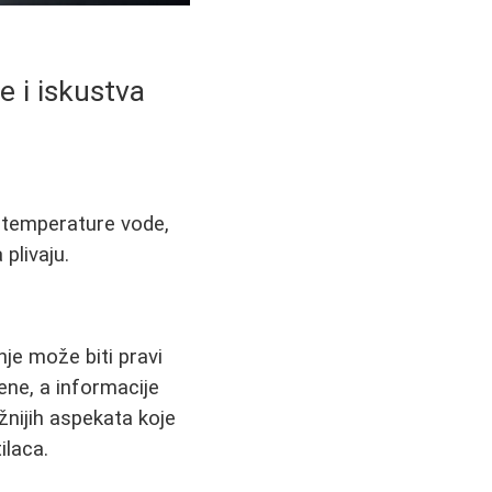
e i iskustva
 temperature vode,
plivaju.
nje može biti pravi
cene, a informacije
žnijih aspekata koje
ilaca.