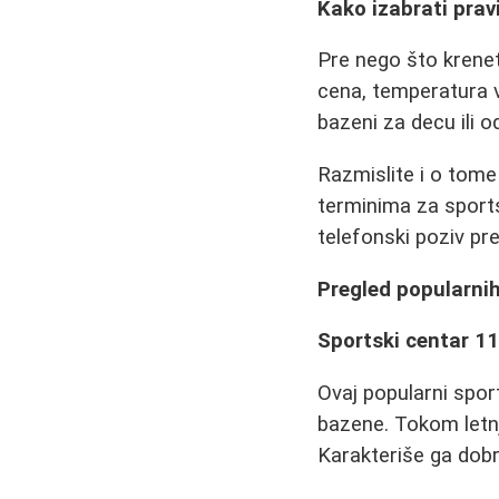
Kako izabrati prav
Pre nego što krenete
cena, temperatura v
bazeni za decu ili o
Razmislite i o tome
terminima za sportsk
telefonski poziv pr
Pregled popularni
Sportski centar 11.
Ovaj popularni spo
bazene. Tokom letnj
Karakteriše ga dobr