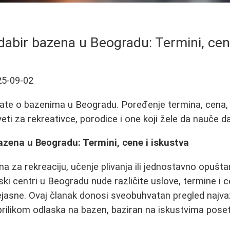
dabir bazena u Beogradu: Termini, cen
25-09-02
nate o bazenima u Beogradu. Poređenje termina, cena,
ti za rekreativce, porodice i one koji žele da nauče da 
azena u Beogradu: Termini, cene i iskustva
a za rekreaciju, učenje plivanja ili jednostavno opušta
ski centri u Beogradu nude različite uslove, termine i 
ejasne. Ovaj članak donosi sveobuhvatan pregled najva
 prilikom odlaska na bazen, baziran na iskustvima poset