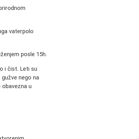
 prirodnom
nga vaterpolo
iženjem posle 15h.
i čist. Leti su
e gužve nego na
e obavezna u
zatvorenim