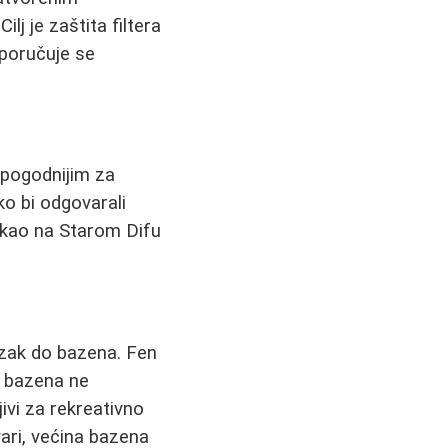
lj je zaštita filtera
eporučuje se
 pogodnijim za
ko bi odgovarali
 (kao na Starom Difu
azak do bazena. Fen
a bazena ne
jivi za rekreativno
tvari, većina bazena