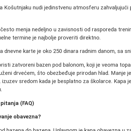
 Košutnjaku nudi jedinstvenu atmosferu zahvaljujući
često menja nedeljno u zavisnosti od rasporeda treni
elne termine je najbolje proveriti direktno.
a dnevne karte je oko 250 dinara radnim danom, sa sn
risti zatvoreni bazen pod balonom, koji je veoma topao 
uženi drvećem, što obezbeđuje prirodan hlad. Manje j
 izuzev sredom kada je besplatno za školarce. Kapa j
.
pitanja (FAQ)
livanje obavezna?
ju od bazena do bazena. Uglavnom je kapa obavezna u 