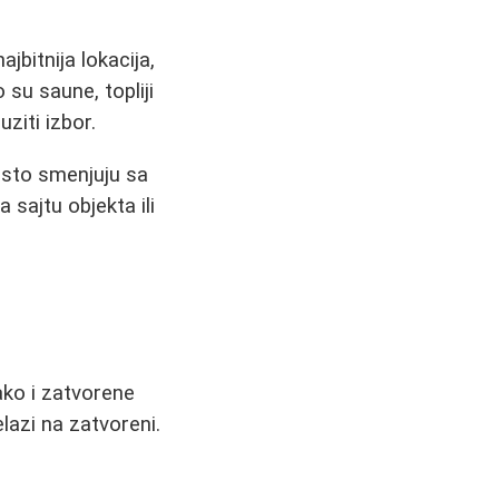
jbitnija lokacija,
su saune, topliji
ziti izbor.
esto smenjuju sa
 sajtu objektа ili
ako i zatvorene
lazi na zatvoreni.