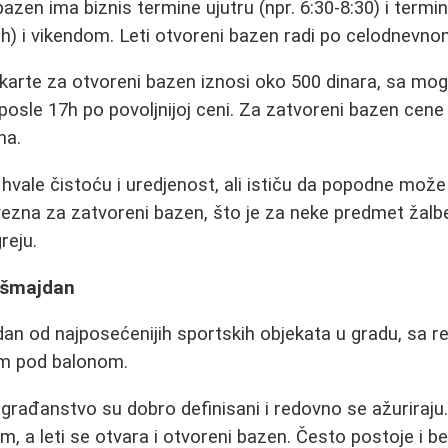
azen ima biznis termine ujutru (npr. 6:30-8:30) i term
h) i vikendom. Leti otvoreni bazen radi po celodnevn
arte za otvoreni bazen iznosi oko 500 dinara, sa mo
posle 17h po povoljnijoj ceni. Za zatvoreni bazen cene 
na.
hvale čistoću i uredjenost, ali ističu da popodne može
ezna za zatvoreni bazen, što je za neke predmet žalbe
reju.
ašmajdan
an od najposećenijih sportskih objekata u gradu, sa 
om pod balonom.
građanstvo su dobro definisani i redovno se ažuriraju.
, a leti se otvara i otvoreni bazen. Često postoje i be