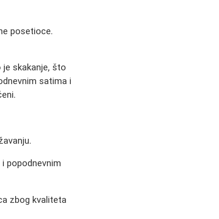
ne posetioce.
 je skakanje, što
podnevnim satima i
eni.
žavanju.
 i popodnevnim
a zbog kvaliteta