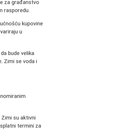
ine za građanstvo
om rasporedu.
gućnošću kupovine
variraju u
 da bude velika
. Zimi se voda i
renomiranim
 Zimi su aktivni
splatni termini za