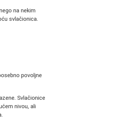
 nego na nekim
ću svlačionica.
posebno povoljne
azene. Svlačionice
ućem nivou, ali
a.