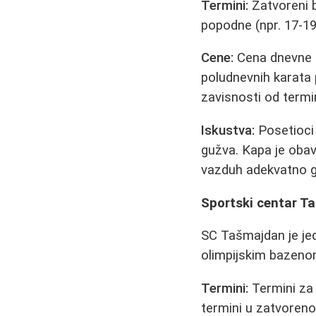
Termini:
Zatvoreni b
popodne (npr. 17-19
Cene:
Cena dnevne k
poludnevnih karata 
zavisnosti od termi
Iskustva:
Posetioci 
gužva. Kapa je obav
vazduh adekvatno g
Sportski centar T
SC Tašmajdan je jed
olimpijskim bazen
Termini:
Termini za 
termini u zatvorenom