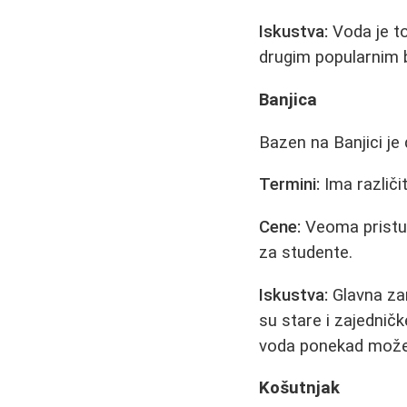
Iskustva:
Voda je to
drugim popularnim b
Banjica
Bazen na Banjici je 
Termini:
Ima različit
Cene:
Veoma pristup
za studente.
Iskustva:
Glavna zam
su stare i zajedničk
voda ponekad može 
Košutnjak