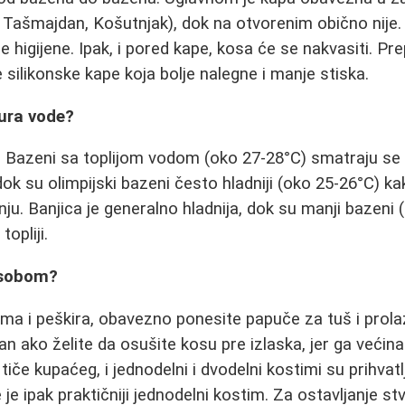
 Tašmajdan, Košutnjak), dok na otvorenim obično nije. Ci
e higijene. Ipak, i pored kape, kosa će se nakvasiti. Pr
e silikonske kape koja bolje nalegne i manje stiska.
ura vode?
. Bazeni sa toplijom vodom (oko 27-28°C) smatraju se
dok su olimpijski bazeni često hladniji (oko 25-26°C) ka
ju. Banjica je generalno hladnija, dok su manji bazeni
topliji.
 sobom?
ma i peškira, obavezno ponesite papuče za tuš i prol
n ako želite da osušite kosu pre izlaska, jer ga većin
iče kupaćeg, i jednodelni i dvodelni kostimi su prihvatl
e je ipak praktičniji jednodelni kostim. Za ostavljanje s