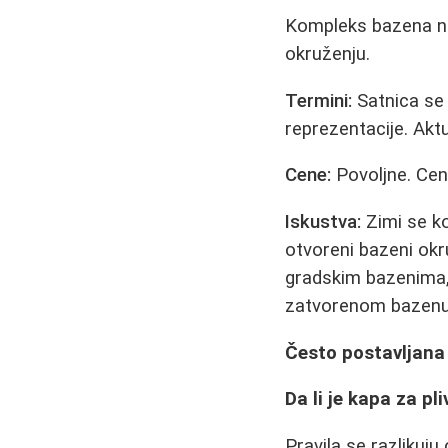
Kompleks bazena na
okruženju.
Termini:
Satnica se 
reprezentacije. Aktu
Cene:
Povoljne. Cen
Iskustva:
Zimi se ko
otvoreni bazeni okr
gradskim bazenima,
zatvorenom bazenu
Često postavljana 
Da li je kapa za p
Pravila se razliku