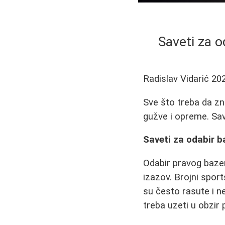
Saveti za o
Radislav Vidarić
20
Sve što treba da z
gužve i opreme. Save
Saveti za odabir b
Odabir pravog bazen
izazov. Brojni sport
su često rasute i n
treba uzeti u obzir