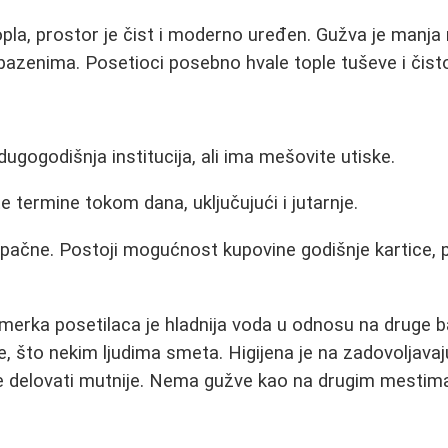
pla, prostor je čist i moderno uređen. Gužva je manja
azenima. Posetioci posebno hvale tople tuševe i čisto
dugogodišnja institucija, ali ima mešovite utiske.
e termine tokom dana, uključujući i jutarnje.
ačne. Postoji mogućnost kupovine godišnje kartice, 
erka posetilaca je hladnija voda u odnosu na druge b
e, što nekim ljudima smeta. Higijena je na zadovoljavaj
delovati mutnije. Nema gužve kao na drugim mestim