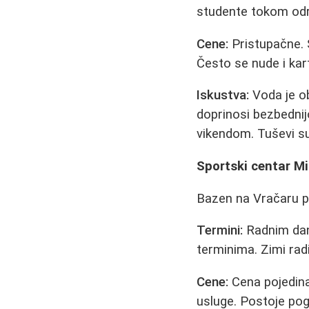
studente tokom odr
Cene:
Pristupačne. 
Često se nude i ka
Iskustva:
Voda je ob
doprinosi bezbednij
vikendom. Tuševi su
Sportski centar Mi
Bazen na Vračaru po
Termini:
Radnim dan
terminima. Zimi rad
Cene:
Cena pojedina
usluge. Postoje pog