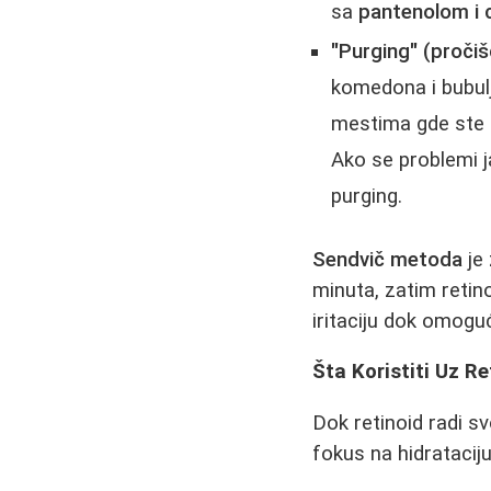
sa
pantenolom i 
"Purging" (pročiš
komedona i bubulj
mestima gde ste i
Ako se problemi j
purging.
Sendvič metoda
je 
minuta, zatim retin
iritaciju dok omoguć
Šta Koristiti Uz R
Dok retinoid radi s
fokus na hidrataciju