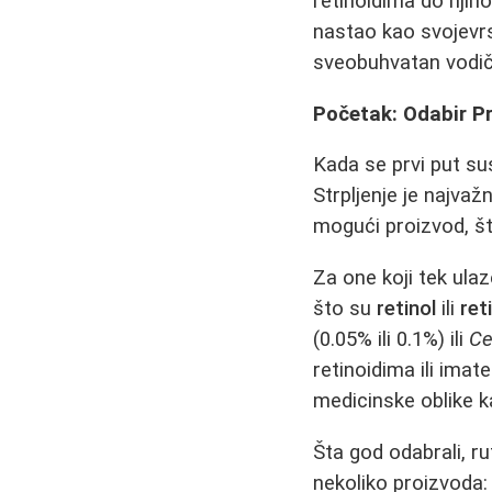
retinoidima do njiho
nastao kao svojevrs
sveobuhvatan vodič
Početak: Odabir P
Kada se prvi put sus
Strpljenje je najvaž
mogući proizvod, što
Za one koji tek ula
što su
retinol
ili
ret
(0.05% ili 0.1%) ili
Ce
retinoidima ili ima
medicinske oblike 
Šta god odabrali, r
nekoliko proizvoda: