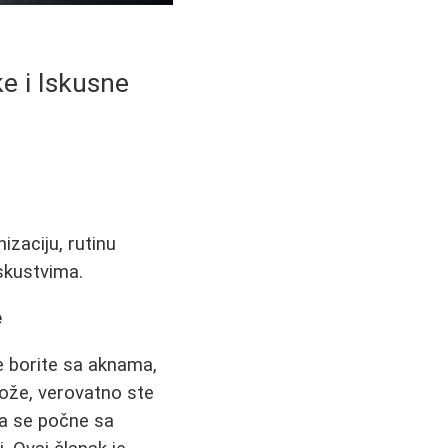
e i Iskusne
izaciju, rutinu
iskustvima.
e
e borite sa aknama,
 kože, verovatno ste
da se počne sa