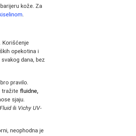
barijeru kože. Za
kiselinom
.
. Korišćenje
kih opekotina i
, svakog dana, bez
obro pravilo.
 tražite
fluidne,
nose sjaju.
Fluid
ili
Vichy UV-
rni, neophodna je