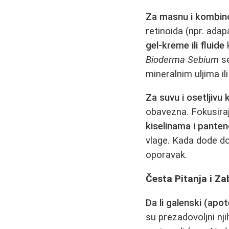
Za masnu i kombin
retinoida (npr. ada
gel-kreme ili fluide
k
Bioderma Sebium
se
mineralnim uljima i
Za suvu i osetljivu 
obavezna. Fokusiraj
kiselinama i pante
vlage. Kada dode do 
oporavak.
Česta Pitanja i Za
Da li galenski (apot
su prezadovoljni nj