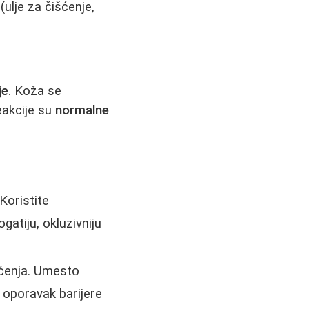
ulje za čišćenje,
je
. Koža se
eakcije su
normalne
 Koristite
gatiju, okluzivniju
šćenja. Umesto
a oporavak barijere