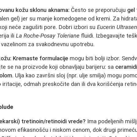
ovanu kožu sklonu aknama:
Često se preporučuju
gel
palen gel) jer su manje komedogene od kremi. Za hidrata
oji neće zagušiti pore. Dobri izbori su
Eucerin Ultrasen
rija ili
La Roche-Posay Toleriane
fluidi. Izbegavajte te
li vazelinom za svakodnevnu upotrebu.
kožu:
Kremaste formulacije
mogu biti bolji izbor. Send
te se na proizvode koji obnavljaju barijeru: sa
ceramid
nolom
. Ulja kao završni sloj (npr. ulje smilja) mogu pom
iritacije, odmah preskočite dan ili dva korišćenja retino
blude
ekarski) tretinoin/retinoidi vrede?
Ima podeljenih mišlj
ihovom efikasnošću i niskom cenom, dok drugi primećuj