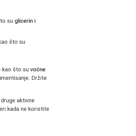
što su
glicerin i
kao što su
e kao što su
voćne
rimentisanje. Držite
 druge aktivne
eri kada ne koristite