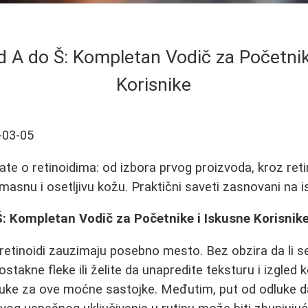
od A do Š: Kompletan Vodič za Početnik
Korisnike
-03-05
te o retinoidima: od izbora prvog proizvoda, kroz retin
masnu i osetljivu kožu. Praktični saveti zasnovani na 
Š: Kompletan Vodič za Početnike i Iskusne Korisnik
retinoidi zauzimaju posebno mesto. Bez obzira da li s
ostakne fleke ili želite da unapredite teksturu i izgled
oruke za ove moćne sastojke. Međutim, put od odluke 