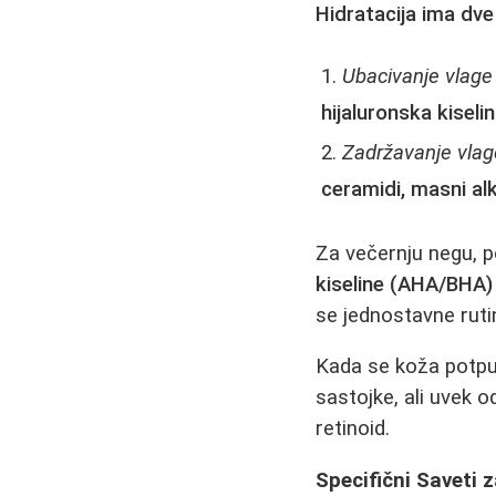
Hidratacija ima dv
Ubacivanje vlage
hijaluronska kiseli
Zadržavanje vlage
ceramidi, masni alko
Za večernju negu, p
kiseline (AHA/BHA) i
se jednostavne rutin
Kada se koža potpu
sastojke, ali uvek od
retinoid.
Specifični Saveti 