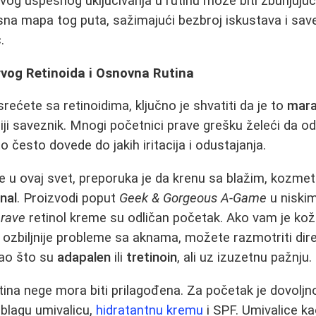
vog uspešnog uključivanja u rutinu može biti zbunjujući
na mapa tog puta, sažimajući bezbroj iskustava i sav
.
rvog Retinoida i Osnovna Rutina
rećete sa retinoidima, ključno je shvatiti da je to
mara
niji saveznik. Mnogi početnici prave grešku želeći da o
 često dovede do jakih iritacija i odustajanja.
ze u ovaj svet, preporuka je da krenu sa blažim, kozme
inal
. Proizvodi poput
Geek & Gorgeous A-Game
u niski
rave
retinol kreme su odličan početak. Ako vam je ko
te ozbiljnije probleme sa aknama, možete razmotriti dir
kao što su
adapalen
ili
tretinoin
, ali uz izuzetnu pažnju.
utina nege mora biti prilagođena. Za početak je dovolj
 blagu umivalicu,
hidratantnu kremu
i SPF. Umivalice k