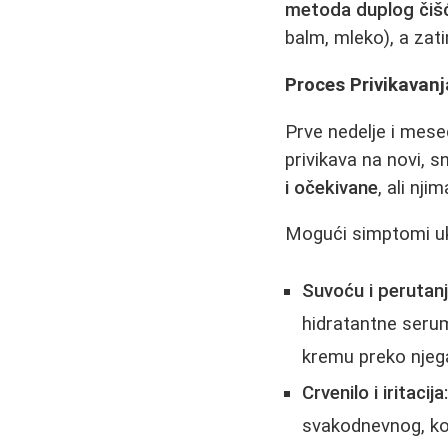
metoda duplog čiš
balm, mleko), a zati
Proces Privikavanja
Prve nedelje i mese
privikava na novi, 
i očekivane
, ali nji
Mogući simptomi uk
Suvoću i perutanj
hidratantne serume
kremu preko njeg
Crvenilo i iritacija
svakodnevnog, kori