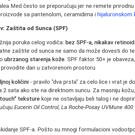
 Balea Med često se preporučuju jer ne remete prirodnu 
e proizvode sa pantenolom, ceramidima i
hijaluronskom 
v: Zaštita od Sunca (SPF)
žnija poruka celog vodiča:
bez SPF-a, nikakav retinoid
vatne zaštite od sunca ne samo da može dovesti do teš
do
ubrzanog starenja kože
. SPF faktor 50+ je obaveza
a provodite dan u zatvorenom prostoru.
jnoj količini
- pravilo "dva prsta" za celo lice i vrat je d
a 2 sata ako ste na direktnom suncu. Za masniju kožu,
ry-touch" teksture
koje ne ostavljaju beli talog i ne dopri
jučuju
Eucerin Oil Control
,
La Roche-Posay UVMune 400 
 skidanje SPF-a. Pošto su mnogi formulacioni vodootpo