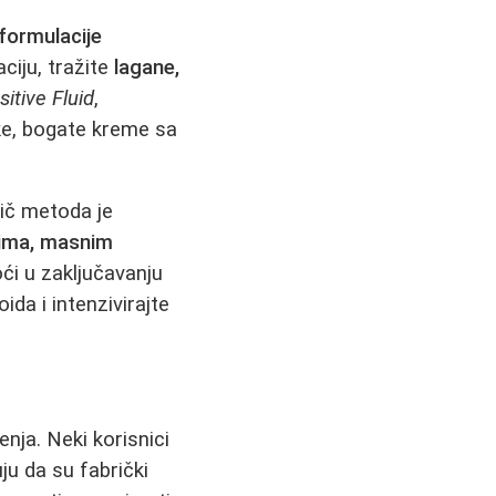
 formulacije
ciju, tražite
lagane,
sitive Fluid
,
ške, bogate kreme sa
vič metoda je
ima, masnim
oći u zaključavanju
ida i intenzivirajte
enja. Neki korisnici
u da su fabrički