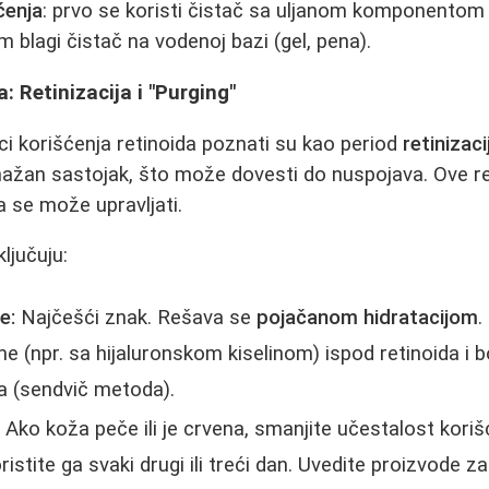
ćenja
: prvo se koristi čistač sa uljanom komponentom (
m blagi čistač na vodenoj bazi (gel, pena).
: Retinizacija i "Purging"
ci korišćenja retinoida poznati su kao period
retinizaci
snažan sastojak, što može dovesti do nuspojava. Ove r
ma se može upravljati.
ljučuju:
e:
Najčešći znak. Rešava se
pojačanom hidratacijom
.
 (npr. sa hijaluronskom kiselinom) ispod retinoida i bo
a (sendvič metoda).
:
Ako koža peče ili je crvena, smanjite učestalost kori
stite ga svaki drugi ili treći dan. Uvedite proizvode z