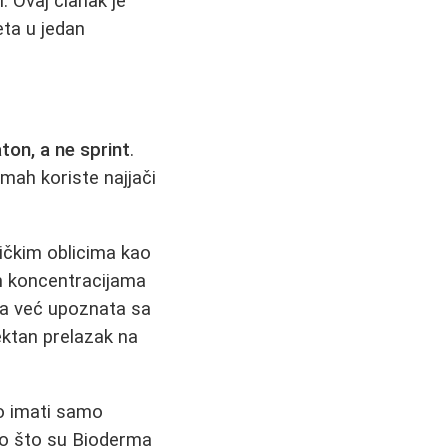
. Ovaj članak je
eta u jedan
ton, a ne sprint
.
dmah koriste najjači
tičkim oblicima kao
m koncentracijama
ža već upoznata sa
ektan prelazak na
no imati samo
ao što su Bioderma