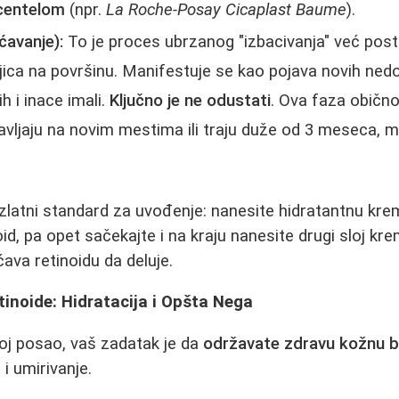
centelom
(npr.
La Roche-Posay Cicaplast Baume
).
ćavanje):
To je proces ubrzanog "izbacivanja" već post
ica na površinu. Manifestuje se kao pojava novih ned
h i inace imali.
Ključno je ne odustati
. Ova faza obično 
avljaju na novim mestima ili traju duže od 3 meseca, m
zlatni standard za uvođenje: nanesite hidratantnu kre
oid, pa opet sačekajte i na kraju nanesite drugi sloj k
ava retinoidu da deluje.
etinoide: Hidratacija i Opšta Nega
voj posao, vaš zadatak je da
održavate zdravu kožnu ba
 i umirivanje.