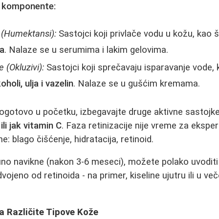
e komponente:
 (Humektansi):
Sastojci koji privlače vodu u kožu, kao 
na
. Nalaze se u serumima i lakim gelovima.
 (Okluzivi):
Sastojci koji sprečavaju isparavanje vode, 
holi, ulja i vazelin
. Nalaze se u gušćim kremama.
ogotovo u početku, izbegavajte druge aktivne sastojk
li jak vitamin C
. Faza retinizacije nije vreme za ekspe
e: blago čišćenje, hidratacija, retinoid.
no navikne (nakon 3-6 meseci), možete polako uvoditi
vojeno od retinoida - na primer, kiseline ujutru ili u več
za Različite Tipove Kože