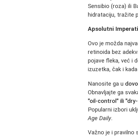
Sensibio (roza) ili
hidrataciju, tražit
Apsolutni Imperati
Ovo je možda najva
retinoida bez adek
pojave fleka, već i 
izuzetka, čak i kad
Nanosite ga u
dovol
Obnavljajte ga svak
"oil-control" ili "d
Popularni izbori ukl
Age Daily
.
Važno je i pravilno