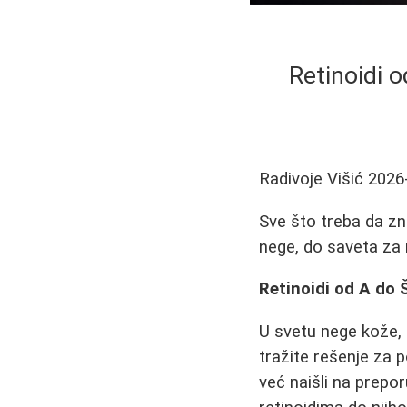
Retinoidi 
Radivoje Višić
2026
Sve što treba da zna
nege, do saveta za 
Retinoidi od A do 
U svetu nege kože, 
tražite rešenje za p
već naišli na prep