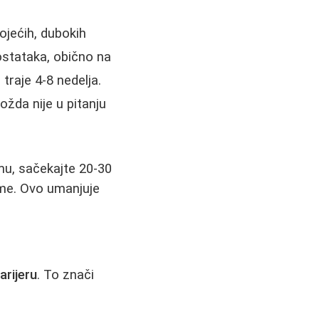
ojećih, dubokih
ostataka, obično na
traje 4-8 nedelja.
ožda nije u pitanju
mu, sačekajte 20-30
reme. Ovo umanjuje
rijeru
. To znači