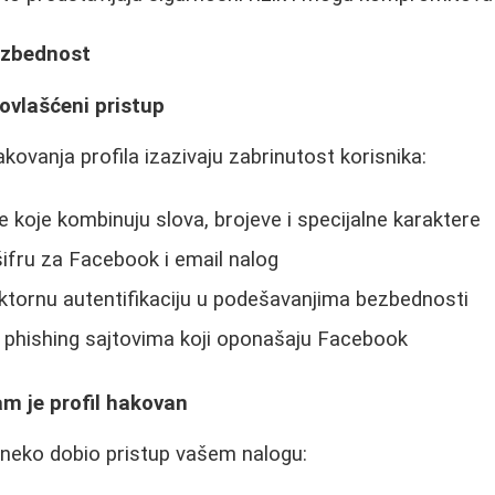
bezbednost
eovlašćeni pristup
akovanja profila izazivaju zabrinutost korisnika:
re koje kombinuju slova, brojeve i specijalne karaktere
 šifru za Facebook i email nalog
tornu autentifikaciju u podešavanjima bezbednosti
a phishing sajtovima koji oponašaju Facebook
am je profil hakovan
 neko dobio pristup vašem nalogu: