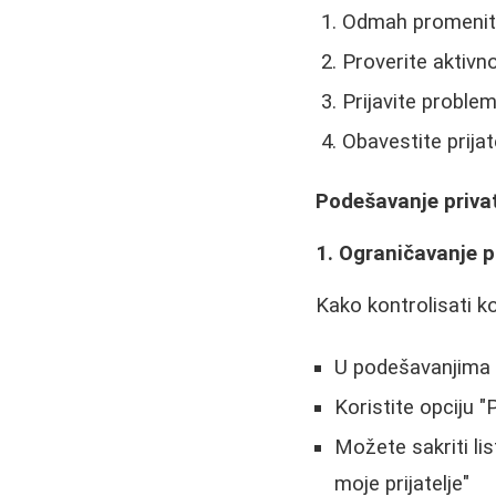
Odmah promenite
Proverite aktivn
Prijavite probl
Obavestite prija
Podešavanje priva
1. Ograničavanje p
Kako kontrolisati k
U podešavanjima p
Koristite opciju 
Možete sakriti lis
moje prijatelje"