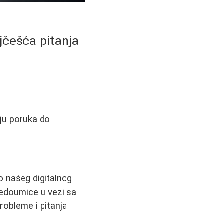
češća pitanja
ju poruka do
 našeg digitalnog
nedoumice u vezi sa
robleme i pitanja