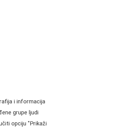
afija i informacija
đene grupe ljudi
čiti opciju "Prikaži