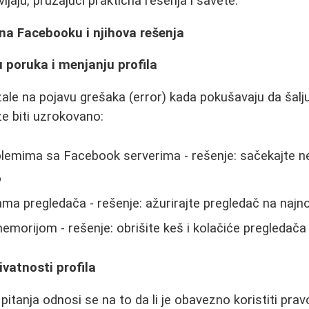
vljaju, pružajući praktična rešenja i savete.
na Facebooku i njihova rešenja
u poruka i menjanju profila
žale na pojavu grešaka (error) kada pokušavaju da šalju
že biti uzrokovano:
lemima sa Facebook serverima - rešenje: sačekajte n
o
ama pregledača - rešenje: ažurirajte pregledač na najnov
morijom - rešenje: obrišite keš i kolačiće pregledača
rivatnosti profila
itanja odnosi se na to da li je obavezno koristiti prav