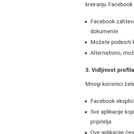
kreiranju Facebook 
Facebook zahteva k
dokumente
Možete podesiti 
Alternativno, mož
3. Vidljivost profil
Mnogi korisnici žele
Facebook eksplic
Sve aplikacije ko
prijatelja
Ove aplikacije če