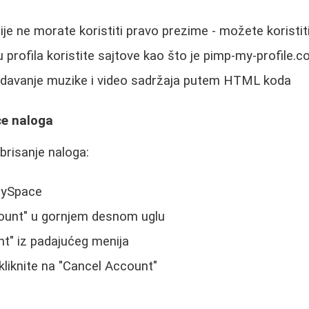
cije ne morate koristiti pravo prezime - možete koristi
u profila koristite sajtove kao što je pimp-my-profile.
davanje muzike i video sadržaja putem HTML koda
ce naloga
brisanje naloga:
MySpace
count" u gornjem desnom uglu
nt" iz padajućeg menija
kliknite na "Cancel Account"