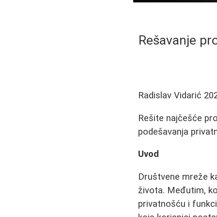
Rešavanje pr
Radislav Vidarić
20
Rešite najčešće pr
podešavanja privatno
Uvod
Društvene mreže ka
života. Međutim, ko
privatnošću i funkc