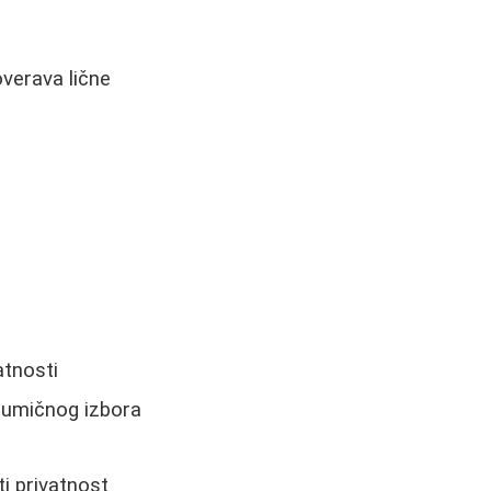
overava lične
atnosti
asumičnog izbora
ti privatnost