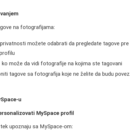
govanjem
agove na fotografijama:
privatnosti možete odabrati da pregledate tagove pre
rofilu
 ko može da vidi fotografije na kojima ste tagovani
iti tagove sa fotografija koje ne želite da budu pove
ySpace-u
personalizovati MySpace profil
se tek upoznaju sa MySpace-om: