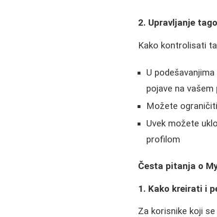
2. Upravljanje ta
Kako kontrolisati t
U podešavanjima 
pojave na vašem p
Možete ograničiti
Uvek možete uklon
profilom
Česta pitanja o M
1. Kako kreirati i 
Za korisnike koji 