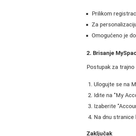
Prilikom registra
Za personalizacij
Omogućeno je do
2. Brisanje MySpa
Postupak za trajno 
Ulogujte se na 
Idite na "My Ac
Izaberite "Accou
Na dnu stranice 
Zaključak