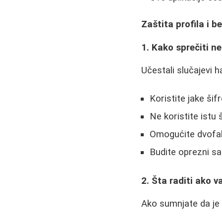
Zaštita profila i 
1. Kako sprečiti n
Učestali slučajevi h
Koristite jake šif
Ne koristite istu
Omogućite dvofak
Budite oprezni s
2. Šta raditi ako v
Ako sumnjate da je