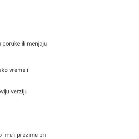
 poruke ili menjaju
eko vreme i
iju verziju
o ime i prezime pri