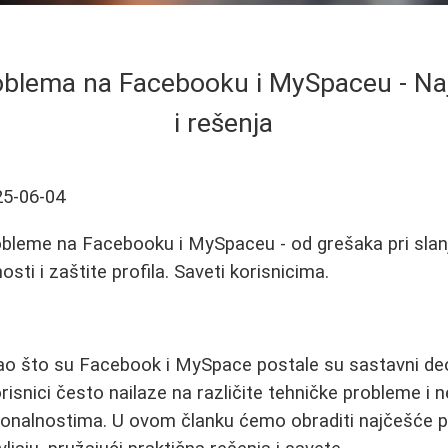
oblema na Facebooku i MySpaceu - Naj
i rešenja
25-06-04
obleme na Facebooku i MySpaceu - od grešaka pri slan
sti i zaštite profila. Saveti korisnicima.
o što su Facebook i MySpace postale su sastavni deo
risnici često nailaze na različite tehničke probleme i 
ionalnostima. U ovom članku ćemo obraditi najčešće p