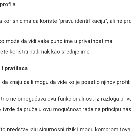
profila:
orisnicima da koriste "pravu identifikaciju", ali ne pr
ko može da vidi vaše puno ime u privatnostima
ete koristiti nadimak kao srednje ime
a i pratilaca
 da znaju da li mogu da vide ko je posetio njihov profil:
itno ne omogućava ovu funkcionalnost iz razloga priv
je tvrde da pružaju ovu mogućnost rade na principu n
sto predstavljaju sigurnosni rizik i mogu kompromitova