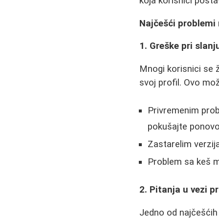
koja korisnici posta
Najčešći problemi 
1. Greške pri slanj
Mnogi korisnici se 
svoj profil. Ovo mo
Privremenim prob
pokušajte ponov
Zastarelim verzij
Problem sa keš me
2. Pitanja u vezi p
Jedno od najčešćih p