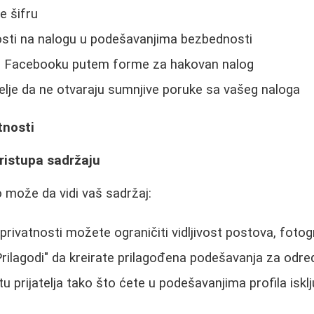
 šifru
osti na nalogu u podešavanjima bezbednosti
em Facebooku putem forme za hakovan nalog
telje da ne otvaraju sumnjive poruke sa vašeg naloga
tnosti
ristupa sadržaju
o može da vidi vaš sadržaj:
rivatnosti možete ograničiti vidljivost postova, fotogr
"Prilagodi" da kreirate prilagođena podešavanja za odre
tu prijatelja tako što ćete u podešavanjima profila isklju