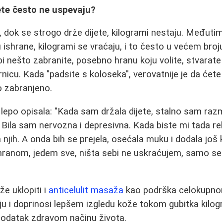
ete često ne uspevaju?
a, dok se strogo drže dijete, kilogrami nestaju. Međuti
ishrane, kilogrami se vraćaju, i to često u većem broju
bi nešto zabranite, posebno hranu koju volite, stvarate
rnicu. Kada "padsite s koloseka", verovatnije je da ćet
o zabranjeno.
lepo opisala: "Kada sam držala dijete, stalno sam razmi
ila sam nervozna i depresivna. Kada biste mi tada re
za njih. A onda bih se prejela, osećala muku i dodala još 
ranom, jedem sve, ništa sebi ne uskraćujem, samo s
e uklopiti i
anticelulit masaža
kao podrška celokupnom
iju i doprinosi lepšem izgledu kože tokom gubitka kilogr
dodatak zdravom načinu života.