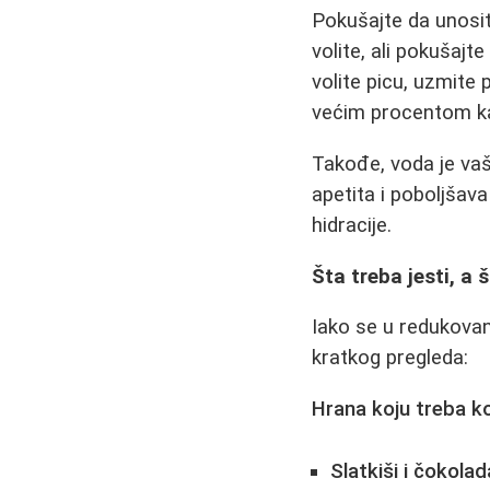
Pokušajte da unosit
volite, ali pokušajt
volite picu, uzmite 
većim procentom k
Takođe, voda je vaš
apetita i poboljša
hidracije.
Šta treba jesti, a 
Iako se u redukovano
kratkog pregleda:
Hrana koju treba k
Slatkiši i čokolad