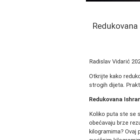
Redukovana I
Radislav Vidarić
20
Otkrijte kako redu
strogih dijeta. Prak
Redukovana Ishran
Koliko puta ste se 
obećavaju brze rezu
kilogramima? Ovaj po