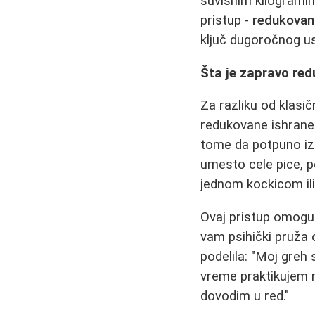
suvišnim kilogramim
pristup -
redukovan
ključ dugoročnog u
Šta je zapravo re
Za razliku od klasi
redukovane ishrane
tome da potpuno izb
umesto cele pice, p
jednom kockicom ili
Ovaj pristup omogu
vam psihički pruža 
podelila: "Moj greh
vreme praktikujem r
dovodim u red."