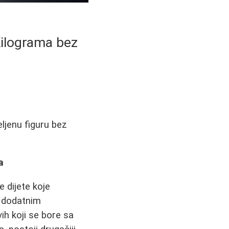
Kilograma bez
ljenu figuru bez
a
 dijete koje
a dodatnim
vih koji se bore sa