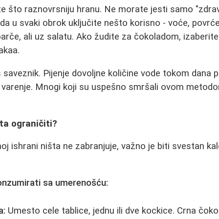
e što raznovrsniju hranu. Ne morate jesti samo "zdrav
e da u svaki obrok uključite nešto korisno - voće, povrć
parče, ali uz salatu. Ako žudite za čokoladom, izaberit
akaa.
 saveznik. Pijenje dovoljne količine vode tokom dana 
va varenje. Mnogi koji su uspešno smršali ovom metodo
šta ograničiti?
j ishrani ništa ne zabranjuje, važno je biti svestan ka
onzumirati sa umerenošću:
a:
Umesto cele tablice, jednu ili dve kockice. Crna čokola