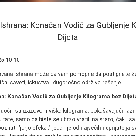
shrana: Konačan Vodič za Gubljenje 
Dijeta
25-10-10
kovana ishrana može da vam pomogne da postignete že
tični saveti, iskustva i dugoročno održivo rešenje.
a: Konačan Vodič za Gubljenje Kilograma bez Dijet
suočili sa izazovom viška kilograma, pokušavajući razne
ltate, samo da biste se ubrzo vratili na staro, čak i s
znati "jo-jo efekat" jedan je od najvećih neprijatelja s