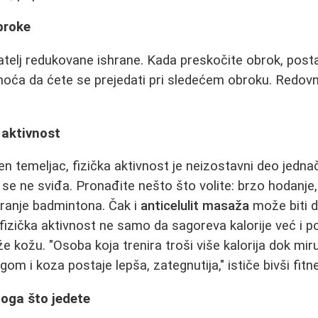
broke
jatelj redukovane ishrane. Kada preskočite obrok, posta
tnoća da ćete se prejedati pri sledećem obroku. Redovni
u aktivnost
en temeljac, fizička aktivnost je neizostavni deo jedna
se ne sviđa. Pronađite nešto što volite: brzo hodanje, 
 igranje badmintona. Čak i
anticelulit masaža
može biti d
fizička aktivnost ne samo da sagoreva kalorije već i p
že kožu. "Osoba koja trenira troši više kalorija dok mi
ngom i koza postaje lepša, zategnutija," ističe bivši fitn
noga što jedete