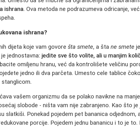
a. Umesto da se mučite sa ograničenjima i zabranama,
a ishrana
. Ova metoda ne podrazumeva odricanje, već
speha.
dukovana ishrana?
čnih dijeta koje vam govore
šta smete
, a šta
ne smete
je
 je jednostavna:
jedite sve što volite, ali u manjim kol
acite omiljenu hranu, već da kontrolišete veličinu porc
ojedete jedno ili dva parčeta. Umesto cele tablice čoko
 stanglicom.
ćava vašem organizmu da se polako navikne na manje 
osećaj slobode - ništa vam nije zabranjeno. Kao što je
 su slatkiši. Ponekad pojedem pet bananica odjednom, a
edukovane porcije. Pojedem jednu bananicu i to je to