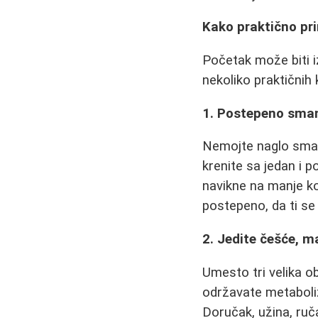
Kako praktično pr
Početak može biti i
nekoliko praktičnih 
1. Postepeno sman
Nemojte naglo smanji
krenite sa jedan i p
navikne na manje kol
postepeno, da ti se
2. Jedite češće, m
Umesto tri velika 
održavate metaboliz
Doručak, užina, ruč