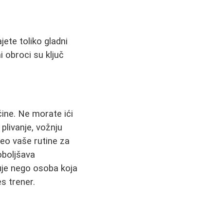
jete toliko gladni
 obroci su ključ
čine. Ne morate ići
plivanje, vožnju
eo vaše rutine za
oboljšava
ruje nego osoba koja
es trener.