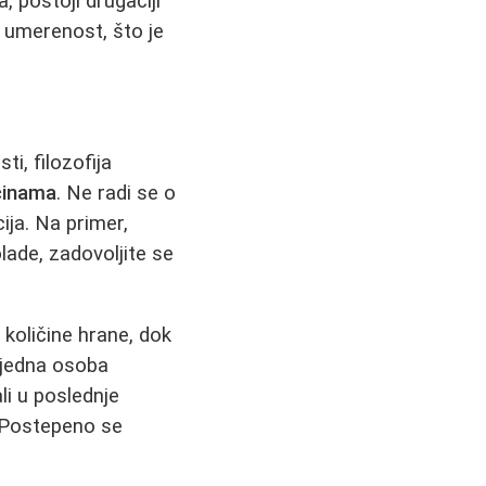
 postoji drugačiji
 umerenost, što je
sti, filozofija
ičinama
. Ne radi se o
ija. Na primer,
lade, zadovoljite se
količine hrane, dok
 jedna osoba
li u poslednje
. Postepeno se