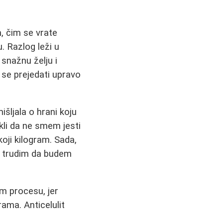
m, čim se vrate
. Razlog leži u
 snažnu želju i
e se prejedati upravo
šljala o hrani koju
kli da ne smem jesti
koji kilogram. Sada,
e trudim da budem
 procesu, jer
ama. Anticelulit