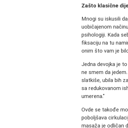
Zašto klasične dij
Mnogi su iskusili d
uobičajenom načinu 
psihologiji. Kada se
fiksaciju na tu nami
onim što vam je bil
Jedna devojka je to 
ne smem da jedem. B
slatkiše, ubila bih 
sa redukovanom ish
umerena."
Ovde se takođe mož
poboljšava cirkulac
masaža je odličan 