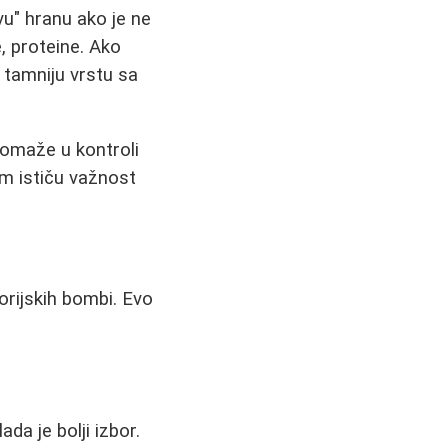
u" hranu ako je ne
e, proteine. Ako
e tamniju vrstu sa
pomaže u kontroli
m ističu važnost
lorijskih bombi. Evo
da je bolji izbor.