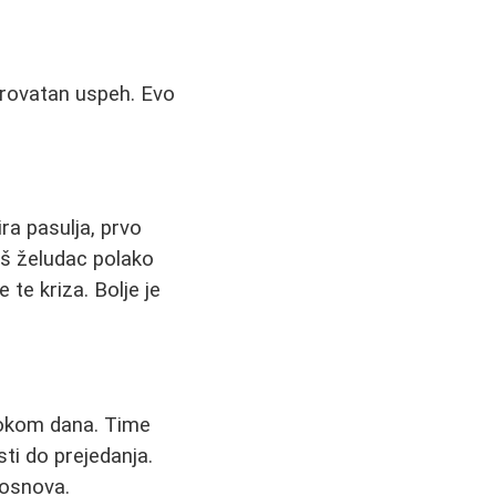
verovatan uspeh. Evo
ra pasulja, prvo
vaš želudac polako
 te kriza. Bolje je
tokom dana. Time
ti do prejedanja.
 osnova.