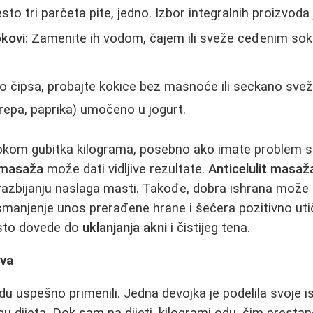
o tri parčeta pite, jedno. Izbor integralnih proizvoda je
kovi:
Zamenite ih vodom, čajem ili sveže ceđenim so
 čipsa, probajte kokice bez masnoće ili seckano sve
repa, paprika) umočeno u jogurt.
okom gubitka kilograma, posebno ako imate problem sa
t masaža
može dati vidljive rezultate.
Anticelulit masaž
razbijanju naslaga masti. Takođe, dobra ishrana može 
 smanjenje unos prerađene hrane i šećera pozitivno uti
esto dovede do
uklanjanja akni
i čistijeg tena.
tva
 uspešno primenili. Jedna devojka je podelila svoje 
u dijeta. Dok sam na dijeti, kilogrami odu, čim prestan