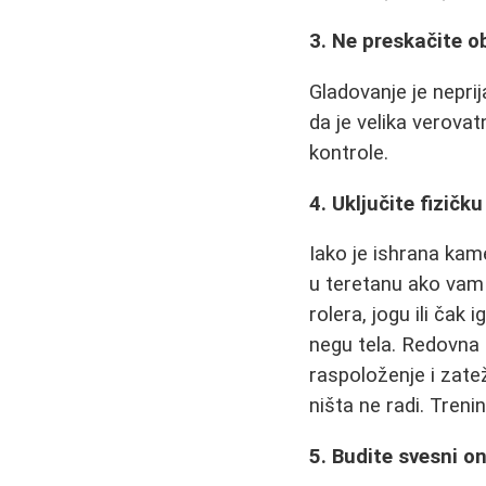
3. Ne preskačite o
Gladovanje je nepri
da je velika verova
kontrole.
4. Uključite fizičk
Iako je ishrana kam
u teretanu ako vam 
rolera, jogu ili čak
negu tela. Redovna 
raspoloženje i zate
ništa ne radi. Treni
5. Budite svesni o