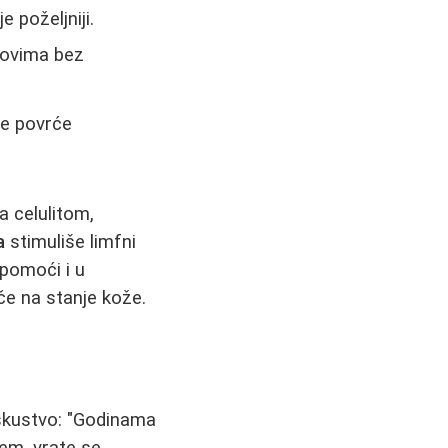
 poželjniji.
kovima bez
že povrće
 celulitom,
a
stimuliše limfni
pomoći i u
če na stanje kože.
iskustvo: "Godinama
em, vrate se.