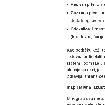
Peciva i pite:
Umest
Gazirana pića i so
dodatnog šećera.
Grickalice:
Umesto
(krastavac, šarga
Kao podršku koži t
redovna
anticeluli
sistem i pomaže u 
uklanjanju akni
, jer
Zdravija ishrana č
Inspirativna iskus
Mnogi su ovu metodu
sam se vrtela u krug