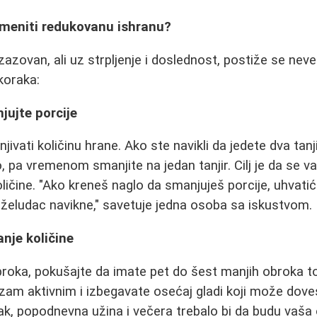
imeniti redukovanu ishranu?
zazovan, ali uz strpljenje i doslednost, postiže se ne
koraka:
jujte porcije
vati količinu hrane. Ako ste navikli da jedete dva tanji
o, pa vremenom smanjite na jedan tanjir. Cilj je da se 
ičine. "Ako kreneš naglo da smanjuješ porcije, uhvatiće
 želudac navikne," savetuje jedna osoba sa iskustvom.
anje količine
obroka, pokušajte da imate pet do šest manjih obroka 
am aktivnim i izbegavate osećaj gladi koji može doves
ak, popodnevna užina i večera trebalo bi da budu vaša