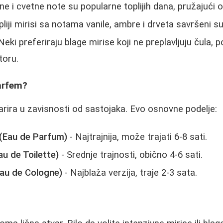
e i cvetne note su popularne toplijih dana, pružajući 
pliji mirisi sa notama vanile, ambre i drveta savršeni su
Neki preferiraju blage mirise koji ne preplavljuju čula,
toru.
arfem?
rira u zavisnosti od sastojaka. Evo osnovne podelje:
(Eau de Parfum)
- Najtrajnija, može trajati 6-8 sati.
u de Toilette)
- Srednje trajnosti, obično 4-6 sati.
au de Cologne)
- Najblaža verzija, traje 2-3 sata.