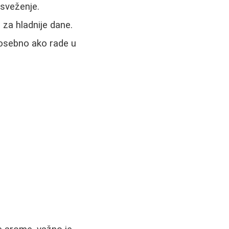
osveženje.
 za hladnije dane.
 posebno ako rade u