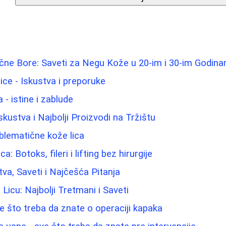
ične Bore: Saveti za Negu Kože u 20-im i 30-im Godin
lice - Iskustva i preporuke
- istine i zablude
Iskustva i Najbolji Proizvodi na Tržištu
blematične kože lica
a: Botoks, fileri i lifting bez hirurgije
tva, Saveti i Najčešća Pitanja
 Licu: Najbolji Tretmani i Saveti
ve što treba da znate o operaciji kapaka