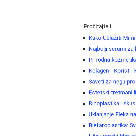
Pročitajte i...
Kako Ublažiti Mim
Najbolji serumi za 
Prirodna kozmetika 
Kolagen - Koristi, 
Saveti za negu pro
Estetski tretmani lic
Rinoplastika: Iskus
Uklanjanje Fleka na
Blefaroplastika: S