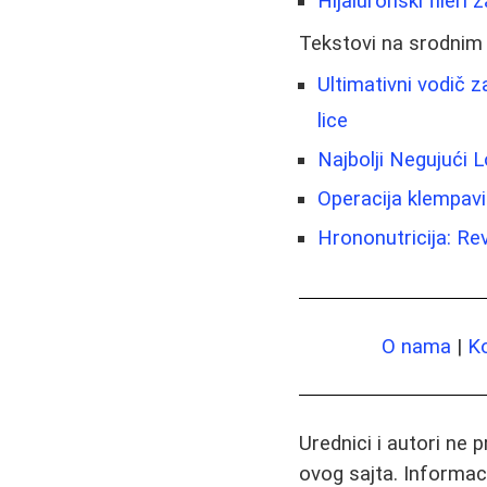
Hijaluronski fileri
Tekstovi na srodnim
Ultimativni vodič z
lice
Najbolji Negujući L
Operacija klempavi
Hrononutricija: Re
O nama
|
K
Urednici i autori ne 
ovog sajta. Informac