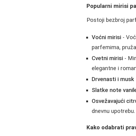
Popularni mirisi 
Postoji bezbroj par
Voćni mirisi
- Voć
parfemima, pružaj
Cvetni mirisi
- Mir
elegantne i roma
Drvenasti i musk 
Slatke note vanil
Osvežavajući citr
dnevnu upotrebu.
Kako odabrati pra