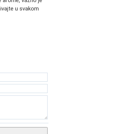
ge arome, važno je
živajte u svakom