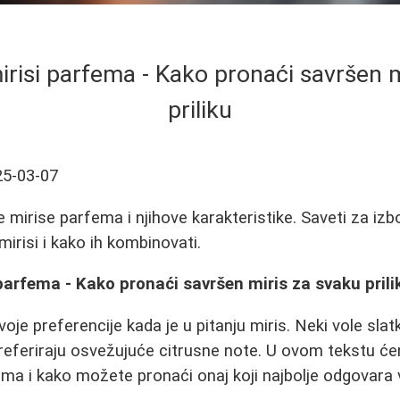
irisi parfema - Kako pronaći savršen m
priliku
25-03-07
 mirise parfema i njihove karakteristike. Saveti za izb
irisi i kako ih kombinovati.
parfema - Kako pronaći savršen miris za svaku prili
je preferencije kada je u pitanju miris. Neki vole slat
referiraju osvežujuće citrusne note. U ovom tekstu će
fema i kako možete pronaći onaj koji najbolje odgovara 