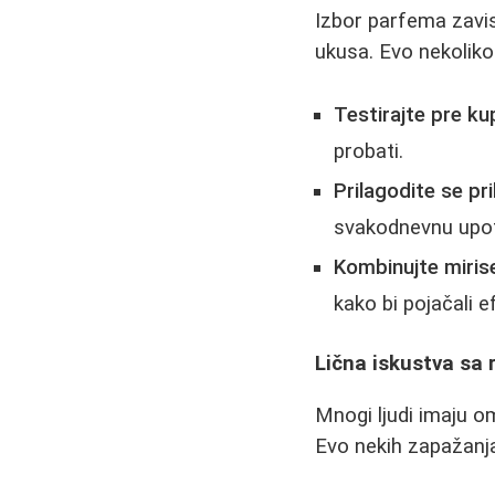
Izbor parfema zavis
ukusa. Evo nekoliko
Testirajte pre ku
probati.
Prilagodite se pr
svakodnevnu upot
Kombinujte miris
kako bi pojačali 
Lična iskustva sa 
Mnogi ljudi imaju o
Evo nekih zapažanj