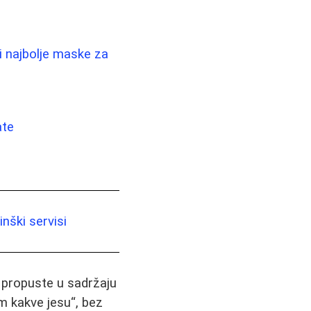
 i najbolje maske za
ate
nški servisi
i propuste u sadržaju
m kakve jesu“, bez