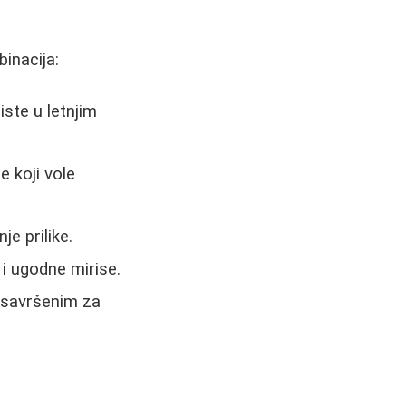
inacija:
ste u letnjim
e koji vole
nje prilike.
i ugodne mirise.
 savršenim za