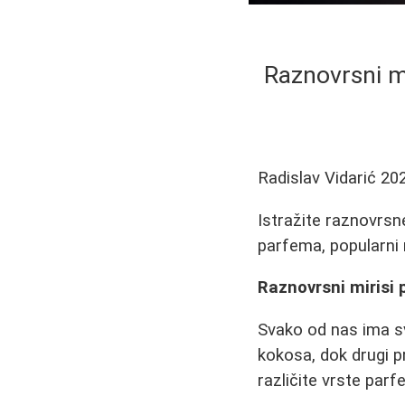
Raznovrsni m
Radislav Vidarić
20
Istražite raznovrsne
parfema, popularni m
Raznovrsni mirisi 
Svako od nas ima svo
kokosa, dok drugi p
različite vrste par