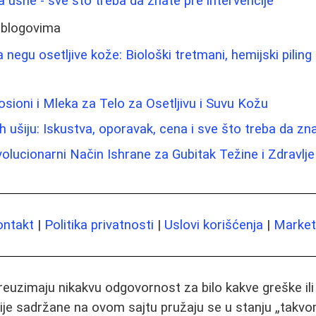
 za usne - sve što treba da znate pre intervencije
 blogovima
a negu osetljive kože: Biološki tretmani, hemijski piling
osioni i Mleka za Telo za Osetljivu i Suvu Kožu
h ušiju: Iskustva, oporavak, cena i sve što treba da zn
volucionarni Način Ishrane za Gubitak Težine i Zdravlje
ontakt
|
Politika privatnosti
|
Uslovi korišćenja
|
Marketi
preuzimaju nikakvu odgovornost za bilo kakve greške il
ije sadržane na ovom sajtu pružaju se u stanju „takvo