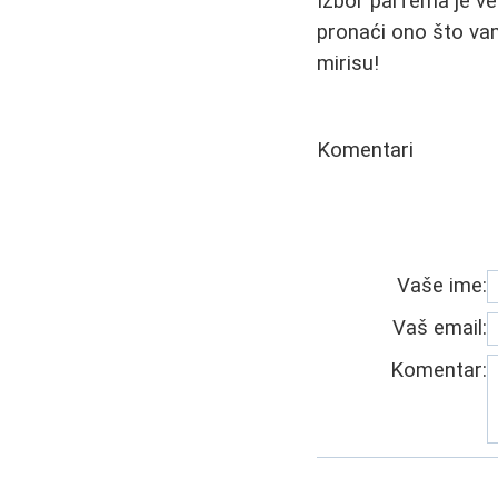
Izbor parfema je veo
pronaći ono što vam
mirisu!
Komentari
Vaše ime:
Vaš email:
Komentar: