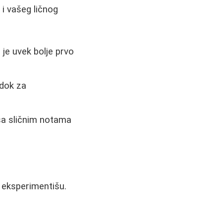
 i vašeg ličnog
 je uvek bolje prvo
 dok za
 sa sličnim notama
a eksperimentišu.