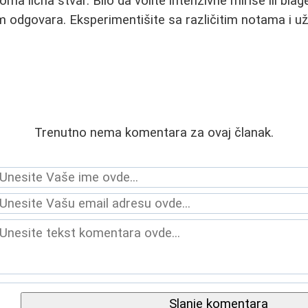
ma lična stvar. Bilo da volite intenzivne mirise ili bla
 odgovara. Eksperimentišite sa različitim notama i u
Trenutno nema komentara za ovaj članak.
Slanje komentara