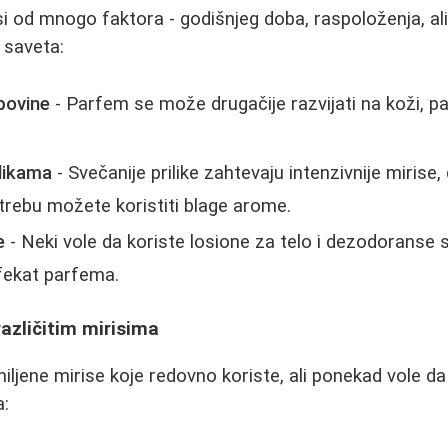
i od mnogo faktora - godišnjeg doba, raspoloženja, ali
 saveta:
povine
- Parfem se može drugačije razvijati na koži, pa
ilikama
- Svečanije prilike zahtevaju intenzivnije mirise,
rebu možete koristiti blage arome.
e
- Neki vole da koriste losione za telo i dezodoranse
efekat parfema.
različitim mirisima
miljene mirise koje redovno koriste, ali ponekad vole d
a: