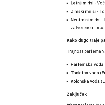
Letnji mirisi
- Voćn
Zimski mirisi
- To
Neutralni mirisi
- 
zatvorenom pros
Kako dugo traje p
Trajnost parfema va
Parfemska voda 
Toaletna voda (Ea
Kolonska voda (E
Zaključak