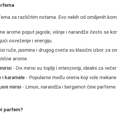
parfema
fema sa različitim notama. Evo nekih od omiljenih komb
ne arome poput jagode, višnje i narandže često se kori
ući osveženje i energiju.
isi ruže, jasmina i drugog cveća su klasični izbor za on
ntične arome.
mirisi
- Ovi mirisi su topliji i intenzivniji, idealni za večer
e i karamele
- Popularne među onima koji vole mekane 
usni mirisi
- Limun, narandža i bergamot čine parfeme
vi parfem?