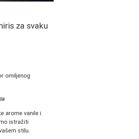
iris za svaku
or omiljenog
ku
ke arome vanile i
mo istražiti
vašem stilu.