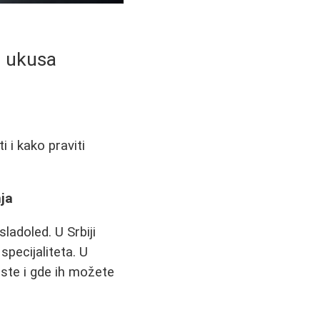
 i ukusa
i i kako praviti
nja
ladoled. U Srbiji
specijaliteta. U
ste i gde ih možete