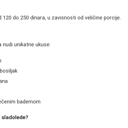
 120 do 250 dinara, u zavisnosti od veličine porcije.
a nudi unikatne ukuse:
p
bosiljak
nana
pečenim bademom
e sladolede?