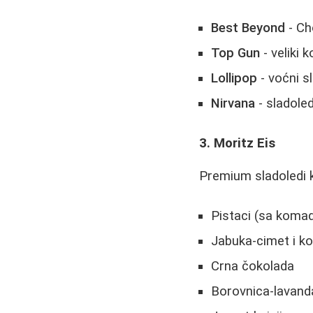
Best Beyond
- Ch
Top Gun
- veliki 
Lollipop
- voćni s
Nirvana
- sladole
3. Moritz Eis
Premium sladoledi k
Pistaci (sa komad
Jabuka-cimet i ko
Crna čokolada
Borovnica-lavand