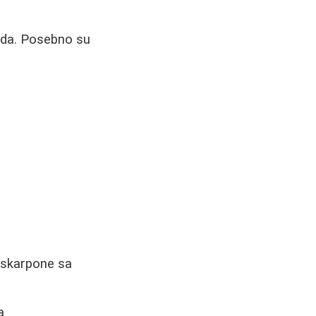
leda. Posebno su
maskarpone sa
a