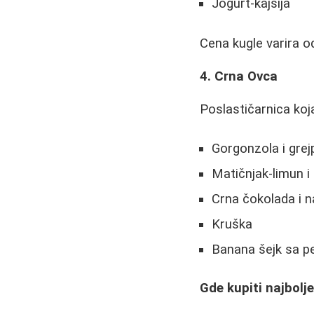
Jogurt-kajsija
Cena kugle varira od
4. Crna Ovca
Poslastičarnica koj
Gorgonzola i grej
Matičnjak-limun i 
Crna čokolada i 
Kruška
Banana šejk sa 
Gde kupiti najbolj