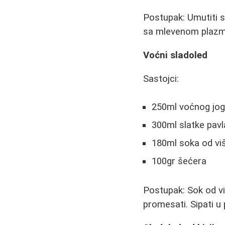
Postupak: Umutiti 
sa mlevenom plazm
Voćni sladoled
Sastojci:
250ml voćnog jogur
300ml slatke pav
180ml soka od vi
100gr šećera
Postupak: Sok od viš
promesati. Sipati u