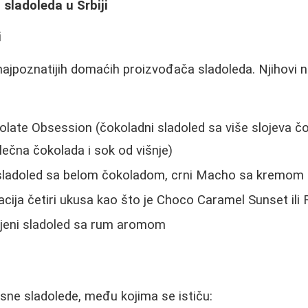
 sladoleda u Srbiji
i
najpoznatijih domaćih proizvođača sladoleda. Njihovi na
late Obsession (čokoladni sladoled sa više slojeva čo
lečna čokolada i sok od višnje)
i sladoled sa belom čokoladom, crni Macho sa kremom
cija četiri ukusa kao što je Choco Caramel Sunset ili 
ljeni sladoled sa rum aromom
sne sladolede, među kojima se ističu: