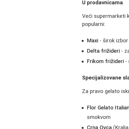
U prodavnicama
Veći supermarketi k
popularni:
Maxi
- širok izbor
Delta frižideri
- z
Frikom frižideri
- 
Specijalizovane sl
Za pravo gelato isk
Flor Gelato Italia
smokvom
Crna Ovca
(Kralja