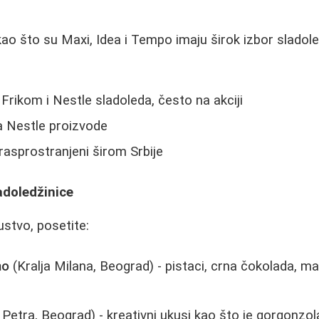
ao što su Maxi, Idea i Tempo imaju širok izbor slado
 Frikom i Nestle sladoleda, često na akciji
a Nestle proizvode
rasprostranjeni širom Srbije
adoledžinice
ustvo, posetite:
no
(Kralja Milana, Beograd) - pistaci, crna čokolada, 
 Petra, Beograd) - kreativni ukusi kao što je gorgonzol