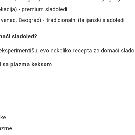
okacija) - premium sladoledi
venac, Beograd) - tradicionalni italijanski sladoledi
maći sladoled?
 eksperimentišu, evo nekoliko recepta za domaći slado
d sa plazma keksom
e
ake
lazme