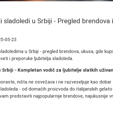
i sladoledi u Srbiji - Pregled brendova
25-05-23
ladoledima u Srbiji - pregled brendova, ukusa, gde kupit
eti i preporuke ljubitelja sladoleda.
u Srbiji - Kompletan vodič za ljubitelje slatkih uživa
raste, ništa ne osvežava i ne razveseljuje kao dobar s
sladoleda - od domaćih proizvoda do italijanskih gelato 
m predstaviti najpopularnije brendove, najukusnije vr