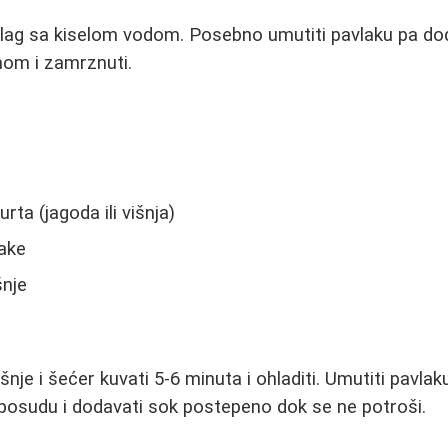
slag sa kiselom vodom. Posebno umutiti pavlaku pa dod
om i zamrznuti.
ta (jagoda ili višnja)
lake
šnje
nje i šećer kuvati 5-6 minuta i ohladiti. Umutiti pavlaku
 posudu i dodavati sok postepeno dok se ne potroši.