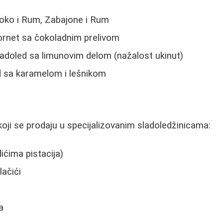
oko i Rum, Zabajone i Rum
kornet sa čokoladnim prelivom
ladoled sa limunovim delom (nažalost ukinut)
d sa karamelom i lešnikom
oji se prodaju u specijalizovanim sladoledžinicama:
ićima pistacija)
lačići
a