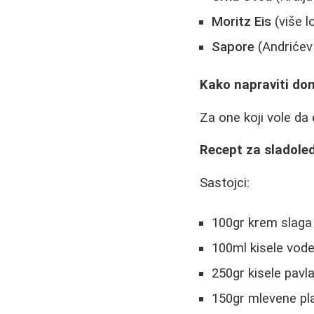
Moritz Eis
(više l
Sapore
(Andrićev 
Kako napraviti do
Za one koji vole da
Recept za sladole
Sastojci:
100gr krem slaga
100ml kisele vod
250gr kisele pavl
150gr mlevene p