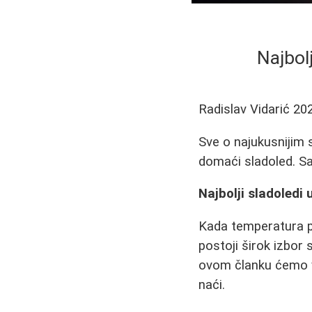
Najbolj
Radislav Vidarić
20
Sve o najukusnijim s
domaći sladoled. Sav
Najbolji sladoledi 
Kada temperatura po
postoji širok izbor 
ovom članku ćemo va
naći.