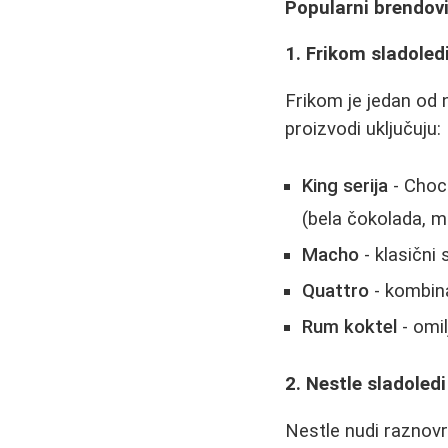
Popularni brendovi
1. Frikom sladoled
Frikom je jedan od 
proizvodi uključuju:
King serija
- Choco
(bela čokolada, m
Macho
- klasičn
Quattro
- kombina
Rum koktel
- omi
2. Nestle sladoledi
Nestle nudi raznovr