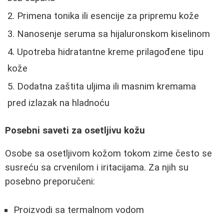
Primena tonika ili esencije za pripremu kože
Nanosenje seruma sa hijaluronskom kiselinom
Upotreba hidratantne kreme prilagođene tipu
kože
Dodatna zaštita uljima ili masnim kremama
pred izlazak na hladnoću
Posebni saveti za osetljivu kožu
Osobe sa osetljivom kožom tokom zime često se
susreću sa crvenilom i iritacijama. Za njih su
posebno preporučeni:
Proizvodi sa termalnom vodom