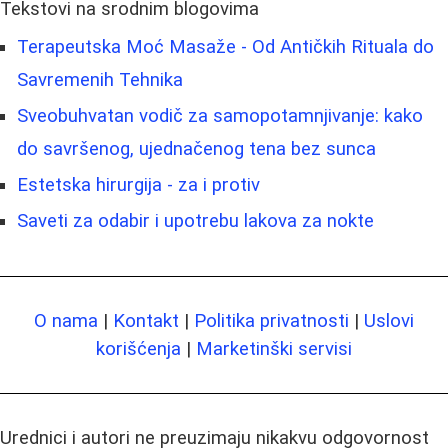
Tekstovi na srodnim blogovima
Terapeutska Moć Masaže - Od Antičkih Rituala do
Savremenih Tehnika
Sveobuhvatan vodič za samopotamnjivanje: kako
do savršenog, ujednačenog tena bez sunca
Estetska hirurgija - za i protiv
Saveti za odabir i upotrebu lakova za nokte
O nama
|
Kontakt
|
Politika privatnosti
|
Uslovi
korišćenja
|
Marketinški servisi
Urednici i autori ne preuzimaju nikakvu odgovornost