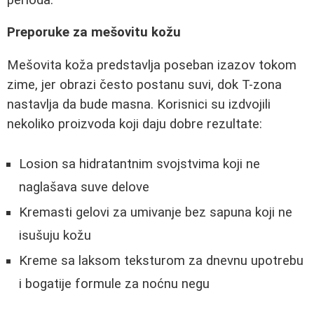
Preporuke za mešovitu kožu
Mešovita koža predstavlja poseban izazov tokom
zime, jer obrazi često postanu suvi, dok T-zona
nastavlja da bude masna. Korisnici su izdvojili
nekoliko proizvoda koji daju dobre rezultate:
Losion sa hidratantnim svojstvima koji ne
naglašava suve delove
Kremasti gelovi za umivanje bez sapuna koji ne
isušuju kožu
Kreme sa laksom teksturom za dnevnu upotrebu
i bogatije formule za noćnu negu