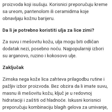
proizvoda koji isušuju. Korisnici preporučuju kreme
sa ureom, pantenolom ili ceramidima koje
obnavljaju kožnu barijeru.
Da li je potrebno koristiti ulja za lice zimi?
Za suvu i mešovitu kožu, ulja mogu biti odličan
dodatak nezi, posebno noću. Najpopularniji izbori
su arganovo, ruzino i kokosovo ulje.
Zaključak
Zimska nega kože lica zahteva prilagodbu rutine i
pažljiv izbor proizvoda. Bez obzira da li imate suvu,
masnu ili mešovitu kožu, ključ je u redovnoj
hidrataciji i zaštiti od hladnoće. Iskusni korisnici
preporučuju kombinaciju blagih gelova za umivanje,