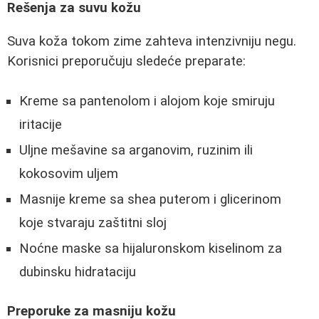
Rešenja za suvu kožu
Suva koža tokom zime zahteva intenzivniju negu.
Korisnici preporučuju sledeće preparate:
Kreme sa pantenolom i alojom koje smiruju
iritacije
Uljne mešavine sa arganovim, ruzinim ili
kokosovim uljem
Masnije kreme sa shea puterom i glicerinom
koje stvaraju zaštitni sloj
Noćne maske sa hijaluronskom kiselinom za
dubinsku hidrataciju
Preporuke za masniju kožu