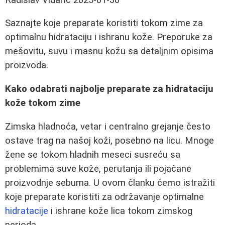
Saznajte koje preparate koristiti tokom zime za
optimalnu hidrataciju i ishranu kože. Preporuke za
mešovitu, suvu i masnu kožu sa detaljnim opisima
proizvoda.
Kako odabrati najbolje preparate za hidrataciju
kože tokom zime
Zimska hladnoća, vetar i centralno grejanje često
ostave trag na našoj koži, posebno na licu. Mnoge
žene se tokom hladnih meseci susreću sa
problemima suve kože, perutanja ili pojačane
proizvodnje sebuma. U ovom članku ćemo istražiti
koje preparate koristiti za održavanje optimalne
hidratacije
i ishrane kože lica tokom zimskog
perioda.