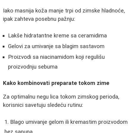
Iako masnija koža manje trpi od zimske hladnoće,
ipak zahteva posebnu pažnju:
Lakše hidratantne kreme sa ceramidima
Gelovi za umivanje sa blagim sastavom
Proizvodi sa niacinamidom koji regulišu
proizvodnju sebuma
Kako kombinovati preparate tokom zime
Za optimalnu negu lica tokom zimskog perioda,
korisnici savetuju sledeću rutinu:
Blago umivanje gelom ili kremastim proizvodom
bez sapuna