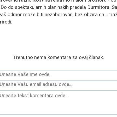
rovatnu raznolikost na relativno malom prostoru - od 
 Do do spektakularnih planinskih predela Durmitora. S
vaš odmor može biti nezaboravan, bez obzira da li tra
rirodi.
Trenutno nema komentara za ovaj članak.