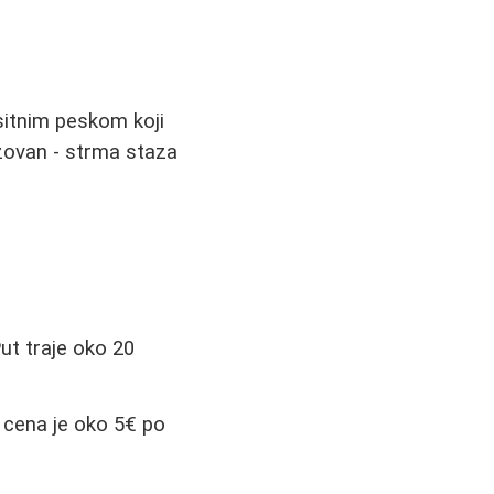
 sitnim peskom koji
azovan - strma staza
ut traje oko 20
 cena je oko 5€ po