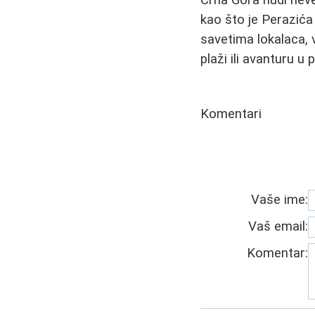
Crna Gora nudi neve
kao što je Perazića
savetima lokalaca, 
plaži ili avanturu u p
Komentari
Vaše ime:
Vaš email:
Komentar: