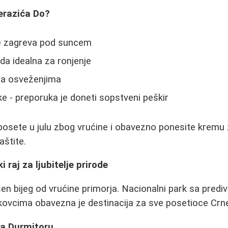
erazića Do?
ne zagreva pod suncem
oda idealna za ronjenje
sa osveženjima
ke - preporuka je doneti sopstveni peškir
posete u julu zbog vrućine i obavezno ponesite kremu
štite.
i raj za ljubitelje prirode
en bijeg od vrućine primorja. Nacionalni park sa prediv
kovcima obavezna je destinacija za sve posetioce Crn
na Durmitoru