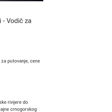
i - Vodič za
i za putovanje, cene
ke rivijere do
 tajne crnogorskog