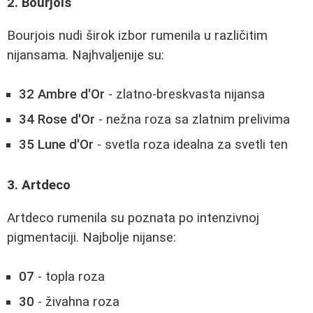
2. Bourjois
Bourjois nudi širok izbor rumenila u različitim
nijansama. Najhvaljenije su:
32 Ambre d'Or
- zlatno-breskvasta nijansa
34 Rose d'Or
- nežna roza sa zlatnim prelivima
35 Lune d'Or
- svetla roza idealna za svetli ten
3. Artdeco
Artdeco rumenila su poznata po intenzivnoj
pigmentaciji. Najbolje nijanse:
07
- topla roza
30
- živahna roza