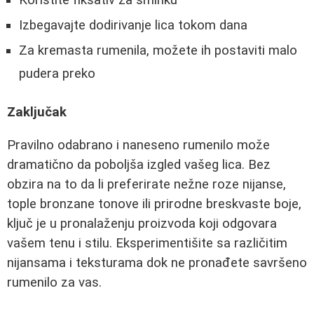
Koristite fiksativ za šminku
Izbegavajte dodirivanje lica tokom dana
Za kremasta rumenila, možete ih postaviti malo
pudera preko
Zaključak
Pravilno odabrano i naneseno rumenilo može
dramatično da poboljša izgled vašeg lica. Bez
obzira na to da li preferirate nežne roze nijanse,
tople bronzane tonove ili prirodne breskvaste boje,
ključ je u pronalaženju proizvoda koji odgovara
vašem tenu i stilu. Eksperimentišite sa različitim
nijansama i teksturama dok ne pronađete savršeno
rumenilo za vas.