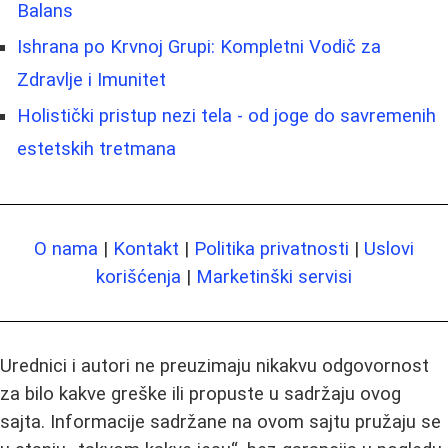
Balans
Ishrana po Krvnoj Grupi: Kompletni Vodič za
Zdravlje i Imunitet
Holistički pristup nezi tela - od joge do savremenih
estetskih tretmana
O nama
|
Kontakt
|
Politika privatnosti
|
Uslovi
korišćenja
|
Marketinški servisi
Urednici i autori ne preuzimaju nikakvu odgovornost
za bilo kakve greške ili propuste u sadržaju ovog
sajta. Informacije sadržane na ovom sajtu pružaju se