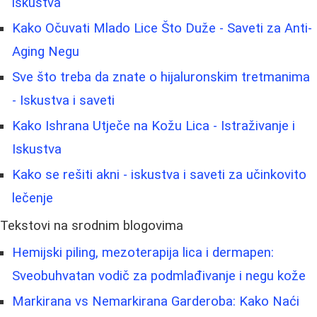
iskustva
Kako Očuvati Mlado Lice Što Duže - Saveti za Anti-
Aging Negu
Sve što treba da znate o hijaluronskim tretmanima
- Iskustva i saveti
Kako Ishrana Utječe na Kožu Lica - Istraživanje i
Iskustva
Kako se rešiti akni - iskustva i saveti za učinkovito
lečenje
Tekstovi na srodnim blogovima
Hemijski piling, mezoterapija lica i dermapen:
Sveobuhvatan vodič za podmlađivanje i negu kože
Markirana vs Nemarkirana Garderoba: Kako Naći