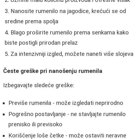
Uzmite malu količinu proizvoda i otresite višak
Nanosite rumenilo na jagodice, krećući se od
sredine prema spolja
Blago proširite rumenilo prema senkama kako
biste postigli prirodan prelaz
Za intenzivniji izgled, možete naneti više slojeva
Česte greške pri nanošenju rumenila
Izbegavajte sledeće greške:
Previše rumenila - može izgledati neprirodno
Pogrešno postavljanje - ne stavljajte rumenilo
prenisko ili previsoko
Korišćenje loše četke - može ostaviti neravne