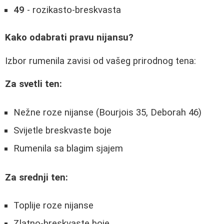
49
- rozikasto-breskvasta
Kako odabrati pravu nijansu?
Izbor rumenila zavisi od vašeg prirodnog tena:
Za svetli ten:
Nežne roze nijanse (Bourjois 35, Deborah 46)
Svijetle breskvaste boje
Rumenila sa blagim sjajem
Za srednji ten:
Toplije roze nijanse
Zlatno-breskvaste boje