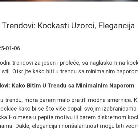
rendovi: Kockasti Uzorci, Elegancija i
25-01-06
dni trendovi za jesen i proleće, sa naglaskom na koc
i stil. Otkrijte kako biti u trendu sa minimalnim naporo
ovi: Kako Bitim U Trendu sa Minimalnim Naporom
u trendu, mora barem malo pratiti modne smernice. Kr
ockice kako bi se što više dopali svojim izabranicama
locka Holmesa u pepita motivu ili barem diskretnom k
nama. Dakle, elegancija i nonšalantnost mogu biti veom