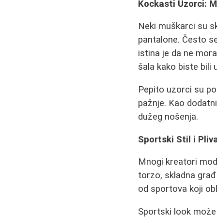
Kockasti Uzorci: 
Neki muškarci su s
pantalone. Često s
istina je da ne mora
šala kako biste bil
Pepito uzorci su po
pažnje. Kao dodatni 
dužeg nošenja.
Sportski Stil i Pliv
Mnogi kreatori modn
torzo, skladna građa
od sportova koji obl
Sportski look može 