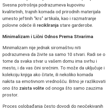
Svesna potrošnja podrazumeva kupovinu
kvalitetnih, trajnih komada od prirodnih materijala
umesto jeftinih "krs" artikala, kao i razmatranje
polovne odeće ili
recikliranja
stare garderobe.
Minimalizam i Lični Odnos Prema Stvarima
Minimalizam nije jednak siromaštvu niti
podrazumeva da živite sa samo 10 stvari. Radi se o
tome da svaka stvar u vašem domu ima svrhu i
mesto, i da vas čini srećnim. To može da uključuje i
kolekciju knjiga ako čitate, ili nekoliko komada
nakita sa emotivnom vrednošću. Bitno je razlikovati
ono što
zaista volite
od onoga što samo zauzima
prostor.
Proces oslobađanja često dovodi do neočekivanih