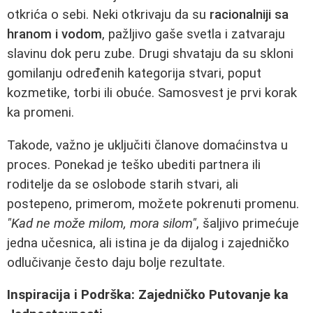
otkrića o sebi. Neki otkrivaju da su
racionalniji sa
hranom i vodom
, pažljivo gaše svetla i zatvaraju
slavinu dok peru zube. Drugi shvataju da su skloni
gomilanju određenih kategorija stvari, poput
kozmetike, torbi ili obuće. Samosvest je prvi korak
ka promeni.
Takode, važno je uključiti članove domaćinstva u
proces. Ponekad je teško ubediti partnera ili
roditelje da se oslobode starih stvari, ali
postepeno, primerom, možete pokrenuti promenu.
"Kad ne može milom, mora silom"
, šaljivo primećuje
jedna učesnica, ali istina je da dijalog i zajedničko
odlučivanje često daju bolje rezultate.
Inspiracija i Podrška: Zajedničko Putovanje ka