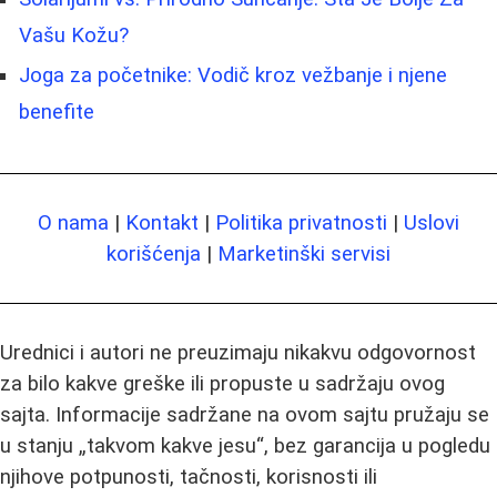
Vašu Kožu?
Joga za početnike: Vodič kroz vežbanje i njene
benefite
O nama
|
Kontakt
|
Politika privatnosti
|
Uslovi
korišćenja
|
Marketinški servisi
Urednici i autori ne preuzimaju nikakvu odgovornost
za bilo kakve greške ili propuste u sadržaju ovog
sajta. Informacije sadržane na ovom sajtu pružaju se
u stanju „takvom kakve jesu“, bez garancija u pogledu
njihove potpunosti, tačnosti, korisnosti ili