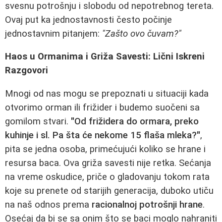
svesnu potrošnju i slobodu od nepotrebnog tereta.
Ovaj put ka jednostavnosti često počinje
jednostavnim pitanjem:
"Zašto ovo čuvam?"
Haos u Ormanima i Griža Savesti: Lični Iskreni
Razgovori
Mnogi od nas mogu se prepoznati u situaciji kada
otvorimo orman ili frižider i budemo suočeni sa
gomilom stvari.
"Od frižidera do ormara, preko
kuhinje i sl. Pa šta će nekome 15 flaša mleka?"
,
pita se jedna osoba, primećujući koliko se hrane i
resursa baca. Ova griža savesti nije retka. Sećanja
na vreme oskudice, priče o gladovanju tokom rata
koje su prenete od starijih generacija, duboko utiču
na naš odnos prema
racionalnoj potrošnji hrane
.
Osećaj da bi se sa onim što se baci moglo nahraniti