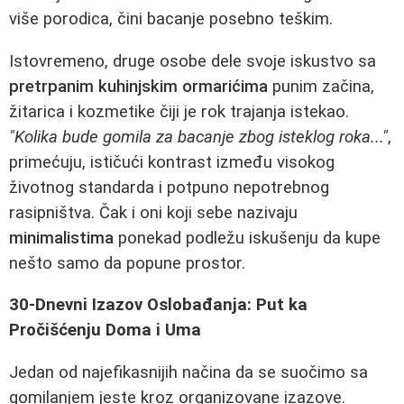
više porodica, čini bacanje posebno teškim.
Istovremeno, druge osobe dele svoje iskustvo sa
pretrpanim kuhinjskim ormarićima
punim začina,
žitarica i kozmetike čiji je rok trajanja istekao.
"Kolika bude gomila za bacanje zbog isteklog roka..."
,
primećuju, ističući kontrast između visokog
životnog standarda i potpuno nepotrebnog
rasipništva. Čak i oni koji sebe nazivaju
minimalistima
ponekad podležu iskušenju da kupe
nešto samo da popune prostor.
30-Dnevni Izazov Oslobađanja: Put ka
Pročišćenju Doma i Uma
Jedan od najefikasnijih načina da se suočimo sa
gomilanjem jeste kroz organizovane izazove.