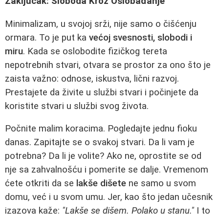
Zaključak: Sloboda Kroz Oslobađanje
Minimalizam, u svojoj srži, nije samo o čišćenju
ormara. To je put ka
većoj svesnosti, slobodi i
miru
. Kada se oslobodite fizičkog tereta
nepotrebnih stvari, otvara se prostor za ono što je
zaista važno: odnose, iskustva, lični razvoj.
Prestajete da živite u službi stvari i počinjete da
koristite stvari u službi svog života.
Počnite malim koracima. Pogledajte jednu fioku
danas. Zapitajte se o svakoj stvari. Da li vam je
potrebna? Da li je volite? Ako ne, oprostite se od
nje sa zahvalnošću i pomerite se dalje. Vremenom
ćete otkriti da se
lakše dišete
ne samo u svom
domu, već i u svom umu. Jer, kao što jedan učesnik
izazova kaže:
"Lakše se dišem. Polako u stanu."
I to