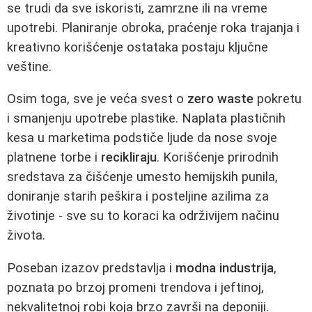
se trudi da sve iskoristi, zamrzne ili na vreme
upotrebi. Planiranje obroka, praćenje roka trajanja i
kreativno korišćenje ostataka postaju ključne
veštine.
Osim toga, sve je veća svest o
zero waste
pokretu
i smanjenju upotrebe plastike. Naplata plastičnih
kesa u marketima podstiče ljude da nose svoje
platnene torbe i
recikliraju
. Korišćenje prirodnih
sredstava za čišćenje umesto hemijskih punila,
doniranje starih peškira i posteljine azilima za
životinje - sve su to koraci ka održivijem načinu
života.
Poseban izazov predstavlja i
modna industrija
,
poznata po brzoj promeni trendova i jeftinoj,
nekvalitetnoj robi koja brzo završi na deponiji.