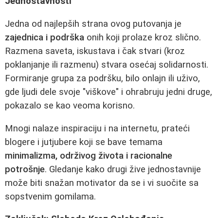
Jednostavnosti
Jedna od najlepših strana ovog putovanja je
zajednica i podrška
onih koji prolaze kroz slično.
Razmena saveta, iskustava i čak stvari (kroz
poklanjanje ili razmenu) stvara osećaj solidarnosti.
Formiranje grupa za podršku, bilo onlajn ili uživo,
gde ljudi dele svoje "viškove" i ohrabruju jedni druge,
pokazalo se kao veoma korisno.
Mnogi nalaze inspiraciju i na internetu, prateći
blogere i jutjubere koji se bave temama
minimalizma, održivog života i racionalne
potrošnje
. Gledanje kako drugi žive jednostavnije
može biti snažan motivator da se i vi suočite sa
sopstvenim gomilama.