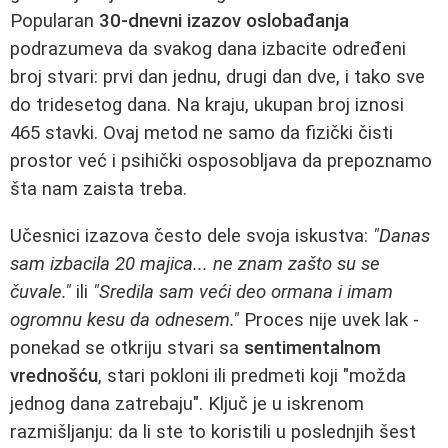
Popularan
30-dnevni izazov oslobađanja
podrazumeva da svakog dana izbacite određeni
broj stvari: prvi dan jednu, drugi dan dve, i tako sve
do tridesetog dana. Na kraju, ukupan broj iznosi
465 stavki. Ovaj metod ne samo da fizički čisti
prostor već i psihički osposobljava da prepoznamo
šta nam zaista treba.
Učesnici izazova često dele svoja iskustva:
"Danas
sam izbacila 20 majica... ne znam zašto su se
čuvale."
ili
"Sredila sam veći deo ormana i imam
ogromnu kesu da odnesem."
Proces nije uvek lak -
ponekad se otkriju stvari sa
sentimentalnom
vrednošću
, stari pokloni ili predmeti koji "možda
jednog dana zatrebaju". Ključ je u iskrenom
razmišljanju: da li ste to koristili u poslednjih šest