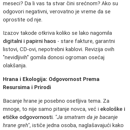
meseci? Da li vas ta stvar čini srećnom? Ako su
odgovori negativni, verovatno je vreme da se
oprostite od nje.
Izazov takode otkriva koliko se lako nagomila
digitalni i papirni haos
- stare fakture, garantni
listovi, CD-ovi, nepotrebni kablovi. Revizija ovih
"nevidljivih" gomila donosi ogroman osećaj
olakšanja.
Hrana i Ekologija: Odgovornost Prema
Resursima i Prirodi
Bacanje hrane je posebno osetljiva tema. Za
mnoge, to nije samo pitanje novca, već i
ekološke i
etičke odgovornosti
.
"Ja smatram da je bacanje
hrane greh"
, ističe jedna osoba, naglašavajući kako