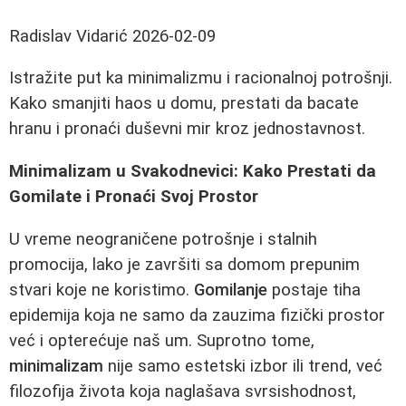
Radislav Vidarić
2026-02-09
Istražite put ka minimalizmu i racionalnoj potrošnji.
Kako smanjiti haos u domu, prestati da bacate
hranu i pronaći duševni mir kroz jednostavnost.
Minimalizam u Svakodnevici: Kako Prestati da
Gomilate i Pronaći Svoj Prostor
U vreme neograničene potrošnje i stalnih
promocija, lako je završiti sa domom prepunim
stvari koje ne koristimo.
Gomilanje
postaje tiha
epidemija koja ne samo da zauzima fizički prostor
već i opterećuje naš um. Suprotno tome,
minimalizam
nije samo estetski izbor ili trend, već
filozofija života koja naglašava svrsishodnost,