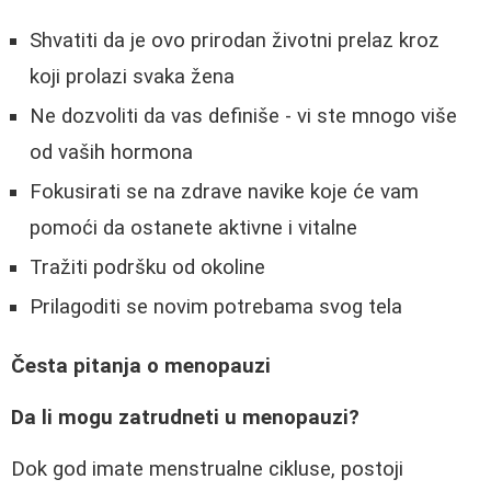
Shvatiti da je ovo prirodan životni prelaz kroz
koji prolazi svaka žena
Ne dozvoliti da vas definiše - vi ste mnogo više
od vaših hormona
Fokusirati se na zdrave navike koje će vam
pomoći da ostanete aktivne i vitalne
Tražiti podršku od okoline
Prilagoditi se novim potrebama svog tela
Česta pitanja o menopauzi
Da li mogu zatrudneti u menopauzi?
Dok god imate menstrualne cikluse, postoji