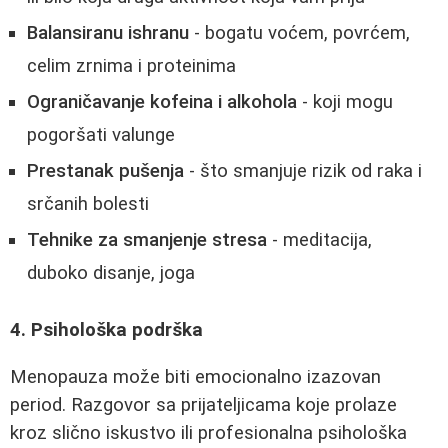
Balansiranu ishranu
- bogatu voćem, povrćem,
celim zrnima i proteinima
Ograničavanje kofeina i alkohola
- koji mogu
pogoršati valunge
Prestanak pušenja
- što smanjuje rizik od raka i
srčanih bolesti
Tehnike za smanjenje stresa
- meditacija,
duboko disanje, joga
4. Psihološka podrška
Menopauza može biti emocionalno izazovan
period. Razgovor sa prijateljicama koje prolaze
kroz slično iskustvo ili profesionalna psihološka