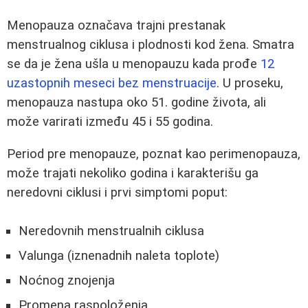
Menopauza označava trajni prestanak
menstrualnog ciklusa i plodnosti kod žena. Smatra
se da je žena ušla u menopauzu kada prođe
12
uzastopnih meseci bez menstruacije
. U proseku,
menopauza nastupa oko 51. godine života, ali
može varirati između 45 i 55 godina.
Period pre menopauze, poznat kao perimenopauza,
može trajati nekoliko godina i karakterišu ga
neredovni ciklusi i prvi simptomi poput:
Neredovnih menstrualnih ciklusa
Valunga (iznenadnih naleta toplote)
Noćnog znojenja
Promena raspoloženja