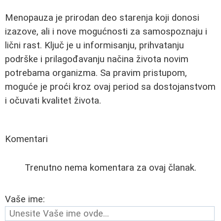
Menopauza je prirodan deo starenja koji donosi
izazove, ali i nove mogućnosti za samospoznaju i
lični rast. Ključ je u informisanju, prihvatanju
podrške i prilagođavanju načina života novim
potrebama organizma. Sa pravim pristupom,
moguće je proći kroz ovaj period sa dostojanstvom
i očuvati kvalitet života.
Komentari
Trenutno nema komentara za ovaj članak.
Vaše ime: