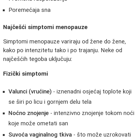
Poremećaja sna
Najčešći simptomi menopauze
Simptomi menopauze variraju od žene do žene,
kako po intenzitetu tako i po trajanju. Neke od
najčešćih tegoba uključuju:
Fizički simptomi
Valunci (vrućine)
- iznenadni osjećaj toplote koji
se širi po licu i gornjem delu tela
Noćno znojenje
- intenzivno znojenje tokom noći
koje može ometati san
Suvoća vaginalnog tkiva
- što može uzrokovati