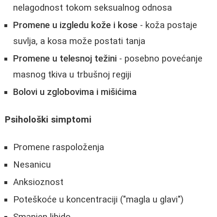
nelagodnost tokom seksualnog odnosa
Promene u izgledu kože i kose
- koža postaje
suvlja, a kosa može postati tanja
Promene u telesnoj težini
- posebno povećanje
masnog tkiva u trbušnoj regiji
Bolovi u zglobovima i mišićima
Psihološki simptomi
Promene raspoloženja
Nesanicu
Anksioznost
Poteškoće u koncentraciji ("magla u glavi")