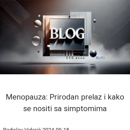
Menopauza: Prirodan prelaz i kako
se nositi sa simptomima
Radislav Vidarić
2024-09-18