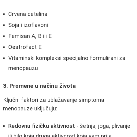
Crvena detelina
Soja i izoflavoni
Femisan A, B ili E
Oestrofact E
Vitaminski kompleksi specijalno formulirani za
menopauzu
3. Promene u načinu života
Ključni faktori za ublažavanje simptoma
menopauze uključuju:
Redovnu fizičku aktivnost
- šetnja, joga, plivanje
ili bilo koja druga aktivnost koja vam prija