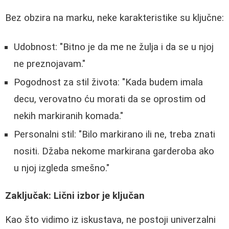
Bez obzira na marku, neke karakteristike su ključne:
Udobnost: "Bitno je da me ne žulja i da se u njoj
ne preznojavam."
Pogodnost za stil života: "Kada budem imala
decu, verovatno ću morati da se oprostim od
nekih markiranih komada."
Personalni stil: "Bilo markirano ili ne, treba znati
nositi. Džaba nekome markirana garderoba ako
u njoj izgleda smešno."
Zaključak: Lični izbor je ključan
Kao što vidimo iz iskustava, ne postoji univerzalni