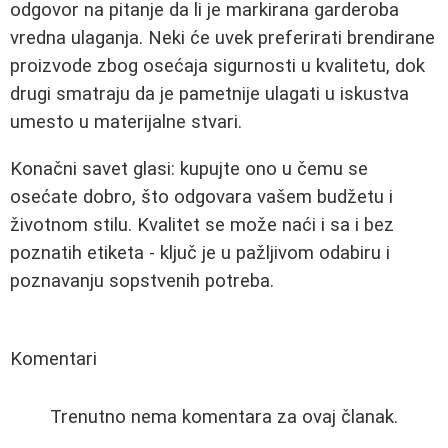
odgovor na pitanje da li je markirana garderoba
vredna ulaganja. Neki će uvek preferirati brendirane
proizvode zbog osećaja sigurnosti u kvalitetu, dok
drugi smatraju da je pametnije ulagati u iskustva
umesto u materijalne stvari.
Konačni savet glasi: kupujte ono u čemu se
osećate dobro, što odgovara vašem budžetu i
životnom stilu. Kvalitet se može naći i sa i bez
poznatih etiketa - ključ je u pažljivom odabiru i
poznavanju sopstvenih potreba.
Komentari
Trenutno nema komentara za ovaj članak.