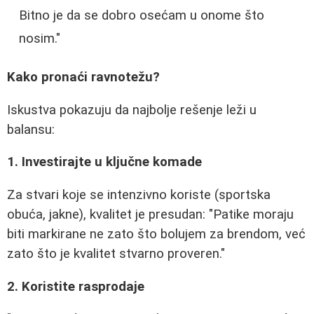
Bitno je da se dobro osećam u onome što
nosim."
Kako pronaći ravnotežu?
Iskustva pokazuju da najbolje rešenje leži u
balansu:
1. Investirajte u ključne komade
Za stvari koje se intenzivno koriste (sportska
obuća, jakne), kvalitet je presudan: "Patike moraju
biti markirane ne zato što bolujem za brendom, već
zato što je kvalitet stvarno proveren."
2. Koristite rasprodaje