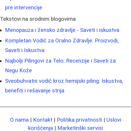
pre intervencije
Tekstovi na srodnim blogovima
Menopauza i žensko zdravlje - Saveti i iskustva
Kompletan Vodič za Oralno Zdravlje: Proizvodi,
Saveti i Iskustva
Najbolji Pilingovi za Telo: Recenzije i Saveti za
Negu Kože
Sveobuhvatni vodič kroz hemijski piling: Iskustva,
benefiti i rešavanje strija
O nama
|
Kontakt
|
Politika privatnosti
|
Uslovi
korišćenja
|
Marketinški servisi