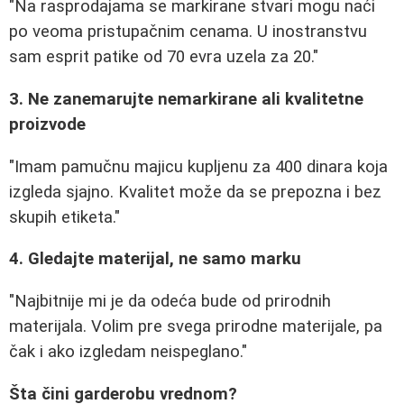
"Na rasprodajama se markirane stvari mogu naći
po veoma pristupačnim cenama. U inostranstvu
sam esprit patike od 70 evra uzela za 20."
3. Ne zanemarujte nemarkirane ali kvalitetne
proizvode
"Imam pamučnu majicu kupljenu za 400 dinara koja
izgleda sjajno. Kvalitet može da se prepozna i bez
skupih etiketa."
4. Gledajte materijal, ne samo marku
"Najbitnije mi je da odeća bude od prirodnih
materijala. Volim pre svega prirodne materijale, pa
čak i ako izgledam neispeglano."
Šta čini garderobu vrednom?