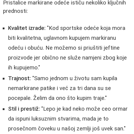
Pristalice markirane odeće ističu nekoliko ključnih
prednosti:
Kvalitet izrade:
"Kod sportske odeće koja mora
biti kvalitetna, uglavnom kupujem markiranu
odeću i obuću. Ne možemo si priuštiti jeftine
proizvode jer obično ne služe namjeni zbog koje
ih kupujemo."
Trajnost:
"Samo jednom u životu sam kupila
nemarkirane patike i već za tri dana su se
pocepale. Želim da ono što kupim traje."
Stil i prestiž:
"Lepo je kad neko može ceo ormar
da ispuni luksuznim stvarima, mada je to
prosečnom čoveku u našoj zemlji još uvek san."