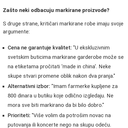
Zašto neki odbacuju markirane proizvode?
S druge strane, kritičari markirane robe imaju svoje
argumente:
Cena ne garantuje kvalitet:
"U ekskluzivnim
svetskim buticima markirane garderobe može se
na etiketama pročitati 'made in china'. Neke
skupe stvari promene oblik nakon dva pranja."
Alternativni izbor:
"Imam farmerke kupljene za
800 dinara u butiku koje odlično izgledaju. Ne
mora sve biti markirano da bi bilo dobro."
Prioriteti:
"Više volim da potrošim novac na
putovanja ili koncerte nego na skupu odeću.