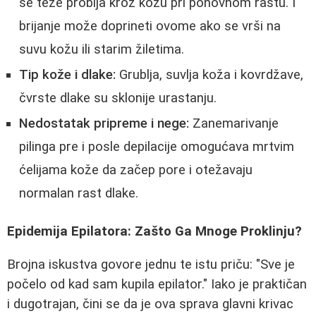
se teže probija kroz kožu pri ponovnom rastu. I
brijanje može doprineti ovome ako se vrši na
suvu kožu ili starim žiletima.
Tip kože i dlake:
Grublja, suvlja koža i kovrdžave,
čvrste dlake su sklonije urastanju.
Nedostatak pripreme i nege:
Zanemarivanje
pilinga pre i posle depilacije omogućava mrtvim
ćelijama kože da začep pore i otežavaju
normalan rast dlake.
Epidemija Epilatora: Zašto Ga Mnoge Proklinju?
Brojna iskustva govore jednu te istu priču: "Sve je
počelo od kad sam kupila epilator." Iako je praktičan
i dugotrajan, čini se da je ova sprava glavni krivac