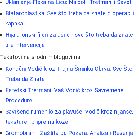
Uklanjanje Fleka na Licu: Najbolji Tretmani i Saveti
Blefaroplastika: Sve što treba da znate o operaciji
kapaka
Hijaluronski fileri za usne - sve što treba da znate
pre intervencije
Tekstovi na srodnim blogovima
Konačni Vodič kroz Trajnu Šminku Obrva: Sve Što
Treba da Znate
Estetski Tretmani: Vaš Vodič kroz Savremene
Procedure
Savršeno rumenilo za plavuše: Vodič kroz nijanse,
teksture i pripremu kože
Gromobrani i Zaštita od Požara: Analiza i Rešenja