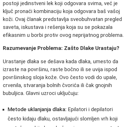
postoji jedinstveni lek koji odgovara svima, već je
ključ pronaći kombinaciju koja odgovara baš vašoj
koži. Ovaj članak predstavlja sveobuhvatan pregled
saveta, iskustava i rešenja koja su se pokazala
efikasnim u borbi protiv ovog neprijatnog problema.
Razumevanje Problema: Zašto Dlake Urastaju?
Urastanje dlaka se dešava kada dlaka, umesto da
izraste na površinu, raste bočno ili se uvija ispod
površinskog sloja kože. Ovo često vodi do upale,
crvenila, stvaranja bolnih čvorića ili čak gnojnih
bubuljica. Glavni uzroci uključuju:
Metode uklanjanja dlaka:
Epilatori i depilatori
često kidaju dlaku, ostavljajući slomljen vrh koji