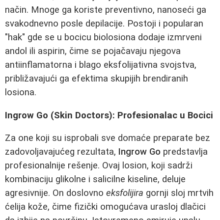
način. Mnoge ga koriste preventivno, nanoseći ga
svakodnevno posle depilacije. Postoji i popularan
"hak" gde se u bocicu biolosiona dodaje izmrveni
andol ili aspirin, čime se pojačavaju njegova
antiinflamatorna i blago eksfolijativna svojstva,
približavajući ga efektima skupijih brendiranih
losiona.
Ingrow Go (Skin Doctors): Profesionalac u Bocici
Za one koji su isprobali sve domaće preparate bez
zadovoljavajućeg rezultata,
Ingrow Go
predstavlja
profesionalnije rešenje. Ovaj losion, koji sadrži
kombinaciju glikolne i salicilne kiseline, deluje
agresivnije. On doslovno
eksfolijira
gornji sloj mrtvih
ćelija kože, čime fizički omogućava urasloj dlačici