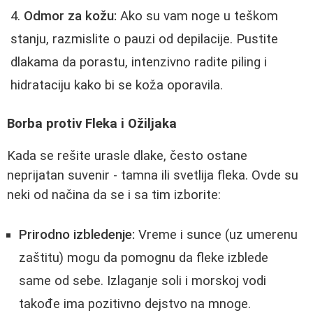
Odmor za kožu:
Ako su vam noge u teškom
stanju, razmislite o pauzi od depilacije. Pustite
dlakama da porastu, intenzivno radite piling i
hidrataciju kako bi se koža oporavila.
Borba protiv Fleka i Ožiljaka
Kada se rešite urasle dlake, često ostane
neprijatan suvenir - tamna ili svetlija fleka. Ovde su
neki od načina da se i sa tim izborite:
Prirodno izbledenje:
Vreme i sunce (uz umerenu
zaštitu) mogu da pomognu da fleke izblede
same od sebe. Izlaganje soli i morskoj vodi
takođe ima pozitivno dejstvo na mnoge.