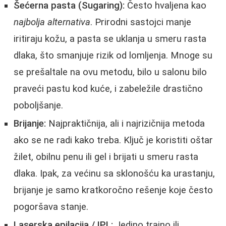
Šećerna pasta (Sugaring):
Često hvaljena kao
najbolja alternativa
. Prirodni sastojci manje
iritiraju kožu, a pasta se uklanja u smeru rasta
dlaka, što smanjuje rizik od lomljenja. Mnoge su
se prešaltale na ovu metodu, bilo u salonu bilo
praveći pastu kod kuće, i zabeležile drastično
poboljšanje.
Brijanje:
Najpraktičnija, ali i najrizičnija metoda
ako se ne radi kako treba. Ključ je koristiti oštar
žilet, obilnu penu ili gel i brijati u smeru rasta
dlaka. Ipak, za većinu sa sklonošću ka urastanju,
brijanje je samo kratkoročno rešenje koje često
pogoršava stanje.
Laserska epilacija / IPL:
Jedino trajno ili