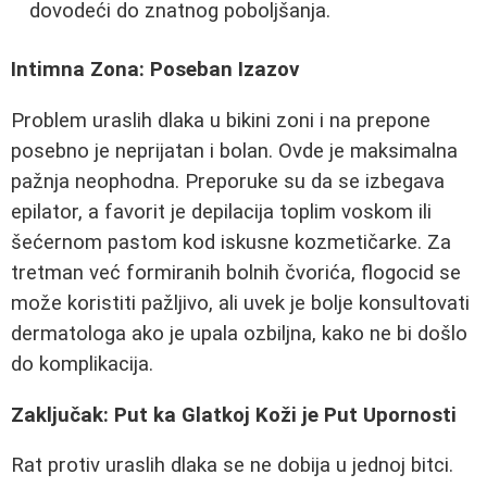
dovodeći do znatnog poboljšanja.
Intimna Zona: Poseban Izazov
Problem uraslih dlaka u bikini zoni i na prepone
posebno je neprijatan i bolan. Ovde je maksimalna
pažnja neophodna. Preporuke su da se izbegava
epilator, a favorit je depilacija toplim voskom ili
šećernom pastom kod iskusne kozmetičarke. Za
tretman već formiranih bolnih čvorića, flogocid se
može koristiti pažljivo, ali uvek je bolje konsultovati
dermatologa ako je upala ozbiljna, kako ne bi došlo
do komplikacija.
Zaključak: Put ka Glatkoj Koži je Put Upornosti
Rat protiv uraslih dlaka se ne dobija u jednoj bitci.