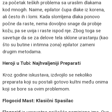
za početak teških problema sa uraslim dlakama
kod mnogih. Naime, epilator čupa dlake iz korena,
ali često ih i lomi. Kada slomljena dlaka ponovo
počne da raste, nema dovoljno snage da probije
kožu, pa se uvija i raste ispod nje. Zbog toga se
savetuje da se za delove tela sklone urastanju (kao
što su butine i intimna zona) epilator zameni
drugim metodama.
Heroji u Tubi: Najhvaljeniji Preparati
Kroz godine iskustava, izdvojilo se nekoliko
preparata koji su postali gotovo kultni među onima
koji se bore sa ovim problemom.
Flogocid Mast: Klasični Spasilac