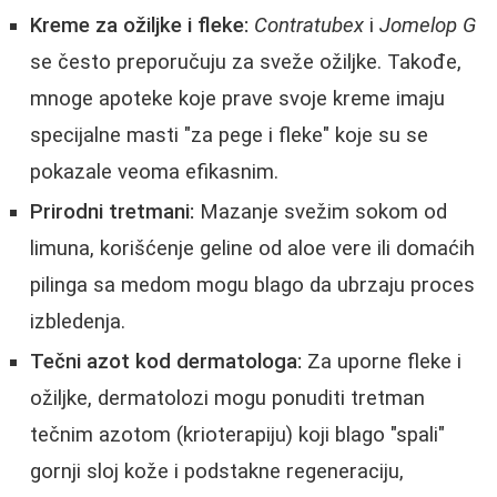
Kreme za ožiljke i fleke:
Contratubex
i
Jomelop G
se često preporučuju za sveže ožiljke. Takođe,
mnoge apoteke koje prave svoje kreme imaju
specijalne masti "za pege i fleke" koje su se
pokazale veoma efikasnim.
Prirodni tretmani:
Mazanje svežim sokom od
limuna, korišćenje geline od aloe vere ili domaćih
pilinga sa medom mogu blago da ubrzaju proces
izbledenja.
Tečni azot kod dermatologa:
Za uporne fleke i
ožiljke, dermatolozi mogu ponuditi tretman
tečnim azotom (krioterapiju) koji blago "spali"
gornji sloj kože i podstakne regeneraciju,