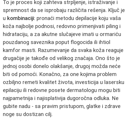
To je proces koji zahteva strpljenje, istraživanje i
spremnost da se isprobaju različita rešenja. Ključ je
u
kombinaciji
: pronaći metodu depilacije koju vaša
koža najbolje podnosi, redovno primenjivati piling i
hidrataciju, a za akutne slučajeve imati u ormariću
pouzdanog saveznika poput flogocida ili ihtiol
kamfor masti. Razumevanje da svaka koža reaguje
drugačije je takođe od velikog značaja. Ono što je
jednoj osobi donelo olakšanje, drugoj možda neće
biti od pomoći. Konačno, za one kojima problem
ozbiljno remeti kvalitet života, investicija u lasersku
epilaciju ili redovne posete dermatologu mogu biti
najpametnija i najisplativija dugoročna odluka. Ne
gubite nadu - sa pravim pristupom, glatke i zdrave
noge su dostizan cilj.