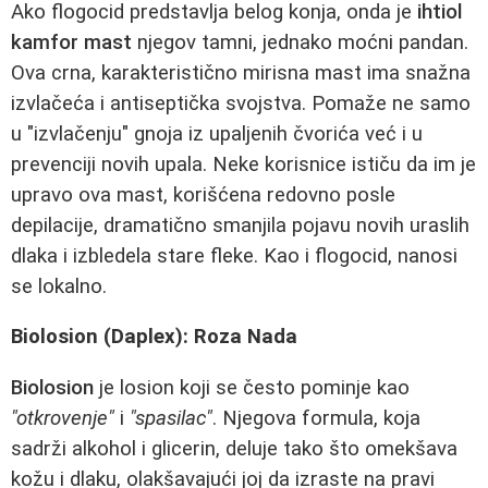
Ako flogocid predstavlja belog konja, onda je
ihtiol
kamfor mast
njegov tamni, jednako moćni pandan.
Ova crna, karakteristično mirisna mast ima snažna
izvlačeća i antiseptička svojstva. Pomaže ne samo
u "izvlačenju" gnoja iz upaljenih čvorića već i u
prevenciji novih upala. Neke korisnice ističu da im je
upravo ova mast, korišćena redovno posle
depilacije, dramatično smanjila pojavu novih uraslih
dlaka i izbledela stare fleke. Kao i flogocid, nanosi
se lokalno.
Biolosion (Daplex): Roza Nada
Biolosion
je losion koji se često pominje kao
"otkrovenje"
i
"spasilac"
. Njegova formula, koja
sadrži alkohol i glicerin, deluje tako što omekšava
kožu i dlaku, olakšavajući joj da izraste na pravi