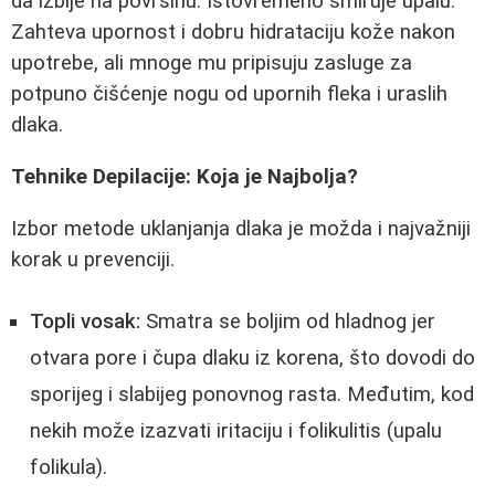
da izbije na površinu. Istovremeno smiruje upalu.
Zahteva upornost i dobru hidrataciju kože nakon
upotrebe, ali mnoge mu pripisuju zasluge za
potpuno čišćenje nogu od upornih fleka i uraslih
dlaka.
Tehnike Depilacije: Koja je Najbolja?
Izbor metode uklanjanja dlaka je možda i najvažniji
korak u prevenciji.
Topli vosak:
Smatra se boljim od hladnog jer
otvara pore i čupa dlaku iz korena, što dovodi do
sporijeg i slabijeg ponovnog rasta. Međutim, kod
nekih može izazvati iritaciju i folikulitis (upalu
folikula).