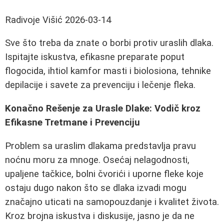
Radivoje Višić
2026-03-14
Sve što treba da znate o borbi protiv uraslih dlaka.
Ispitajte iskustva, efikasne preparate poput
flogocida, ihtiol kamfor masti i biolosiona, tehnike
depilacije i savete za prevenciju i lečenje fleka.
Konačno Rešenje za Urasle Dlake: Vodič kroz
Efikasne Tretmane i Prevenciju
Problem sa uraslim dlakama predstavlja pravu
noćnu moru za mnoge. Osećaj nelagodnosti,
upaljene tačkice, bolni čvorići i uporne fleke koje
ostaju dugo nakon što se dlaka izvadi mogu
značajno uticati na samopouzdanje i kvalitet života.
Kroz brojna iskustva i diskusije, jasno je da ne