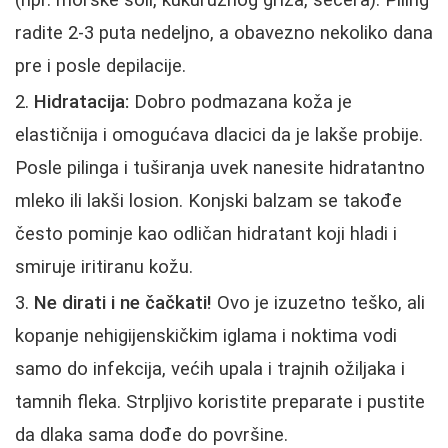
(npr. morske soli, kukuruznog griza, šećera). Piling
radite 2-3 puta nedeljno, a obavezno nekoliko dana
pre i posle depilacije.
Hidratacija:
Dobro podmazana koža je
elastičnija i omogućava dlacici da je lakše probije.
Posle pilinga i tuširanja uvek nanesite hidratantno
mleko ili lakši losion. Konjski balzam se takođe
često pominje kao odličan hidratant koji hladi i
smiruje iritiranu kožu.
Ne dirati i ne čačkati!
Ovo je izuzetno teško, ali
kopanje nehigijenskičkim iglama i noktima vodi
samo do infekcija, većih upala i trajnih ožiljaka i
tamnih fleka. Strpljivo koristite preparate i pustite
da dlaka sama dođe do površine.