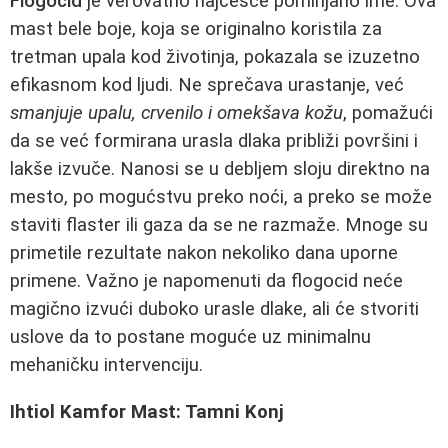
Flogocid
je verovatno najčešće pominjano ime. Ova
mast bele boje, koja se originalno koristila za
tretman upala kod životinja, pokazala se izuzetno
efikasnom kod ljudi. Ne sprečava urastanje, već
smanjuje upalu, crvenilo i omekšava kožu
, pomažući
da se već formirana urasla dlaka približi površini i
lakše izvuče. Nanosi se u debljem sloju direktno na
mesto, po mogućstvu preko noći, a preko se može
staviti flaster ili gaza da se ne razmaže. Mnoge su
primetile rezultate nakon nekoliko dana uporne
primene. Važno je napomenuti da flogocid neće
magično izvući duboko urasle dlake, ali će stvoriti
uslove da to postane moguće uz minimalnu
mehaničku intervenciju.
Ihtiol Kamfor Mast: Tamni Konj