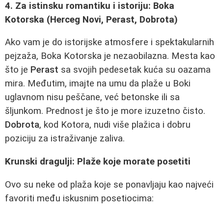
4. Za istinsku romantiku i istoriju: Boka
Kotorska (Herceg Novi, Perast, Dobrota)
Ako vam je do istorijske atmosfere i spektakularnih
pejzaža, Boka Kotorska je nezaobilazna. Mesta kao
što je
Perast
sa svojih pedesetak kuća su oazama
mira. Međutim, imajte na umu da plaže u Boki
uglavnom nisu peščane, već betonske ili sa
šljunkom. Prednost je što je more izuzetno čisto.
Dobrota
, kod Kotora, nudi više plažica i dobru
poziciju za istraživanje zaliva.
Krunski dragulji: Plaže koje morate posetiti
Ovo su neke od plaža koje se ponavljaju kao najveći
favoriti među iskusnim posetiocima: