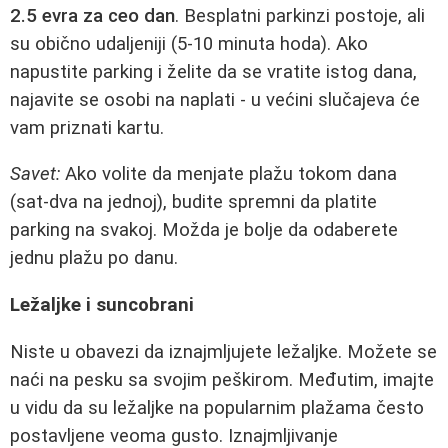
2.5 evra za ceo dan
. Besplatni parkinzi postoje, ali
su obično udaljeniji (5-10 minuta hoda). Ako
napustite parking i želite da se vratite istog dana,
najavite se osobi na naplati - u većini slučajeva će
vam priznati kartu.
Savet:
Ako volite da menjate plažu tokom dana
(sat-dva na jednoj), budite spremni da platite
parking na svakoj. Možda je bolje da odaberete
jednu plažu po danu.
Ležaljke i suncobrani
Niste u obavezi da iznajmljujete ležaljke. Možete se
naći na pesku sa svojim peškirom. Međutim, imajte
u vidu da su ležaljke na popularnim plažama često
postavljene veoma gusto. Iznajmljivanje