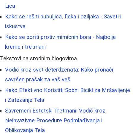
Lica
Kako se rešiti bubuljica, fleka i oziljaka - Saveti i
iskustva
Kako se boriti protiv mimicnih bora - Najbolje
kreme i tretmani
Tekstovi na srodnim blogovima
Vodič kroz svet deterdženata: Kako pronaći
savršen prašak za vaš veš
Kako Efektivno Koristiti Sobni Bicikl za Mršavljenje
i Zatezanje Tela
Savremeni Estetski Tretmani: Vodič kroz
Neinvazivne Procedure Podmlađivanja i
Oblikovanja Tela