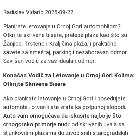
Radislav Vidarić
2025-09-22
Planirate letovanje u Crnoj Gori automobilom?
Otkrijte skrivene bisere, prelepe plaže kao što su
Žanjice, Trsteno i Kraljičina plaža, i praktične
savete za smeštaj, parking i nezaboravan odmor.
Savršen vodič za vaš idealan odmor.
Konačan Vodič za Letovanje u Crnoj Gori Kolima:
Otkrijte Skrivene Bisere
Ako planirate letovanje u Crnoj Gori i posedujete
automobil, otvorili ste vrata ka potpunoj slobodi.
Auto vam omogućava da iskusite najbolje što
crnogorsko primorje nudi
: od skrivenih uvala sa
šljunkovitim plažama do živopisnih starogradskih