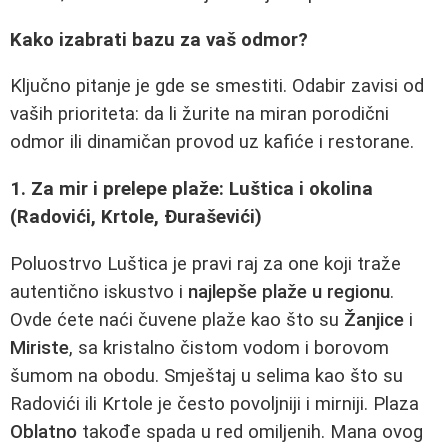
Kako izabrati bazu za vaš odmor?
Ključno pitanje je gde se smestiti. Odabir zavisi od
vaših prioriteta: da li žurite na miran porodični
odmor ili dinamičan provod uz kafiće i restorane.
1. Za mir i prelepe plaže: Luštica i okolina
(Radovići, Krtole, Đuraševići)
Poluostrvo Luštica je pravi raj za one koji traže
autentično iskustvo i
najlepše plaže u regionu
.
Ovde ćete naći čuvene plaže kao što su
Žanjice
i
Miriste
, sa kristalno čistom vodom i borovom
šumom na obodu. Smještaj u selima kao što su
Radovići ili Krtole je često povoljniji i mirniji. Plaza
Oblatno
takođe spada u red omiljenih. Mana ovog