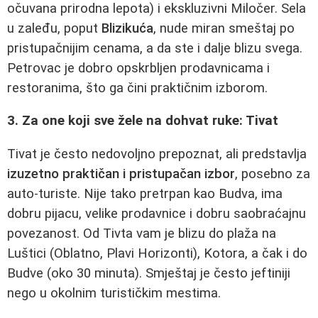
očuvana prirodna lepota) i ekskluzivni Miločer. Sela
u zaleđu, poput
Blizikuća
, nude miran smeštaj po
pristupačnijim cenama, a da ste i dalje blizu svega.
Petrovac je dobro opskrbljen prodavnicama i
restoranima, što ga čini praktičnim izborom.
3. Za one koji sve žele na dohvat ruke: Tivat
Tivat je često nedovoljno prepoznat, ali predstavlja
izuzetno praktičan i pristupačan izbor
, posebno za
auto-turiste. Nije tako pretrpan kao Budva, ima
dobru pijacu, velike prodavnice i dobru saobraćajnu
povezanost. Od Tivta vam je blizu do plaža na
Luštici (Oblatno, Plavi Horizonti), Kotora, a čak i do
Budve (oko 30 minuta). Smještaj je često jeftiniji
nego u okolnim turističkim mestima.