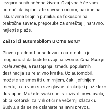
jezgara punih noćnog života. Ovaj vodić će vam
pomoći da isplanirate savršen odmor, baziran na
iskustvima brojnih putnika, sa fokusom na
praktične savete, preporuke za smeštaj i, naravno,
najlepše plaže.
Zašto ići automobilom u Crnu Goru?
Glavna prednost posedovanja automobila je
mogućnost da budete svoji na svome.
Crna Gora je
mala zemlja
, a rastojanja između popularnih
destinacija su relativno kratka. Uz automobil,
možete se smestiti u mirnijem, čak i jeftinijem
mestu, a da vam su sve glavne atrakcije i plaže lako
dostupne. Možete svaki dan istraživati novu uvalu,
obići Kotorski zaliv ili otići na večernji izlazak u
Budvu, a da se ne oslanjate na javni prevoz.