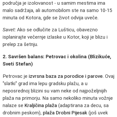
područja je izolovanost - u samim mestima ima
malo sadržaja, ali automobilom ste na samo 10-15
minuta od Kotora, gde se život odvija uveče.
Savet:
Ako se odlučite za Lušticu, obavezno
isplanirajte večernje izlaske u Kotor, koji je blizu i
prelep za šetnju.
2. Savršen balans: Petrovac i okolina (Blizikuće,
Sveti Stefan)
Petrovac je
izvrsna baza za porodice i parove
. Ovaj
"slatki" grad ima lepu gradsku plažu, a u
neposrednoj blizini su vam neke od najpoželjnijih
plaža na primorju. Na samo nekoliko minuta vožnje
nalaze se
Kraljičina plaža
(adaptirana za decu, sa
drobnim peskom),
plaža Drobni Pijesak
(još uvek