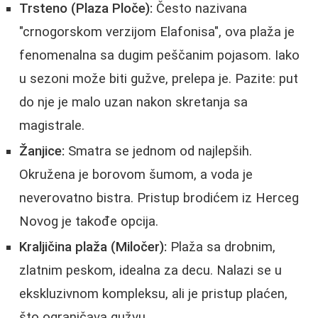
Trsteno (Plaza Ploče):
Često nazivana
"crnogorskom verzijom Elafonisa", ova plaža je
fenomenalna sa dugim peščanim pojasom. Iako
u sezoni može biti gužve, prelepa je. Pazite: put
do nje je malo uzan nakon skretanja sa
magistrale.
Žanjice:
Smatra se jednom od najlepših.
Okružena je borovom šumom, a voda je
neverovatno bistra. Pristup brodićem iz Herceg
Novog je takođe opcija.
Kraljičina plaža (Miločer):
Plaža sa drobnim,
zlatnim peskom, idealna za decu. Nalazi se u
ekskluzivnom kompleksu, ali je pristup plaćen,
što ograničava gužvu.