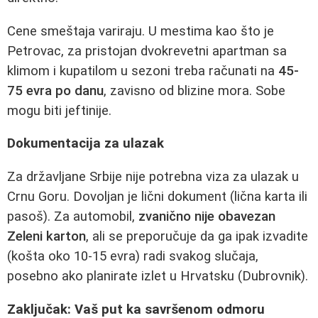
Cene smeštaja variraju. U mestima kao što je
Petrovac, za pristojan dvokrevetni apartman sa
klimom i kupatilom u sezoni treba računati na
45-
75 evra po danu
, zavisno od blizine mora. Sobe
mogu biti jeftinije.
Dokumentacija za ulazak
Za državljane Srbije nije potrebna viza za ulazak u
Crnu Goru. Dovoljan je lični dokument (lična karta ili
pasoš). Za automobil,
zvanično nije obavezan
Zeleni karton
, ali se preporučuje da ga ipak izvadite
(košta oko 10-15 evra) radi svakog slučaja,
posebno ako planirate izlet u Hrvatsku (Dubrovnik).
Zaključak: Vaš put ka savršenom odmoru