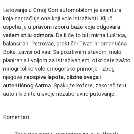
Letovanje u Crnoj Gori automobilom je avantura
koja nagrađuje one koji vole istraživati. Ključ
uspeha je u
pravom izboru baze koja odgovara
vašem stilu odmora
. Da li će to biti mirna Luštica,
balansirani Petrovac, praktični Tivat ili romantična
Boka, zavisi od vas. Sa pozitivnim stavom, malo
planiranja i voljom za istraživanjem, otkrićete zašto
mnogi toliko vole crnogorsko primorje - zbog
njegove
neospive lepote, blizine svega i
autentičnog šarma
. Spakujte kofere, zakoračite u
auto i krenite u svoje nezaboravno putovanje.
Komentari