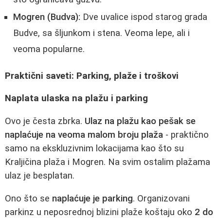
Mogren (Budva):
Dve uvalice ispod starog grada
Budve, sa šljunkom i stena. Veoma lepe, ali i
veoma popularne.
Praktični saveti: Parking, plaže i troškovi
Naplata ulaska na plažu i parking
Ovo je česta zbrka.
Ulaz na plažu kao pešak se
naplaćuje na veoma malom broju plaža
- praktično
samo na ekskluzivnim lokacijama kao što su
Kraljičina plaža i Mogren. Na svim ostalim plažama
ulaz je besplatan.
Ono što se
naplaćuje je parking
. Organizovani
parkinz u neposrednoj blizini plaže koštaju oko
2 do