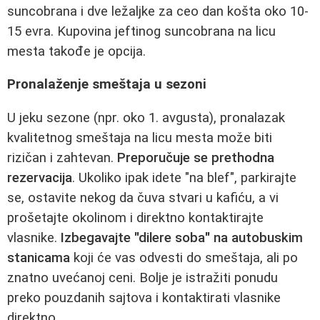
suncobrana i dve ležaljke za ceo dan košta oko 10-
15 evra. Kupovina jeftinog suncobrana na licu
mesta takođe je opcija.
Pronalaženje smeštaja u sezoni
U jeku sezone (npr. oko 1. avgusta), pronalazak
kvalitetnog smeštaja na licu mesta može biti
rizičan i zahtevan.
Preporučuje se prethodna
rezervacija
. Ukoliko ipak idete "na blef", parkirajte
se, ostavite nekog da čuva stvari u kafiću, a vi
prošetajte okolinom i direktno kontaktirajte
vlasnike.
Izbegavajte "dilere soba" na autobuskim
stanicama
koji će vas odvesti do smeštaja, ali po
znatno uvećanoj ceni. Bolje je istražiti ponudu
preko pouzdanih sajtova i kontaktirati vlasnike
direktno.