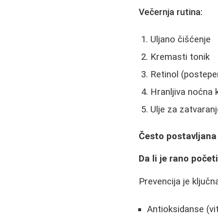
Večernja rutina:
Uljano čišćenje
Kremasti tonik
Retinol (postep
Hranljiva noćna
Ulje za zatvaranj
Često postavljana
Da li je rano poče
Prevencija je ključ
Antioksidanse (vi