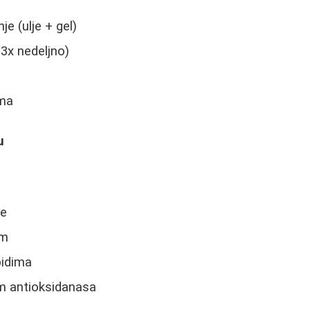
e (ulje + gel)
3x nedeljno)
ema
u
je
um
pidima
m antioksidanasa