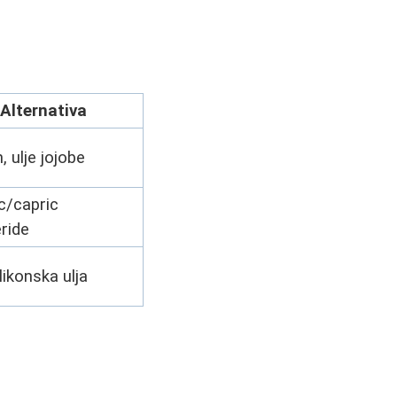
Alternativa
, ulje jojobe
c/capric
eride
likonska ulja