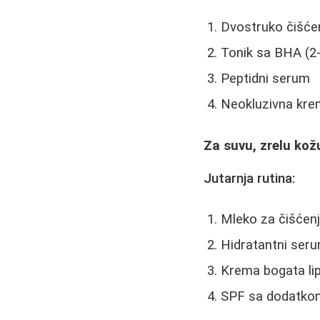
Dvostruko čišćenj
Tonik sa BHA (2-
Peptidni serum
Neokluzivna kr
Za suvu, zrelu kož
Jutarnja rutina:
Mleko za čišćen
Hidratantni ser
Krema bogata li
SPF sa dodatko