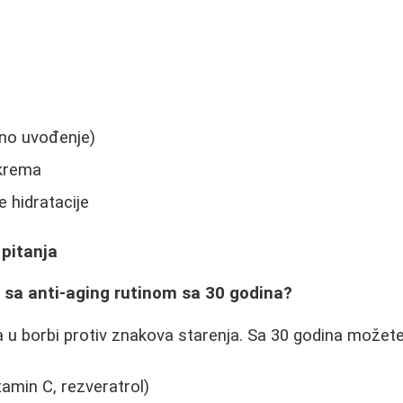
eno uvođenje)
 krema
e hidratacije
 pitanja
ti sa anti-aging rutinom sa 30 godina?
na u borbi protiv znakova starenja. Sa 30 godina možete
tamin C, rezveratrol)