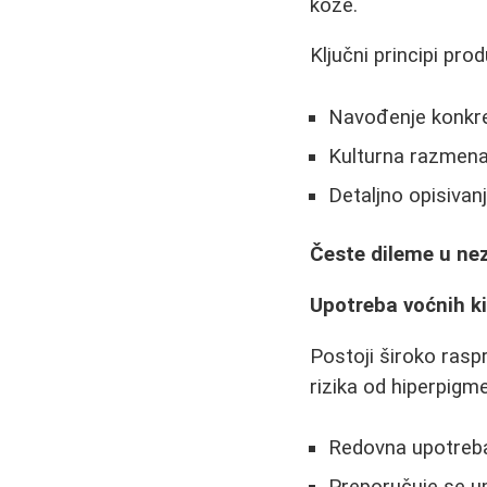
kože.
Ključni principi pro
Navođenje konkre
Kulturna razmena 
Detaljno opisivanj
Česte dileme u nez
Upotreba voćnih ki
Postoji široko rasp
rizika od hiperpigme
Redovna upotreba