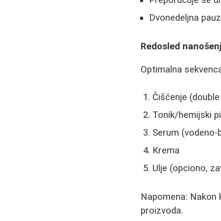
Preporučuje se u
Dvonedeljna pauza
Redosled nanošenj
Optimalna sekvenca
Čišćenje (doubl
Tonik/hemijski pi
Serum (vodeno-ba
Krema
Ulje (opciono, za
Napomena: Nakon ki
proizvoda.