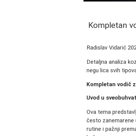
Kompletan vod
Radislav Vidarić
20
Detaljna analiza ko
negu lica svih tipov
Kompletan vodič za
Uvod u sveobuhvat
Ova tema predstavl
često zanemarene u
rutine i pažnji pr