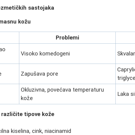
ozmetičkih sastojaka
 masnu kožu
Problemi
kao
Visoko komedogeni
Skvalan
Capryli
e
Zapušava pore
triglyc
Okluzivna, povećava temperaturu
Laka si
kože
 različite tipove kože
ilna kiselina, cink, niacinamid