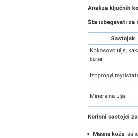
Analiza ključnih k
Šta izbegavati za
Sastojak
Kokosovo ulje, ka
buter
Izopropyl myristat
Mineralna ulja
Korisni sastojci za
Masna koža:
salic