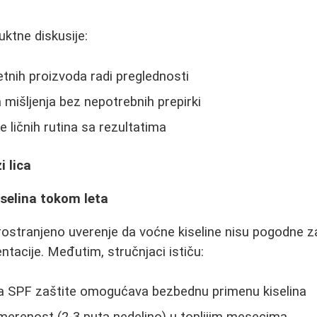
duktne diskusije:
tnih proizvoda radi preglednosti
mišljenja bez nepotrebnih prepirki
e ličnih rutina sa rezultatima
i lica
selina tokom leta
rostranjeno uverenje da voćne kiseline nisu pogodne za
ntacije. Međutim, stručnjaci ističu:
 SPF zaštite omogućava bezbednu primenu kiselina