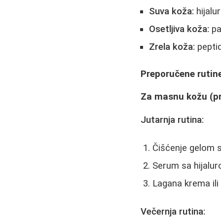
Suva koža:
hijalur
Osetljiva koža:
pa
Zrela koža:
peptid
Preporučene rutin
Za masnu kožu (pr
Jutarnja rutina:
Čišćenje gelom 
Serum sa hijalur
Lagana krema il
Večernja rutina: