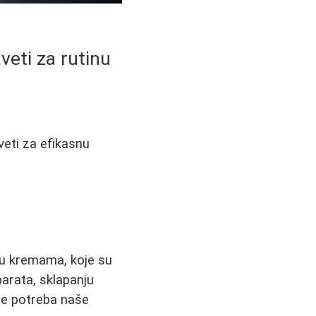
veti za rutinu
veti za efikasnu
 u kremama, koje su
arata, sklapanju
je potreba naše