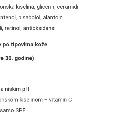
onska kiselina, glicerin, ceramidi
ntenol, bisabolol, alantoin
i, retinol, antioksidansi
e po tipovima kože
e 30. godine)
sa niskim pH
onskom kiselinom + vitamin C
i samo SPF