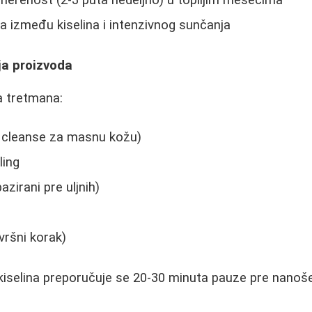
merenost (2-3 puta nedeljno) u toplijim mesecima
 između kiselina i intenzivnog sunčanja
a proizvoda
 tretmana:
e cleanse za masnu kožu)
ling
zirani pre uljnih)
vršni korak)
selina preporučuje se 20-30 minuta pauze pre nanoše