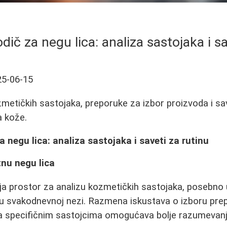
ič za negu lica: analiza sastojaka i sa
25-06-15
zmetičkih sastojaka, preporuke za izbor proizvoda i sa
a kože.
 negu lica: analiza sastojaka i saveti za rutinu
nu negu lica
ja prostor za analizu kozmetičkih sastojaka, posebno
 svakodnevnoj nezi. Razmena iskustava o izboru prep
ema specifičnim sastojcima omogućava bolje razumevan