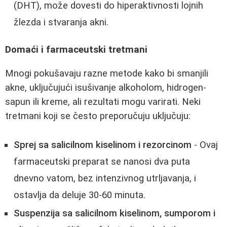
(DHT), može dovesti do hiperaktivnosti lojnih
žlezda i stvaranja akni.
Domaći i farmaceutski tretmani
Mnogi pokušavaju razne metode kako bi smanjili
akne, uključujući isušivanje alkoholom, hidrogen-
sapun ili kreme, ali rezultati mogu varirati. Neki
tretmani koji se često preporučuju uključuju:
Sprej sa salicilnom kiselinom i rezorcinom
- Ovaj
farmaceutski preparat se nanosi dva puta
dnevno vatom, bez intenzivnog utrljavanja, i
ostavlja da deluje 30-60 minuta.
Suspenzija sa salicilnom kiselinom, sumporom i