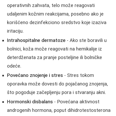
operativnih zahvata, telo može reagovati
udaljenim kožnim reakcijama, posebno ako je
korišćeno dezinfekciono sredstvo koje izaziva
iritaciju.
Intrahospitalne dermatoze
- Ako ste boravili u
bolnici, koža može reagovati na hemikalije iz
deterdženata za pranje posteljine ili bolničke
odeće.
Povećano znojenje i stres
- Stres tokom
oporavka može dovesti do pojačanog znojenja,
što pogoduje začepljenju pora i stvaranju akni.
Hormonski disbalans
- Povećana aktivnost
androgenih hormona, poput dihidrotestosterona