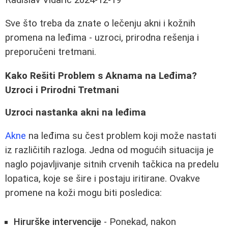
Sve što treba da znate o lečenju akni i kožnih
promena na leđima - uzroci, prirodna rešenja i
preporučeni tretmani.
Kako Rešiti Problem s Aknama na Leđima?
Uzroci i Prirodni Tretmani
Uzroci nastanka akni na leđima
Akne
na leđima su čest problem koji može nastati
iz različitih razloga. Jedna od mogućih situacija je
naglo pojavljivanje sitnih crvenih tačkica na predelu
lopatica, koje se šire i postaju iritirane. Ovakve
promene na koži mogu biti posledica:
Hirurške intervencije
- Ponekad, nakon