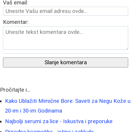
Vaš email:
Komentar:
Slanje komentara
Pročitajte i...
Kako Ublažiti Mimične Bore: Saveti za Negu Kože u
20-im i 30-im Godinama
Najbolji serumi za lice - Iskustva i preporuke
Prirodna kozmetika - istine i zablude