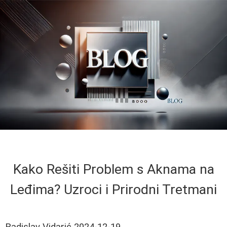
Kako Rešiti Problem s Aknama na
Leđima? Uzroci i Prirodni Tretmani
Radislav Vidarić
2024-12-19