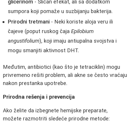
glicerinom
- Sličan efekat, ali sa dodatkom
sumpora koji pomaže u suzbijanju bakterija.
Prirodni tretmani
- Neki koriste aloja veru ili
čajeve (poput ruskog čaja
Epilobium
angustifolium
), koji imaju antiupalna svojstva i
mogu smanjiti aktivnost DHT.
Međutim, antibiotici (kao što je tetraciklin) mogu
privremeno rešiti problem, ali akne se često vraćaju
nakon prestanka upotrebe.
Prirodna rešenja i prevencija
Ako želite da izbegnete hemijske preparate,
možete razmotriti sledeće prirodne metode: