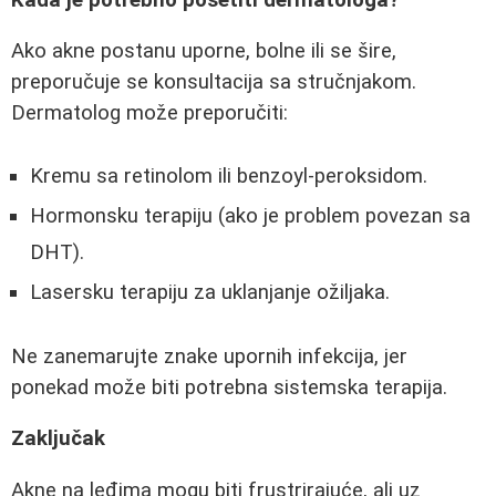
Ako akne postanu uporne, bolne ili se šire,
preporučuje se konsultacija sa stručnjakom.
Dermatolog može preporučiti:
Kremu sa retinolom ili benzoyl-peroksidom.
Hormonsku terapiju (ako je problem povezan sa
DHT).
Lasersku terapiju za uklanjanje ožiljaka.
Ne zanemarujte znake upornih infekcija, jer
ponekad može biti potrebna sistemska terapija.
Zaključak
Akne na leđima mogu biti frustrirajuće, ali uz