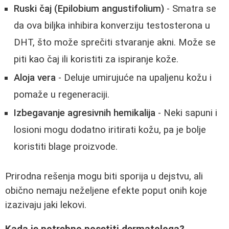
Ruski čaj (Epilobium angustifolium)
- Smatra se
da ova biljka inhibira konverziju testosterona u
DHT, što može sprečiti stvaranje akni. Može se
piti kao čaj ili koristiti za ispiranje kože.
Aloja vera
- Deluje umirujuće na upaljenu kožu i
pomaže u regeneraciji.
Izbegavanje agresivnih hemikalija
- Neki sapuni i
losioni mogu dodatno iritirati kožu, pa je bolje
koristiti blage proizvode.
Prirodna rešenja mogu biti sporija u dejstvu, ali
obično nemaju neželjene efekte poput onih koje
izazivaju jaki lekovi.
Kada je potrebno posetiti dermatologa?