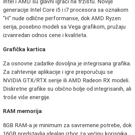
Intel i AMD su glavni igrači na tržištu. Novije
generacije Intel Core i5 i i7 procesora sa oznakom
"H" nude odlične performanse, dok AMD Ryzen
serija, posebno modeli sa Vega grafikom, pružaju
izvanredan odnos cene i kvaliteta.
Grafička kartica
Za osnovne zadatke dovoljna je integrisana grafika.
Za zahtevnije aplikacije i igre preporučuju se
NVIDIA GTX/RTX serije ili AMD Radeon RX modeli.
Diskretne grafike su obično bolje od integrisanih, ali
troše više energije.
RAM memorija
8GB RAM-a je minimum za savremene potrebe, dok
16GB predstavlja idealan izbor za većinu korisnika.