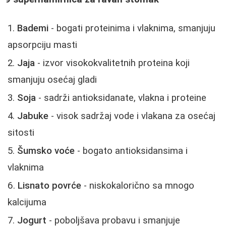
Bademi
- bogati proteinima i vlaknima, smanjuju
apsorpciju masti
Jaja
- izvor visokokvalitetnih proteina koji
smanjuju osećaj gladi
Soja
- sadrži antioksidanate, vlakna i proteine
Jabuke
- visok sadržaj vode i vlakana za osećaj
sitosti
Šumsko voće
- bogato antioksidansima i
vlaknima
Lisnato povrće
- niskokalorično sa mnogo
kalcijuma
Jogurt
- poboljšava probavu i smanjuje