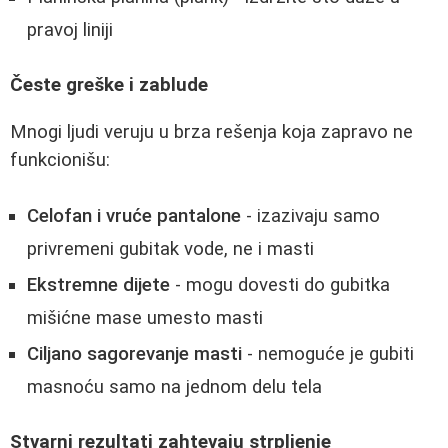
pravoj liniji
Česte greške i zablude
Mnogi ljudi veruju u brza rešenja koja zapravo ne
funkcionišu:
Celofan i vruće pantalone
- izazivaju samo
privremeni gubitak vode, ne i masti
Ekstremne dijete
- mogu dovesti do gubitka
mišićne mase umesto masti
Ciljano sagorevanje masti
- nemoguće je gubiti
masnoću samo na jednom delu tela
Stvarni rezultati zahtevaju strpljenje