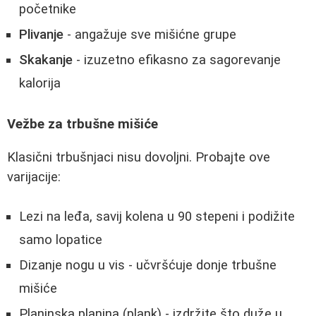
početnike
Plivanje
- angažuje sve mišićne grupe
Skakanje
- izuzetno efikasno za sagorevanje
kalorija
Vežbe za trbušne mišiće
Klasični trbušnjaci nisu dovoljni. Probajte ove
varijacije:
Lezi na leđa, savij kolena u 90 stepeni i podižite
samo lopatice
Dizanje nogu u vis - učvršćuje donje trbušne
mišiće
Planinska planina (plank) - izdržite što duže u