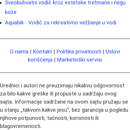
Sveobuhvatni vodič kroz estetske tretmane i negu
kože
Aquabik - Vodič za rekreativno vežbanje u vodi
O nama
|
Kontakt
|
Politika privatnosti
|
Uslovi
korišćenja
|
Marketinški servisi
Urednici i autori ne preuzimaju nikakvu odgovornost
za bilo kakve greške ili propuste u sadržaju ovog
sajta. Informacije sadržane na ovom sajtu pružaju se
u stanju „takvom kakve jesu“, bez garancija u pogledu
njihove potpunosti, tačnosti, korisnosti ili
blagovremenosti.