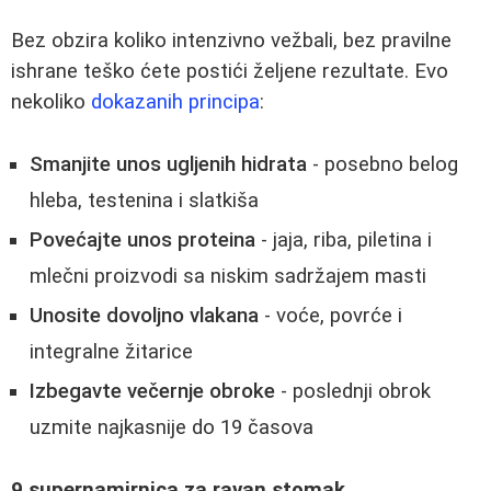
Bez obzira koliko intenzivno vežbali, bez pravilne
ishrane teško ćete postići željene rezultate. Evo
nekoliko
dokazanih principa
:
Smanjite unos ugljenih hidrata
- posebno belog
hleba, testenina i slatkiša
Povećajte unos proteina
- jaja, riba, piletina i
mlečni proizvodi sa niskim sadržajem masti
Unosite dovoljno vlakana
- voće, povrće i
integralne žitarice
Izbegavte večernje obroke
- poslednji obrok
uzmite najkasnije do 19 časova
9 supernamirnica za ravan stomak