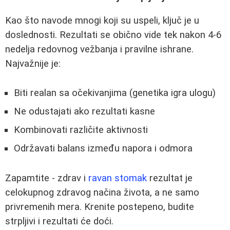
Kao što navode mnogi koji su uspeli, ključ je u
doslednosti. Rezultati se obično vide tek nakon 4-6
nedelja redovnog vežbanja i pravilne ishrane.
Najvažnije je:
Biti realan sa očekivanjima (genetika igra ulogu)
Ne odustajati ako rezultati kasne
Kombinovati različite aktivnosti
Održavati balans između napora i odmora
Zapamtite - zdrav i
ravan stomak
rezultat je
celokupnog zdravog načina života, a ne samo
privremenih mera. Krenite postepeno, budite
strpljivi i rezultati će doći.