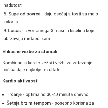
nadutost
Supe od povrća
- daju osećaj sitosti sa malo
kalorija
Losos
- izvor omega-3 masnih kiselina koje
ubrzavaju metabolizam
Efikasne vežbe za stomak
Kombinacija kardio vežbi i vežbi za zatezanje
mišića daje najbolje rezultate:
Kardio aktivnosti
Trčanje
- optimalno 30-40 minuta dnevno
Šetnja brzim tempom
- posebno korisna za