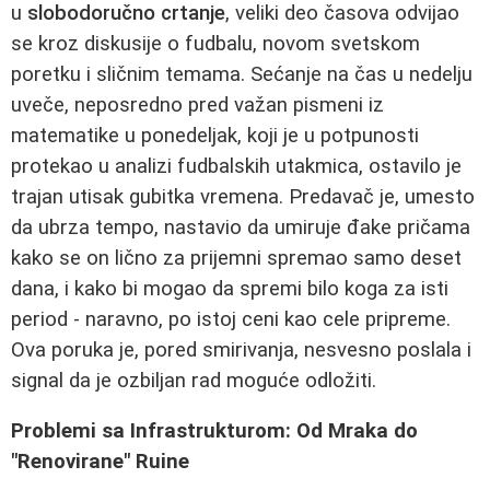
u
slobodoručno crtanje
, veliki deo časova odvijao
se kroz diskusije o fudbalu, novom svetskom
poretku i sličnim temama. Sećanje na čas u nedelju
uveče, neposredno pred važan pismeni iz
matematike u ponedeljak, koji je u potpunosti
protekao u analizi fudbalskih utakmica, ostavilo je
trajan utisak gubitka vremena. Predavač je, umesto
da ubrza tempo, nastavio da umiruje đake pričama
kako se on lično za prijemni spremao samo deset
dana, i kako bi mogao da spremi bilo koga za isti
period - naravno, po istoj ceni kao cele pripreme.
Ova poruka je, pored smirivanja, nesvesno poslala i
signal da je ozbiljan rad moguće odložiti.
Problemi sa Infrastrukturom: Od Mraka do
"Renovirane" Ruine