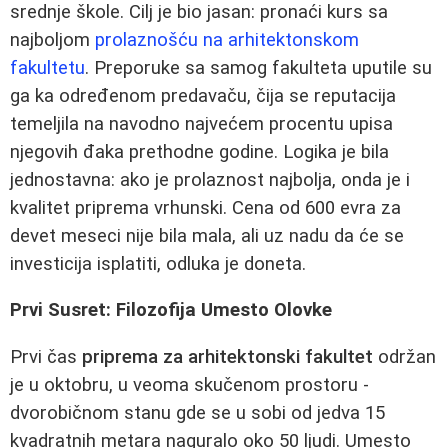
srednje škole. Cilj je bio jasan: pronaći kurs sa
najboljom
prolaznošću na arhitektonskom
fakultetu
. Preporuke sa samog fakulteta uputile su
ga ka određenom predavaču, čija se reputacija
temeljila na navodno najvećem procentu upisa
njegovih đaka prethodne godine. Logika je bila
jednostavna: ako je prolaznost najbolja, onda je i
kvalitet priprema vrhunski. Cena od 600 evra za
devet meseci nije bila mala, ali uz nadu da će se
investicija isplatiti, odluka je doneta.
Prvi Susret: Filozofija Umesto Olovke
Prvi čas
priprema za arhitektonski fakultet
održan
je u oktobru, u veoma skučenom prostoru -
dvorobičnom stanu gde se u sobi od jedva 15
kvadratnih metara naguralo oko 50 ljudi. Umesto