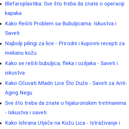
Blefaroplastika: Sve što treba da znate o operaciji
kapaka
Kako Rešiti Problem sa Bubuljicama: Iskustva i
Saveti
Najbolji pilingi za lice - Prirodni i kupovni recepti za
mekanu kožu
Kako se rešiti bubuljica, fleka i oziljaka - Saveti i
iskustva
Kako Očuvati Mlado Lice Što Duže - Saveti za Anti-
Aging Negu
Sve što treba da znate o hijaluronskim tretmanima
- Iskustva i saveti
Kako Ishrana Utječe na Kožu Lica - Istraživanje i