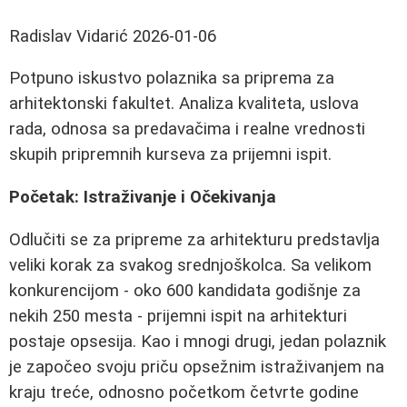
Radislav Vidarić
2026-01-06
Potpuno iskustvo polaznika sa priprema za
arhitektonski fakultet. Analiza kvaliteta, uslova
rada, odnosa sa predavačima i realne vrednosti
skupih pripremnih kurseva za prijemni ispit.
Početak: Istraživanje i Očekivanja
Odlučiti se za pripreme za arhitekturu predstavlja
veliki korak za svakog srednjoškolca. Sa velikom
konkurencijom - oko 600 kandidata godišnje za
nekih 250 mesta - prijemni ispit na arhitekturi
postaje opsesija. Kao i mnogi drugi, jedan polaznik
je započeo svoju priču opsežnim istraživanjem na
kraju treće, odnosno početkom četvrte godine