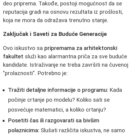
deo priprema. Takođe, postoji mogućnost da se
reputacija gradi na osnovu rezultata iz prošlosti,
koja ne mora da odražava trenutno stanje.
Zaključak i Saveti za Buduće Generacije
Ovo iskustvo sa
pripremama za arhitektonski
fakultet
služi kao alarmantna priča za sve buduće
kandidate. Istraživanje ne treba završiti na čuvenoj
"prolaznosti". Potrebno je:
Tražiti detaljne informacije o programu:
Kada
počinje crtanje po modelu? Koliko sati se
posvećuje matematici, a koliko crtanju?
Posetiti čas ili razgovarati sa bivšim
polaznicima:
Slušati različita iskustva, ne samo