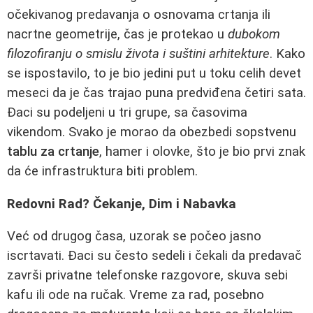
očekivanog predavanja o osnovama crtanja ili
nacrtne geometrije, čas je protekao u
dubokom
filozofiranju o smislu života i suštini arhitekture
. Kako
se ispostavilo, to je bio jedini put u toku celih devet
meseci da je čas trajao puna predviđena četiri sata.
Đaci su podeljeni u tri grupe, sa časovima
vikendom. Svako je morao da obezbedi sopstvenu
tablu za crtanje
, hamer i olovke, što je bio prvi znak
da će infrastruktura biti problem.
Redovni Rad? Čekanje, Dim i Nabavka
Već od drugog časa, uzorak se počeo jasno
iscrtavati. Đaci su često sedeli i čekali da predavač
završi privatne telefonske razgovore, skuva sebi
kafu ili ode na ručak. Vreme za rad, posebno