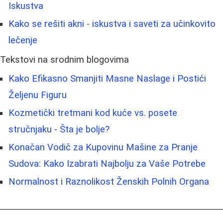
Iskustva
Kako se rešiti akni - iskustva i saveti za učinkovito
lečenje
Tekstovi na srodnim blogovima
Kako Efikasno Smanjiti Masne Naslage i Postići
Željenu Figuru
Kozmetički tretmani kod kuće vs. posete
stručnjaku - Šta je bolje?
Konačan Vodič za Kupovinu Mašine za Pranje
Sudova: Kako Izabrati Najbolju za Vaše Potrebe
Normalnost i Raznolikost Ženskih Polnih Organa