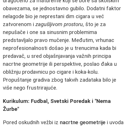
dragoceno za maturente koji se bore sa školskim
obavezama, se jednostavno gubilo. Dodatni faktor
nelagode bio je neprestani dim cigara u već
zatvorenom i
zagušljivom prostoru
, što je za
nepušače i one sa sinusnim problemima
predstavljalo pravo mučenje. Međutim, vrhunac
neprofesionalnosti došao je u trenucima kada bi
predavač, u sred objašnjavanja važnih principa
nacrtne geometrije ili perspektive, poslao đaka u
obližnju prodavnicu po cigare i koka-kolu.
Propuštanje gradiva zbog takvih zadataka bilo je
više nego frustrirajuće.
Kurikulum: Fudbal, Svetski Poredak i "Nema
Žurbe"
Pored oskudnih vežbi iz
nacrtne geometrije
i uvoda