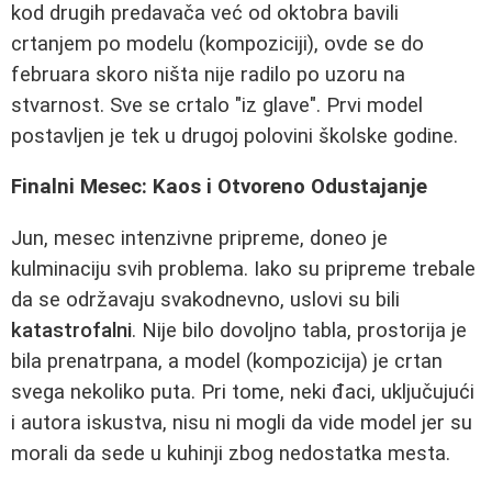
kod drugih predavača već od oktobra bavili
crtanjem po modelu (kompoziciji), ovde se do
februara skoro ništa nije radilo po uzoru na
stvarnost. Sve se crtalo "iz glave". Prvi model
postavljen je tek u drugoj polovini školske godine.
Finalni Mesec: Kaos i Otvoreno Odustajanje
Jun, mesec intenzivne pripreme, doneo je
kulminaciju svih problema. Iako su pripreme trebale
da se održavaju svakodnevno, uslovi su bili
katastrofalni
. Nije bilo dovoljno tabla, prostorija je
bila prenatrpana, a model (kompozicija) je crtan
svega nekoliko puta. Pri tome, neki đaci, uključujući
i autora iskustva, nisu ni mogli da vide model jer su
morali da sede u kuhinji zbog nedostatka mesta.