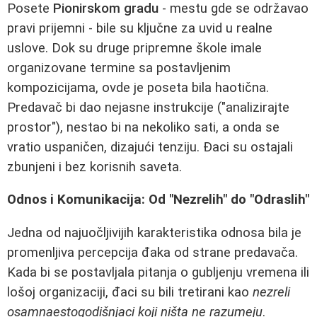
Posete
Pionirskom gradu
- mestu gde se održavao
pravi prijemni - bile su ključne za uvid u realne
uslove. Dok su druge pripremne škole imale
organizovane termine sa postavljenim
kompozicijama, ovde je poseta bila haotična.
Predavač bi dao nejasne instrukcije ("analizirajte
prostor"), nestao bi na nekoliko sati, a onda se
vratio uspaničen, dizajući tenziju. Đaci su ostajali
zbunjeni i bez korisnih saveta.
Odnos i Komunikacija: Od "Nezrelih" do "Odraslih"
Jedna od najuočljivijih karakteristika odnosa bila je
promenljiva percepcija đaka od strane predavača.
Kada bi se postavljala pitanja o gubljenju vremena ili
lošoj organizaciji, đaci su bili tretirani kao
nezreli
osamnaestogodišnjaci koji ništa ne razumeju
.