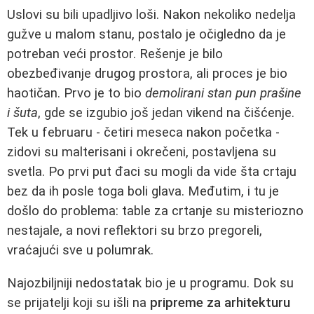
Uslovi su bili upadljivo loši. Nakon nekoliko nedelja
gužve u malom stanu, postalo je očigledno da je
potreban veći prostor. Rešenje je bilo
obezbeđivanje drugog prostora, ali proces je bio
haotičan. Prvo je to bio
demolirani stan pun prašine
i šuta
, gde se izgubio još jedan vikend na čišćenje.
Tek u februaru - četiri meseca nakon početka -
zidovi su malterisani i okrečeni, postavljena su
svetla. Po prvi put đaci su mogli da vide šta crtaju
bez da ih posle toga boli glava. Međutim, i tu je
došlo do problema: table za crtanje su misteriozno
nestajale, a novi reflektori su brzo pregoreli,
vraćajući sve u polumrak.
Najozbiljniji nedostatak bio je u programu. Dok su
se prijatelji koji su išli na
pripreme za arhitekturu