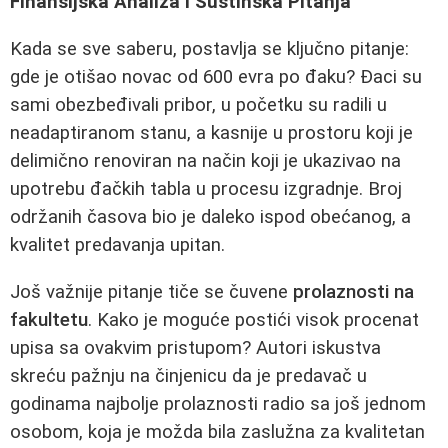
Finansijska Analiza i Suštinska Pitanja
Kada se sve saberu, postavlja se ključno pitanje:
gde je otišao novac od 600 evra po đaku? Đaci su
sami obezbeđivali pribor, u početku su radili u
neadaptiranom stanu, a kasnije u prostoru koji je
delimično renoviran na način koji je ukazivao na
upotrebu đačkih tabla u procesu izgradnje. Broj
održanih časova bio je daleko ispod obećanog, a
kvalitet predavanja upitan.
Još važnije pitanje tiče se čuvene
prolaznosti na
fakultetu
. Kako je moguće postići visok procenat
upisa sa ovakvim pristupom? Autori iskustva
skreću pažnju na činjenicu da je predavač u
godinama najbolje prolaznosti radio sa još jednom
osobom, koja je možda bila zaslužna za kvalitetan