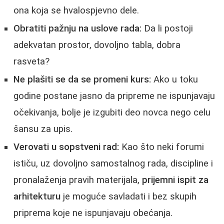
ona koja se hvalospjevno dele.
Obratiti pažnju na uslove rada:
Da li postoji
adekvatan prostor, dovoljno tabla, dobra
rasveta?
Ne plašiti se da se promeni kurs:
Ako u toku
godine postane jasno da pripreme ne ispunjavaju
očekivanja, bolje je izgubiti deo novca nego celu
šansu za upis.
Verovati u sopstveni rad:
Kao što neki forumi
ističu, uz dovoljno samostalnog rada, discipline i
pronalaženja pravih materijala,
prijemni ispit za
arhitekturu
je moguće savladati i bez skupih
priprema koje ne ispunjavaju obećanja.