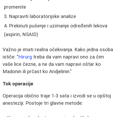
promenite
Napraviti laboratorijske analize
Prekinuti pušenje i uzimanje određenih lekova
(aspirin, NSAID)
Važno je imati realna očekivanja. Kako jedna osoba
ističe: "
Hirurg
treba da vam napravi ono za čim
vaše lice čezne, a ne da vam napravi oštar ko
Madonin ili prčast ko Andjelinin."
Tok operacije
Operacija obično traje 1-3 sata i izvodi se u opštoj
anesteziji. Postoje tri glavne metode: