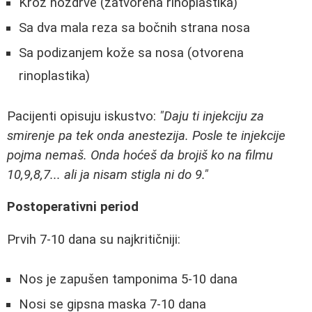
Kroz nozdrve (zatvorena rinoplastika)
Sa dva mala reza sa bočnih strana nosa
Sa podizanjem kože sa nosa (otvorena
rinoplastika)
Pacijenti opisuju iskustvo:
"Daju ti injekciju za
smirenje pa tek onda anestezija. Posle te injekcije
pojma nemaš. Onda hoćeš da brojiš ko na filmu
10,9,8,7... ali ja nisam stigla ni do 9."
Postoperativni period
Prvih 7-10 dana su najkritičniji:
Nos je zapušen tamponima 5-10 dana
Nosi se gipsna maska 7-10 dana