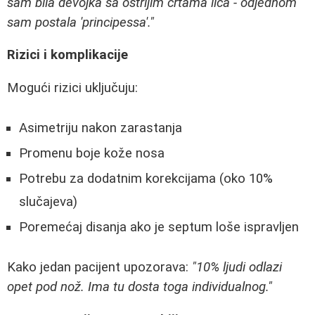
sam bila devojka sa oštrijim crtama lica - odjednom
sam postala 'principessa'."
Rizici i komplikacije
Mogući rizici uključuju:
Asimetriju nakon zarastanja
Promenu boje kože nosa
Potrebu za dodatnim korekcijama (oko 10%
slučajeva)
Poremećaj disanja ako je septum loše ispravljen
Kako jedan pacijent upozorava:
"10% ljudi odlazi
opet pod nož. Ima tu dosta toga individualnog."