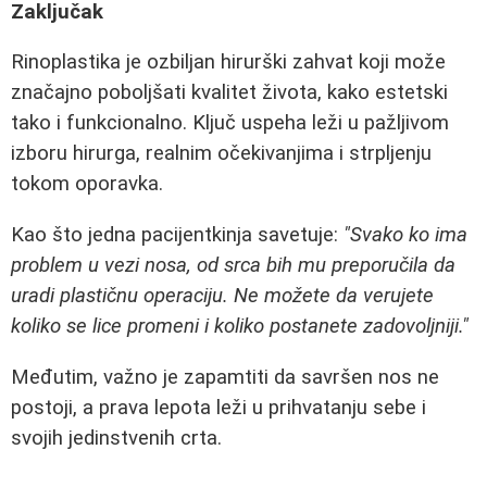
Zaključak
Rinoplastika je ozbiljan hirurški zahvat koji može
značajno poboljšati kvalitet života, kako estetski
tako i funkcionalno. Ključ uspeha leži u pažljivom
izboru hirurga, realnim očekivanjima i strpljenju
tokom oporavka.
Kao što jedna pacijentkinja savetuje:
"Svako ko ima
problem u vezi nosa, od srca bih mu preporučila da
uradi plastičnu operaciju. Ne možete da verujete
koliko se lice promeni i koliko postanete zadovoljniji."
Međutim, važno je zapamtiti da savršen nos ne
postoji, a prava lepota leži u prihvatanju sebe i
svojih jedinstvenih crta.