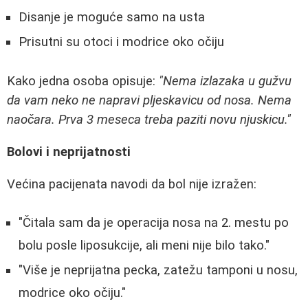
Disanje je moguće samo na usta
Prisutni su otoci i modrice oko očiju
Kako jedna osoba opisuje:
"Nema izlazaka u gužvu
da vam neko ne napravi pljeskavicu od nosa. Nema
naočara. Prva 3 meseca treba paziti novu njuskicu."
Bolovi i neprijatnosti
Većina pacijenata navodi da bol nije izražen:
"Čitala sam da je operacija nosa na 2. mestu po
bolu posle liposukcije, ali meni nije bilo tako."
"Više je neprijatna pecka, zatežu tamponi u nosu,
modrice oko očiju."