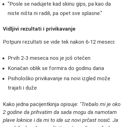
"Posle se nadujete kad skinu gips, pa kao da
niste ništa ni radili, pa opet sve splasne."
Vidljivi rezultati i privikavanje
Potpuni rezultati se vide tek nakon 6-12 meseci:
Prvih 2-3 meseca nos je još otečen
Konačan oblik se formira do godinu dana
Psihološko privikavanje na novi izgled može
trajati i duže
Kako jedna pacijentkinja opisuje:
"Trebalo mi je oko
2 godine da prihvatim da sada mogu da namotam
plave loknice i da mi to ide uz novi prčast nosić. Ja