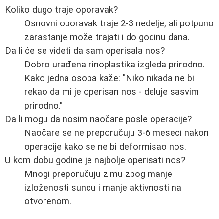
Koliko dugo traje oporavak?
Osnovni oporavak traje 2-3 nedelje, ali potpuno
zarastanje može trajati i do godinu dana.
Da li će se videti da sam operisala nos?
Dobro urađena rinoplastika izgleda prirodno.
Kako jedna osoba kaže: "Niko nikada ne bi
rekao da mi je operisan nos - deluje sasvim
prirodno."
Da li mogu da nosim naočare posle operacije?
Naočare se ne preporučuju 3-6 meseci nakon
operacije kako se ne bi deformisao nos.
U kom dobu godine je najbolje operisati nos?
Mnogi preporučuju zimu zbog manje
izloženosti suncu i manje aktivnosti na
otvorenom.