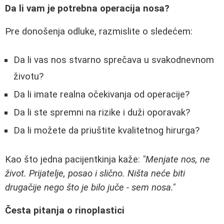
Da li vam je potrebna operacija nosa?
Pre donošenja odluke, razmislite o sledećem:
Da li vas nos stvarno sprečava u svakodnevnom
životu?
Da li imate realna očekivanja od operacije?
Da li ste spremni na rizike i duži oporavak?
Da li možete da priuštite kvalitetnog hirurga?
Kao što jedna pacijentkinja kaže:
"Menjate nos, ne
život. Prijatelje, posao i slično. Ništa neće biti
drugačije nego što je bilo juče - sem nosa."
Česta pitanja o rinoplastici