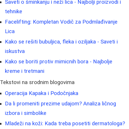
Saveti o šminkanju i neži lica - Najbolji proizvodi i
tehnike
Facelifting: Kompletan Vodič za Podmlađivanje
Lica
Kako se rešiti bubuljica, fleka i oziljaka - Saveti i
iskustva
Kako se boriti protiv mimicnih bora - Najbolje
kreme i tretmani
Tekstovi na srodnim blogovima
Operacija Kapaka i Podočnjaka
Da li promeniti prezime udajom? Analiza ličnog
izbora i simbolike
Mladeži na koži: Kada treba posetiti dermatologa?