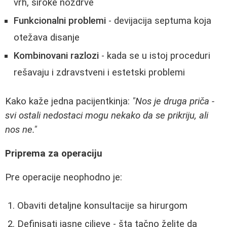
vrh, široke nozdrve
Funkcionalni problemi
- devijacija septuma koja
otežava disanje
Kombinovani razlozi
- kada se u istoj proceduri
rešavaju i zdravstveni i estetski problemi
Kako kaže jedna pacijentkinja:
"Nos je druga priča -
svi ostali nedostaci mogu nekako da se prikriju, ali
nos ne."
Priprema za operaciju
Pre operacije neophodno je:
Obaviti detaljne konsultacije sa hirurgom
Definisati jasne ciljeve - šta tačno želite da