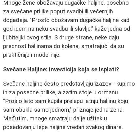
Mnoge žene obožavaju dugačke haljine, posebno
za svečane prilike poput svadbi ili večernjih
događaja. "Prosto obožavam dugačke haljine kad
god idem na neku svadbu ili slavlje," kaže jedna od
ljubiteljki ovog stila. S druge strane, neke daju
prednost haljinama do kolena, smatrajući da su
praktičnije i modernije.
Svečane Haljine: Investicija koja se Isplati?
Svečane haljine često predstavljaju izazov - kupimo
ih za posebne prilike, a zatim stoje u ormanu.
"Prošlo leto sam kupila prelepu letnju haljinu koju
sam obukla samo jednom," priznaje jedna žena.
Međutim, mnoge smatraju da je užitak u
posedovanju lepe haljine vredan svakog dinara.