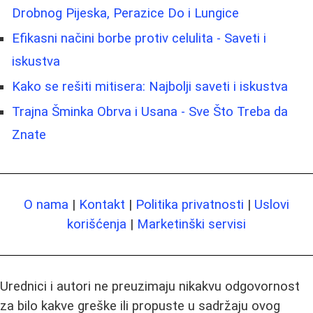
Drobnog Pijeska, Perazice Do i Lungice
Efikasni načini borbe protiv celulita - Saveti i
iskustva
Kako se rešiti mitisera: Najbolji saveti i iskustva
Trajna Šminka Obrva i Usana - Sve Što Treba da
Znate
O nama
|
Kontakt
|
Politika privatnosti
|
Uslovi
korišćenja
|
Marketinški servisi
Urednici i autori ne preuzimaju nikakvu odgovornost
za bilo kakve greške ili propuste u sadržaju ovog