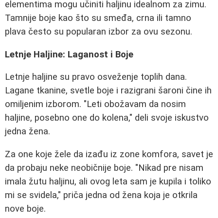
elementima mogu učiniti haljinu idealnom za zimu.
Tamnije boje kao što su smeđa, crna ili tamno
plava često su popularan izbor za ovu sezonu.
Letnje Haljine: Laganost i Boje
Letnje haljine su pravo osveženje toplih dana.
Lagane tkanine, svetle boje i razigrani šaroni čine ih
omiljenim izborom. "Leti obožavam da nosim
haljine, posebno one do kolena," deli svoje iskustvo
jedna žena.
Za one koje žele da izađu iz zone komfora, savet je
da probaju neke neobičnije boje. "Nikad pre nisam
imala žutu haljinu, ali ovog leta sam je kupila i toliko
mi se svidela," priča jedna od žena koja je otkrila
nove boje.