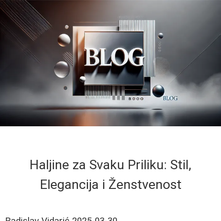
Haljine za Svaku Priliku: Stil,
Elegancija i Ženstvenost
Radislav Vidarić
2025-03-30