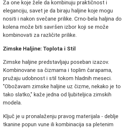
Za one koje žele da kombinuju praktičnost i
eleganciju, savet je da biraju haljine koje mogu
nositi i nakon svečane prilike. Crno-bela haljina do
kolena može biti savršen izbor koji se može
kombinovati za različite prilike.
Zimske Haljine: Toplota i Stil
Zimske haljine predstavljaju poseban izazov.
Kombinovane sa čizmama i toplim čarapama,
pružaju udobnost i stil tokom hladnih meseci.
"Obožavam zimske haljine uz čizme, nekako je to
tako slatko," kaže jedna od ljubiteljica zimskih
modela.
Ključ je u pronalaženju pravog materijala - deblje
tkanine popun vune ili kombinacija sa pletenim