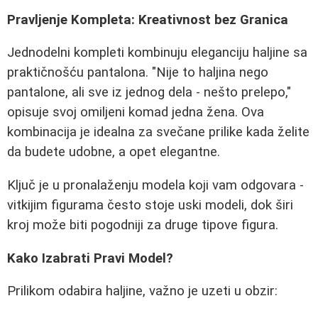
Pravljenje Kompleta: Kreativnost bez Granica
Jednodelni kompleti kombinuju eleganciju haljine sa
praktičnošću pantalona. "Nije to haljina nego
pantalone, ali sve iz jednog dela - nešto prelepo,"
opisuje svoj omiljeni komad jedna žena. Ova
kombinacija je idealna za svečane prilike kada želite
da budete udobne, a opet elegantne.
Ključ je u pronalaženju modela koji vam odgovara -
vitkijim figurama često stoje uski modeli, dok širi
kroj može biti pogodniji za druge tipove figura.
Kako Izabrati Pravi Model?
Prilikom odabira haljine, važno je uzeti u obzir: