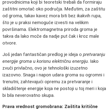
provodnicima koji bi teoretski trebali da formiraju
zaštitni omotač oko područja. Međutim, za zaštitu
od groma, takav kavez mora biti bez ikakvih rupa,
što je u praksi nemoguće izvesti na velikim
površinama. Elektromagnetna priroda groma je
takva da lako može da nadje put čak i kroz male
otvore.
Još jedan fantastičan predlog je ideja o
pretvaranju
energije groma u korisnu električnu energiju
. Iako
zvuči privlačno, ovo je tehnološki izuzetno
izazovno. Snaga i napon udara groma su ogromni i
trenutni, zahtevajući opremu za pretvaranje i
skladištenje energije koja ne postoji u toj meri i koja
bi bila neverovatno skupa.
Prava vrednost gromobrana: Zaštita kritične