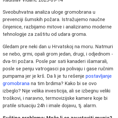
Sveobuhvatna analiza uloge gromobrana u
prevenciji šumskih požara. Istražujemo naučne
činjenice, razbijamo mitove i analiziramo moderne
tehnologije za zaštitu od udara groma.
Gledam pre neki dan u Hrvatskoj na moru. Natmuri
se nebo, grmi, opali grom jedan, drugi, i odjednom -
dva-tri požara. Posle par sati kanaderi išamarali,
posle se penju vatrogasci pa polivaju i gase ručnim
pumpama jer je krš. Da li je tu rešenje
postavljanje
gromobrana
na tim brdima? Kako bi se ovo
izbeglo? Nije velika investicija, ali se izbegnu veliki
troškovi, i naravno, termovizijske kamere koje bi
pratile situaciju 24h i imale dojavu, tj. alarm.
Suština problema: Može li se zaustaviti munja?