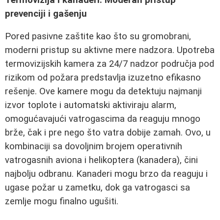
prevenciji i gašenju
Pored pasivne zaštite kao što su gromobrani,
moderni pristup su aktivne mere nadzora. Upotreba
termovizijskih kamera za 24/7 nadzor područja pod
rizikom od požara predstavlja izuzetno efikasno
rešenje. Ove kamere mogu da detektuju najmanji
izvor toplote i automatski aktiviraju alarm,
omogućavajući vatrogascima da reaguju mnogo
brže, čak i pre nego što vatra dobije zamah. Ovo, u
kombinaciji sa dovoljnim brojem operativnih
vatrogasnih aviona i helikoptera (kanadera), čini
najbolju odbranu. Kanaderi mogu brzo da reaguju i
ugase požar u zametku, dok ga vatrogasci sa
zemlje mogu finalno ugušiti.