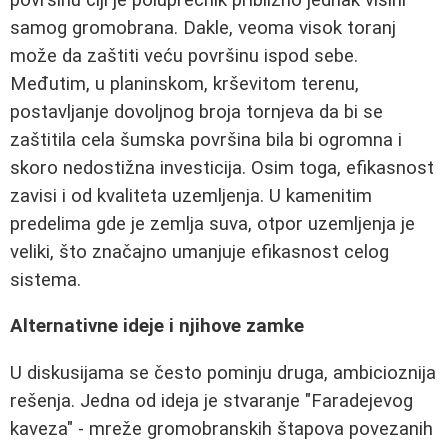
samog gromobrana. Dakle, veoma visok toranj
može da zaštiti veću površinu ispod sebe.
Međutim, u planinskom, krševitom terenu,
postavljanje dovoljnog broja tornjeva da bi se
zaštitila cela šumska površina bila bi ogromna i
skoro nedostižna investicija. Osim toga, efikasnost
zavisi i od kvaliteta uzemljenja. U kamenitim
predelima gde je zemlja suva, otpor uzemljenja je
veliki, što značajno umanjuje efikasnost celog
sistema.
Alternativne ideje i njihove zamke
U diskusijama se često pominju druga, ambicioznija
rešenja. Jedna od ideja je stvaranje "Faradejevog
kaveza" - mreže gromobranskih štapova povezanih