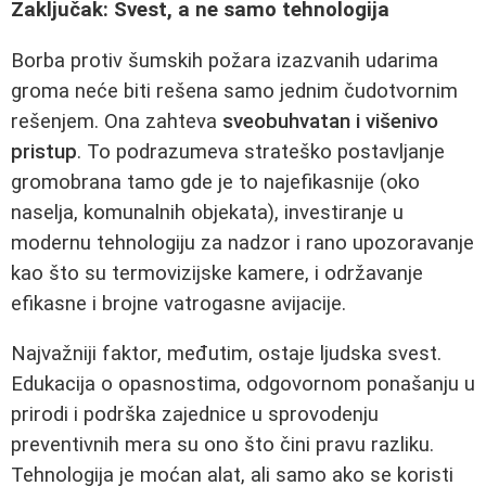
Zaključak: Svest, a ne samo tehnologija
Borba protiv šumskih požara izazvanih udarima
groma neće biti rešena samo jednim čudotvornim
rešenjem. Ona zahteva
sveobuhvatan i višenivo
pristup
. To podrazumeva strateško postavljanje
gromobrana tamo gde je to najefikasnije (oko
naselja, komunalnih objekata), investiranje u
modernu tehnologiju za nadzor i rano upozoravanje
kao što su termovizijske kamere, i održavanje
efikasne i brojne vatrogasne avijacije.
Najvažniji faktor, međutim, ostaje ljudska svest.
Edukacija o opasnostima, odgovornom ponašanju u
prirodi i podrška zajednice u sprovodenju
preventivnih mera su ono što čini pravu razliku.
Tehnologija je moćan alat, ali samo ako se koristi