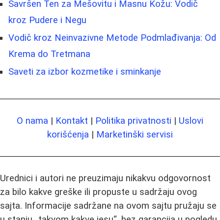
Savršen Ten za Mešovitu i Masnu Kožu: Vodič
kroz Pudere i Negu
Vodič kroz Neinvazivne Metode Podmlađivanja: Od
Krema do Tretmana
Saveti za izbor kozmetike i sminkanje
O nama
|
Kontakt
|
Politika privatnosti
|
Uslovi
korišćenja
|
Marketinški servisi
Urednici i autori ne preuzimaju nikakvu odgovornost
za bilo kakve greške ili propuste u sadržaju ovog
sajta. Informacije sadržane na ovom sajtu pružaju se
u stanju „takvom kakve jesu“, bez garancija u pogledu