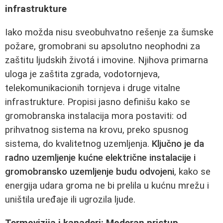
infrastrukture
Iako možda nisu sveobuhvatno rešenje za šumske
požare, gromobrani su apsolutno neophodni za
zaštitu ljudskih životá i imovine. Njihova primarna
uloga je zaštita zgrada, vodotornjeva,
telekomunikacionih tornjeva i druge vitalne
infrastrukture. Propisi jasno definišu kako se
gromobranska instalacija mora postaviti: od
prihvatnog sistema na krovu, preko spusnog
sistema, do kvalitetnog uzemljenja.
Ključno je da
radno uzemljenje kućne električne instalacije i
gromobransko uzemljenje budu odvojeni
, kako se
energija udara groma ne bi prelila u kućnu mrežu i
uništila uređaje ili ugrozila ljude.
Termovizija i kanaderi: Moderan pristup