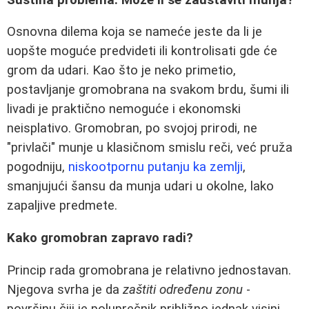
Osnovna dilema koja se nameće jeste da li je
uopšte moguće predvideti ili kontrolisati gde će
grom da udari. Kao što je neko primetio,
postavljanje gromobrana na svakom brdu, šumi ili
livadi je praktično nemoguće i ekonomski
neisplativo. Gromobran, po svojoj prirodi, ne
"privlači" munje u klasičnom smislu reči, već pruža
pogodniju,
niskootpornu putanju ka zemlji
,
smanjujući šansu da munja udari u okolne, lako
zapaljive predmete.
Kako gromobran zapravo radi?
Princip rada gromobrana je relativno jednostavan.
Njegova svrha je da
zaštiti određenu zonu
-
površinu čiji je poluprečnik približno jednak visini