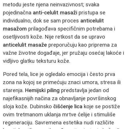
metodu jeste njena neinvazivnost; svaka
pojedinačna
anti-celulit masaži
pristupa se
individualno, dok se sam proces
anticelulit
masažom
prilagođava specifičnim potrebama i
osetljivosti kože. Nije retkost da se upravo
anticelulit masaže
preporučuju kao priprema za
važne životne događaje, jer pružaju osećaj lakoće i
vidljivo glatku teksturu kože.
Pored tela, lice je ogledalo emocija i često prva
zona na kojoj se primećuju znaci umora, stresa ili
starenja.
Hemijski piling
predstavlja jedan od
najefikasnijih načina za obnavljanje površinskog
sloja kože. Dubinsko
čišćenje lica
koje se postiže
ovim tretmanom uklanja mrtve ćelije i stimuliše
regeneraciju. Savremena estetika nudi različite