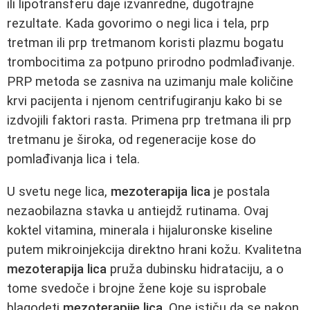
ili lipotransferu daje izvanredne, dugotrajne
rezultate. Kada govorimo o negi lica i tela, prp
tretman ili prp tretmanom koristi plazmu bogatu
trombocitima za potpuno prirodno podmlađivanje.
PRP metoda se zasniva na uzimanju male količine
krvi pacijenta i njenom centrifugiranju kako bi se
izdvojili faktori rasta. Primena prp tretmana ili prp
tretmanu je široka, od regeneracije kose do
pomlađivanja lica i tela.
U svetu nege lica,
mezoterapija lica
je postala
nezaobilazna stavka u antiejdž rutinama. Ovaj
koktel vitamina, minerala i hijaluronske kiseline
putem mikroinjekcija direktno hrani kožu. Kvalitetna
mezoterapija lica
pruža dubinsku hidrataciju, a o
tome svedoče i brojne žene koje su isprobale
blagodeti
mezoterapije lica
. One ističu da se nakon