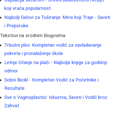
Depilacija šećerom - Drevni bliskoistočni recept
koji vraća popularnost
Najbolji Gelovi za Tuširanje: Miris koji Traje - Saveti
i Preporuke
Tekstovi na srodnim blogovima
Trbušni ples: Kompletan vodič za savladavanje
pokreta i pronalaženje škole
Letnje čitanje na plaži - Najbolje knjige za godišnji
odmor
Sobni Bicikl - Kompletan Vodič za Početnike i
Rezultate
Sve o Vaginoplastici: Iskustva, Saveti i Vodič kroz
Zahvat