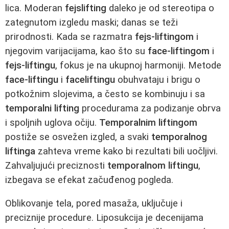
lica. Moderan
fejslifting
daleko je od stereotipa o
zategnutom izgledu maski; danas se teži
prirodnosti. Kada se razmatra
fejs-liftingom
i
njegovim varijacijama, kao što su
face-liftingom
i
fejs-liftingu
, fokus je na ukupnoj harmoniji. Metode
face-liftingu
i
faceliftingu
obuhvataju i brigu o
potkožnim slojevima, a često se kombinuju i sa
temporalni lifting
procedurama za podizanje obrva
i spoljnih uglova očiju.
Temporalnim liftingom
postiže se osvežen izgled, a svaki
temporalnog
liftinga
zahteva vreme kako bi rezultati bili uočljivi.
Zahvaljujući preciznosti
temporalnom liftingu
,
izbegava se efekat začuđenog pogleda.
Oblikovanje tela, pored masaža, uključuje i
preciznije procedure. Liposukcija je decenijama