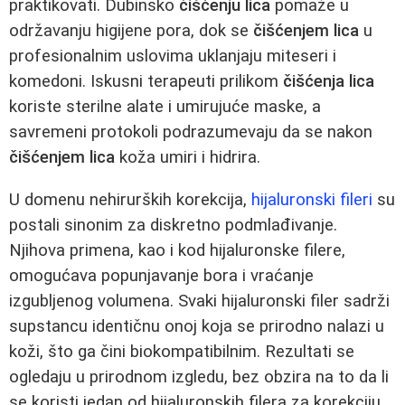
praktikovati. Dubinsko
čišćenju lica
pomaže u
održavanju higijene pora, dok se
čišćenjem lica
u
profesionalnim uslovima uklanjaju miteseri i
komedoni. Iskusni terapeuti prilikom
čišćenja lica
koriste sterilne alate i umirujuće maske, a
savremeni protokoli podrazumevaju da se nakon
čišćenjem lica
koža umiri i hidrira.
U domenu nehirurških korekcija,
hijaluronski fileri
su
postali sinonim za diskretno podmlađivanje.
Njihova primena, kao i kod hijaluronske filere,
omogućava popunjavanje bora i vraćanje
izgubljenog volumena. Svaki hijaluronski filer sadrži
supstancu identičnu onoj koja se prirodno nalazi u
koži, što ga čini biokompatibilnim. Rezultati se
ogledaju u prirodnom izgledu, bez obzira na to da li
se koristi jedan od hijaluronskih filera za korekciju