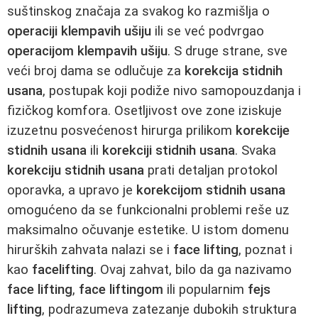
suštinskog značaja za svakog ko razmišlja o
operaciji klempavih ušiju
ili se već podvrgao
operacijom klempavih ušiju
. S druge strane, sve
veći broj dama se odlučuje za
korekcija stidnih
usana
, postupak koji podiže nivo samopouzdanja i
fizičkog komfora. Osetljivost ove zone iziskuje
izuzetnu posvećenost hirurga prilikom
korekcije
stidnih usana
ili
korekciji stidnih usana
. Svaka
korekciju stidnih usana
prati detaljan protokol
oporavka, a upravo je
korekcijom stidnih usana
omogućeno da se funkcionalni problemi reše uz
maksimalno očuvanje estetike. U istom domenu
hirurških zahvata nalazi se i
face lifting
, poznat i
kao
facelifting
. Ovaj zahvat, bilo da ga nazivamo
face lifting
,
face liftingom
ili popularnim
fejs
lifting
, podrazumeva zatezanje dubokih struktura