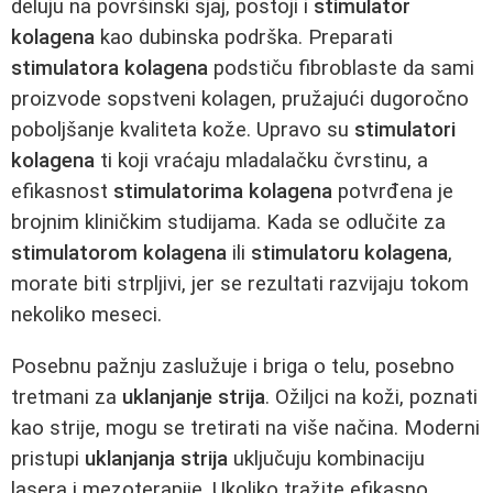
deluju na površinski sjaj, postoji i
stimulator
kolagena
kao dubinska podrška. Preparati
stimulatora kolagena
podstiču fibroblaste da sami
proizvode sopstveni kolagen, pružajući dugoročno
poboljšanje kvaliteta kože. Upravo su
stimulatori
kolagena
ti koji vraćaju mladalačku čvrstinu, a
efikasnost
stimulatorima kolagena
potvrđena je
brojnim kliničkim studijama. Kada se odlučite za
stimulatorom kolagena
ili
stimulatoru kolagena
,
morate biti strpljivi, jer se rezultati razvijaju tokom
nekoliko meseci.
Posebnu pažnju zaslužuje i briga o telu, posebno
tretmani za
uklanjanje strija
. Ožiljci na koži, poznati
kao strije, mogu se tretirati na više načina. Moderni
pristupi
uklanjanja strija
uključuju kombinaciju
lasera i mezoterapije. Ukoliko tražite efikasno