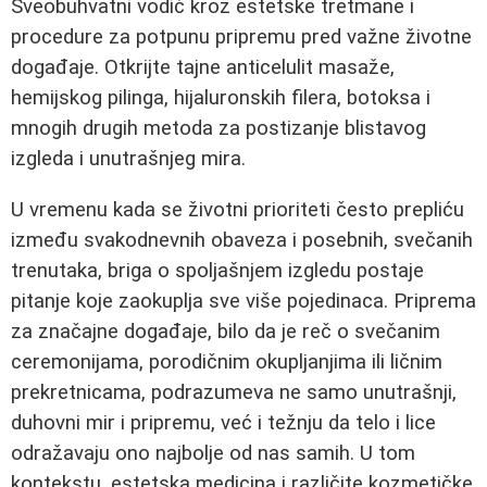
Sveobuhvatni vodič kroz estetske tretmane i
procedure za potpunu pripremu pred važne životne
događaje. Otkrijte tajne anticelulit masaže,
hemijskog pilinga, hijaluronskih filera, botoksa i
mnogih drugih metoda za postizanje blistavog
izgleda i unutrašnjeg mira.
U vremenu kada se životni prioriteti često prepliću
između svakodnevnih obaveza i posebnih, svečanih
trenutaka, briga o spoljašnjem izgledu postaje
pitanje koje zaokuplja sve više pojedinaca. Priprema
za značajne događaje, bilo da je reč o svečanim
ceremonijama, porodičnim okupljanjima ili ličnim
prekretnicama, podrazumeva ne samo unutrašnji,
duhovni mir i pripremu, već i težnju da telo i lice
odražavaju ono najbolje od nas samih. U tom
kontekstu, estetska medicina i različite kozmetičke