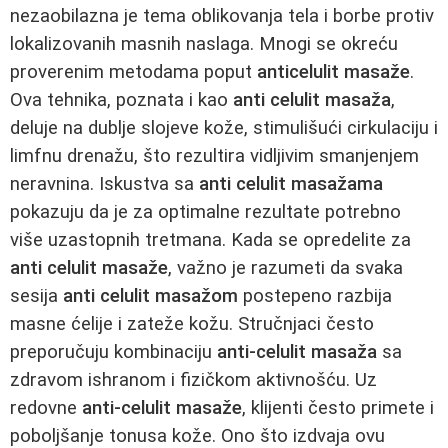
nezaobilazna je tema oblikovanja tela i borbe protiv
lokalizovanih masnih naslaga. Mnogi se okreću
proverenim metodama poput
anticelulit masaže
.
Ova tehnika, poznata i kao
anti celulit masaža
,
deluje na dublje slojeve kože, stimulišući cirkulaciju i
limfnu drenažu, što rezultira vidljivim smanjenjem
neravnina. Iskustva sa
anti celulit masažama
pokazuju da je za optimalne rezultate potrebno
više uzastopnih tretmana. Kada se opredelite za
anti celulit masaže
, važno je razumeti da svaka
sesija
anti celulit masažom
postepeno razbija
masne ćelije i zateže kožu. Stručnjaci često
preporučuju kombinaciju
anti-celulit masaža
sa
zdravom ishranom i fizičkom aktivnošću. Uz
redovne
anti-celulit masaže
, klijenti često primete i
poboljšanje tonusa kože. Ono što izdvaja ovu