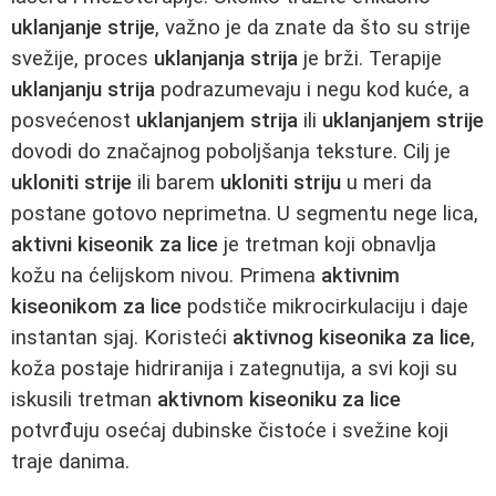
uklanjanje strije
, važno je da znate da što su strije
svežije, proces
uklanjanja strija
je brži. Terapije
uklanjanju strija
podrazumevaju i negu kod kuće, a
posvećenost
uklanjanjem strija
ili
uklanjanjem strije
dovodi do značajnog poboljšanja teksture. Cilj je
ukloniti strije
ili barem
ukloniti striju
u meri da
postane gotovo neprimetna. U segmentu nege lica,
aktivni kiseonik za lice
je tretman koji obnavlja
kožu na ćelijskom nivou. Primena
aktivnim
kiseonikom za lice
podstiče mikrocirkulaciju i daje
instantan sjaj. Koristeći
aktivnog kiseonika za lice
,
koža postaje hidriranija i zategnutija, a svi koji su
iskusili tretman
aktivnom kiseoniku za lice
potvrđuju osećaj dubinske čistoće i svežine koji
traje danima.