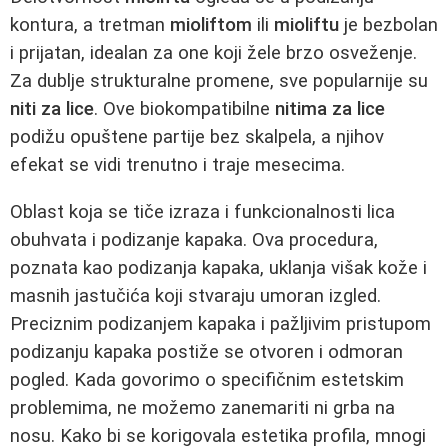
kontura, a tretman
mioliftom
ili
mioliftu
je bezbolan
i prijatan, idealan za one koji žele brzo osveženje.
Za dublje strukturalne promene, sve popularnije su
niti za lice
. Ove biokompatibilne
nitima za lice
podižu opuštene partije bez skalpela, a njihov
efekat se vidi trenutno i traje mesecima.
Oblast koja se tiče izraza i funkcionalnosti lica
obuhvata i podizanje kapaka. Ova procedura,
poznata kao podizanja kapaka, uklanja višak kože i
masnih jastučića koji stvaraju umoran izgled.
Preciznim podizanjem kapaka i pažljivim pristupom
podizanju kapaka postiže se otvoren i odmoran
pogled. Kada govorimo o specifičnim estetskim
problemima, ne možemo zanemariti ni grba na
nosu. Kako bi se korigovala estetika profila, mnogi