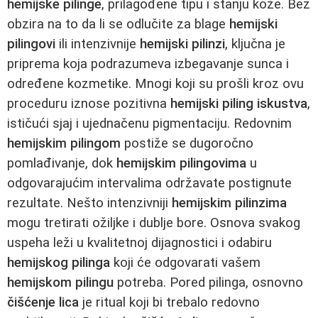
hemijske pilinge
, prilagođene tipu i stanju kože. Bez
obzira na to da li se odlučite za blage
hemijski
pilingovi
ili intenzivnije
hemijski pilinzi
, ključna je
priprema koja podrazumeva izbegavanje sunca i
određene kozmetike. Mnogi koji su prošli kroz ovu
proceduru iznose pozitivna
hemijski piling iskustva
,
ističući sjaj i ujednačenu pigmentaciju. Redovnim
hemijskim pilingom
postiže se dugoročno
pomlađivanje, dok
hemijskim pilingovima
u
odgovarajućim intervalima održavate postignute
rezultate. Nešto intenzivniji
hemijskim pilinzima
mogu tretirati ožiljke i dublje bore. Osnova svakog
uspeha leži u kvalitetnoj dijagnostici i odabiru
hemijskog pilinga
koji će odgovarati vašem
hemijskom pilingu
potreba. Pored pilinga, osnovno
čišćenje lica
je ritual koji bi trebalo redovno