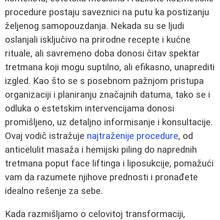
procedure postaju saveznici na putu ka postizanju
željenog samopouzdanja. Nekada su se ljudi
oslanjali isključivo na prirodne recepte i kućne
rituale, ali savremeno doba donosi čitav spektar
tretmana koji mogu suptilno, ali efikasno, unaprediti
izgled. Kao što se s posebnom pažnjom pristupa
organizaciji i planiranju značajnih datuma, tako se i
odluka o estetskim intervencijama donosi
promišljeno, uz detaljno informisanje i konsultacije.
Ovaj vodič istražuje
najtraženije procedure
, od
anticelulit masaža i hemijski piling do naprednih
tretmana poput face liftinga i liposukcije, pomažući
vam da razumete njihove prednosti i pronađete
idealno rešenje za sebe.
Kada razmišljamo o celovitoj transformaciji,