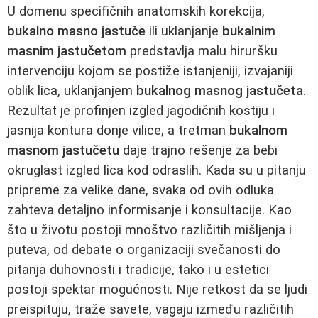
U domenu specifičnih anatomskih korekcija,
bukalno masno jastuče
ili uklanjanje
bukalnim
masnim jastučetom
predstavlja malu hiruršku
intervenciju kojom se postiže istanjeniji, izvajaniji
oblik lica, uklanjanjem
bukalnog masnog jastučeta
.
Rezultat je profinjen izgled jagodičnih kostiju i
jasnija kontura donje vilice, a tretman
bukalnom
masnom jastučetu
daje trajno rešenje za bebi
okruglast izgled lica kod odraslih. Kada su u pitanju
pripreme za velike dane, svaka od ovih odluka
zahteva detaljno informisanje i konsultacije. Kao
što u životu postoji mnoštvo različitih mišljenja i
puteva, od debate o organizaciji svečanosti do
pitanja duhovnosti i tradicije, tako i u estetici
postoji spektar mogućnosti. Nije retkost da se ljudi
preispituju, traže savete, vagaju između različitih