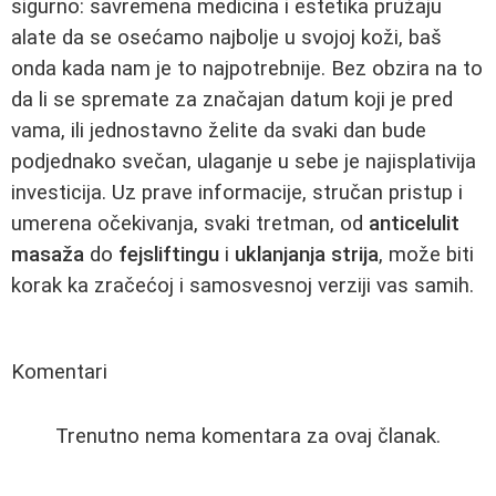
sigurno: savremena medicina i estetika pružaju
alate da se osećamo najbolje u svojoj koži, baš
onda kada nam je to najpotrebnije. Bez obzira na to
da li se spremate za značajan datum koji je pred
vama, ili jednostavno želite da svaki dan bude
podjednako svečan, ulaganje u sebe je najisplativija
investicija. Uz prave informacije, stručan pristup i
umerena očekivanja, svaki tretman, od
anticelulit
masaža
do
fejsliftingu
i
uklanjanja strija
, može biti
korak ka zračećoj i samosvesnoj verziji vas samih.
Komentari
Trenutno nema komentara za ovaj članak.