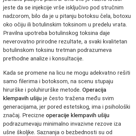
jeste da se injekcije vrše isključivo pod stručnim
nadzorom, bilo da je u pitanju botoksu čela, botoxu
oko očiju ili botulinskim toksinom u predelu vrata.
Pravilna upotreba botulinskog toksina daje
neverovatno prirodne rezultate, a svaki kvalitetan
botulinskom toksinu tretman podrazumeva
prethodne analize i konsultacije.
Kada se promene na licu ne mogu adekvatno rešiti
samo filerima i botoksom, na scenu stupaju
hirurške i poluhirurške metode.
Operacija
klempavih ušiju
je često tražena među svim
generacijama, jer pored estetskog, ima i psihološki
značaj. Precizne
operacije klempavih ušiju
podrazumevaju minimalno invazivne rezove iza
ušne školjke. Saznanja o bezbednosti su od