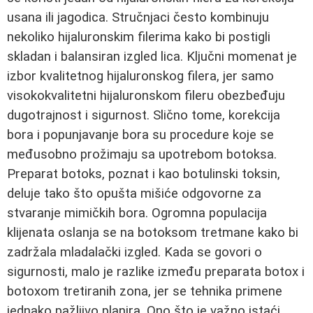
usana ili jagodica. Stručnjaci često kombinuju
nekoliko hijaluronskim filerima kako bi postigli
skladan i balansiran izgled lica. Ključni momenat je
izbor kvalitetnog hijaluronskog filera, jer samo
visokokvalitetni hijaluronskom fileru obezbeđuju
dugotrajnost i sigurnost. Slično tome, korekcija
bora i popunjavanje bora su procedure koje se
međusobno prožimaju sa upotrebom botoksa.
Preparat botoks, poznat i kao botulinski toksin,
deluje tako što opušta mišiće odgovorne za
stvaranje mimičkih bora. Ogromna populacija
klijenata oslanja se na botoksom tretmane kako bi
zadržala mladalački izgled. Kada se govori o
sigurnosti, malo je razlike između preparata botox i
botoxom tretiranih zona, jer se tehnika primene
jednako pažljivo planira. Ono što je važno istaći