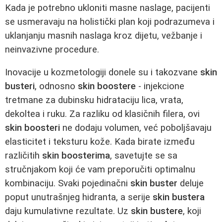
Kada je potrebno ukloniti masne naslage, pacijenti
se usmeravaju na holistički plan koji podrazumeva i
uklanjanju masnih naslaga kroz dijetu, vežbanje i
neinvazivne procedure.
Inovacije u kozmetologiji donele su i takozvane
skin
busteri
, odnosno
skin boostere
- injekcione
tretmane za dubinsku hidrataciju lica, vrata,
dekoltea i ruku. Za razliku od klasičnih filera, ovi
skin boosteri
ne dodaju volumen, već poboljšavaju
elasticitet i teksturu kože. Kada birate između
različitih
skin boosterima
, savetujte se sa
stručnjakom koji će vam preporučiti optimalnu
kombinaciju. Svaki pojedinačni
skin buster
deluje
poput unutrašnjeg hidranta, a serije
skin bustera
daju kumulativne rezultate. Uz
skin bustere
, koji