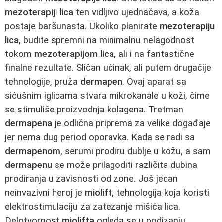
mezoterapiji lica
ten vidljivo ujednačava, a koža
postaje baršunasta. Ukoliko planirate
mezoterapiju
lica
, budite spremni na minimalnu nelagodnost
tokom
mezoterapijom lica
, ali i na fantastične
finalne rezultate. Sličan učinak, ali putem drugačije
tehnologije, pruža
dermapen
. Ovaj aparat sa
sićušnim iglicama stvara mikrokanale u koži, čime
se stimuliše proizvodnja kolagena. Tretman
dermapena
je odlična priprema za velike događaje
jer nema dug period oporavka. Kada se radi sa
dermapenom
, serumi prodiru dublje u kožu, a sam
dermapenu
se može prilagoditi različita dubina
prodiranja u zavisnosti od zone. Još jedan
neinvazivni heroj je
miolift
, tehnologija koja koristi
elektrostimulaciju za zatezanje mišića lica.
Delotvornost
miolifta
ogleda se u podizanju