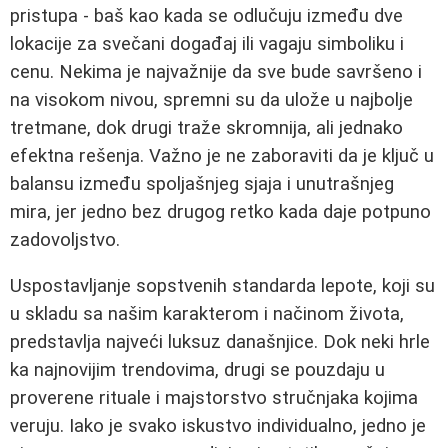
pristupa - baš kao kada se odlučuju između dve
lokacije za svečani događaj ili vagaju simboliku i
cenu. Nekima je najvažnije da sve bude savršeno i
na visokom nivou, spremni su da ulože u najbolje
tretmane, dok drugi traže skromnija, ali jednako
efektna rešenja. Važno je ne zaboraviti da je ključ u
balansu između spoljašnjeg sjaja i unutrašnjeg
mira, jer jedno bez drugog retko kada daje potpuno
zadovoljstvo.
Uspostavljanje sopstvenih standarda lepote, koji su
u skladu sa našim karakterom i načinom života,
predstavlja najveći luksuz današnjice. Dok neki hrle
ka najnovijim trendovima, drugi se pouzdaju u
proverene rituale i majstorstvo stručnjaka kojima
veruju. Iako je svako iskustvo individualno, jedno je