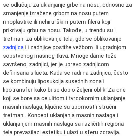
se odlučuju za uklanjanje grbe na nosu, odnosno za
smanjenje izražene grbom na nosu putem
rinoplastike ili nehirurškim putem filera koji
prikrivaju grbu na nosu. Takođe, u trendu su i
tretmani za oblikovanje tela, gde se oblikovanje
zadnjica
ili zadnjice postiže vežbom ili ugradnjom
sopstvenog masnog tkiva. Mnoge dame teže
savršenoj zadnjici, jer je upravo zadnjicom
definisana silueta. Kada se radi na zadnjicu, često
se kombinuju liposukcija susednih zona i
lipotransfer kako bi se dobio željeni oblik. Za one
koji se bore sa celulitom i tvrdokornim uklanjanje
masnih naslaga, ključne su upornost i stručni
tretmani. Koncept uklanjanja masnih naslaga i
uklanjanjem masnih naslaga sa različitih regiona
tela prevazilazi estetiku i ulazi u sferu zdravlja.