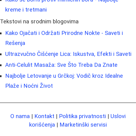
kreme i tretmani
Tekstovi na srodnim blogovima
Kako Ojačati i Održati Prirodne Nokte - Saveti i
Rešenja
Ultrazvučno Čišćenje Lica: Iskustva, Efekti i Saveti
Anti-Celulit Masaža: Sve Što Treba Da Znate
Najbolje Letovanje u Grčkoj: Vodič kroz Idealne
Plaže i Noćni Život
O nama
|
Kontakt
|
Politika privatnosti
|
Uslovi
korišćenja
|
Marketinški servisi