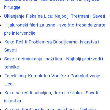
hirurgije
Uklanjanje Fleka na Licu: Najbolji Tretmani i Saveti
Hijaluronski fileri za usne - sve što treba da znate
pre intervencije
Kako Rešiti Problem sa Bubuljicama: Iskustva i
Saveti
Saveti o šminkanju i neži lica - Najbolji proizvodi i
tehnike
Facelifting: Kompletan Vodič za Podmlađivanje
Lica
Kako se rešiti bubuljica, fleka i oziljaka - Saveti i
iskustva
Kako se boriti protiv mimicnih bora - Najbolje