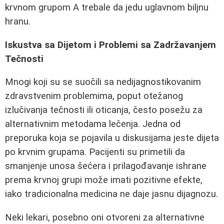
krvnom grupom A trebale da jedu uglavnom biljnu
hranu.
Iskustva sa Dijetom i Problemi sa Zadržavanjem
Tečnosti
Mnogi koji su se suočili sa nedijagnostikovanim
zdravstvenim problemima, poput otežanog
izlučivanja tečnosti ili oticanja, često posežu za
alternativnim metodama lečenja. Jedna od
preporuka koja se pojavila u diskusijama jeste dijeta
po krvnim grupama. Pacijenti su primetili da
smanjenje unosa šećera i prilagođavanje ishrane
prema krvnoj grupi može imati pozitivne efekte,
iako tradicionalna medicina ne daje jasnu dijagnozu.
Neki lekari, posebno oni otvoreni za alternativne