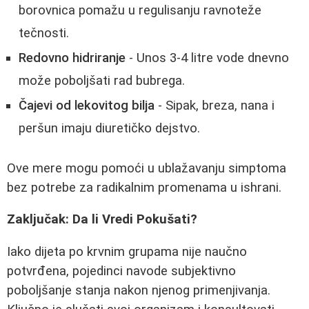
borovnica pomažu u regulisanju ravnoteže
tečnosti.
Redovno hidriranje
- Unos 3-4 litre vode dnevno
može poboljšati rad bubrega.
Čajevi od lekovitog bilja
- Sipak, breza, nana i
peršun imaju diuretičko dejstvo.
Ove mere mogu pomoći u ublažavanju simptoma
bez potrebe za radikalnim promenama u ishrani.
Zaključak: Da li Vredi Pokušati?
Iako dijeta po krvnim grupama nije naučno
potvrđena, pojedinci navode subjektivno
poboljšanje stanja nakon njenog primenjivanja.