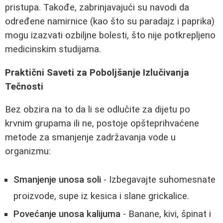
pristupa. Takođe, zabrinjavajući su navodi da
određene namirnice (kao što su paradajz i paprika)
mogu izazvati ozbiljne bolesti, što nije potkrepljeno
medicinskim studijama.
Praktični Saveti za Poboljšanje Izlučivanja
Tečnosti
Bez obzira na to da li se odlučite za dijetu po
krvnim grupama ili ne, postoje opšteprihvaćene
metode za smanjenje zadržavanja vode u
organizmu:
Smanjenje unosa soli
- Izbegavajte suhomesnate
proizvode, supe iz kesica i slane grickalice.
Povećanje unosa kalijuma
- Banane, kivi, špinat i