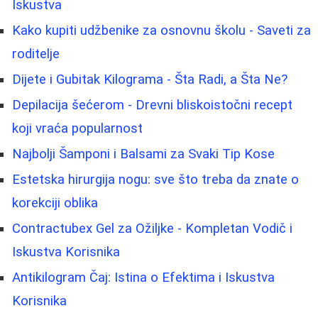
Iskustva
Kako kupiti udžbenike za osnovnu školu - Saveti za
roditelje
Dijete i Gubitak Kilograma - Šta Radi, a Šta Ne?
Depilacija šećerom - Drevni bliskoistočni recept
koji vraća popularnost
Najbolji Šamponi i Balsami za Svaki Tip Kose
Estetska hirurgija nogu: sve što treba da znate o
korekciji oblika
Contractubex Gel za Ožiljke - Kompletan Vodič i
Iskustva Korisnika
Antikilogram Čaj: Istina o Efektima i Iskustva
Korisnika