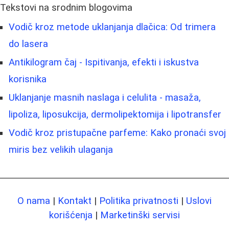
Tekstovi na srodnim blogovima
Vodič kroz metode uklanjanja dlačica: Od trimera
do lasera
Antikilogram čaj - Ispitivanja, efekti i iskustva
korisnika
Uklanjanje masnih naslaga i celulita - masaža,
lipoliza, liposukcija, dermolipektomija i lipotransfer
Vodič kroz pristupačne parfeme: Kako pronaći svoj
miris bez velikih ulaganja
O nama
|
Kontakt
|
Politika privatnosti
|
Uslovi
korišćenja
|
Marketinški servisi