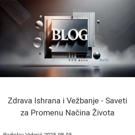
Zdrava Ishrana i Vežbanje - Saveti
za Promenu Načina Života
Radislav Vidarić
2025-08-05