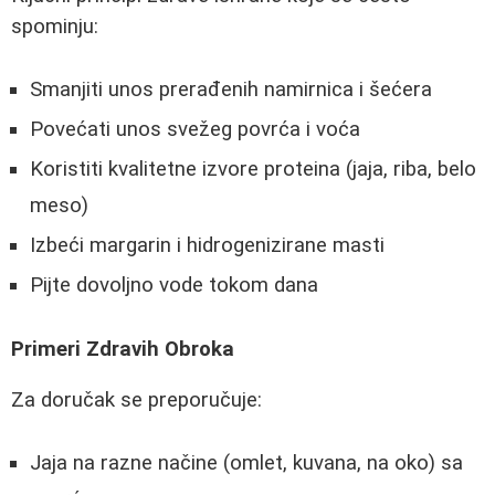
spominju:
Smanjiti unos prerađenih namirnica i šećera
Povećati unos svežeg povrća i voća
Koristiti kvalitetne izvore proteina (jaja, riba, belo
meso)
Izbeći margarin i hidrogenizirane masti
Pijte dovoljno vode tokom dana
Primeri Zdravih Obroka
Za doručak se preporučuje:
Jaja na razne načine (omlet, kuvana, na oko) sa