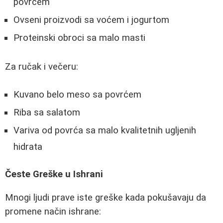
povrćem
Ovseni proizvodi sa voćem i jogurtom
Proteinski obroci sa malo masti
Za ručak i večeru:
Kuvano belo meso sa povrćem
Riba sa salatom
Variva od povrća sa malo kvalitetnih ugljenih
hidrata
Česte Greške u Ishrani
Mnogi ljudi prave iste greške kada pokušavaju da
promene način ishrane: