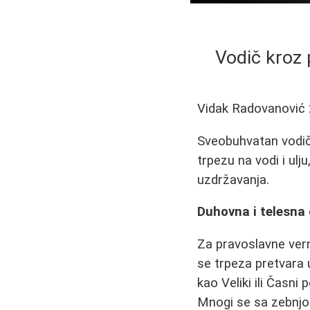
Vodič kroz 
Vidak Radovanović
Sveobuhvatan vodič 
trpezu na vodi i ul
uzdržavanja.
Duhovna i telesna
Za pravoslavne ver
se trpeza pretvara 
kao Veliki ili Časni
Mnogi se sa zebnjom 