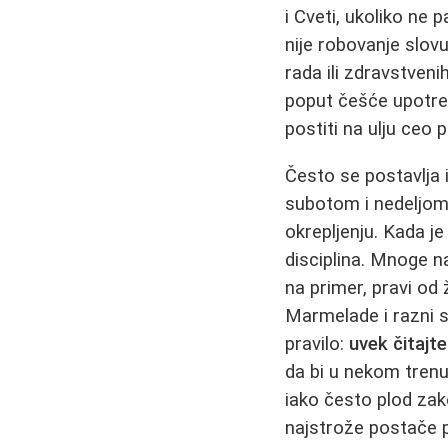
i Cveti, ukoliko ne
nije robovanje slov
rada ili zdravstven
poput češće upotrebe
postiti na ulju ceo
Često se postavlja 
subotom i nedeljom,
okrepljenju. Kada j
disciplina. Mnoge na
na primer, pravi od 
Marmelade i razni sl
pravilo:
uvek čitajte
da bi u nekom trenut
iako često plod zak
najstrože postače pr