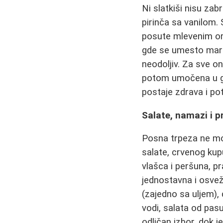
Ni slatkiši nisu za
pirinča sa vanilom
posute mlevenim ora
gde se umesto marga
neodoljiv. Za sve o
potom umočena u gl
postaje zdrava i po
Salate, namazi i p
Posna trpeza ne mož
salate, crvenog kup
vlašca i peršuna, p
jednostavna i osve
(zajedno sa uljem), 
vodi, salata od pa
odličan izbor, dok 