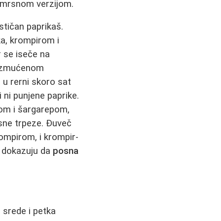
a mrsnom verzijom.
stičan paprikaš.
ka, krompirom i
r se iseče na
 razmućenom
 u rerni skoro sat
 ni punjene paprike.
rom i šargarepom,
sne trpeze. Đuveč
rompirom, i krompir-
e dokazuju da
posna
 srede i petka