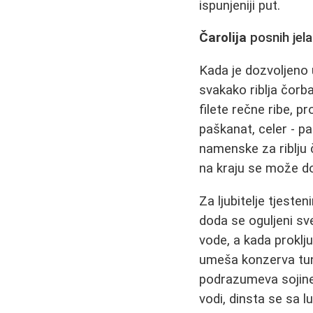
ispunjeniji put.
Čarolija
posnih jela
Kada je dozvoljeno u
svakako riblja čorba
filete rečne ribe, pr
paškanat, celer - p
namenske za riblju 
na kraju se može do
Za ljubitelje tjeste
doda se oguljeni sve
vode, a kada proklju
umeša konzerva tunj
podrazumeva sojine
vodi, dinsta se sa 