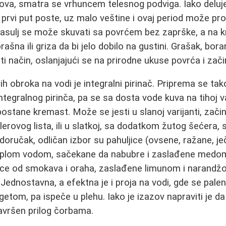
ova, smatra se vrhuncem telesnog podviga. Iako deluj
prvi put poste, uz malo veštine i ovaj period može pro
asulj se može skuvati sa povrćem bez zaprške, a na kr
na ili griza da bi jelo dobilo na gustini. Grašak, borani
ti način, oslanjajući se na prirodne ukuse povrća i zači
jih obroka na vodi je integralni pirinač. Priprema se t
ntegralnog pirinča, pa se sa dosta vode kuva na tihoj v
 postane kremast. Može se jesti u slanoj varijanti, z
erovog lista, ili u slatkoj, sa dodatkom žutog šećera,
doručak, odličan izbor su pahuljice (ovsene, ražane, j
oplom vodom, sačekane da nabubre i zaslađene medom
lice od smokava i oraha, zaslađene limunom i narandžo
ednostavna, a efektna je i proja na vodi, gde se pale
tom, pa ispeče u plehu. Iako je izazov napraviti je da
avršen prilog čorbama.