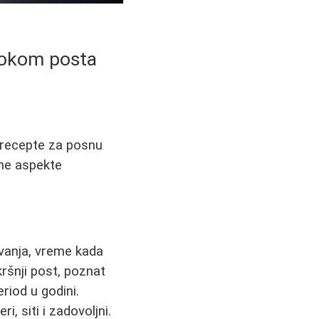
 tokom posta
e recepte za posnu
vne aspekte
vanja, vreme kada
kršnji post, poznat
eriod u godini.
, siti i zadovoljni.