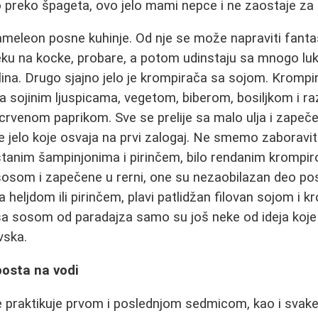
o preko špageta, ovo jelo mami nepce i ne zaostaje z
ameleon posne kuhinje. Od nje se može napraviti fanta
seku na kocke, probare, a potom udinstaju sa mnogo lu
lina. Drugo sjajno jelo je krompirača sa sojom. Krompi
a sojinim ljuspicama, vegetom, biberom, bosiljkom i
rvenom paprikom. Sve se prelije sa malo ulja i zapeče
e jelo koje osvaja na prvi zalogaj. Ne smemo zaboraviti
stanim šampinjonima i pirinčem, bilo rendanim krompi
 sosom i zapečene u rerni, one su nezaobilazan deo po
heljdom ili pirinčem, plavi patlidžan filovan sojom i k
 sa sosom od paradajza samo su još neke od ideja koj
vska.
posta na vodi
se praktikuje prvom i poslednjom sedmicom, kao i svake