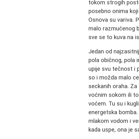
tokom strogih post
posebno onima koji 
Osnova su variva. P
malo razmućenog braš
sve se to kuva na is
Jedan od najzasitni
pola običnog, pola i
upije svu tečnost i
so i možda malo cel
seckanih oraha. Za 
voćnim sokom ili t
voćem. Tu su i kug
energetska bomba. J
mlakom vodom i vege
kada uspe, ona je s