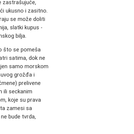
e zastrašujuće,
ći ukusno i zasitno.
aju se može doliti
ja, slatki kupus -
nskog bilja.
ako što se pomeša
atri satima, dok ne
ačinjen samo morskom
 suvog grožđa i
ečmene) prelivene
 ili seckanim
m, koje su prava
nta zamesi sa
 ne bude tvrda,