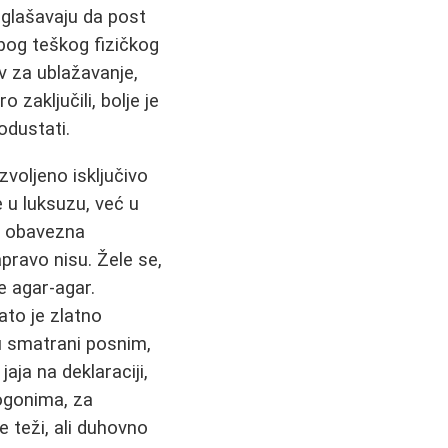
aglašavaju da post
zbog teškog fizičkog
v za ublažavanje,
zaključili, bolje je
odustati.
zvoljeno isključivo
e u luksuzu, već u
je obavezna
pravo nisu. Žele se,
e agar-agar.
ato je zlatno
u smatrani posnim,
aja na deklaraciji,
ogonima, za
e teži, ali duhovno