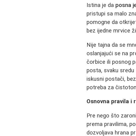
Istina je da
posna j
pristupi sa malo zn
pomogne da otkrije
bez ijedne mrvice ž
Nije tajna da se mn
oslanjajući se na p
čorbice ili posnog pa
posta, svaku sredu i
iskusni postači, be
potreba za čistotom
Osnovna pravila i
Pre nego što zaronim
prema pravilima, p
dozvoljava hrana pr