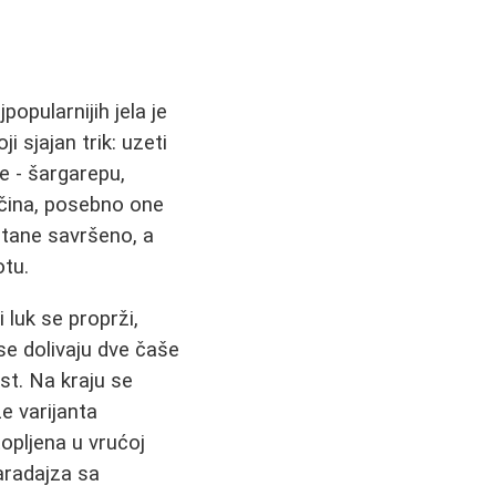
popularnijih jela je
 sjajan trik: uzeti
će - šargarepu,
ačina, posebno one
stane savršeno, a
otu.
 luk se proprži,
se dolivaju dve čaše
st. Na kraju se
e varijanta
opljena u vrućoj
aradajza sa