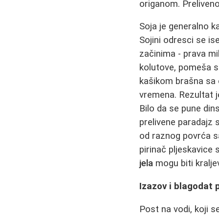
origanom. Preliven
Soja je generalno k
Sojini odresci se i
začinima - prava mi
kolutove, pomeša s
kašikom brašna sa c
vremena. Rezultat j
Bilo da se pune din
prelivene paradajz
od raznog povrća sa 
pirinač pljeskavice
jela
mogu biti kralje
Izazov i blagodat 
Post na vodi, koji 