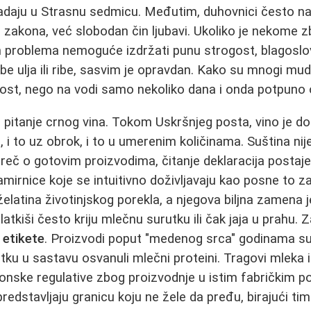
 padaju u Strasnu sedmicu. Međutim, duhovnici često n
u zakona, već slobodan čin ljubavi. Ukoliko je nekome 
ih problema nemoguće izdržati punu strogost, blagoslo
 ulja ili ribe, sasvim je opravdan. Kako su mnogi mudro 
 post, nego na vodi samo nekoliko dana i onda potpuno 
i pitanje crnog vina. Tokom Uskršnjeg posta, vino je do
 i to uz obrok, i to u umerenim količinama. Suština nij
e reč o gotovim proizvodima, čitanje deklaracija posta
mirnice koje se intuitivno doživljavaju kao posne to za
želatina životinjskog porekla, a njegova biljna zamena j
atkiši često kriju mlečnu surutku ili čak jaja u prahu. Z
 etikete
. Proizvodi poput "medenog srca" godinama s
ku u sastavu osvanuli mlečni proteini. Tragovi mleka i j
onske regulative zbog proizvodnje u istim fabričkim p
edstavljaju granicu koju ne žele da pređu, birajući tim