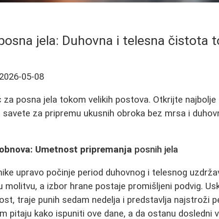
posna jela: Duhovna i telesna čistota
2026-05-08
za posna jela tokom velikih postova. Otkrijte najbolj
ju, savete za pripremu ukusnih obroka bez mrsa i duho
 obnova: Umetnost pripremanja
posnih jela
nike upravo počinje period duhovnog i telesnog uzdrža
u molitvu, a izbor hrane postaje promišljeni podvig. Us
 post, traje punih sedam nedelja i predstavlja najstroži p
pitaju kako ispuniti ove dane, a da ostanu dosledni veri