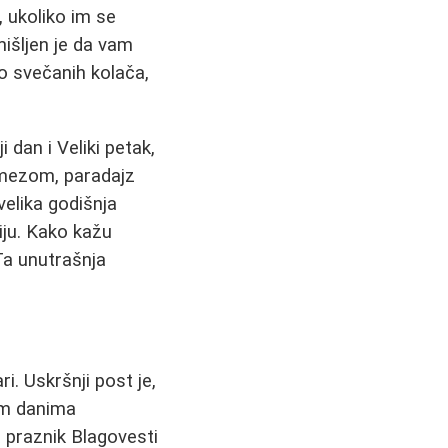
, ukoliko im se
išljen je da vam
o svečanih kolača,
dan i Veliki petak,
kmezom, paradajz
 velika godišnja
iju. Kako kažu
Ta unutrašnja
i. Uskršnji post je,
im danima
a praznik Blagovesti