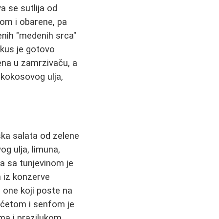
a se sutlija od
om i obarene, pa
enih "medenih srca"
ukus je gotovo
jena u zamrzivaču, a
 kokosovog ulja,
ska salata od zelene
og ulja, limuna,
sa sa tunjevinom je
 iz konzerve
a one koji poste na
rćetom i senfom je
ama i prazilukom