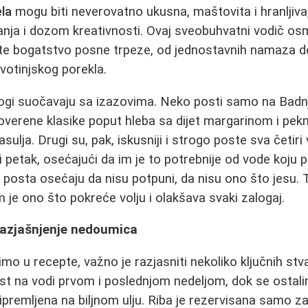
ela
mogu biti neverovatno ukusna, maštovita i hranljiva
anja i dozom kreativnosti. Ovaj sveobuhvatni vodič osm
te bogatstvo posne trpeze, od jednostavnih namaza d
ivotinjskog porekla.
ogi suočavaju sa izazovima. Neko posti samo na Badnji 
roverene klasike poput hleba sa dijet margarinom i pe
sulja. Drugi su, pak, iskusniji i strogo poste sva četiri
 petak, osećajući da im je to potrebnije od vode koju p
z posta osećaju da nisu potpuni, da nisu ono što jesu. 
 je ono što pokreće volju i olakšava svaki zalogaj.
 razjašnjenje nedoumica
o u recepte, važno je razjasniti nekoliko ključnih stvar
ost na vodi prvom i poslednjom nedeljom, dok se ostal
ipremljena na biljnom ulju. Riba je rezervisana samo z