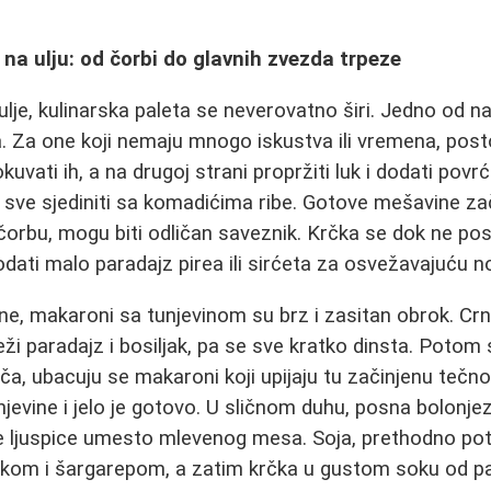
na ulju: od čorbi do glavnih zvezda trpeze
lje, kulinarska paleta se neverovatno širi. Jedno od naj
. Za one koji nemaju mnogo iskustva ili vremena, postoji
okuvati ih, a na drugoj strani propržiti luk i dodati povr
a sve sjediniti sa komadićima ribe. Gotove mešavine z
čorbu, mogu biti odličan saveznik. Krčka se dok ne po
dati malo paradajz pirea ili sirćeta za osvežavajuću n
nine, makaroni sa tunjevinom su brz i zasitan obrok. Crni
ži paradajz i bosiljak, pa se sve kratko dinsta. Potom 
ča, ubacuju se makaroni koji upijaju tu začinjenu tečno
evine i jelo je gotovo. U sličnom duhu, posna bolonjez
 ljuspice umesto mlevenog mesa. Soja, prethodno pot
lukom i šargarepom, a zatim krčka u gustom soku od p