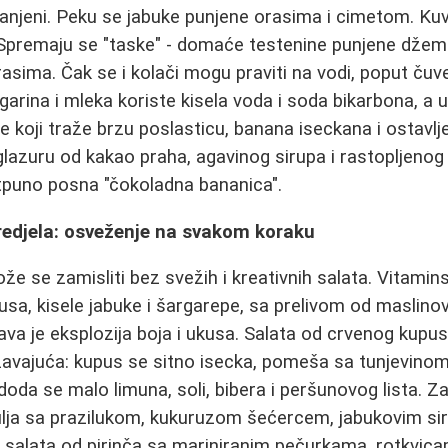
branjeni. Peku se jabuke punjene orasima i cimetom. Kuv
. Spremaju se "taske" - domaće testenine punjene džem
sima. Čak se i kolači mogu praviti na vodi, poput čuv
rina i mleka koriste kisela voda i soda bikarbona, a 
ne koji traže brzu poslasticu, banana iseckana i ostavl
azuru od kakao praha, agavinog sirupa i rastopljenog
tpuno posna "čokoladna bananica".
redjela: osveženje na svakom koraku
e se zamisliti bez svežih i kreativnih salata. Vitamin
usa, kisele jabuke i šargarepe, sa prelivom od maslinov
rava je eksplozija boja i ukusa. Salata od crvenog kupu
žavajuća: kupus se sitno isecka, pomeša sa tunjevinom
doda se malo limuna, soli, bibera i peršunovog lista. Z
sulja sa prazilukom, kukuruzom šećercem, jabukovim si
je salata od pirinča sa mariniranim pečurkama, rotkvic