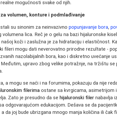
u realne mogućnosti svake od njih.
 - za volumen, konture i podmlađivanje
postali su sinonim za neinvazivno
popunjavanje bora
,
po
 volumena lica. Reč je o gelu na bazi hijaluronske kise
 našoj koži i zaslužna je za hidrataciju i elastičnost. K
nski fileri mogu dati neverovatno prirodne rezultate - p
kozvanih nazolabijalnih bora, kao i diskretno uvećanje u
 Međutim, upravo zbog velike potražnje, na tržištu se
a.
ta, a mogu se naći i na forumima, pokazuju da nije red
aluronskim filerima
ostane sa kvrgicama, asimetrijom il
lja. Zato je presudno da se
hijaluronski filer
nabavlja i
r sa odgovarajućom edukacijom. Dešava se da pacijentk
, a da joj bude ubrizgana mnogo manja količina ili čak fi