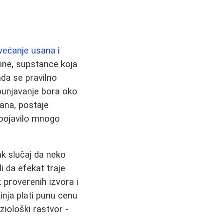
većanje usana
i
line, supstance koja
ada se pravilno
opunjavanje bora oko
sana, postaje
 pojavilo mnogo
ak slučaj da neko
i da efekat traje
z proverenih izvora i
inja plati punu cenu
ziološki rastvor -