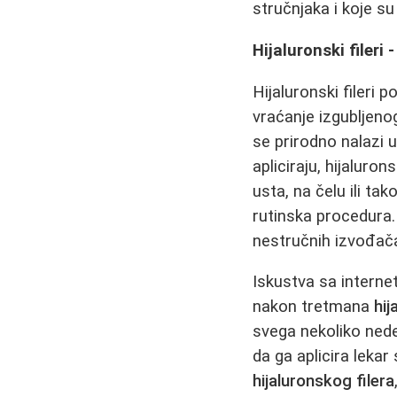
stručnjaka i koje s
Hijaluronski fileri
Hijaluronski fileri 
vraćanje izgubljenog
se prirodno nalazi u
apliciraju, hijaluro
usta, na čelu ili ta
rutinska procedura.
nestručnih izvođač
Iskustva sa interne
nakon tretmana
hij
svega nekoliko nede
da ga aplicira leka
hijaluronskog filera