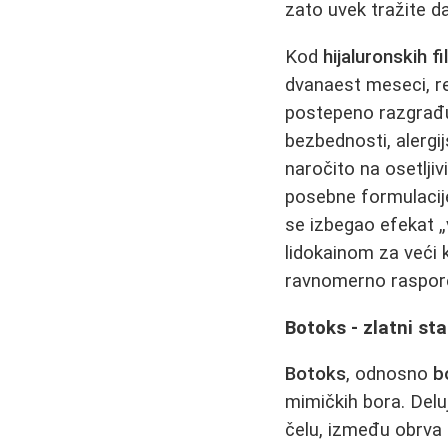
zato uvek tražite da
Kod
hijaluronskih fi
dvanaest meseci, r
postepeno razgrađuj
bezbednosti, alergij
naročito na osetlj
posebne formulaci
se izbegao efekat „v
lidokainom za veći 
ravnomerno raspor
Botoks - zlatni s
Botoks
, odnosno
b
mimičkih bora. Del
čelu, između obrva 