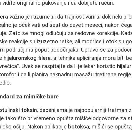
 vidite originalno pakovanje i da dobijete račun.
lera
važno je razumeti i da trajnost varira: dok neki p
ealno je očekivati od šest do devet meseci, nakon čeg
e. Zato se mnogi odlučuju za redovne korekcije. Kada
ske reakcije su izuzetno retke, ali modrice i otok su g
ivim područjima poput podočnjaka. Upravo se za podoč
je
hijaluronskog filera
, a tehnika apliciranja mora biti 
rećica“. Uvek se raspitajte da li je lekar koristio
hijalu
komfor i da li planira naknadnu masažu tretirane regije
edio.
tandard za mimičke bore
otulinski toksin
, decenijama je najpopularniji tretman 
uje tako što privremeno opušta mišiće odgovorne za s
i oko očiju. Nakon aplikacije
botoksa
, mišići se opušta