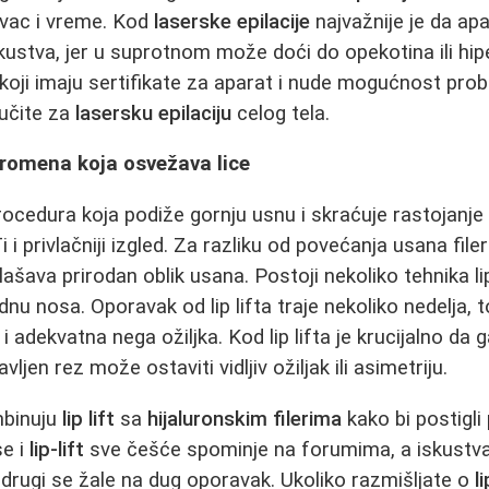
vac i vreme. Kod
laserske epilacije
najvažnije je da apa
kustva, jer u suprotnom može doći do opekotina ili hip
 koji imaju sertifikate za aparat i nude mogućnost prob
lučite za
lasersku epilaciju
celog tela.
 promena koja osvežava lice
 procedura koja podiže gornju usnu i skraćuje rastojanje
 i privlačniji izgled. Za razliku od povećanja usana file
lašava prirodan oblik usana. Postoji nekoliko tehnika lip 
i dnu nosa. Oporavak od lip lifta traje nekoliko nedelja, 
 adekvatna nega ožiljka. Kod lip lifta je krucijalno da 
avljen rez može ostaviti vidljiv ožiljak ili asimetriju.
mbinuju
lip lift
sa
hijaluronskim filerima
kako bi postigli 
se i
lip-lift
sve češće spominje na forumima, a iskustva
, drugi se žale na dug oporavak. Ukoliko razmišljate o
l