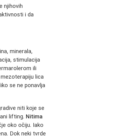
e njihovih
ktivnosti i da
na, minerala,
acija, stimulacija
ermarolerom ili
 mezoterapiju lica
liko se ne ponavlja
radive niti koje se
ni lifting.
Nitima
čje oko očiju. Iako
ena. Dok neki tvrde