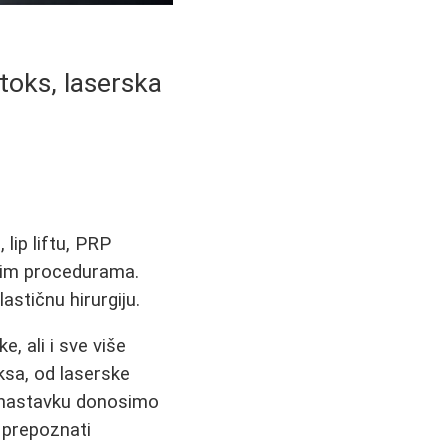
otoks, laserska
 lip liftu, PRP
skim procedurama.
astičnu hirurgiju.
, ali i sve više
ksa, od laserske
 U nastavku donosimo
o prepoznati