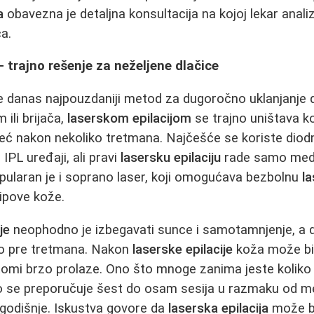
a
obavezna je detaljna konsultacija na kojoj lekar anali
ca.
- trajno rešenje za neželjene dlačice
e danas najpouzdaniji metod za dugoročno uklanjanje dl
 ili brijača,
laserskom epilacijom
se trajno uništava ko
i već nakon nekoliko tretmana. Najčešće se koriste diodni
i IPL uređaji, ali pravi
lasersku epilaciju
rade samo medic
pularan je i soprano laser, koji omogućava bezbolnu
la
ipove kože.
je
neophodno je izbegavati sunce i samotamnjenje, a dl
o pre tretmana. Nakon
laserske epilacije
koža može bit
imptomi brzo prolaze. Ono što mnoge zanima jeste kolik
no se preporučuje šest do osam sesija u razmaku od 
godišnje. Iskustva govore da
laserska epilacija
može bi