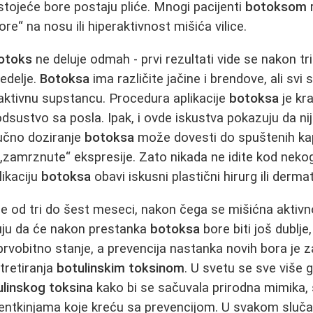
stojeće bore postaju pliće. Mnogi pacijenti
botoksom
r
re“ na nosu ili hiperaktivnost mišića vilice.
otoks
ne deluje odmah - prvi rezultati vide se nakon t
edelje.
Botoksa
ima različite jačine i brendove, ali svi 
u aktivnu supstancu. Procedura aplikacije
botoksa
je kr
odsustvo sa posla. Ipak, i ovde iskustva pokazuju da n
učno doziranje
botoksa
može dovesti do spuštenih kap
„zamrznute“ ekspresije. Zato nikada ne idite kod nekoga
likaciju
botoksa
obavi iskusni plastični hirurg ili derma
je od tri do šest meseci, nakon čega se mišićna aktiv
uju da će nakon prestanka
botoksa
bore biti još dublje,
 prvobitno stanje, a prevencija nastanka novih bora je 
tretiranja
botulinskim toksinom
. U svetu se sve više g
ulinskog toksina
kako bi se sačuvala prirodna mimika,
ntkinjama koje kreću sa prevencijom. U svakom slučaju