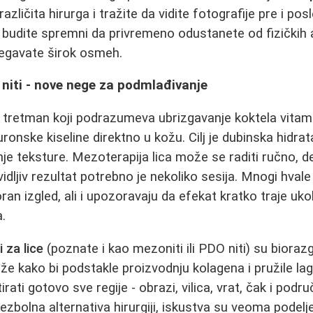
zličita hirurga i tražite da vidite fotografije pre i posl
 budite spremni da privremeno odustanete od fizičkih a
begavate širok osmeh.
i niti - nove nege za podmlađivanje
 tretman koji podrazumeva ubrizgavanje koktela vitami
uronske kiseline direktno u kožu. Cilj je dubinska hidrat
nje teksture. Mezoterapija lica može se raditi ručno, d
dljiv rezultat potrebno je nekoliko sesija. Mnogi hvale
ran izgled, ali i upozoravaju da efekat kratko traje uko
.
i za lice
(poznate i kao mezoniti ili PDO niti) su biorazg
že kako bi podstakle proizvodnju kolagena i pružile laga
ati gotovo sve regije - obrazi, vilica, vrat, čak i podru
zbolna alternativa hirurgiji, iskustva su veoma podelj