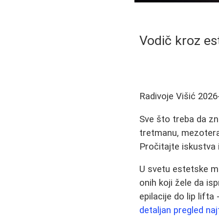
Vodič kroz est
Radivoje Višić
2026
Sve što treba da zna
tretmanu, mezoterap
Pročitajte iskustva 
U svetu estetske med
onih koji žele da i
epilacije do lip lif
detaljan pregled na