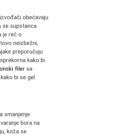
roizvođači obećavaju
a se supstanca
 je reč o
otovo neizbežni,
njake preporučuju
besprekorna kako bi
ronski filer
sa
 kako bi se gel
za smanjenje
tvaranje bora na
ju, koža se