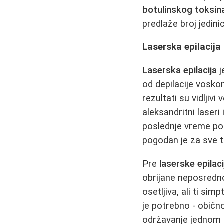
botulinskog toksin
predlaže broj jedini
Laserska epilacija 
Laserska epilacija
j
od depilacije voskom
rezultati su vidljiv
aleksandritni laseri 
poslednje vreme po
pogodan je za sve t
Pre
laserske epilaci
obrijane neposredn
osetljiva, ali ti s
je potrebno - obič
održavanje jednom 