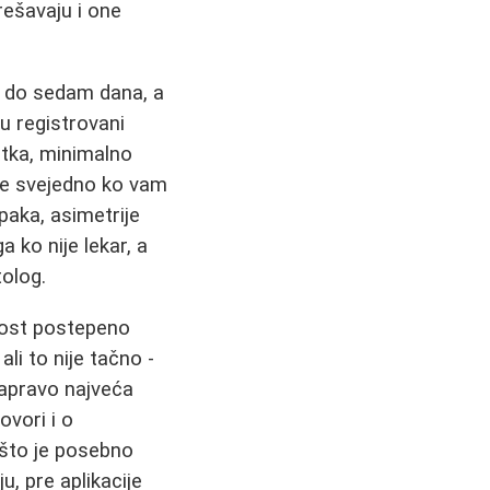
ešavaju i one
ri do sedam dana, a
su registrovani
atka, minimalno
ije svejedno ko vam
aka, asimetrije
 ko nije lekar, a
tolog.
nost postepeno
 ali to nije tačno -
zapravo najveća
ovori i o
 što je posebno
, pre aplikacije