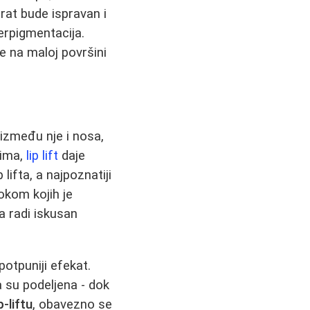
rat bude ispravan i
erpigmentacija.
e na maloj površini
 između nje i nosa,
rima,
lip lift
daje
lifta, a najpoznatiji
tokom kojih je
ga radi iskusan
potpuniji efekat.
 su podeljena - dok
ip-liftu
, obavezno se