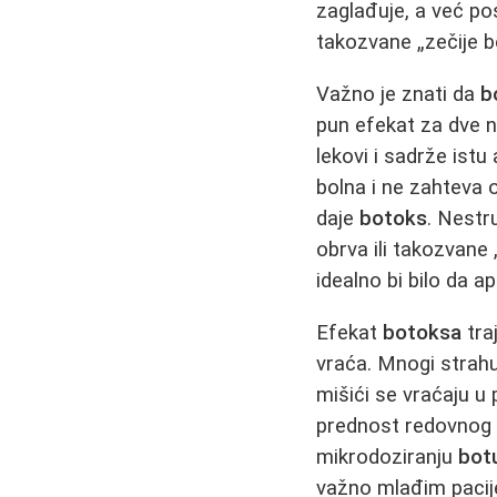
zaglađuje, a već po
takozvane „zečije bo
Važno je znati da
b
pun efekat za dve n
lekovi i sadrže ist
bolna i ne zahteva 
daje
botoks
. Nestr
obrva ili takozvane 
idealno bi bilo da ap
Efekat
botoksa
tra
vraća. Mnogi strah
mišići se vraćaju u
prednost redovnog 
mikrodoziranju
bot
važno mlađim pacije