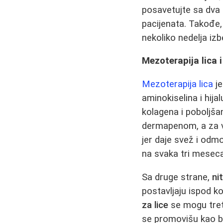
posavetujte sa dva ra
pacijenata. Takođe,
nekoliko nedelja iz
Mezoterapija lica 
Mezoterapija lica
je
aminokiselina i hijal
kolagena i poboljša
dermapenom, a za vi
jer daje svež i odmo
na svaka tri meseca
Sa druge strane,
nit
postavljaju ispod ko
za lice
se mogu tretir
se promovišu kao be