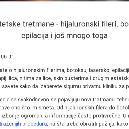
etske tretmane - hijaluronski fileri, b
epilacija i još mnogo toga
-06-01
te o hijaluronskim filerima, botoksu, laserskoj epilaciji,
iji lica, nitima za lice, skin busterima i drugim estet
i savete kako da izaberete sigurnu privatnu kliniku za pl
icine svakodnevno se pojavljuju novi tretmani i tehnike
sprave ono što im smeta. Od hijaluronskih filera do boto
ta - izbor je ogroman, a informacije često protivrečne.
jtraženijih procedura
, na šta treba obratiti pažnju, kak