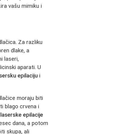
zira vašu mimiku i
ačica. Za razliku
ren dlake, a
 laseri,
inski aparati. U
sersku epilaciju
i
ačice moraju biti
i blago crvena i
o
laserske epilacije
mesec dana, a potom
ti skupa, ali