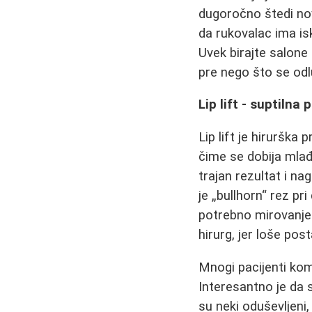
dugoročno štedi no
da rukovalac ima is
Uvek birajte salone
pre nego što se od
Lip lift - suptilna
Lip lift je hirurška
čime se dobija mlađi
trajan rezultat i nag
je „bullhorn“ rez pr
potrebno mirovanje i
hirurg, jer loše post
Mnogi pacijenti ko
Interesantno je da 
su neki oduševljeni