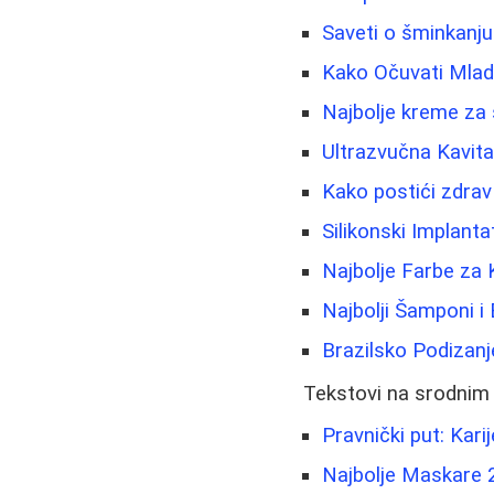
Saveti o šminkanju i
Kako Očuvati Mlado
Najbolje kreme za 
Ultrazvučna Kavit
Kako postići zdra
Silikonski Implanta
Najbolje Farbe za 
Najbolji Šamponi i
Brazilsko Podizanj
Tekstovi na srodnim
Pravnički put: Karij
Najbolje Maskare 2