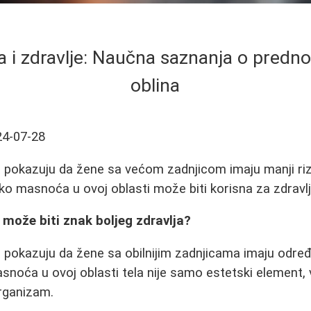
a i zdravlje: Naučna saznanja o predno
oblina
24-07-28
 pokazuju da žene sa većom zadnjicom imaju manji riz
ako masnoća u ovoj oblasti može biti korisna za zdravlj
a može biti znak boljeg zdravlja?
 pokazuju da žene sa obilnijim zadnjicama imaju odre
Masnoća u ovoj oblasti tela nije samo estetski element,
organizam.