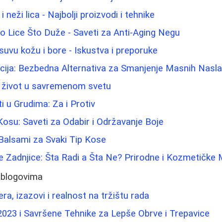
 neži lica - Najbolji proizvodi i tehnike
 Lice Što Duže - Saveti za Anti-Aging Negu
suvu kožu i bore - Iskustva i preporuke
acija: Bezbedna Alternativa za Smanjenje Masnih Nasl
v život u savremenom svetu
ti u Grudima: Za i Protiv
Kosu: Saveti za Odabir i Održavanje Boje
 Balsami za Svaki Tip Kose
e Zadnjice: Šta Radi a Šta Ne? Prirodne i Kozmetičke
 blogovima
era, izazovi i realnost na tržištu rada
023 i Savršene Tehnike za Lepše Obrve i Trepavice