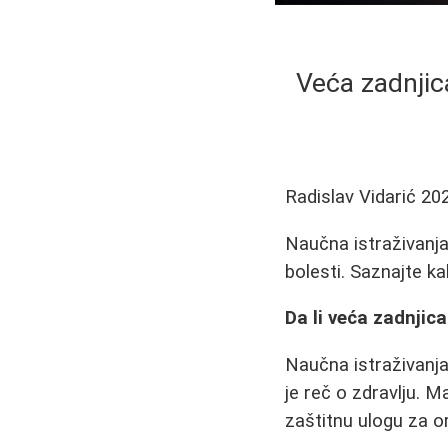
Veća zadnjic
Radislav Vidarić
20
Naučna istraživanja
bolesti. Saznajte k
Da li veća zadnjic
Naučna istraživanja
je reč o zdravlju. 
zaštitnu ulogu za 