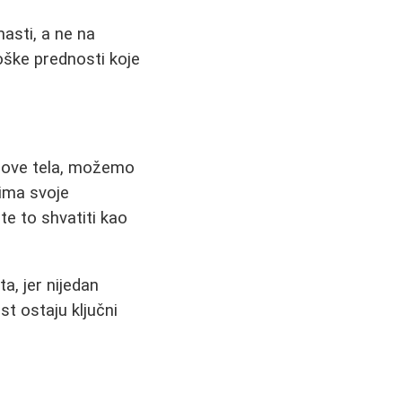
asti, a ne na
oške prednosti koje
ipove tela, možemo
 ima svoje
te to shvatiti kao
a, jer nijedan
t ostaju ključni