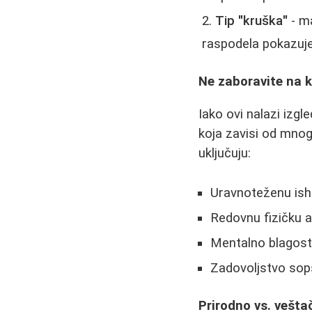
Tip "kruška"
- ma
raspodela pokazuje
Ne zaboravite na 
Iako ovi nalazi izg
koja zavisi od mnog
uključuju:
Uravnoteženu ish
Redovnu fizičku a
Mentalno blagost
Zadovoljstvo sop
Prirodno vs. vešta