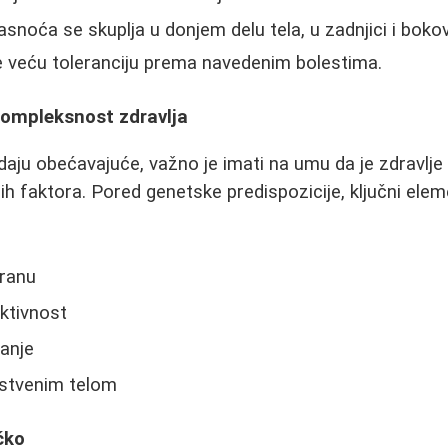
snoća se skuplja u donjem delu tela, u zadnjici i boko
 veću toleranciju prema navedenim bolestima.
kompleksnost zdravlja
ledaju obećavajuće, važno je imati na umu da je zdravlj
ih faktora. Pored genetske predispozicije, ključni elem
ranu
ktivnost
anje
stvenim telom
čko