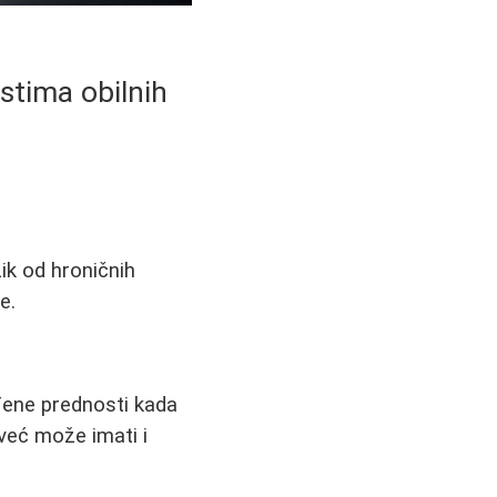
stima obilnih
ik od hroničnih
e.
đene prednosti kada
 već može imati i