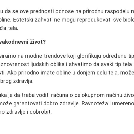
u da se ove prednosti odnose na prirodnu raspodelu m
bline. Estetski zahvati ne mogu reprodukovati sve biol
đa tela.
vakodnevni život?
iramo na modne trendove koji glorifikuju određene t
znovrsnost ljudskih oblika i shvatimo da svaki tip tela
ti. Ako prirodno imate obline u donjem delu tela, može
brog zdravlja.
uka je da treba voditi računa o celokupnom načinu život
može garantovati dobro zdravlje. Ravnoteža i umerenos
no zdravlje i dobrobit.