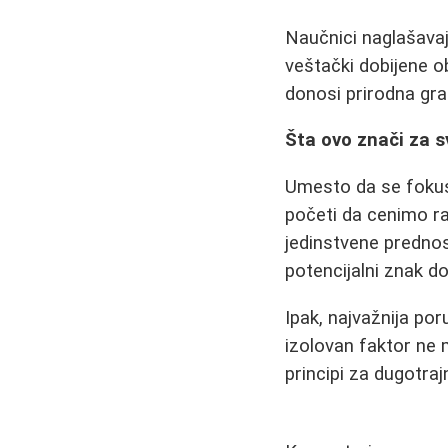
Naučnici naglašavaj
veštački dobijene o
donosi prirodna gra
Šta ovo znači za s
Umesto da se fokus
početi da cenimo ra
jedinstvene prednos
potencijalni znak do
Ipak, najvažnija por
izolovan faktor ne 
principi za dugotraj