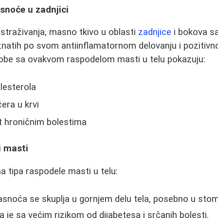
snoće u zadnjici
straživanja, masno tkivo u oblasti
zadnjice
i bokova s
znatih po svom antiinflamatornom delovanju i pozitivn
obe sa ovakvom raspodelom masti u telu pokazuju:
lesterola
era u krvi
 hroničnim bolestima
i masti
 tipa raspodele masti u telu:
snoća se skuplja u gornjem delu tela, posebno u sto
je sa većim rizikom od dijabetesa i srčanih bolesti.