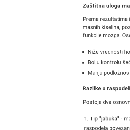
Zaštitna uloga ma
Prema rezultatima i
masnih kiselina, po
funkcije mozga. Os
Niže vrednosti ho
Bolju kontrolu šeć
Manju podložnost
Razlike u raspodel
Postoje dva osnovna
Tip "jabuka"
- ma
raspodela povezana 