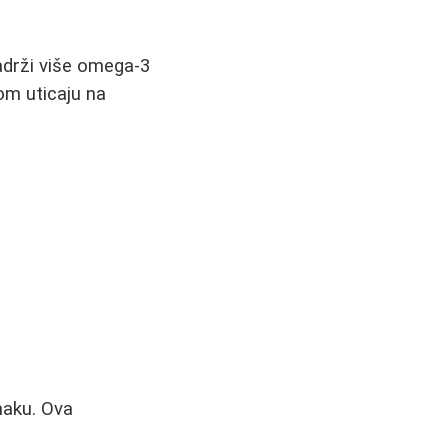
adrži više omega-3
om uticaju na
maku. Ova