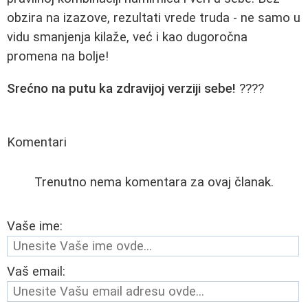
obzira na izazove, rezultati vrede truda - ne samo u
vidu smanjenja kilaže, već i kao dugoročna
promena na bolje!
Srećno na putu ka zdravijoj verziji sebe!
????
Komentari
Trenutno nema komentara za ovaj članak.
Vaše ime:
Vaš email: