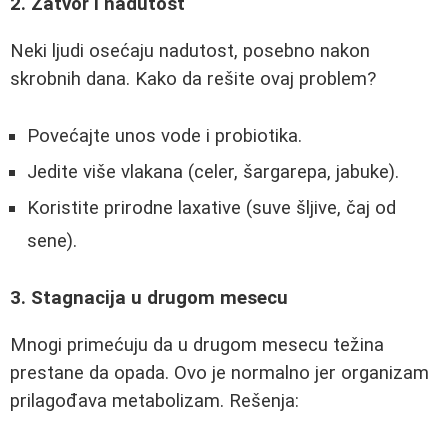
2. Zatvor i nadutost
Neki ljudi osećaju nadutost, posebno nakon
skrobnih dana. Kako da rešite ovaj problem?
Povećajte unos vode i probiotika.
Jedite više vlakana (celer, šargarepa, jabuke).
Koristite prirodne laxative (suve šljive, čaj od
sene).
3. Stagnacija u drugom mesecu
Mnogi primećuju da u drugom mesecu težina
prestane da opada. Ovo je normalno jer organizam
prilagođava metabolizam. Rešenja: