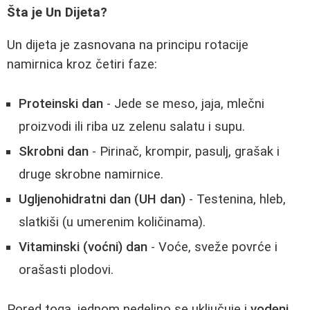
Šta je Un Dijeta?
Un dijeta je zasnovana na principu rotacije
namirnica kroz četiri faze:
Proteinski dan
- Jede se meso, jaja, mlečni
proizvodi ili riba uz zelenu salatu i supu.
Skrobni dan
- Pirinač, krompir, pasulj, grašak i
druge skrobne namirnice.
Ugljenohidratni dan (UH dan)
- Testenina, hleb,
slatkiši (u umerenim količinama).
Vitaminski (voćni) dan
- Voće, sveže povrće i
orašasti plodovi.
Pored toga, jednom nedeljno se uključuje i
vodeni