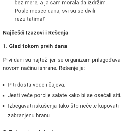
bez mere, a ja sam morala da izdržim.
Posle mesec dana, svi su se divili
rezultatima!"
Najčešći Izazovi i Rešenja
1. Glad tokom prvih dana
Prvi dani su najteži jer se organizam prilagođava
novom načinu ishrane. Rešenje je:
Piti dosta vode i čajeva.
Jesti veće porcije salate kako bi se osećali siti.
Izbegavati iskušenja tako što nećete kupovati
zabranjenu hranu.