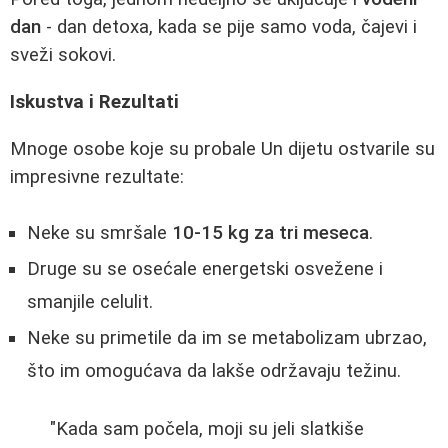
dan
- dan detoxa, kada se pije samo voda, čajevi i
sveži sokovi.
Iskustva i Rezultati
Mnoge osobe koje su probale Un dijetu ostvarile su
impresivne rezultate:
Neke su smršale
10-15 kg za tri meseca
.
Druge su se osećale energetski osvežene i
smanjile celulit.
Neke su primetile da im se metabolizam ubrzao,
što im omogućava da lakše održavaju težinu.
"Kada sam počela, moji su jeli slatkiše