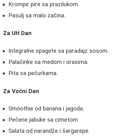
Krompir pire sa prazilukom.
Pasulj sa malo začina.
Za UH Dan
Integralne spagete sa paradajz sosom.
Palačinke sa medom i orasima.
Pita sa pečurkama.
Za Voćni Dan
Smoothie od banana i jagoda.
Pečene jabuke sa cimetom.
Salata od narandže i šargarepe.