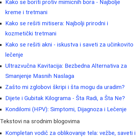
Kako se boriti protiv mimicnih bora - Najbolje
kreme i tretmani
Kako se rešiti mitisera: Najbolji prirodni i
kozmetički tretmani
Kako se rešiti akni - iskustva i saveti za učinkovito
lečenje
Ultrazvučna Kavitacija: Bezbedna Alternativa za
Smanjenje Masnih Naslaga
Zašto mi zglobovi škripi i šta mogu da uradim?
Dijete i Gubitak Kilograma - Šta Radi, a Šta Ne?
Kondilomi (HPV): Simptomi, Dijagnoza i Lečenje
Tekstovi na srodnim blogovima
Kompletan vodič za oblikovanje tela: vežbe, saveti i