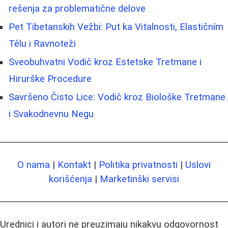
rešenja za problematične delove
Pet Tibetanskih Vežbi: Put ka Vitalnosti, Elastičním
Tělu i Ravnoteži
Sveobuhvatni Vodič kroz Estetske Tretmane i
Hirurške Procedure
Savršeno Čisto Lice: Vodič kroz Biološke Tretmane
i Svakodnevnu Negu
O nama
|
Kontakt
|
Politika privatnosti
|
Uslovi
korišćenja
|
Marketinški servisi
Urednici i autori ne preuzimaju nikakvu odgovornost