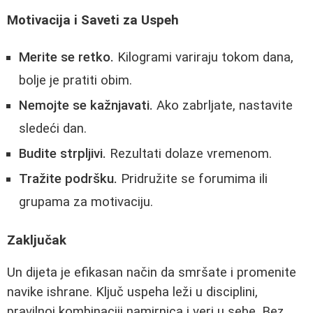
Motivacija i Saveti za Uspeh
Merite se retko.
Kilogrami variraju tokom dana,
bolje je pratiti obim.
Nemojte se kažnjavati.
Ako zabrljate, nastavite
sledeći dan.
Budite strpljivi.
Rezultati dolaze vremenom.
Tražite podršku.
Pridružite se forumima ili
grupama za motivaciju.
Zaključak
Un dijeta je efikasan način da smršate i promenite
navike ishrane. Ključ uspeha leži u disciplini,
pravilnoj kombinaciji namirnica i veri u sebe. Bez