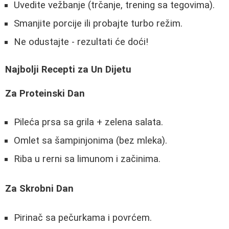
Uvedite vežbanje (trčanje, trening sa tegovima).
Smanjite porcije ili probajte turbo režim.
Ne odustajte - rezultati će doći!
Najbolji Recepti za Un Dijetu
Za Proteinski Dan
Pileća prsa sa grila + zelena salata.
Omlet sa šampinjonima (bez mleka).
Riba u rerni sa limunom i začinima.
Za Skrobni Dan
Pirinač sa pečurkama i povrćem.