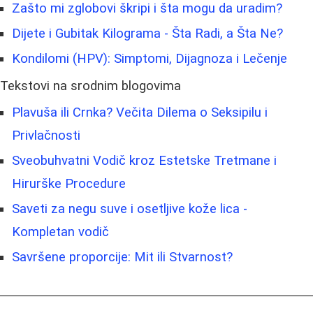
Zašto mi zglobovi škripi i šta mogu da uradim?
Dijete i Gubitak Kilograma - Šta Radi, a Šta Ne?
Kondilomi (HPV): Simptomi, Dijagnoza i Lečenje
Tekstovi na srodnim blogovima
Plavuša ili Crnka? Večita Dilema o Seksipilu i
Privlačnosti
Sveobuhvatni Vodič kroz Estetske Tretmane i
Hirurške Procedure
Saveti za negu suve i osetljive kože lica -
Kompletan vodič
Savršene proporcije: Mit ili Stvarnost?