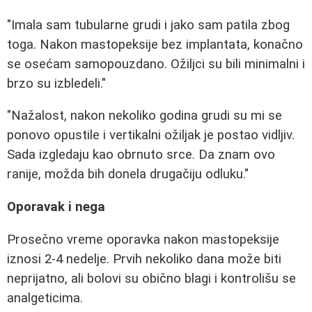
"Imala sam tubularne grudi i jako sam patila zbog
toga. Nakon mastopeksije bez implantata, konačno
se osećam samopouzdano. Ožiljci su bili minimalni i
brzo su izbledeli."
"Nažalost, nakon nekoliko godina grudi su mi se
ponovo opustile i vertikalni ožiljak je postao vidljiv.
Sada izgledaju kao obrnuto srce. Da znam ovo
ranije, možda bih donela drugačiju odluku."
Oporavak i nega
Prosečno vreme oporavka nakon mastopeksije
iznosi 2-4 nedelje. Prvih nekoliko dana može biti
neprijatno, ali bolovi su obično blagi i kontrolišu se
analgeticima.