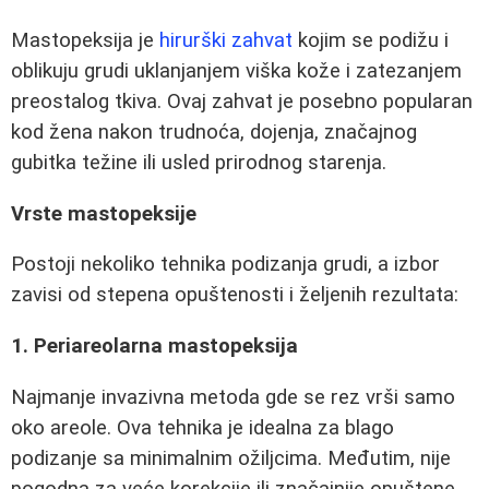
Mastopeksija je
hirurški zahvat
kojim se podižu i
oblikuju grudi uklanjanjem viška kože i zatezanjem
preostalog tkiva. Ovaj zahvat je posebno popularan
kod žena nakon trudnoća, dojenja, značajnog
gubitka težine ili usled prirodnog starenja.
Vrste mastopeksije
Postoji nekoliko tehnika podizanja grudi, a izbor
zavisi od stepena opuštenosti i željenih rezultata:
1. Periareolarna mastopeksija
Najmanje invazivna metoda gde se rez vrši samo
oko areole. Ova tehnika je idealna za blago
podizanje sa minimalnim ožiljcima. Međutim, nije
pogodna za veće korekcije ili značajnije opuštene