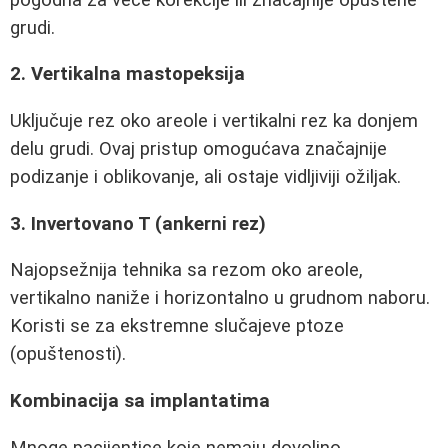
grudi.
2. Vertikalna mastopeksija
Uključuje rez oko areole i vertikalni rez ka donjem
delu grudi. Ovaj pristup omogućava značajnije
podizanje i oblikovanje, ali ostaje vidljiviji ožiljak.
3. Invertovano T (ankerni rez)
Najopsežnija tehnika sa rezom oko areole,
vertikalno naniže i horizontalno u grudnom naboru.
Koristi se za ekstremne slučajeve ptoze
(opuštenosti).
Kombinacija sa implantatima
Mnoge pacijentice koje nemaju dovoljno