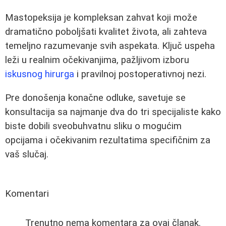
Mastopeksija je kompleksan zahvat koji može
dramatično poboljšati kvalitet života, ali zahteva
temeljno razumevanje svih aspekata. Ključ uspeha
leži u realnim očekivanjima, pažljivom izboru
iskusnog hirurga
i pravilnoj postoperativnoj nezi.
Pre donošenja konačne odluke, savetuje se
konsultacija sa najmanje dva do tri specijaliste kako
biste dobili sveobuhvatnu sliku o mogućim
opcijama i očekivanim rezultatima specifičnim za
vaš slučaj.
Komentari
Trenutno nema komentara za ovaj članak.