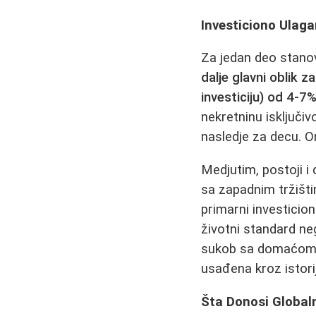
Investiciono Ulaga
Za jedan deo stanov
dalje glavni oblik z
investiciju) od 4-7%
nekretninu isključiv
nasledje za decu. On
Medjutim, postoji i 
sa zapadnim tržišt
primarni investicion
životni standard ne
sukob sa domaćom t
usađena kroz istori
Šta Donosi Global