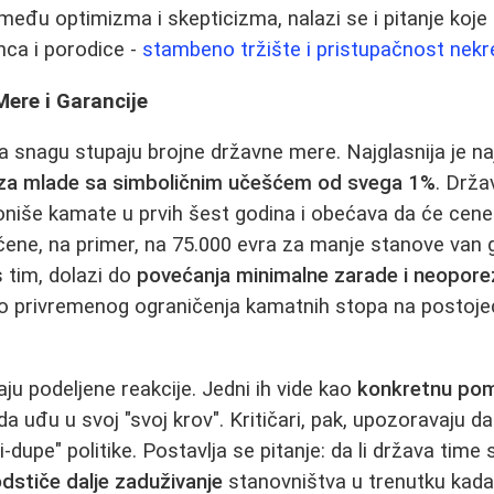
među optimizma i skepticizma, nalazi se i pitanje koje
nca i porodice -
stambeno tržište i pristupačnost nekr
Mere i Garancije
 snagu stupaju brojne državne mere. Najglasnija je n
 za mlade sa simboličnim učešćem od svega 1%
. Drža
niše kamate u prvih šest godina i obećava da će cene
čene, na primer, na 75.000 evra za manje stanove van 
s tim, dolazi do
povećanja minimalne zarade i neopore
 do privremenog ograničenja kamatnih stopa na postojeć
ju podeljene reakcije. Jedni ih vide kao
konkretnu pom
da uđu u svoj "svoj krov". Kritičari, pak, upozoravaju da
pi-dupe" politike. Postavlja se pitanje: da li država tim
odstiče dalje zaduživanje
stanovništva u trenutku kad