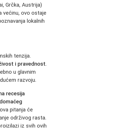
i, Grčka, Austrija)
za većinu, ovo ostaje
epoznavanja lokalnih
mskih tenzija.
živost i pravednost
.
sebno u glavnim
udućem razvoju.
na recesija
oć domaćeg
 ova pitanja će
manje održivog rasta.
izilazi iz svih ovih