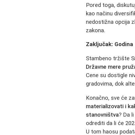
Pored toga, diskutu
kao načinu diversifi
nedostižna opcija z
zakona.
Zaključak: Godina 
Stambeno tržište Srb
Državne mere pružaj
Cene su dostigle ni
gradovima, dok alte
Konačno, sve će zav
materializovati i k
stanovništva
? Da l
odrediti da li će 202
U tom haosu podatak