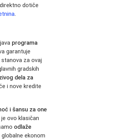
 direktno dotiče
etnina
.
ajava
programa
va garantuje
 stanova za ovaj
glavnih gradskih
zivog dela za
e i nove kredite
oć i šansu za one
 je ovo klasičan
e samo
odlaže
a globalne ekonom