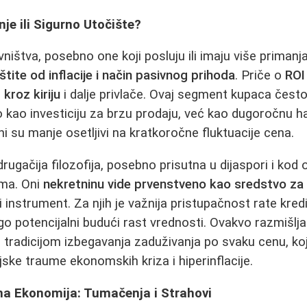
nje ili Sigurno Utočište?
ništva, posebno one koji posluju ili imaju više primanj
aštite od inflacije i način pasivnog prihoda
. Priče o
ROI
 kroz kiriju
i dalje privlače. Ovaj segment kupaca često
o kao investiciju za brzu prodaju, već kao dugoročnu ha
i su manje osetljivi na kratkoročne fluktuacije cena.
drugačija filozofija, posebno prisutna u dijaspori i kod 
ima. Oni
nekretninu vide prvenstveno kao sredstvo za 
i instrument. Za njih je važnija pristupačnost rate kre
go potencijalni budući rast vrednosti. Ovakvo razmišlja
radicijom izbegavanja zaduživanja po svaku cenu, ko
jske traume ekonomskih kriza i hiperinflacije.
na Ekonomija: Tumačenja i Strahovi