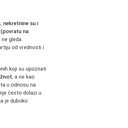
a,
nekretnine su i
 (povratu na
 ne gleda
rtiju od vrednosti i
onih koji su upoznati
život
, a ne kao
dita u odnosu na
nje često dolazi u
ja je duboko