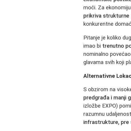
moći. Za ekonomiju 
prikriva strukturn
konkurentne domaće
Pitanje je koliko d
imao bi
trenutno po
nominalno povećao 
glavama svih koji pl
Alternativne Lokac
S obzirom na visok
predgrađa i manji g
izložbe EXPO) pomi
razumnu udaljenost 
infrastrukture, pre