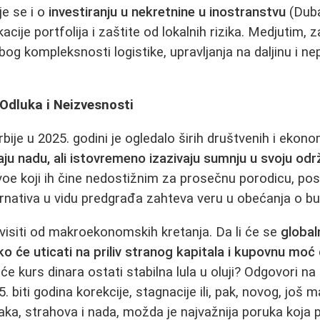
je se i o
investiranju u nekretnine u inostranstvu
(Duba
kacije portfolija i zaštite od lokalnih rizika. Medjutim, 
bog kompleksnosti logistike, upravljanja na daljinu i n
Odluka i Neizvesnosti
ije u 2025. godini je ogledalo širih društvenih i ekono
u nadu, ali istovremeno izazivaju sumnju u svoju odr
voe koji ih čine nedostižnim za prosečnu porodicu, po
rnativa u vidu predgrađa zahteva veru u obećanja o b
isiti od makroekonomskih kretanja. Da li će se
global
ako će uticati na priliv stranog kapitala i kupovnu m
i će kurs dinara ostati stabilna lula u oluji? Odgovori na
5. biti godina korekcije, stagnacije ili, pak, novog, još 
a, strahova i nada, možda je najvažnija poruka koja pro