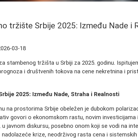
 tržište Srbije 2025: Između Nade i 
2026-03-18
a stambenog tržišta u Srbiji za 2025. godinu. Ispituje
rognoza i društvenih tokova na cene nekretnina i pri
rbije 2025: Između Nade, Straha i Realnosti
nu na prostorima Srbije obeležen je dubokom polarizac
arativ govori o ekonomskom rastu, novim investicijama
 u javnom diskursu, posebno onom koji se vodi na int
 od nadolazeće krize, neodrživog rasta cena i sistemski