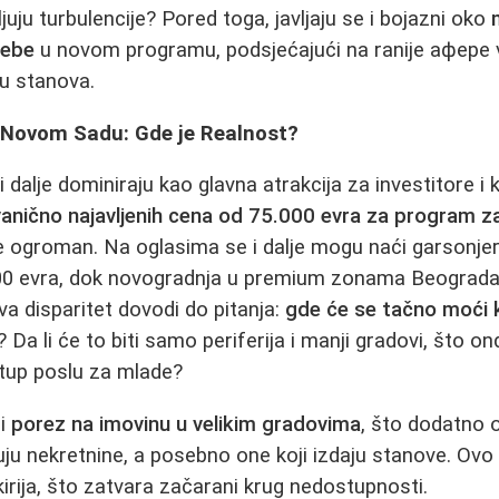
uju turbulencije? Pored toga, javljaju se i bojazni oko
rebe
u novom programu, podsjećajući na ranije aфере
u stanova.
 Novom Sadu: Gde je Realnost?
 dalje dominiraju kao glavna atrakcija za investitore i
anično najavljenih cena od 75.000 evra za program za
e ogroman. Na oglasima se i dalje mogu naći garsonjer
00 evra, dok novogradnja u premium zonama Beograda 
va disparitet dovodi do pitanja:
gde će se tačno moći 
? Da li će to biti samo periferija i manji gradovi, što o
istup poslu za mlade?
 i
porez na imovinu u velikim gradovima
, što dodatno 
uju nekretnine, a posebno one koji izdaju stanove. Ov
t kirija, što zatvara začarani krug nedostupnosti.