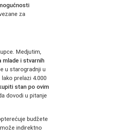
mogućnosti
 vezane za
 kupce. Medjutim,
 mlade i stvarnih
e u starogradnji u
lako prelazi 4.000
kupiti stan po ovim
nda dovodi u pitanje
opterećuje budžete
o može indirektno