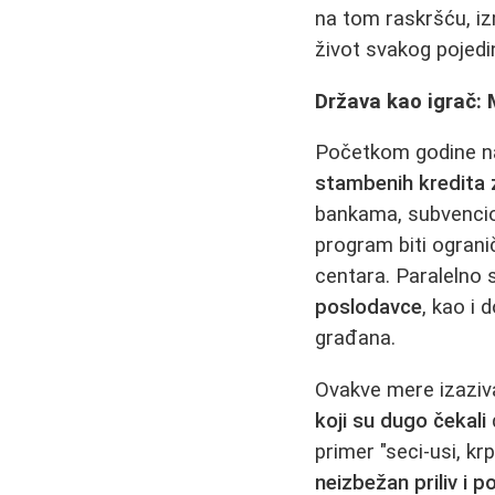
na tom raskršću, iz
život svakog pojedi
Država kao igrač: 
Početkom godine na
stambenih kredita
bankama, subvencio
program biti ograni
centara. Paralelno 
poslodavce
, kao i
građana.
Ovakve mere izaziva
koji su dugo čekali
primer "seci-usi, kr
neizbežan priliv i p