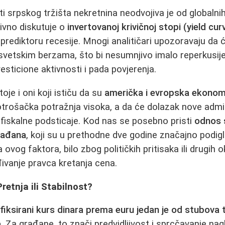
 srpskog tržišta nekretnina neodvojiva je od globalni
ivno diskutuje o
invertovanoj krivičnoj stopi (yield cu
prediktoru recesije. Mnogi analitičari upozoravaju da ć
 svetskim berzama, što bi nesumnjivo imalo reperkusije 
esticione aktivnosti i pada povjerenja.
oje i oni koji ističu da su
američka i evropska ekonom
potrošačka potražnja visoka, a da će dolazak nove admi
fiskalne podsticaje. Kod nas se posebno pristi
odnos s
građana
, koji su u prethodne dve godine značajno podig
og faktora, bilo zbog političkih pritisaka ili drugih o
đivanje pravca kretanja cena.
retnja ili Stabilnost?
,
fiksirani kurs dinara prema euru jedan je od stubova 
e
. Za građane, to znači predvidljivost i sprcčavanje n