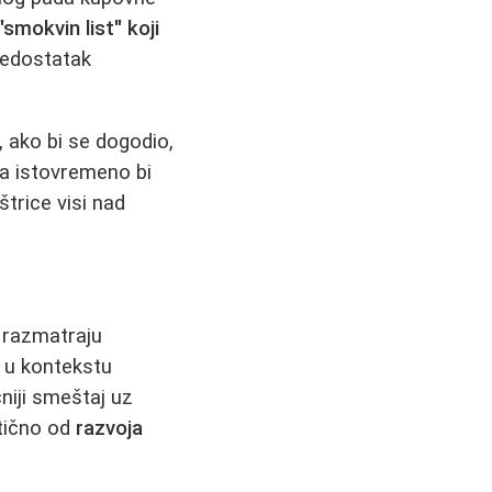
"smokvin list" koji
 nedostatak
, ako bi se dogodio,
 a istovremeno bi
trice visi nad
 razmatraju
o u kontekstu
niji smeštaj uz
itično od
razvoja