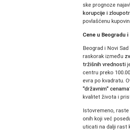
ske prognoze najavlj
korupcije i zloupot
povlašćenu kupovin
Cene u Beogradu i
Beograd i Novi Sad i
raskorak između
zv
tržišnih vrednosti
j
centru preko 100.0
evra po kvadratu. O
"državnim" cenama
kvalitet života i pr
Istovremeno, raste
onih koji već posed
uticati na dalji ras