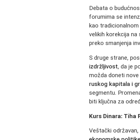
Debata o budućnosti
forumima se intenz
kao tradicionalnom 
velikih korekcija na
preko smanjenja inv
S druge strane, post
izdržljivost
, da je 
možda doneti nove 
ruskog kapitala i 
segmentu. Promena ov
biti ključna za odre
Kurs Dinara: Tiha P
Veštački održavan
ekonomske politik