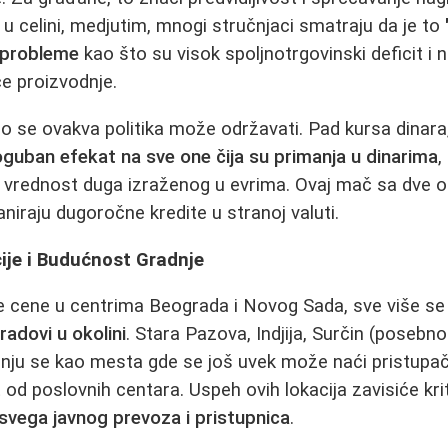
u celini, medjutim, mnogi stručnjaci smatraju da je to
e probleme
kao što su visok spoljnotrgovinski deficit i
 proizvodnje.
ugo se ovakva politika može održavati. Pad kursa dinara
guban efekat na sve one čija su primanja u dinarima
,
vrednost duga izraženog u evrima. Ovaj mač sa dve oš
aniraju dugoročne kredite u stranoj valuti.
ije i Budućnost Gradnje
e cene u centrima Beograda i Novog Sada, sve više se
radovi u okolini
. Stara Pazova, Indjija, Surčin (posebn
nju se kao mesta gde se još uvek može naći pristupač
od poslovnih centara. Uspeh ovih lokacija zavisiće kr
 svega javnog prevoza i pristupnica
.