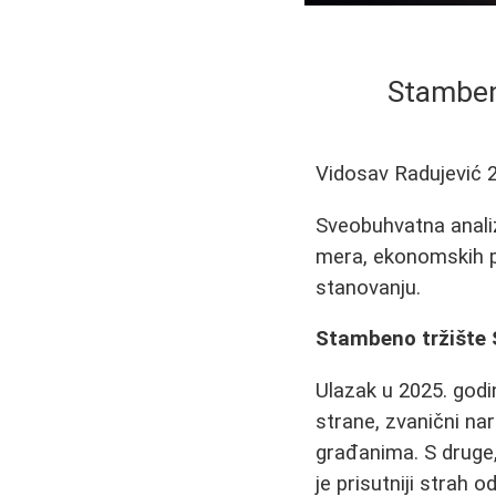
Stambeno
Vidosav Radujević
Sveobuhvatna analiz
mera, ekonomskih p
stanovanju.
Stambeno tržište S
Ulazak u 2025. godi
strane, zvanični n
građanima. S druge,
je prisutniji strah