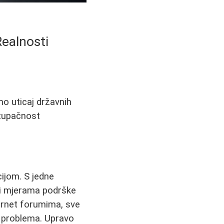
Realnosti
mo uticaj državnih
stupačnost
ijom. S jedne
 i mjerama podrške
ernet forumima, sve
h problema. Upravo