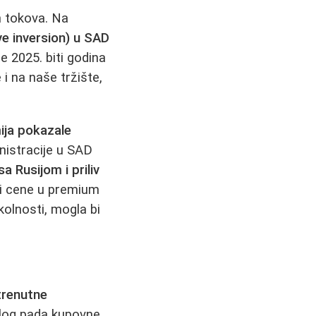
h tokova. Na
rve inversion) u SAD
e 2025. biti godina
i na naše tržište,
ija pokazale
nistracije u SAD
a Rusijom i priliv
li cene u premium
kolnosti, mogla bi
trenutne
aglog pada kupovne