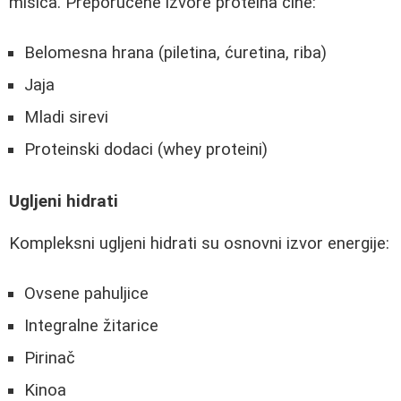
mišića. Preporučene izvore proteina čine:
Belomesna hrana (piletina, ćuretina, riba)
Jaja
Mladi sirevi
Proteinski dodaci (whey proteini)
Ugljeni hidrati
Kompleksni ugljeni hidrati su osnovni izvor energije:
Ovsene pahuljice
Integralne žitarice
Pirinač
Kinoa