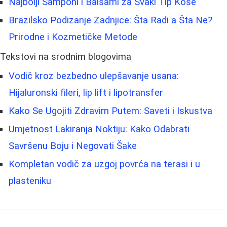
Najbolji Šamponi i Balsami za Svaki Tip Kose
Brazilsko Podizanje Zadnjice: Šta Radi a Šta Ne?
Prirodne i Kozmetičke Metode
Tekstovi na srodnim blogovima
Vodič kroz bezbedno ulepšavanje usana:
Hijaluronski fileri, lip lift i lipotransfer
Kako Se Ugojiti Zdravim Putem: Saveti i Iskustva
Umjetnost Lakiranja Noktiju: Kako Odabrati
Savršenu Boju i Negovati Šake
Kompletan vodič za uzgoj povrća na terasi i u
plasteniku