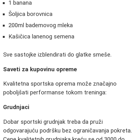
1 banana
Šoljica borovnica
200ml bademovog mleka
Kašičica lanenog semena
Sve sastojke izblendirati do glatke smeše.
Saveti za kupovinu opreme
Kvalitetna sportska oprema može značajno
poboljšati performanse tokom treninga:
Grudnjaci
Dobar sportski grudnjak treba da pruži
odgovarajuću podršku bez ograničavanja pokreta.
Cene kvalitetnih grudnjaka kreću se od 3000 do