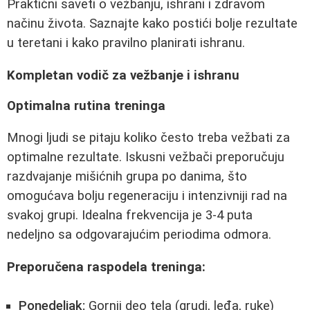
Praktični saveti o vežbanju, ishrani i zdravom
načinu života. Saznajte kako postići bolje rezultate
u teretani i kako pravilno planirati ishranu.
Kompletan vodič za vežbanje i ishranu
Optimalna rutina treninga
Mnogi ljudi se pitaju koliko često treba vežbati za
optimalne rezultate. Iskusni vežbači preporučuju
razdvajanje mišićnih grupa po danima, što
omogućava bolju regeneraciju i intenzivniji rad na
svakoj grupi. Idealna frekvencija je 3-4 puta
nedeljno sa odgovarajućim periodima odmora.
Preporučena raspodela treninga:
Ponedeljak:
Gornji deo tela (grudi, leđa, ruke)