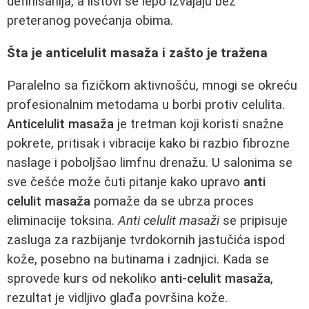
definisanija, a listovi se lepo izvajaju bez
preteranog povećanja obima.
Šta je anticelulit masaža i zašto je tražena
Paralelno sa fizičkom aktivnošću, mnogi se okreću
profesionalnim metodama u borbi protiv celulita.
Anticelulit masaža
je tretman koji koristi snažne
pokrete, pritisak i vibracije kako bi razbio fibrozne
naslage i poboljšao limfnu drenažu. U salonima se
sve češće može čuti pitanje kako upravo
anti
celulit masaža
pomaže da se ubrza proces
eliminacije toksina.
Anti celulit masaži
se pripisuje
zasluga za razbijanje tvrdokornih jastučića ispod
kože, posebno na butinama i zadnjici. Kada se
sprovede kurs od nekoliko
anti-celulit masaža
,
rezultat je vidljivo glađa površina kože.