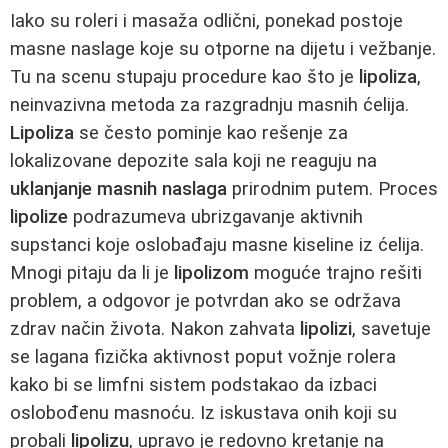
Iako su roleri i masaža odlični, ponekad postoje
masne naslage koje su otporne na dijetu i vežbanje.
Tu na scenu stupaju procedure kao što je
lipoliza
,
neinvazivna metoda za razgradnju masnih ćelija.
Lipoliza
se često pominje kao rešenje za
lokalizovane depozite sala koji ne reaguju na
uklanjanje masnih naslaga
prirodnim putem. Proces
lipolize
podrazumeva ubrizgavanje aktivnih
supstanci koje oslobađaju masne kiseline iz ćelija.
Mnogi pitaju da li je
lipolizom
moguće trajno rešiti
problem, a odgovor je potvrdan ako se održava
zdrav način života. Nakon zahvata
lipolizi
, savetuje
se lagana fizička aktivnost poput vožnje rolera
kako bi se limfni sistem podstakao da izbaci
oslobođenu masnoću. Iz iskustava onih koji su
probali
lipolizu
, upravo je redovno kretanje na