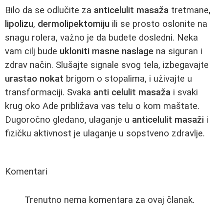
Bilo da se odlučite za
anticelulit masaža
tretmane,
lipolizu
,
dermolipektomiju
ili se prosto oslonite na
snagu rolera, važno je da budete dosledni. Neka
vam cilj bude
ukloniti masne naslage
na siguran i
zdrav način. Slušajte signale svog tela, izbegavajte
urastao nokat
brigom o stopalima, i uživajte u
transformaciji. Svaka
anti celulit masaža
i svaki
krug oko Ade približava vas telu o kom maštate.
Dugoročno gledano, ulaganje u
anticelulit masaži
i
fizičku aktivnost je ulaganje u sopstveno zdravlje.
Komentari
Trenutno nema komentara za ovaj članak.