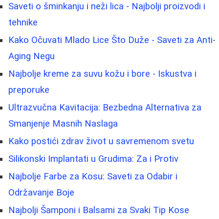
Saveti o šminkanju i neži lica - Najbolji proizvodi i
tehnike
Kako Očuvati Mlado Lice Što Duže - Saveti za Anti-
Aging Negu
Najbolje kreme za suvu kožu i bore - Iskustva i
preporuke
Ultrazvučna Kavitacija: Bezbedna Alternativa za
Smanjenje Masnih Naslaga
Kako postići zdrav život u savremenom svetu
Silikonski Implantati u Grudima: Za i Protiv
Najbolje Farbe za Kosu: Saveti za Odabir i
Održavanje Boje
Najbolji Šamponi i Balsami za Svaki Tip Kose