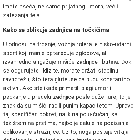
imate osećaj ne samo prijatnog umora, već i
zatezanja tela.
Kako se oblikuje zadnjica na točkićima
U odnosu na trčanje, vožnja rolera je nisko-udarni
sport koji manje opterećuje zglobove, ali
izvanredno angažuje mišiće
zadnjice
i butina. Dok
se odgurujete i klizite, morate držati stabilnu
ravnotežu, što tera gluteuse da budu konstantno
aktivni. Ako ste ikada primetili blagi umor ili
peckanje u predelu
zadnjice
posle duže ture, to je
znak da su mišići radili punim kapacitetom. Upravo
taj specifičan pokret, nalik na polu-čučanj sa
težištem na prstima, najbolje deluje na podizanje i
oblikovanje stražnjice. Uz to, noga postaje vitkija i