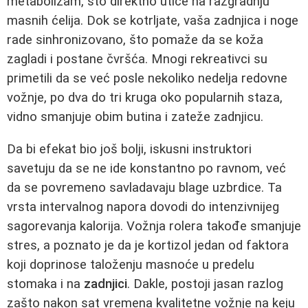
metabolizam, što direktno utiče na razgradnju
masnih ćelija. Dok se kotrljate, vaša zadnjica i noge
rade sinhronizovano, što pomaže da se koža
zagladi i postane čvršća. Mnogi rekreativci su
primetili da se već posle nekoliko nedelja redovne
vožnje, po dva do tri kruga oko popularnih staza,
vidno smanjuje obim butina i zateže zadnjicu.
Da bi efekat bio još bolji, iskusni instruktori
savetuju da se ne ide konstantno po ravnom, već
da se povremeno savladavaju blage uzbrdice. Ta
vrsta intervalnog napora dovodi do intenzivnijeg
sagorevanja kalorija. Vožnja rolera takođe smanjuje
stres, a poznato je da je kortizol jedan od faktora
koji doprinose taloženju masnoće u predelu
stomaka i na
zadnjici
. Dakle, postoji jasan razlog
zašto nakon sat vremena kvalitetne vožnje na keju