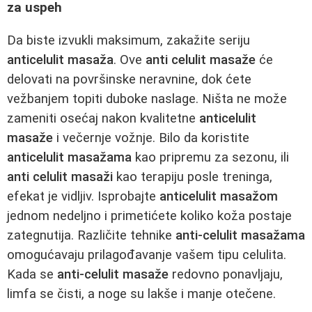
za uspeh
Da biste izvukli maksimum, zakažite seriju
anticelulit masaža
. Ove
anti celulit masaže
će
delovati na površinske neravnine, dok ćete
vežbanjem topiti duboke naslage. Ništa ne može
zameniti osećaj nakon kvalitetne
anticelulit
masaže
i večernje vožnje. Bilo da koristite
anticelulit masažama
kao pripremu za sezonu, ili
anti celulit masaži
kao terapiju posle treninga,
efekat je vidljiv. Isprobajte
anticelulit masažom
jednom nedeljno i primetićete koliko koža postaje
zategnutija. Različite tehnike
anti-celulit masažama
omogućavaju prilagođavanje vašem tipu celulita.
Kada se
anti-celulit masaže
redovno ponavljaju,
limfa se čisti, a noge su lakše i manje otečene.