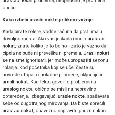
urastao nokat problema, neophodno je promeniti
obuću.
Kako izbeći urasle nokte prilikom vožnje
Kada birate rolere, vodite računa da prsti imaju
dovoljno mesta. Ako vas je ikada mučio
urastao
nokat
, znate koliko je to bolno - zato je važno da
cipela ne bude ni prevelika ni premala.
Urasli nokat
se ne sme ignorisati, jer može upropastiti sezonu
rolanja. Kod početnika koji se uče, česte su
povrede stopala i nokatne promene, uključujući i
urasli nokat
. Kad tekst govori o problemima
uraslog nokta
, obično se misli na nepravilno
opterećenje. Izbegavajući
urasle nokte
, spašavate
sebe od dugotrajnog mirovanja. Da biste sprečili
urastao nokat
, obavezno napravite pauzu nakon