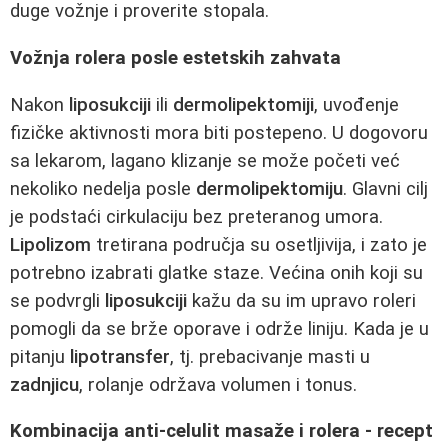
duge vožnje i proverite stopala.
Vožnja rolera posle estetskih zahvata
Nakon
liposukciji
ili
dermolipektomiji
, uvođenje
fizičke aktivnosti mora biti postepeno. U dogovoru
sa lekarom, lagano klizanje se može početi već
nekoliko nedelja posle
dermolipektomiju
. Glavni cilj
je podstaći cirkulaciju bez preteranog umora.
Lipolizom
tretirana područja su osetljivija, i zato je
potrebno izabrati glatke staze. Većina onih koji su
se podvrgli
liposukciji
kažu da su im upravo roleri
pomogli da se brže oporave i održe liniju. Kada je u
pitanju
lipotransfer
, tj. prebacivanje masti u
zadnjicu
, rolanje održava volumen i tonus.
Kombinacija anti-celulit masaže i rolera - recept