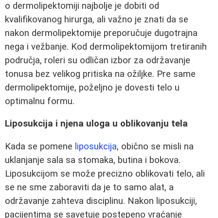
o dermolipektomiji najbolje je dobiti od
kvalifikovanog hirurga, ali važno je znati da se
nakon dermolipektomije preporučuje dugotrajna
nega i vežbanje. Kod dermolipektomijom tretiranih
područja, roleri su odličan izbor za održavanje
tonusa bez velikog pritiska na ožiljke. Pre same
dermolipektomije, poželjno je dovesti telo u
optimalnu formu.
Liposukcija i njena uloga u oblikovanju tela
Kada se pomene
liposukcija
, obično se misli na
uklanjanje sala sa stomaka, butina i bokova.
Liposukcijom se može precizno oblikovati telo, ali
se ne sme zaboraviti da je to samo alat, a
održavanje zahteva disciplinu. Nakon liposukciji,
pacijentima se savetuje postepeno vraćanje