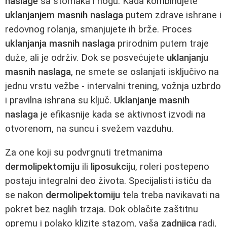
naslage
sa stomaka i nogu. Kada kombinujete
uklanjanjem masnih naslaga
putem zdrave ishrane i
redovnog rolanja, smanjujete ih brže. Proces
uklanjanja masnih naslaga
prirodnim putem traje
duže, ali je održiv. Dok se posvećujete
uklanjanju
masnih naslaga
, ne smete se oslanjati isključivo na
jednu vrstu vežbe - intervalni trening, vožnja uzbrdo
i pravilna ishrana su ključ.
Uklanjanje masnih
naslaga
je efikasnije kada se aktivnost izvodi na
otvorenom, na suncu i svežem vazduhu.
Za one koji su podvrgnuti tretmanima
dermolipektomiju
ili
liposukciju
, roleri postepeno
postaju integralni deo života. Specijalisti ističu da
se nakon
dermolipektomiju
tela treba navikavati na
pokret bez naglih trzaja. Dok oblačite zaštitnu
opremu i polako klizite stazom, vaša
zadnjica
radi,