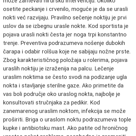
može zahtevati hiruršku intervenciju. Ukoliko
osetite peckanje i crvenilo, moguće je da se urasli
nokti već razvijaju. Pravilno sečenje noktiju je prvi
uslov da se izbegnu urasle nokte. Kod sportista je
pojava urasli nokti česta jer noga trpi konstantno
trenje. Preventiva podrazumeva nošenje dubokih
čarapa i odabir rolšua koje ne sabijaju nožne prste.
Zbog karakterističnog položaja u rolerima, pojava
uraslih noktiju je izraženija na palcu. Lečenje
uraslim noktima se često svodi na podizanje ugla
nokta i stavljanje sterilne gaze. Ako primetite da
vas boli područje oko uraslog nokta, najbolje je
konsultovati stručnjaka za pedikir. Kod
zanemarenog uraslim noktom, infekcija se može
proširiti. Briga o uraslom noktu podrazumeva tople
kupke i antibiotsku mast. Ako patite od hroničnog