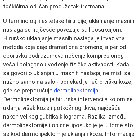
točkićima odličan produžetak tretmana.
U terminologiji estetske hirurgije, uklanjanje masnih
naslaga se najčešće povezuje sa liposukcijom.
Hirurško uklanjanje masnih naslaga je invazivna
metoda koja daje dramatične promene, a period
oporavka podrazumeva nošenje kompresionog
veša i polagano uvođenje fizičke aktivnosti. Kada
se govori o uklanjanju masnih naslaga, ne misli se
nužno samo na salo - ponekad je reč o višku kože,
gde se preporučuje
dermolipektomija
.
Dermolipektomija je hirurška intervencija kojom se
uklanja višak kože i potkožnog tkiva, najčešće
nakon velikog gubitka kilograma. Razlika između
dermolipektomije i obične liposukcije je u tome što
se kod dermolipektomije uklanja i koža. Informacije