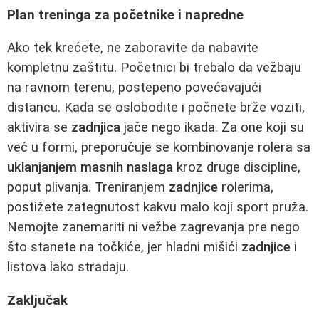
Plan treninga za početnike i napredne
Ako tek krećete, ne zaboravite da nabavite
kompletnu zaštitu. Početnici bi trebalo da vežbaju
na ravnom terenu, postepeno povećavajući
distancu. Kada se oslobodite i počnete brže voziti,
aktivira se
zadnjica
jače nego ikada. Za one koji su
već u formi, preporučuje se kombinovanje rolera sa
uklanjanjem masnih naslaga
kroz druge discipline,
poput plivanja. Treniranjem
zadnjice
rolerima,
postižete zategnutost kakvu malo koji sport pruža.
Nemojte zanemariti ni vežbe zagrevanja pre nego
što stanete na točkiće, jer hladni mišići
zadnjice
i
listova lako stradaju.
Zaključak