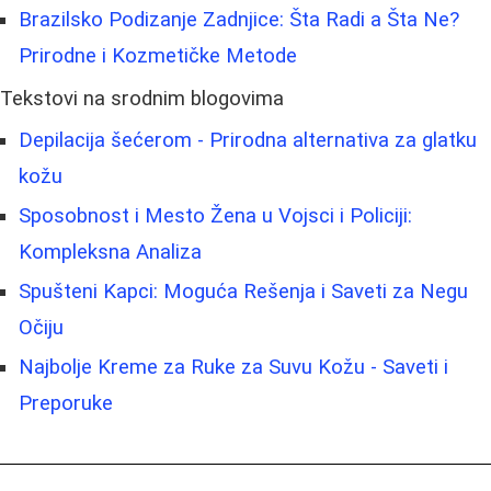
Brazilsko Podizanje Zadnjice: Šta Radi a Šta Ne?
Prirodne i Kozmetičke Metode
Tekstovi na srodnim blogovima
Depilacija šećerom - Prirodna alternativa za glatku
kožu
Sposobnost i Mesto Žena u Vojsci i Policiji:
Kompleksna Analiza
Spušteni Kapci: Moguća Rešenja i Saveti za Negu
Očiju
Najbolje Kreme za Ruke za Suvu Kožu - Saveti i
Preporuke