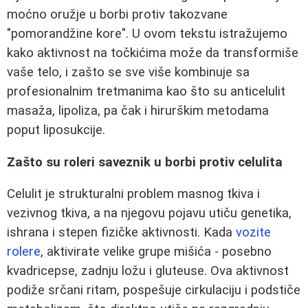
moćno oružje u borbi protiv takozvane
"pomorandžine kore". U ovom tekstu istražujemo
kako aktivnost na točkićima može da transformiše
vaše telo, i zašto se sve više kombinuje sa
profesionalnim tretmanima kao što su anticelulit
masaža, lipoliza, pa čak i hirurškim metodama
poput liposukcije.
Zašto su roleri saveznik u borbi protiv celulita
Celulit je strukturalni problem masnog tkiva i
vezivnog tkiva, a na njegovu pojavu utiču genetika,
ishrana i stepen fizičke aktivnosti. Kada
vozite
rolere
, aktivirate velike grupe mišića - posebno
kvadricepse, zadnju ložu i gluteuse. Ova aktivnost
podiže srčani ritam, pospešuje cirkulaciju i podstiče