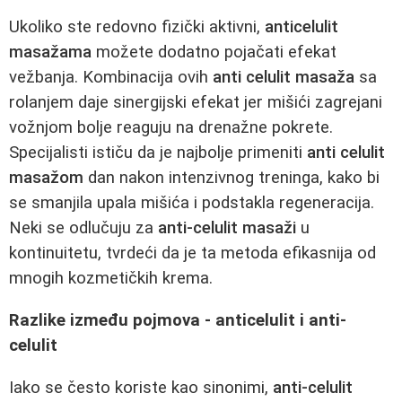
Ukoliko ste redovno fizički aktivni,
anticelulit
masažama
možete dodatno pojačati efekat
vežbanja. Kombinacija ovih
anti celulit masaža
sa
rolanjem daje sinergijski efekat jer mišići zagrejani
vožnjom bolje reaguju na drenažne pokrete.
Specijalisti ističu da je najbolje primeniti
anti celulit
masažom
dan nakon intenzivnog treninga, kako bi
se smanjila upala mišića i podstakla regeneracija.
Neki se odlučuju za
anti-celulit masaži
u
kontinuitetu, tvrdeći da je ta metoda efikasnija od
mnogih kozmetičkih krema.
Razlike između pojmova - anticelulit i anti-
celulit
Iako se često koriste kao sinonimi,
anti-celulit