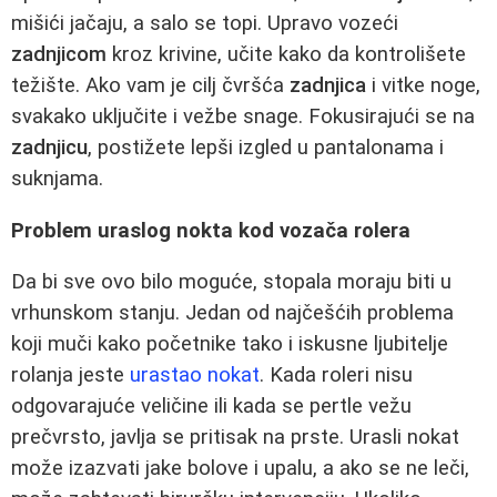
mišići jačaju, a salo se topi. Upravo vozeći
zadnjicom
kroz krivine, učite kako da kontrolišete
težište. Ako vam je cilj čvršća
zadnjica
i vitke noge,
svakako uključite i vežbe snage. Fokusirajući se na
zadnjicu
, postižete lepši izgled u pantalonama i
suknjama.
Problem uraslog nokta kod vozača rolera
Da bi sve ovo bilo moguće, stopala moraju biti u
vrhunskom stanju. Jedan od najčešćih problema
koji muči kako početnike tako i iskusne ljubitelje
rolanja jeste
urastao nokat
. Kada roleri nisu
odgovarajuće veličine ili kada se pertle vežu
prečvrsto, javlja se pritisak na prste. Urasli nokat
može izazvati jake bolove i upalu, a ako se ne leči,