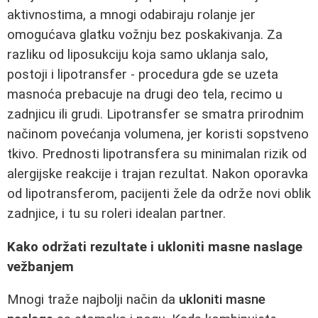
aktivnostima, a mnogi odabiraju rolanje jer
omogućava glatku vožnju bez poskakivanja. Za
razliku od liposukciju koja samo uklanja salo,
postoji i lipotransfer - procedura gde se uzeta
masnoća prebacuje na drugi deo tela, recimo u
zadnjicu ili grudi. Lipotransfer se smatra prirodnim
načinom povećanja volumena, jer koristi sopstveno
tkivo. Prednosti lipotransfera su minimalan rizik od
alergijske reakcije i trajan rezultat. Nakon oporavka
od lipotransferom, pacijenti žele da održe novi oblik
zadnjice, i tu su roleri idealan partner.
Kako održati rezultate i ukloniti masne naslage
vežbanjem
Mnogi traže najbolji način da
ukloniti masne