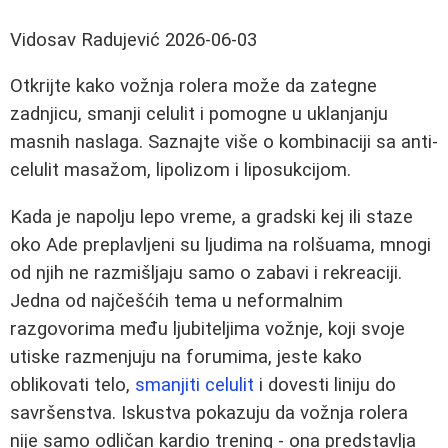
Vidosav Radujević
2026-06-03
Otkrijte kako vožnja rolera može da zategne
zadnjicu, smanji celulit i pomogne u uklanjanju
masnih naslaga. Saznajte više o kombinaciji sa anti-
celulit masažom, lipolizom i liposukcijom.
Kada je napolju lepo vreme, a gradski kej ili staze
oko Ade preplavljeni su ljudima na rolšuama, mnogi
od njih ne razmišljaju samo o zabavi i rekreaciji.
Jedna od najčešćih tema u neformalnim
razgovorima među ljubiteljima vožnje, koji svoje
utiske razmenjuju na forumima, jeste kako
oblikovati telo,
smanjiti celulit
i dovesti liniju do
savršenstva. Iskustva pokazuju da vožnja rolera
nije samo odličan kardio trening - ona predstavlja