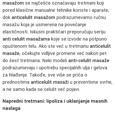
masažom
se najčešće označavaju tretmani koji
pored klasične manualne tehnike koriste i aparate,
dok
anticelulit masažom
podrazumevamo ručnu
masažu koja je usmerena na povećanje
elastičnosti. Iskusni praktičari preporučuju seriju
anti celulit masažama
koje se izvode na potpuno
opuštenom telu. Ako ste već u tretmanu
anticelulit
masaže
, očekujte vidljive promene već nakon pet
do šest tretmana. Neki modeli
anti-celulit masaže
podrazumevaju i upotrebu specijalnih ulja i gelova
za hlađenje. Takođe, sve više se priča o
prednostima
anticelulit masaži
u preventivne svrhe,
a ne samo kada se celulit već pojavi.
Napredni tretmani: lipoliza i uklanjanje masnih
naslaga