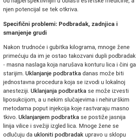
od najperspektivnijih u oblasti estetske medicine, a
njen potencijal se tek otkriva.
Specifični problemi: Podbradak, zadnjica i
smanjenje grudi
Nakon trudnoće i gubitka kilograma, mnoge žene
primećuju da im je ostao takozvani dupli podbradak
- masna naslaga koja narušava konturu lica i čini ga
starijim.
Uklanjanje podbratka
danas može biti
jednostavna procedura koja se izvodi u lokalnoj
anesteziji.
Uklanjanja podbratka
se može izvesti
liposukcijom, a u nekim slučajevima i nehirurškim
metodama poput injekcija koje rastvaraju masno
tkivo.
Uklanjanjem podbratka
se postiže jasnija
linija vilice i svežiji izgled lica. Mnoge žene se
odlučuju da
ukloniti podbradak
upravo u sklopu