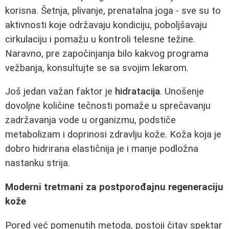
korisna. Šetnja, plivanje, prenatalna joga - sve su to
aktivnosti koje održavaju kondiciju, poboljšavaju
cirkulaciju i pomažu u kontroli telesne težine.
Naravno, pre započinjanja bilo kakvog programa
vežbanja, konsultujte se sa svojim lekarom.
Još jedan važan faktor je
hidratacija
. Unošenje
dovoljne količine tečnosti pomaže u sprečavanju
zadržavanja vode u organizmu, podstiče
metabolizam i doprinosi zdravlju kože. Koža koja je
dobro hidrirana elastičnija je i manje podložna
nastanku strija.
Moderni tretmani za postporođajnu regeneraciju
kože
Pored već pomenutih metoda, postoji čitav spektar