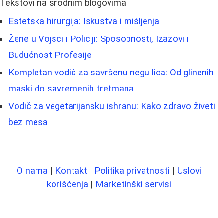
Tekstovi na srodnim blogovima
Estetska hirurgija: Iskustva i mišljenja
Žene u Vojsci i Policiji: Sposobnosti, Izazovi i
Budućnost Profesije
Kompletan vodič za savršenu negu lica: Od glinenih
maski do savremenih tretmana
Vodič za vegetarijansku ishranu: Kako zdravo živeti
bez mesa
O nama
|
Kontakt
|
Politika privatnosti
|
Uslovi
korišćenja
|
Marketinški servisi