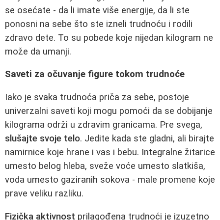
se osećate - da li imate više energije, da li ste
ponosni na sebe što ste izneli trudnoću i rodili
zdravo dete. To su pobede koje nijedan kilogram ne
može da umanji.
Saveti za očuvanje figure tokom trudnoće
Iako je svaka trudnoća priča za sebe, postoje
univerzalni saveti koji mogu pomoći da se dobijanje
kilograma održi u zdravim granicama. Pre svega,
slušajte svoje telo
. Jedite kada ste gladni, ali birajte
namirnice koje hrane i vas i bebu. Integralne žitarice
umesto belog hleba, sveže voće umesto slatkiša,
voda umesto gaziranih sokova - male promene koje
prave veliku razliku.
Fizička aktivnost
prilagođena trudnoći je izuzetno