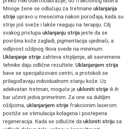
preko mikrodermoabrazije, do frakcionog lasera.
Mnoge žene se odlučuju za tretmane
uklanjanja
strije
upravo u mesecima nakon porođaja, kada su
strije još sveže i lakše reaguju na terapiju. Cilj
svakog pristupa
uklanjanju strija
jeste da se
površina kože zagladi, pigmentacija ujednači, a
vidljivost ožiljnog tkiva svede na minimum.
Uklanjanje strije
zahteva strpljenje, ali savremene
tehnike daju odlične rezultate.
Uklanjanjem strija
bave se specijalizovani centri, a protokoli se
prilagođavaju individualnom stanju kože. Uz
adekvatan tretman, moguće je
ukloniti strije
ili ih
bar učiniti jedva primetnim. Za one sa dubljim
ožiljcima,
uklanjanjem strije
frakcionim laserom
postiže se stimulacija kolagena i postepena
regeneracija. Kada se odlučite da
ukloniti striju
sa