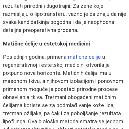
rezultati prirodni i dugotrajni. Za žene koje
razmišljaju o lipotransferu, važno je da znaju da nije
svaka kandidatkinja pogodna i da je neophodna
detaljna preoperativna procena.
Matične ćelije u estetskoj medicini
Poslednjih godina, primena
matične ćelije
u
regenerativnoj i estetskoj medicini otvorila je
potpuno nove horizonte. Matičnih ćelija ima u
masonom tkivu, a njihovom izolacijom i ponovnom
primenom moguće je podstaći prirodne procese
obnavljanja tkiva. Tretmani obogaćeni matičnim
ćelijama koriste se za podmlađivanje kože lica,
tretman ožiljaka, pa čak i za poboljšanje rezultata
lipofilinga. Ova biološka metoda smatra se jednom