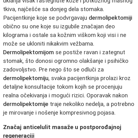
uklanja višak rastegnute kože i potkožnog masnog
tkiva, najčešće sa donjeg dela stomaka.
Pacijentkinje koje se podvrgavaju
dermolipektomiji
obično su one koje su izgubile značajan deo
kilograma i ostale sa kožnim viškom koji visi i ne
može se ukloniti nikakvim vežbama.
Dermolipektomijom
se postiže ravan i zategnut
stomak, što donosi ogromno olakšanje i psihičko
zadovoljstvo. Pre nego što se odluči za
dermolipektomiju
, svaka pacijentkinja prolazi kroz
detaljne konsultacije tokom kojih se procenjuju
realna očekivanja i mogući rizici. Oporavak nakon
dermolipektomije
traje nekoliko nedelja, a potrebno
je mirovanje i nošenje kompresivnog pojasa.
Značaj anticelulit masaže u postporođajnoj
regeneraciji