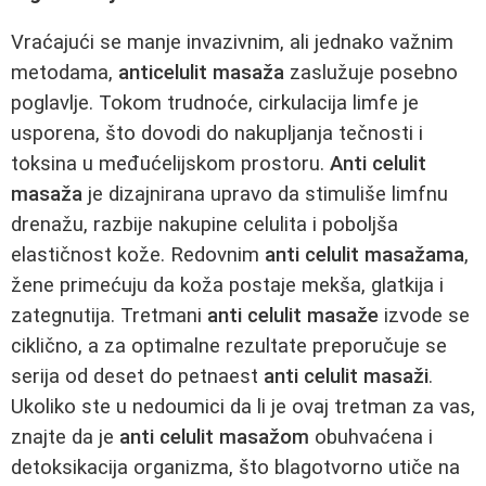
Vraćajući se manje invazivnim, ali jednako važnim
metodama,
anticelulit masaža
zaslužuje posebno
poglavlje. Tokom trudnoće, cirkulacija limfe je
usporena, što dovodi do nakupljanja tečnosti i
toksina u međućelijskom prostoru.
Anti celulit
masaža
je dizajnirana upravo da stimuliše limfnu
drenažu, razbije nakupine celulita i poboljša
elastičnost kože. Redovnim
anti celulit masažama
,
žene primećuju da koža postaje mekša, glatkija i
zategnutija. Tretmani
anti celulit masaže
izvode se
ciklično, a za optimalne rezultate preporučuje se
serija od deset do petnaest
anti celulit masaži
.
Ukoliko ste u nedoumici da li je ovaj tretman za vas,
znajte da je
anti celulit masažom
obuhvaćena i
detoksikacija organizma, što blagotvorno utiče na