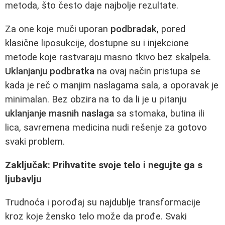
metoda, što često daje najbolje rezultate.
Za one koje muči uporan
podbradak
, pored
klasične liposukcije, dostupne su i injekcione
metode koje rastvaraju masno tkivo bez skalpela.
Uklanjanju podbratka
na ovaj način pristupa se
kada je reč o manjim naslagama sala, a oporavak je
minimalan. Bez obzira na to da li je u pitanju
uklanjanje masnih naslaga
sa stomaka, butina ili
lica, savremena medicina nudi rešenje za gotovo
svaki problem.
Zaključak: Prihvatite svoje telo i negujte ga s
ljubavlju
Trudnoća i porođaj su najdublje transformacije
kroz koje žensko telo može da prođe. Svaki