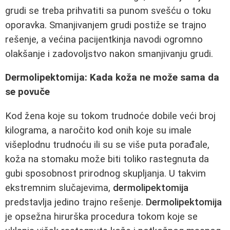
grudi se treba prihvatiti sa punom svešću o toku
oporavka. Smanjivanjem grudi postiže se trajno
rešenje, a većina pacijentkinja navodi ogromno
olakšanje i zadovoljstvo nakon smanjivanju grudi.
Dermolipektomija: Kada koža ne može sama da
se povuče
Kod žena koje su tokom trudnoće dobile veći broj
kilograma, a naročito kod onih koje su imale
višeplodnu trudnoću ili su se više puta porađale,
koža na stomaku može biti toliko rastegnuta da
gubi sposobnost prirodnog skupljanja. U takvim
ekstremnim slučajevima,
dermolipektomija
predstavlja jedino trajno rešenje.
Dermolipektomija
je opsežna hirurška procedura tokom koje se