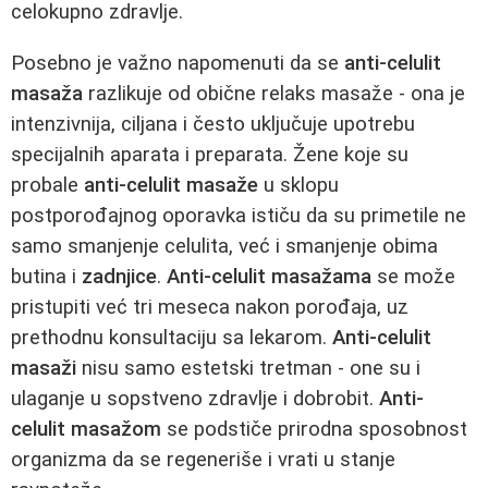
celokupno zdravlje.
Posebno je važno napomenuti da se
anti-celulit
masaža
razlikuje od obične relaks masaže - ona je
intenzivnija, ciljana i često uključuje upotrebu
specijalnih aparata i preparata. Žene koje su
probale
anti-celulit masaže
u sklopu
postporođajnog oporavka ističu da su primetile ne
samo smanjenje celulita, već i smanjenje obima
butina i
zadnjice
.
Anti-celulit masažama
se može
pristupiti već tri meseca nakon porođaja, uz
prethodnu konsultaciju sa lekarom.
Anti-celulit
masaži
nisu samo estetski tretman - one su i
ulaganje u sopstveno zdravlje i dobrobit.
Anti-
celulit masažom
se podstiče prirodna sposobnost
organizma da se regeneriše i vrati u stanje