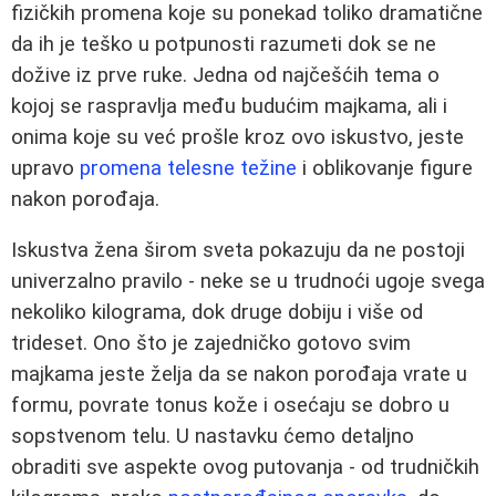
fizičkih promena koje su ponekad toliko dramatične
da ih je teško u potpunosti razumeti dok se ne
dožive iz prve ruke. Jedna od najčešćih tema o
kojoj se raspravlja među budućim majkama, ali i
onima koje su već prošle kroz ovo iskustvo, jeste
upravo
promena telesne težine
i oblikovanje figure
nakon porođaja.
Iskustva žena širom sveta pokazuju da ne postoji
univerzalno pravilo - neke se u trudnoći ugoje svega
nekoliko kilograma, dok druge dobiju i više od
trideset. Ono što je zajedničko gotovo svim
majkama jeste želja da se nakon porođaja vrate u
formu, povrate tonus kože i osećaju se dobro u
sopstvenom telu. U nastavku ćemo detaljno
obraditi sve aspekte ovog putovanja - od trudničkih