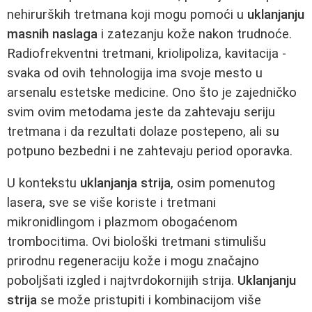
nehirurških tretmana koji mogu pomoći u
uklanjanju
masnih naslaga
i zatezanju kože nakon trudnoće.
Radiofrekventni tretmani, kriolipoliza, kavitacija -
svaka od ovih tehnologija ima svoje mesto u
arsenalu estetske medicine. Ono što je zajedničko
svim ovim metodama jeste da zahtevaju seriju
tretmana i da rezultati dolaze postepeno, ali su
potpuno bezbedni i ne zahtevaju period oporavka.
U kontekstu
uklanjanja strija
, osim pomenutog
lasera, sve se više koriste i tretmani
mikronidlingom i plazmom obogaćenom
trombocitima. Ovi biološki tretmani stimulišu
prirodnu regeneraciju kože i mogu značajno
poboljšati izgled i najtvrdokornijih strija.
Uklanjanju
strija
se može pristupiti i kombinacijom više