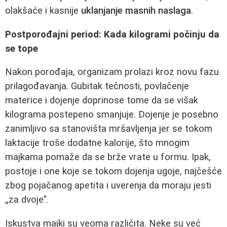
olakšaće i kasnije
uklanjanje masnih naslaga
.
Postporođajni period: Kada kilogrami počinju da
se tope
Nakon porođaja, organizam prolazi kroz novu fazu
prilagođavanja. Gubitak tečnosti, povlačenje
materice i dojenje doprinose tome da se višak
kilograma postepeno smanjuje. Dojenje je posebno
zanimljivo sa stanovišta mršavljenja jer se tokom
laktacije troše dodatne kalorije, što mnogim
majkama pomaže da se brže vrate u formu. Ipak,
postoje i one koje se tokom dojenja ugoje, najčešće
zbog pojačanog apetita i uverenja da moraju jesti
„za dvoje".
Iskustva majki su veoma različita. Neke su već