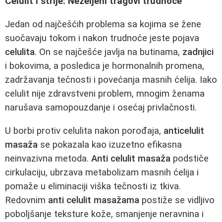
Celulit i strije: Neželjeni tragovi trudnoće
Jedan od najčešćih problema sa kojima se žene
suočavaju tokom i nakon trudnoće jeste pojava
celulita
. On se najčešće javlja na butinama,
zadnjici
i bokovima, a posledica je hormonalnih promena,
zadržavanja tečnosti i povećanja masnih ćelija. Iako
celulit nije zdravstveni problem, mnogim ženama
narušava samopouzdanje i osećaj privlačnosti.
U borbi protiv celulita nakon porođaja,
anticelulit
masaža
se pokazala kao izuzetno efikasna
neinvazivna metoda.
Anti celulit masaža
podstiče
cirkulaciju, ubrzava metabolizam masnih ćelija i
pomaže u eliminaciji viška tečnosti iz tkiva.
Redovnim
anti celulit masažama
postiže se vidljivo
poboljšanje teksture kože, smanjenje neravnina i