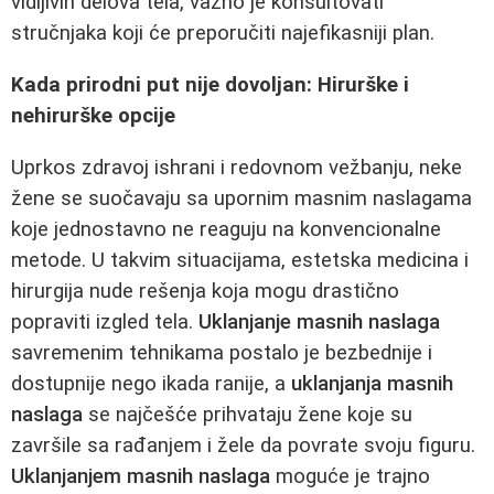
vidljivih delova tela, važno je konsultovati
stručnjaka koji će preporučiti najefikasniji plan.
Kada prirodni put nije dovoljan: Hirurške i
nehirurške opcije
Uprkos zdravoj ishrani i redovnom vežbanju, neke
žene se suočavaju sa upornim masnim naslagama
koje jednostavno ne reaguju na konvencionalne
metode. U takvim situacijama, estetska medicina i
hirurgija nude rešenja koja mogu drastično
popraviti izgled tela.
Uklanjanje masnih naslaga
savremenim tehnikama postalo je bezbednije i
dostupnije nego ikada ranije, a
uklanjanja masnih
naslaga
se najčešće prihvataju žene koje su
završile sa rađanjem i žele da povrate svoju figuru.
Uklanjanjem masnih naslaga
moguće je trajno