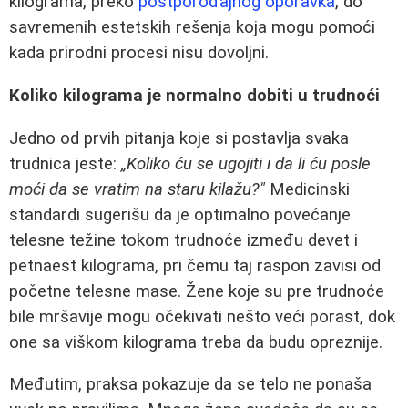
kilograma, preko
postporođajnog oporavka
, do
savremenih estetskih rešenja koja mogu pomoći
kada prirodni procesi nisu dovoljni.
Koliko kilograma je normalno dobiti u trudnoći
Jedno od prvih pitanja koje si postavlja svaka
trudnica jeste:
„Koliko ću se ugojiti i da li ću posle
moći da se vratim na staru kilažu?"
Medicinski
standardi sugerišu da je optimalno povećanje
telesne težine tokom trudnoće između devet i
petnaest kilograma, pri čemu taj raspon zavisi od
početne telesne mase. Žene koje su pre trudnoće
bile mršavije mogu očekivati nešto veći porast, dok
one sa viškom kilograma treba da budu opreznije.
Međutim, praksa pokazuje da se telo ne ponaša