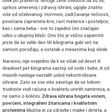
uvek po pravilima. Mnoge žene svedoče da su se,
uprkos umerenoj i zdravoj ishrani, ugojile znatno
više od očekivanog. Hormoni, zadržavanje tečnosti,
povećana zapremina krvi, rast materice i posteljice,
kao i sama beba - sve to zajedno čini značajan
udeo u ukupnoj kilaži. Ono što je važno zapamtiti
jeste da se veliki deo tih kilograma gubi već na
samom porođaju, a ostatak u mesecima koji slede.
Naravno, nije svejedno da li se višak od deset ili
dvadeset pet kilograma sastoji od vode i bebe, ili od
masnih naslaga nastalih usled nekontrolisane
ishrane. Zato se sve više savetuje da se tokom
trudnoće vodi računa o kvalitetu unetih namirnica, a
ne samo o količini.
Zdrava ishrana bogata voćem,
povrćem, integralnim žitaricama i kvalitetnim
proteinima
ključna je za zdravlje i majke i deteta, a