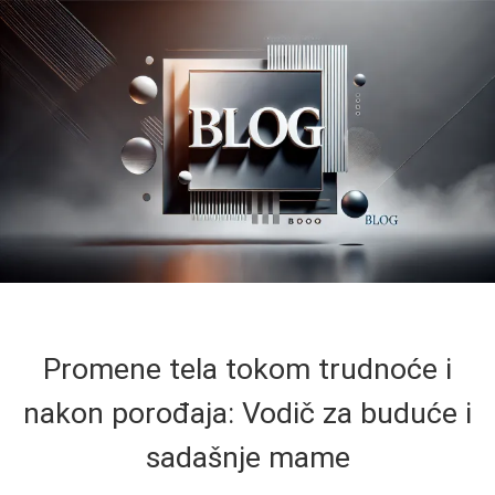
Promene tela tokom trudnoće i
nakon porođaja: Vodič za buduće i
sadašnje mame