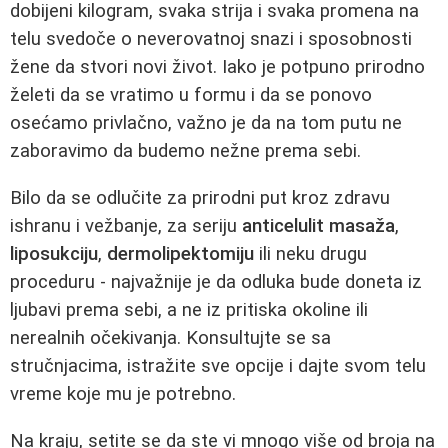
dobijeni kilogram, svaka strija i svaka promena na
telu svedoče o neverovatnoj snazi i sposobnosti
žene da stvori novi život. Iako je potpuno prirodno
želeti da se vratimo u formu i da se ponovo
osećamo privlačno, važno je da na tom putu ne
zaboravimo da budemo nežne prema sebi.
Bilo da se odlučite za prirodni put kroz zdravu
ishranu i vežbanje, za seriju
anticelulit masaža
,
liposukciju
,
dermolipektomiju
ili neku drugu
proceduru - najvažnije je da odluka bude doneta iz
ljubavi prema sebi, a ne iz pritiska okoline ili
nerealnih očekivanja. Konsultujte se sa
stručnjacima, istražite sve opcije i dajte svom telu
vreme koje mu je potrebno.
Na kraju, setite se da ste vi mnogo više od broja na