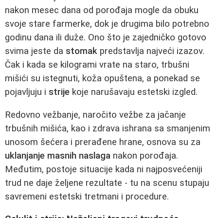
nakon mesec dana od porođaja mogle da obuku
svoje stare farmerke, dok je drugima bilo potrebno
godinu dana ili duže. Ono što je zajedničko gotovo
svima jeste da
stomak
predstavlja najveći izazov.
Čak i kada se kilogrami vrate na staro, trbušni
mišići su istegnuti, koža opuštena, a ponekad se
pojavljuju i
strije
koje narušavaju estetski izgled.
Redovno vežbanje, naročito vežbe za jačanje
trbušnih mišića, kao i zdrava ishrana sa smanjenim
unosom šećera i prerađene hrane, osnova su za
uklanjanje masnih naslaga
nakon porođaja.
Međutim, postoje situacije kada ni najposvećeniji
trud ne daje željene rezultate - tu na scenu stupaju
savremeni estetski tretmani i procedure.