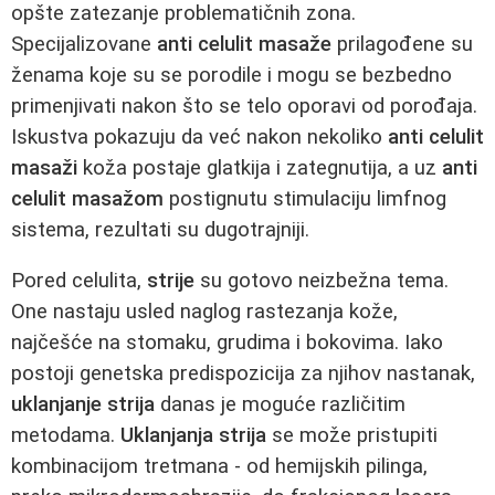
opšte zatezanje problematičnih zona.
Specijalizovane
anti celulit masaže
prilagođene su
ženama koje su se porodile i mogu se bezbedno
primenjivati nakon što se telo oporavi od porođaja.
Iskustva pokazuju da već nakon nekoliko
anti celulit
masaži
koža postaje glatkija i zategnutija, a uz
anti
celulit masažom
postignutu stimulaciju limfnog
sistema, rezultati su dugotrajniji.
Pored celulita,
strije
su gotovo neizbežna tema.
One nastaju usled naglog rastezanja kože,
najčešće na stomaku, grudima i bokovima. Iako
postoji genetska predispozicija za njihov nastanak,
uklanjanje strija
danas je moguće različitim
metodama.
Uklanjanja strija
se može pristupiti
kombinacijom tretmana - od hemijskih pilinga,