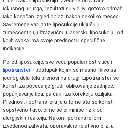
i lice. Nakon
liposukciju
izvedene od strane
iskusnog hirurga, rezultati su vidljivi gotovo odmah,
iako konačan izgled dolazi nakon nekoliko meseci.
Savremene varijante
liposukcije
uključuju
tumescentnu, ultrazvučnu i lasersku liposukciju, od
kojih svaka ima svoje prednosti i specifične
indikacije.
Pored liposukcije, sve veću popularnost stiče i
lipotransfer
- postupak kojim se masno tkivo sa
jednog dela tela prenosi na drugi. Lipotransfer se
koristi za povećanje grudi, oblikovanje zadnjice,
popunjavanje lica, pa čak i za korekciju ožiljaka.
Prednost lipotransfera je u tome što se koristi
sopstveno tkivo, čime se eliminiše rizik od
alergijskih reakcija. Nakon lipotransferom
izvedenog zahvata, oporavak je relativno brz, a