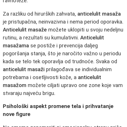
ravnoteže.
Za razliku od hirurških zahvata,
anticelulit masaža
je pristupačna, neinvazivna i nema period oporavka.
Anticelulit masaže
možete uklopiti u svoju nedeljnu
rutinu, a rezultati su kumulativni.
Anticelulit
masažama
se postiže i prevencija daljeg
pogoršanja stanja, što je naročito važno u periodu
kada se telo tek oporavlja od trudnoće. Svaka od
anticelulit masaži
prilagođava se individualnim
potrebama i osetljivosti kože, a
anticelulit
masažom
možete ciljati upravo one zone koje vam
stvaraju najveću brigu.
Psihološki aspekt promene tela i prihvatanje
nove figure