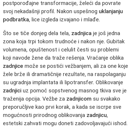
postporođajne transformacije, želeći da povrate
svoj nekadašnji profil. Nakon uspešnog
uklanjanju
podbratka
, lice izgleda izvajano i mlađe.
Što se tiče donjeg dela tela,
zadnjica
je još jedna
zona koja trpi tokom trudnoće i nakon nje. Gubitak
volumena, opuštenost i celulit česti su problemi
koji navode žene da traže rešenja. Vraćanje oblika
zadnjice
može se postići vežbanjem, ali za one koje
žele brže ili dramatičnije rezultate, na raspolaganju
su ugradnja implantata ili lipotransfer. Oblikovanje
zadnjici
uz pomoć sopstvenog masnog tkiva sve je
traženija opcija. Vežbe za
zadnjicom
su svakako
preporučljive kao prvi korak, a kada se iscrpe sve
mogućnosti prirodnog oblikovanja
zadnjicu
,
estetski zahvati mogu doneti zadovoljavajući ishod.