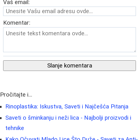
Vaš email:
Komentar:
Slanje komentara
Pročitajte i...
Rinoplastika: Iskustva, Saveti i Najčešća Pitanja
Saveti o šminkanju i neži lica - Najbolji proizvodi i
tehnike
Kako Očuvati Mlado Lice Što Duže - Saveti za Anti-