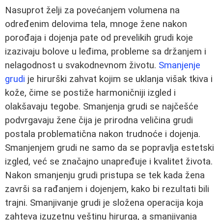
Nasuprot želji za povećanjem volumena na
određenim delovima tela, mnoge žene nakon
porođaja i dojenja pate od prevelikih grudi koje
izazivaju bolove u leđima, probleme sa držanjem i
nelagodnost u svakodnevnom životu.
Smanjenje
grudi
je hirurški zahvat kojim se uklanja višak tkiva i
kože, čime se postiže harmoničniji izgled i
olakšavaju tegobe. Smanjenja grudi se najčešće
podvrgavaju žene čija je prirodna veličina grudi
postala problematična nakon trudnoće i dojenja.
Smanjenjem grudi ne samo da se popravlja estetski
izgled, već se značajno unapređuje i kvalitet života.
Nakon smanjenju grudi pristupa se tek kada žena
završi sa rađanjem i dojenjem, kako bi rezultati bili
trajni. Smanjivanje grudi je složena operacija koja
zahteva izuzetnu veštinu hirurga, a smanjivanja