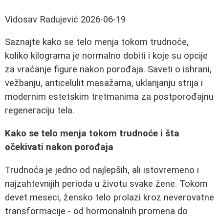
Vidosav Radujević
2026-06-19
Saznajte kako se telo menja tokom trudnoće,
koliko kilograma je normalno dobiti i koje su opcije
za vraćanje figure nakon porođaja. Saveti o ishrani,
vežbanju, anticelulit masažama, uklanjanju strija i
modernim estetskim tretmanima za postporođajnu
regeneraciju tela.
Kako se telo menja tokom trudnoće i šta
očekivati nakon porođaja
Trudnoća je jedno od najlepših, ali istovremeno i
najzahtevnijih perioda u životu svake žene. Tokom
devet meseci, žensko telo prolazi kroz neverovatne
transformacije - od hormonalnih promena do