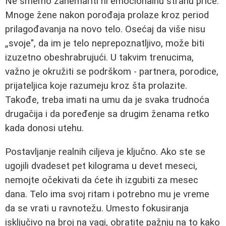
Ne smemo zanemariti ni emocionalnu stranu priče.
Mnoge žene nakon porođaja prolaze kroz period
prilagođavanja na novo telo. Osećaj da više nisu
„svoje", da im je telo neprepoznatljivo, može biti
izuzetno obeshrabrujući. U takvim trenucima,
važno je okružiti se podrškom - partnera, porodice,
prijateljica koje razumeju kroz šta prolazite.
Takođe, treba imati na umu da je svaka trudnoća
drugačija i da poređenje sa drugim ženama retko
kada donosi utehu.
Postavljanje realnih ciljeva je ključno. Ako ste se
ugojili dvadeset pet kilograma u devet meseci,
nemojte očekivati da ćete ih izgubiti za mesec
dana. Telo ima svoj ritam i potrebno mu je vreme
da se vrati u ravnotežu. Umesto fokusiranja
isključivo na broj na vagi, obratite pažnju na to kako