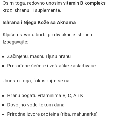
Osim toga, redovno unosim
vitamin B kompleks
kroz ishranu ili suplemente.
Ishrana i Njega Kože sa Aknama
Ključna stvar u borbi protiv akni je ishrana.
Izbegavajte:
Začinjenu, masnu i ljutu hranu
Prerađene šećere i veštačke zaslađivače
Umesto toga, fokusirajte se na:
Hranu bogatu vitaminima B, C, A i K
Dovoljno vode tokom dana
Prirodne izvore proteina (riba, mahunarke)