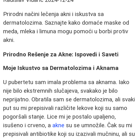
Prirodni načini lečenja akni i iskustva sa
dermatolozima. Saznajte kako domaće maske od
meda, mleka i limuna mogu pomoći u borbi protiv
akni.
Prirodno Rešenje za Akne: Ispovedi i Saveti
Moje Iskustvo sa Dermatolozima i Aknama
U pubertetu sam imala problema sa aknama. Iako
nije bilo ekstremnih slučajeva, svakako je bilo
neprijatno. Obratila sam se dermatolozima, ali svaki
put su mi prepisivali različite lekove koji su samo
pogoršali stanje. Lice mi je postalo upaljeno,
isušeno i crveno, a
akne
su se umnožile. Čak su mi
prepisivali antibiotike koji su izazivali mučninu, ali su