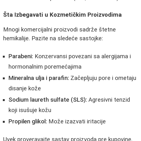
Šta Izbegavati u Kozmetičkim Proizvodima
Mnogi komercijalni proizvodi sadrže štetne
hemikalije. Pazite na sledeće sastojke:
Parabeni:
Konzervansi povezani sa alergijama i
hormonalnim poremećajima
Mineralna ulja i parafin:
Začepljuju pore i ometaju
disanje kože
Sodium laureth sulfate (SLS):
Agresivni tenzid
koji isušuje kožu
Propilen glikol:
Može izazvati iritacije
Uvek proveravajte sastav proizvoda pre kupovine.