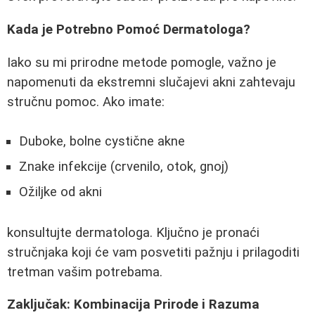
Kada je Potrebno Pomoć Dermatologa?
Iako su mi prirodne metode pomogle, važno je
napomenuti da ekstremni slučajevi akni zahtevaju
stručnu pomoc. Ako imate:
Duboke, bolne cystične akne
Znake infekcije (crvenilo, otok, gnoj)
Ožiljke od akni
konsultujte dermatologa. Ključno je pronaći
stručnjaka koji će vam posvetiti pažnju i prilagoditi
tretman vašim potrebama.
Zaključak: Kombinacija Prirode i Razuma