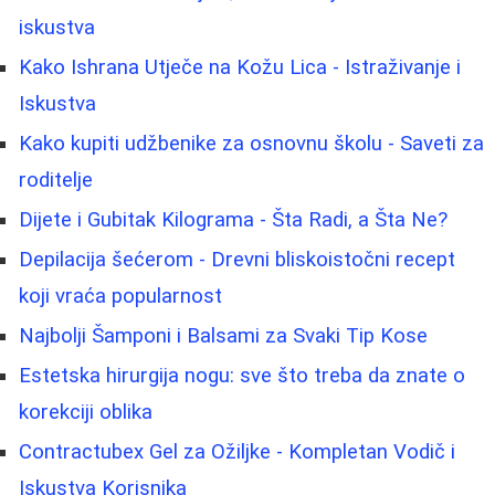
iskustva
Kako Ishrana Utječe na Kožu Lica - Istraživanje i
Iskustva
Kako kupiti udžbenike za osnovnu školu - Saveti za
roditelje
Dijete i Gubitak Kilograma - Šta Radi, a Šta Ne?
Depilacija šećerom - Drevni bliskoistočni recept
koji vraća popularnost
Najbolji Šamponi i Balsami za Svaki Tip Kose
Estetska hirurgija nogu: sve što treba da znate o
korekciji oblika
Contractubex Gel za Ožiljke - Kompletan Vodič i
Iskustva Korisnika