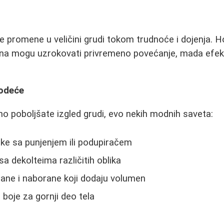
 promene u veličini grudi tokom trudnoće i dojenja. 
ena mogu uzrokovati privremeno povećanje, mada efekt
 odeće
lno poboljšate izgled grudi, evo nekih modnih saveta:
ke sa punjenjem ili podupiračem
a dekolteima različitih oblika
olane i naborane koji dodaju volumen
 boje za gornji deo tela