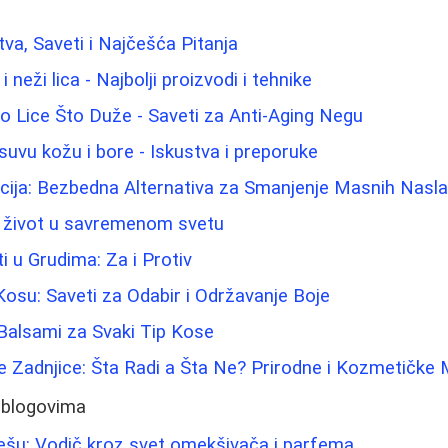
tva, Saveti i Najčešća Pitanja
 neži lica - Najbolji proizvodi i tehnike
 Lice Što Duže - Saveti za Anti-Aging Negu
suvu kožu i bore - Iskustva i preporuke
acija: Bezbedna Alternativa za Smanjenje Masnih Nasl
v život u savremenom svetu
ti u Grudima: Za i Protiv
Kosu: Saveti za Odabir i Održavanje Boje
 Balsami za Svaki Tip Kose
e Zadnjice: Šta Radi a Šta Ne? Prirodne i Kozmetičke
 blogovima
ešu: Vodič kroz svet omekšivača i parfema