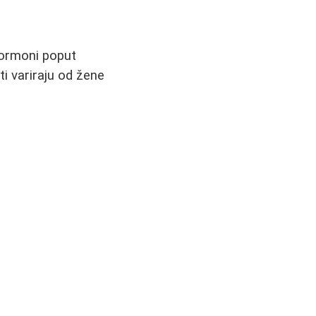
Hormoni poput
i variraju od žene