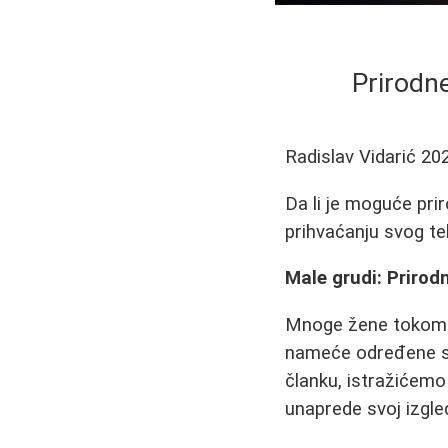
Prirodne
Radislav Vidarić
20
Da li je moguće prir
prihvaćanju svog te
Male grudi: Prirod
Mnoge žene tokom ži
nameće određene st
članku, istražićemo
unaprede svoj izgled