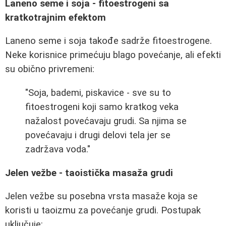
Laneno seme i soja - fitoestrogeni sa
kratkotrajnim efektom
Laneno seme i soja takođe sadrže fitoestrogene.
Neke korisnice primećuju blago povećanje, ali efekti
su obično privremeni:
"Soja, bademi, piskavice - sve su to
fitoestrogeni koji samo kratkog veka
nažalost povećavaju grudi. Sa njima se
povećavaju i drugi delovi tela jer se
zadržava voda."
Jelen vežbe - taoistička masaža grudi
Jelen vežbe su posebna vrsta masaže koja se
koristi u taoizmu za povećanje grudi. Postupak
uključuje: