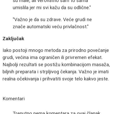
su male, ali verovatno sam to sama
umislila jer mi svi kažu da su odlične."
"Važno je da su zdrave. Veće grudi ne
znače automatski veću privlačnost."
Zaključak
Iako postoji mnogo metoda za prirodno povećanje
grudi, većina ima ograničen ili privremen efekat.
Najbolji rezultati se postižu kombinacijom masaža,
biljnih preparata i strpljivog čekanja. Važno je imati
realna očekivanja i prihvatiti svoje telo kakvo jeste.
Komentari
Trenutno nema komentara za ovaj članak.