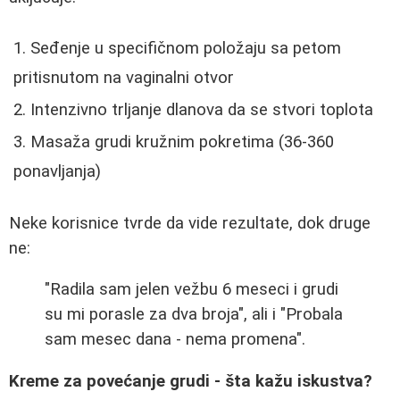
Seđenje u specifičnom položaju sa petom
pritisnutom na vaginalni otvor
Intenzivno trljanje dlanova da se stvori toplota
Masaža grudi kružnim pokretima (36-360
ponavljanja)
Neke korisnice tvrde da vide rezultate, dok druge
ne:
"Radila sam jelen vežbu 6 meseci i grudi
su mi porasle za dva broja", ali i "Probala
sam mesec dana - nema promena".
Kreme za povećanje grudi - šta kažu iskustva?