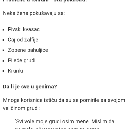
Neke žene pokušavaju sa:
Pivski kvasac
Čaj od žalfije
Zobene pahuljice
Pileće grudi
Kikiriki
Da li je sve u genima?
Mnoge korisnice ističu da su se pomirile sa svojom
veličinom grudi:
"Svi vole moje grudi osim mene. Mislim da