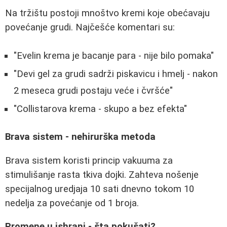
Na tržištu postoji mnoštvo kremi koje obećavaju
povećanje grudi. Najčešće komentari su:
"Evelin krema je bacanje para - nije bilo pomaka"
"Devi gel za grudi sadrži piskavicu i hmelj - nakon
2 meseca grudi postaju veće i čvršće"
"Collistarova krema - skupo a bez efekta"
Brava sistem - nehirurška metoda
Brava sistem koristi princip vakuuma za
stimulišanje rasta tkiva dojki. Zahteva nošenje
specijalnog uredjaja 10 sati dnevno tokom 10
nedelja za povećanje od 1 broja.
Promene u ishrani - šta pokušati?