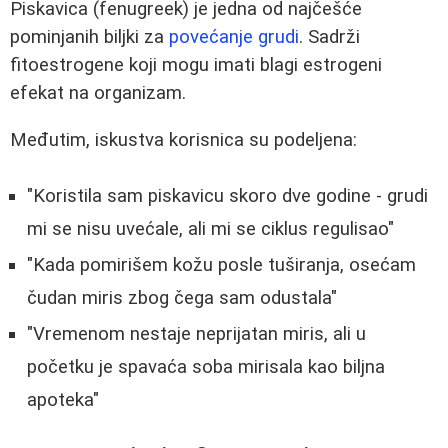
Piskavica (fenugreek) je jedna od najčešće
pominjanih biljki za
povećanje grudi
. Sadrži
fitoestrogene koji mogu imati blagi estrogeni
efekat na organizam.
Međutim, iskustva korisnica su podeljena:
"Koristila sam piskavicu skoro dve godine - grudi
mi se nisu uvećale, ali mi se ciklus regulisao"
"Kada pomirišem kožu posle tuširanja, osećam
čudan miris zbog čega sam odustala"
"Vremenom nestaje neprijatan miris, ali u
početku je spavaća soba mirisala kao biljna
apoteka"