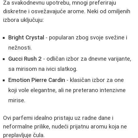
Za svakodnevnu upotrebu, mnogi preferiraju
diskretne i osvežavajuće arome. Neki od omiljenih
izbora uključuju:
Bright Crystal
- popularan zbog svoje svežine i
nežnosti.
Gucci Rush 2
- odličan izbor za dnevne varijante,
sa mirisom na ivici slatkog.
Emotion Pierre Cardin
- klasičan izbor za one
koji vole elegantne, ali ne preterano intenzivne
mirise.
Ovi parfemi idealno pristaju uz radne dane i
neformalne prilike, nudeći prijatnu aromu koja ne
preplavljuje čula.