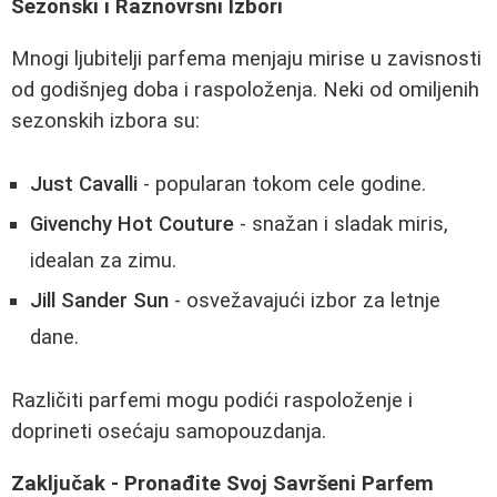
Sezonski i Raznovrsni Izbori
Mnogi ljubitelji parfema menjaju mirise u zavisnosti
od godišnjeg doba i raspoloženja. Neki od omiljenih
sezonskih izbora su:
Just Cavalli
- popularan tokom cele godine.
Givenchy Hot Couture
- snažan i sladak miris,
idealan za zimu.
Jill Sander Sun
- osvežavajući izbor za letnje
dane.
Različiti parfemi mogu podići raspoloženje i
doprineti osećaju samopouzdanja.
Zaključak - Pronađite Svoj Savršeni Parfem