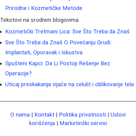
Prirodne i Kozmetičke Metode
Tekstovi na srodnim blogovima
Kozmetički Tretmani Lica: Sve Što Treba da Znaš
Sve Što Treba da Znaš O Povećanju Grudi:
Implantati, Oporavak i Iskustva
Spušteni Kapci: Da Li Postoji Rešenje Bez
Operacije?
Uticaj preskakanja vijače na celulit i oblikovanje tela
O nama
|
Kontakt
|
Politika privatnosti
|
Uslovi
korišćenja
|
Marketinški servisi