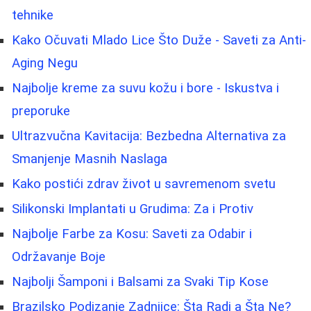
tehnike
Kako Očuvati Mlado Lice Što Duže - Saveti za Anti-
Aging Negu
Najbolje kreme za suvu kožu i bore - Iskustva i
preporuke
Ultrazvučna Kavitacija: Bezbedna Alternativa za
Smanjenje Masnih Naslaga
Kako postići zdrav život u savremenom svetu
Silikonski Implantati u Grudima: Za i Protiv
Najbolje Farbe za Kosu: Saveti za Odabir i
Održavanje Boje
Najbolji Šamponi i Balsami za Svaki Tip Kose
Brazilsko Podizanje Zadnjice: Šta Radi a Šta Ne?