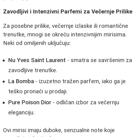
Zavodljivi i Intenzivni Parfemi za Večernje Prilike
Za posebne prilike, večernje izlaske ili romantične
trenutke, mnogi se okreću intenzivnijim mirisima.
Neki od omiljenih uključuju:
Nu Yves Saint Laurent
- smatra se savršenim za
zavodljive trenutke.
La Bomba
- izuzetno tražen parfem, iako ga je
teško pronaći u prodaji.
Pure Poison Dior
- odličan izbor za večernju
eleganciju.
Ovi mirisi imaju duboke, senzualne note koje