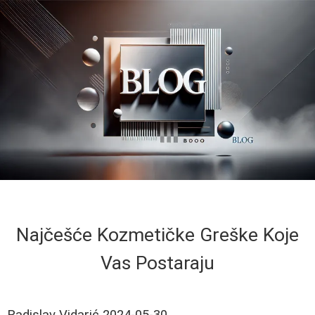
Najčešće Kozmetičke Greške Koje
Vas Postaraju
Radislav Vidarić
2024-05-30