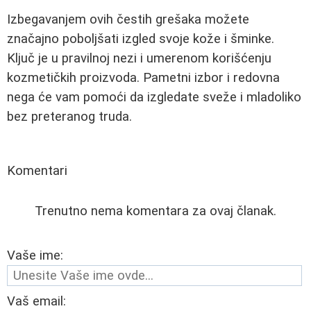
Izbegavanjem ovih čestih grešaka možete
značajno poboljšati izgled svoje kože i šminke.
Ključ je u pravilnoj nezi i umerenom korišćenju
kozmetičkih proizvoda. Pametni izbor i redovna
nega će vam pomoći da izgledate sveže i mladoliko
bez preteranog truda.
Komentari
Trenutno nema komentara za ovaj članak.
Vaše ime:
Vaš email: