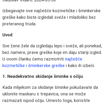
Izbegavajte ove najčešće kozmetičke i šminkerske
greške kako biste izgledali sveže i mladoliko bez
preteranog truda.
Uvod
Sve žene žele da izgledaju lepo i sveže, ali ponekad,
bez namere, prave greške koje im daju stariji izgled.
U ovom članku ćemo razmotriti
najčešće
kozmetičke i šminkerske greške
i kako ih izbeći.
1. Neadekvatno skidanje šminke s očiju
Kada mlijekom za skidanje šminke pokušavate da
uklonite maskaru s trepavica, ona se može
razmazati ispod očiju. Umesto toga, koristite