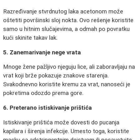
Razređivanje stvrdnutog laka acetonom može
oštetiti površinski sloj nokta. Ovo rešenje koristite
samo u hitnim slučajevima, a odmah po povratku
kući skinite takav lak.
5. Zanemarivanje nege vrata
Mnoge žene pažljivo njeguju lice, ali zaboravljaju na
vrat koji brže pokazuje znakove starenja.
Svakodnevno koristite kremu za vrat, nanoseći je
pokretima odozdo prema gore.
6. Preterano istiskivanje prištića
Istiskivanje prištića može dovesti do pucanja
kapilara i širenja infekcije. Umesto toga, koristite
masku sa adstringentnim dejstvom ili posavetujte