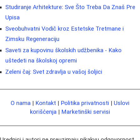
Studiranje Arhitekture: Sve Što Treba Da Znaš Pre
Upisa
Sveobuhvatni Vodič kroz Estetske Tretmane i
Zimsku Regeneraciju
Saveti za kupovinu školskih udžbenika - Kako
uštedeti na školskoj opremi
Zeleni čaj: Svet zdravlja u vašoj šoljici
O nama
|
Kontakt
|
Politika privatnosti
|
Uslovi
korišćenja
|
Marketinški servisi
Urednici i autori ne preuzimaju nikakvu odgovornost