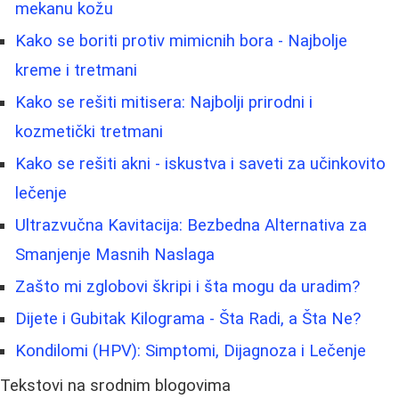
mekanu kožu
Kako se boriti protiv mimicnih bora - Najbolje
kreme i tretmani
Kako se rešiti mitisera: Najbolji prirodni i
kozmetički tretmani
Kako se rešiti akni - iskustva i saveti za učinkovito
lečenje
Ultrazvučna Kavitacija: Bezbedna Alternativa za
Smanjenje Masnih Naslaga
Zašto mi zglobovi škripi i šta mogu da uradim?
Dijete i Gubitak Kilograma - Šta Radi, a Šta Ne?
Kondilomi (HPV): Simptomi, Dijagnoza i Lečenje
Tekstovi na srodnim blogovima