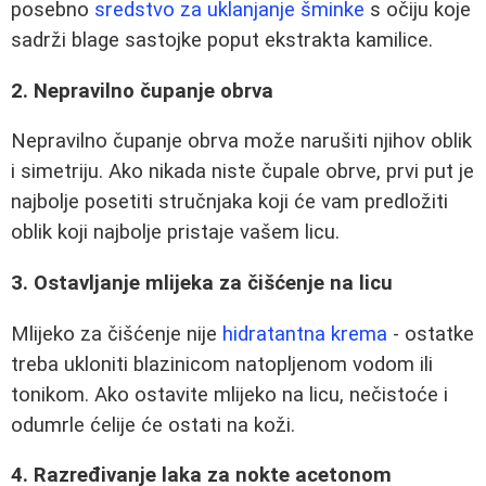
posebno
sredstvo za uklanjanje šminke
s očiju koje
sadrži blage sastojke poput ekstrakta kamilice.
2. Nepravilno čupanje obrva
Nepravilno čupanje obrva može narušiti njihov oblik
i simetriju. Ako nikada niste čupale obrve, prvi put je
najbolje posetiti stručnjaka koji će vam predložiti
oblik koji najbolje pristaje vašem licu.
3. Ostavljanje mlijeka za čišćenje na licu
Mlijeko za čišćenje nije
hidratantna krema
- ostatke
treba ukloniti blazinicom natopljenom vodom ili
tonikom. Ako ostavite mlijeko na licu, nečistoće i
odumrle ćelije će ostati na koži.
4. Razređivanje laka za nokte acetonom