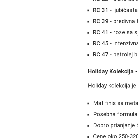
RC 31
- ljubičast
RC 39
- predivna 
RC 41
- roze sa s
RC 45
- intenzivn
RC 47
- petrolej b
Holiday Kolekcija -
Holiday kolekcija je
Mat finis sa meta
Posebna formula 
Dobro prianjanje
Cene oko 250-320