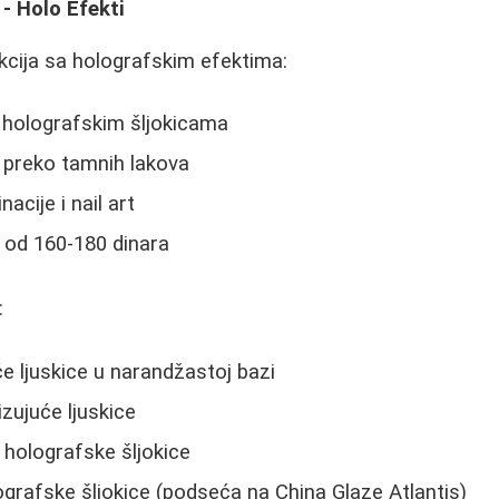
 - Holo Efekti
kcija sa holografskim efektima:
 holografskim šljokicama
u preko tamnih lakova
cije i nail art
 od 160-180 dinara
:
će ljuskice u narandžastoj bazi
izujuće ljuskice
e holografske šljokice
ografske šljokice (podseća na China Glaze Atlantis)