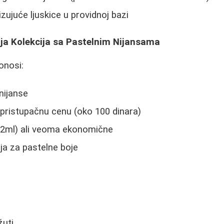
izujuće ljuskice u providnoj bazi
ija Kolekcija sa Pastelnim Nijansama
donosi:
nijanse
 pristupačnu cenu (oko 100 dinara)
.2ml) ali veoma ekonomične
ja za pastelne boje
žuti