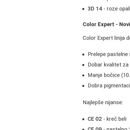
3D 14
- roze opal
Color Expert - Nov
Color Expert linija 
Prelepe pastelne 
Dobar kvalitet za
Manje bočice (10
Dobra pigmentaci
Najlepše nijanse:
CE 02
- kreč beli
CE 09
- pastelno 