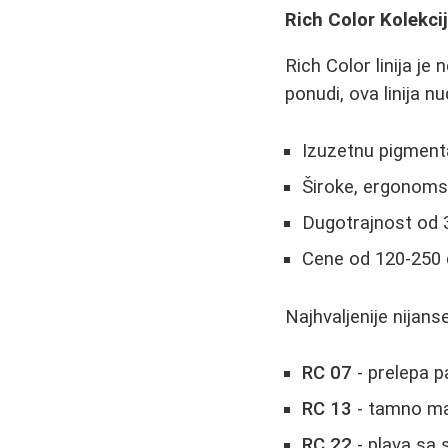
Rich Color Kolekcij
Rich Color linija je
ponudi, ova linija nu
Izuzetnu pigmenta
Široke, ergonomsk
Dugotrajnost od 
Cene od 120-250 
Najhvaljenije nijanse
RC 07
- prelepa p
RC 13
- tamno ma
RC 22
- plava sa 