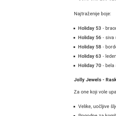
Najtraženije boje:
Holiday 53
- brao
Holiday 56
- siva
Holiday 58
- bord
Holiday 63
- lede
Holiday 70
- bela
Jolly Jewels - Rask
Za one koji vole upa
Velike, uočljive š
Pogodne za kombi