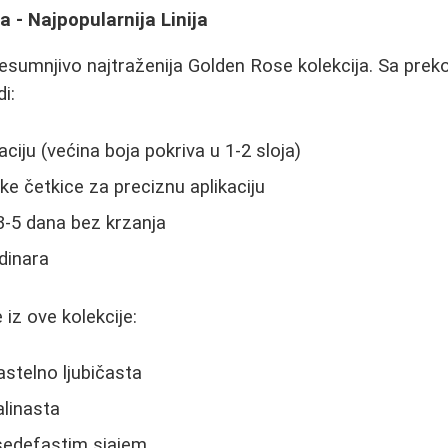
a - Najpopularnija Linija
 nesumnjivo najtraženija Golden Rose kolekcija. Sa preko
di:
ciju (većina boja pokriva u 1-2 sloja)
e četkice za preciznu aplikaciju
3-5 dana bez krzanja
dinara
 iz ove kolekcije:
astelno ljubičasta
linasta
sedefastim sjajem