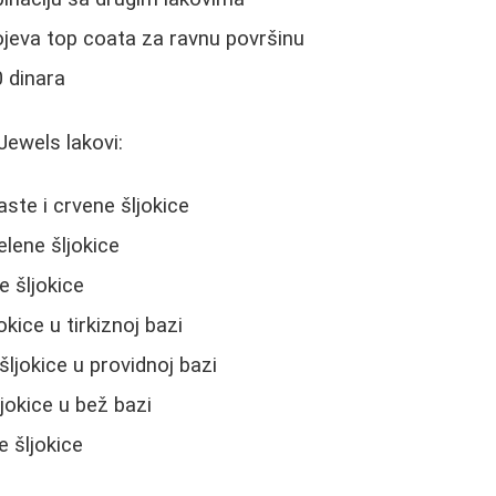
ojeva top coata za ravnu površinu
 dinara
 Jewels lakovi:
ste i crvene šljokice
elene šljokice
e šljokice
okice u tirkiznoj bazi
šljokice u providnoj bazi
ljokice u bež bazi
e šljokice