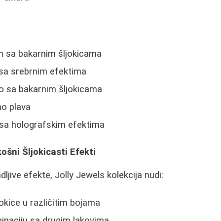
n sa bakarnim šljokicama
 sa srebrnim efektima
o sa bakarnim šljokicama
no plava
 sa holografskim efektima
ošni Šljokicasti Efekti
dljive efekte, Jolly Jewels kolekcija nudi:
ljokice u različitim bojama
naciju sa drugim lakovima