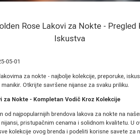
Golden Rose Lakovi za Nokte - Pregled K
Iskustva
25-05-01
akovima za nokte - najbolje kolekcije, preporuke, iskus
 manikir. Otkrijte savršene nijanse za svaku priliku.
i za Nokte - Kompletan Vodič Kroz Kolekcije
n od najpopularnijih brendova lakova za nokte na naše
 nijansi, pristupačnim cenama i solidnom kvalitetu. U
sve kolekcije ovog brenda i podeliti korisne savete za 