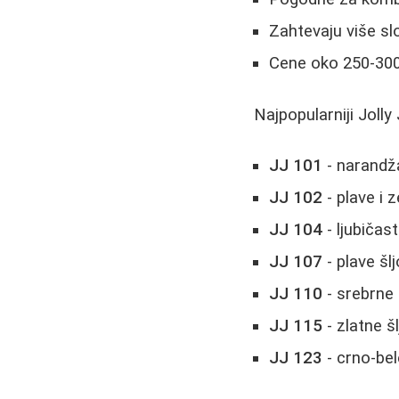
Zahtevaju više sl
Cene oko 250-300
Najpopularniji Jolly
JJ 101
- narandža
JJ 102
- plave i z
JJ 104
- ljubičast
JJ 107
- plave šlj
JJ 110
- srebrne 
JJ 115
- zlatne š
JJ 123
- crno-bel