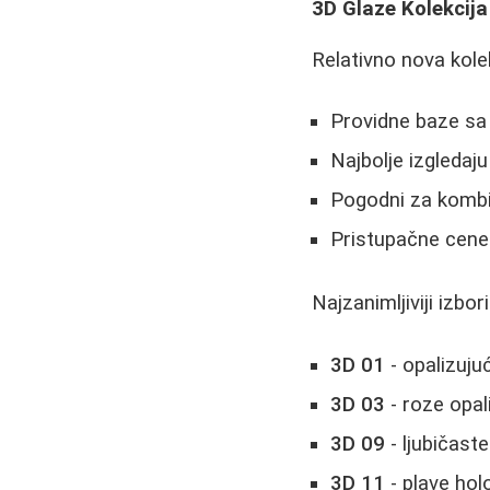
3D Glaze Kolekcija
Relativno nova kole
Providne baze sa
Najbolje izgledaj
Pogodni za kombina
Pristupačne cene
Najzanimljiviji izbori
3D 01
- opalizuju
3D 03
- roze opal
3D 09
- ljubičast
3D 11
- plave hol