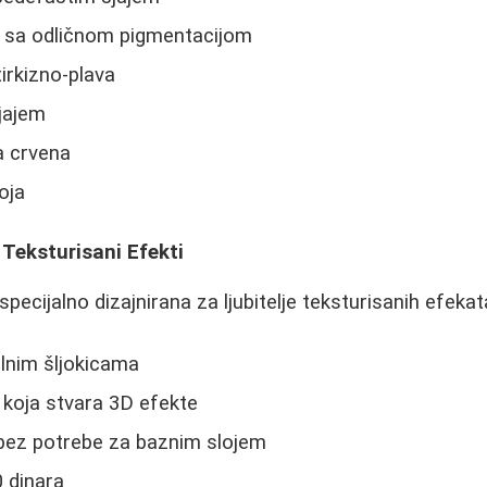
a sa odličnom pigmentacijom
tirkizno-plava
jajem
a crvena
oja
 Teksturisani Efekti
 specijalno dizajnirana za ljubitelje teksturisanih efekat
lnim šljokicama
koja stvara 3D efekte
 bez potrebe za baznim slojem
 dinara