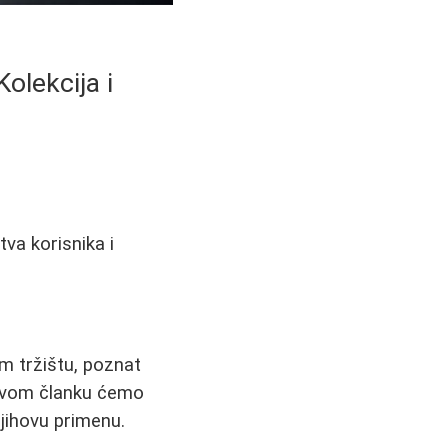
olekcija i
tva korisnika i
m tržištu, poznat
 ovom članku ćemo
njihovu primenu.