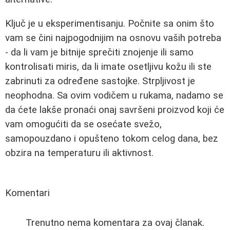
Ključ je u eksperimentisanju. Počnite sa onim što
vam se čini najpogodnijim na osnovu vaših potreba
- da li vam je bitnije sprečiti znojenje ili samo
kontrolisati miris, da li imate osetljivu kožu ili ste
zabrinuti za određene sastojke. Strpljivost je
neophodna. Sa ovim vodičem u rukama, nadamo se
da ćete lakše pronaći onaj savršeni proizvod koji će
vam omogućiti da se osećate svežo,
samopouzdano i opušteno tokom celog dana, bez
obzira na temperaturu ili aktivnost.
Komentari
Trenutno nema komentara za ovaj članak.