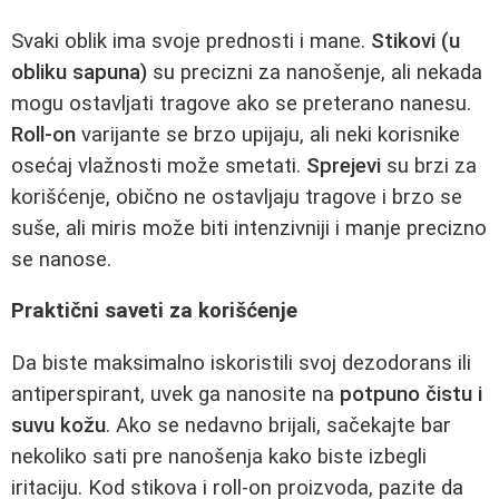
Svaki oblik ima svoje prednosti i mane.
Stikovi (u
obliku sapuna)
su precizni za nanošenje, ali nekada
mogu ostavljati tragove ako se preterano nanesu.
Roll-on
varijante se brzo upijaju, ali neki korisnike
osećaj vlažnosti može smetati.
Sprejevi
su brzi za
korišćenje, obično ne ostavljaju tragove i brzo se
suše, ali miris može biti intenzivniji i manje precizno
se nanose.
Praktični saveti za korišćenje
Da biste maksimalno iskoristili svoj dezodorans ili
antiperspirant, uvek ga nanosite na
potpuno čistu i
suvu kožu
. Ako se nedavno brijali, sačekajte bar
nekoliko sati pre nanošenja kako biste izbegli
iritaciju. Kod stikova i roll-on proizvoda, pazite da