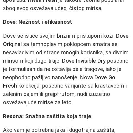
zbog svog osvežavajućeg, čistog mirisa.
Dove: Nežnost i efikasnost
Dove se ističe svojim brižnim pristupom koži.
Dove
Original
sa tamnoplavim poklopcem smatra se
nesavladivim od strane mnogih korisnika, sa divnim
mirisom koji dugo traje.
Dove Invisible Dry
posebno
je formulisan da ne ostavlja bele tragove, iako je
neophodno pažljivo nanošenje. Nova
Dove Go
Fresh
kolekcija, posebno varijante sa krastavcem i
zelenim čajem ili grejpfrutom, nudi izuzetno
osvežavajuće mirise za leto.
Rexona: Snažna zaštita koja traje
Ako vam je potrebna jaka i dugotrajna zaštita,