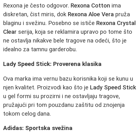
Rexona je često odgovor.
Rexona Cotton
ima
diskretan, čist miris, dok
Rexona Aloe Vera
pruža
blaginu i svežinu. Posebno se ističe
Rexona Crystal
Clear
serija, koja se reklamira upravo po tome što
ne ostavlja nikakve bele tragove na odeći, što je
idealno za tamnu garderobu.
Lady Speed Stick: Proverena klasika
Ova marka ima vernu bazu korisnika koji se kunu u
njen kvalitet. Proizvodi kao što je
Lady Speed Stick
u gel formi su prozirni i ne ostavljaju tragove,
pružajući pri tom pouzdanu zaštitu od znojenja
tokom celog dana.
Adidas: Sportska svežina