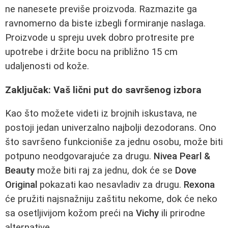
ne nanesete previše proizvoda. Razmazite ga
ravnomerno da biste izbegli formiranje naslaga.
Proizvode u spreju uvek dobro protresite pre
upotrebe i držite bocu na približno 15 cm
udaljenosti od kože.
Zaključak: Vaš lični put do savršenog izbora
Kao što možete videti iz brojnih iskustava, ne
postoji jedan univerzalno najbolji dezodorans. Ono
što savršeno funkcioniše za jednu osobu, može biti
potpuno neodgovarajuće za drugu.
Nivea Pearl &
Beauty
može biti raj za jednu, dok će se
Dove
Original
pokazati kao nesavladiv za drugu.
Rexona
će pružiti najsnažniju zaštitu nekome, dok će neko
sa osetljivijom kožom preći na
Vichy
ili prirodne
alternative.