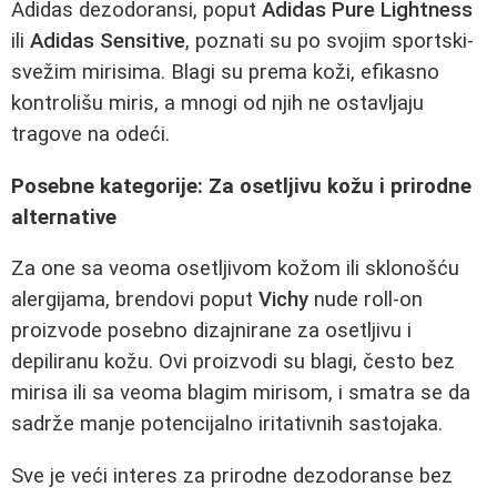
Adidas dezodoransi, poput
Adidas Pure Lightness
ili
Adidas Sensitive
, poznati su po svojim sportski-
svežim mirisima. Blagi su prema koži, efikasno
kontrolišu miris, a mnogi od njih ne ostavljaju
tragove na odeći.
Posebne kategorije: Za osetljivu kožu i prirodne
alternative
Za one sa veoma osetljivom kožom ili sklonošću
alergijama, brendovi poput
Vichy
nude roll-on
proizvode posebno dizajnirane za osetljivu i
depiliranu kožu. Ovi proizvodi su blagi, često bez
mirisa ili sa veoma blagim mirisom, i smatra se da
sadrže manje potencijalno iritativnih sastojaka.
Sve je veći interes za prirodne dezodoranse bez