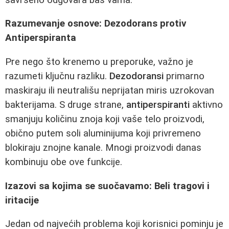
Razumevanje osnove: Dezodorans protiv
Antiperspiranta
Pre nego što krenemo u preporuke, važno je
razumeti ključnu razliku.
Dezodoransi
primarno
maskiraju ili neutrališu neprijatan miris uzrokovan
bakterijama. S druge strane,
antiperspiranti
aktivno
smanjuju količinu znoja koji vaše telo proizvodi,
obično putem soli aluminijuma koji privremeno
blokiraju znojne kanale. Mnogi proizvodi danas
kombinuju obe ove funkcije.
Izazovi sa kojima se suočavamo: Beli tragovi i
iritacije
Jedan od najvećih problema koji korisnici pominju je