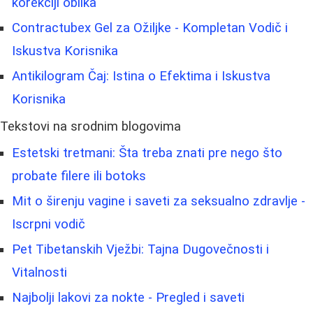
korekciji oblika
Contractubex Gel za Ožiljke - Kompletan Vodič i
Iskustva Korisnika
Antikilogram Čaj: Istina o Efektima i Iskustva
Korisnika
Tekstovi na srodnim blogovima
Estetski tretmani: Šta treba znati pre nego što
probate filere ili botoks
Mit o širenju vagine i saveti za seksualno zdravlje -
Iscrpni vodič
Pet Tibetanskih Vježbi: Tajna Dugovečnosti i
Vitalnosti
Najbolji lakovi za nokte - Pregled i saveti