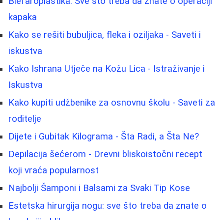
Blefaroplastika: Sve što treba da znate o operaciji
kapaka
Kako se rešiti bubuljica, fleka i oziljaka - Saveti i
iskustva
Kako Ishrana Utječe na Kožu Lica - Istraživanje i
Iskustva
Kako kupiti udžbenike za osnovnu školu - Saveti za
roditelje
Dijete i Gubitak Kilograma - Šta Radi, a Šta Ne?
Depilacija šećerom - Drevni bliskoistočni recept
koji vraća popularnost
Najbolji Šamponi i Balsami za Svaki Tip Kose
Estetska hirurgija nogu: sve što treba da znate o