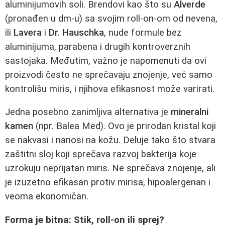
aluminijumovih soli. Brendovi kao što su
Alverde
(pronađen u dm-u) sa svojim roll-on-om od nevena,
ili
Lavera
i
Dr. Hauschka
, nude formule bez
aluminijuma, parabena i drugih kontroverznih
sastojaka. Međutim, važno je napomenuti da ovi
proizvodi često ne sprečavaju znojenje, već samo
kontrolišu miris, i njihova efikasnost može varirati.
Jedna posebno zanimljiva alternativa je
mineralni
kamen
(npr. Balea Med). Ovo je prirodan kristal koji
se nakvasi i nanosi na kožu. Deluje tako što stvara
zaštitni sloj koji sprečava razvoj bakterija koje
uzrokuju neprijatan miris. Ne sprečava znojenje, ali
je izuzetno efikasan protiv mirisa, hipoalergenan i
veoma ekonomičan.
Forma je bitna: Stik, roll-on ili sprej?