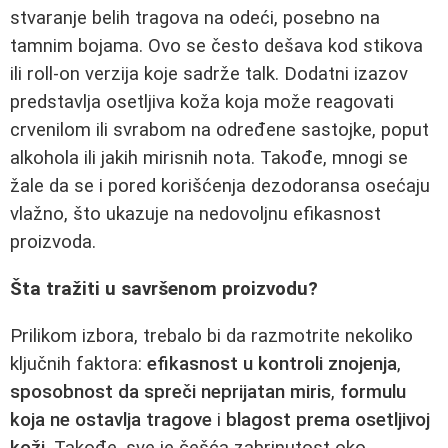
stvaranje belih tragova na odeći, posebno na
tamnim bojama. Ovo se često dešava kod stikova
ili roll-on verzija koje sadrže talk. Dodatni izazov
predstavlja osetljiva koža koja može reagovati
crvenilom ili svrabom na određene sastojke, poput
alkohola ili jakih mirisnih nota. Takođe, mnogi se
žale da se i pored korišćenja dezodoransa osećaju
vlažno, što ukazuje na nedovoljnu efikasnost
proizvoda.
Šta tražiti u savršenom proizvodu?
Prilikom izbora, trebalo bi da razmotrite nekoliko
ključnih faktora:
efikasnost u kontroli znojenja
,
sposobnost da spreči neprijatan miris
,
formulu
koja ne ostavlja tragove
i
blagost prema osetljivoj
koži
. Takođe, sve je češća zabrinutost oko