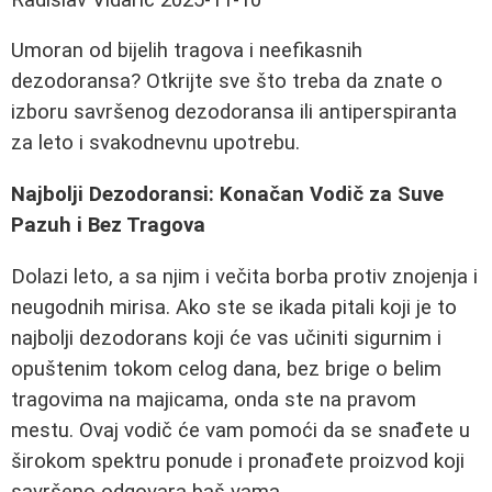
Umoran od bijelih tragova i neefikasnih
dezodoransa? Otkrijte sve što treba da znate o
izboru savršenog dezodoransa ili antiperspiranta
za leto i svakodnevnu upotrebu.
Najbolji Dezodoransi: Konačan Vodič za Suve
Pazuh i Bez Tragova
Dolazi leto, a sa njim i večita borba protiv znojenja i
neugodnih mirisa. Ako ste se ikada pitali koji je to
najbolji dezodorans koji će vas učiniti sigurnim i
opuštenim tokom celog dana, bez brige o belim
tragovima na majicama, onda ste na pravom
mestu. Ovaj vodič će vam pomoći da se snađete u
širokom spektru ponude i pronađete proizvod koji
savršeno odgovara baš vama.