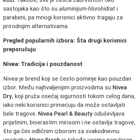
sastojaka kao što su
aluminijum-hlorohidrat
i
parabeni, pa mnogi korisnici aktivno tragaju za
prirodnijim alternativama.
Pregled popularnih izbora: Šta drugi korisnici
preporučuju
Nivea: Tradicija i pouzdanost
Nivea je brend koji se često pominje kao pouzdan
izbor. Među najhvaljenijim proizvodima su
Nivea
Dry
, koji pruža osećaj sigurnosti tokom celog dana,
iako neki korisnici primećuju da može ostavljati
bele tragove.
Nivea Pearl & Beauty
oduševljava
prijatinim, biserastim mirisom i ne ostavlja tragove,
što ga čini odličnim izborom za svakodnevnu
upotrebu.
Nivea Fresh
je takođe veoma popularan