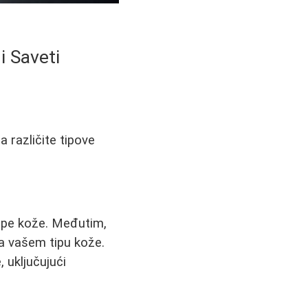
i Saveti
 različite tipove
lepe kože. Međutim,
ra vašem tipu kože.
 uključujući