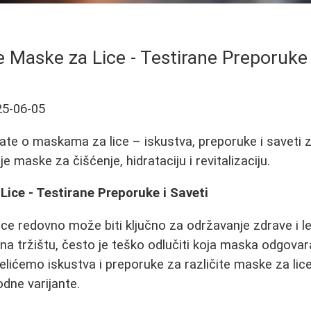
e Maske za Lice - Testirane Preporuke 
25-06-05
ate o maskama za lice – iskustva, preporuke i saveti za
je maske za čišćenje, hidrataciju i revitalizaciju.
Lice - Testirane Preporuke i Saveti
lice redovno može biti ključno za održavanje zdrave i 
 na tržištu, često je teško odlučiti koja maska odgova
lićemo iskustva i preporuke za različite maske za lice,
odne varijante.