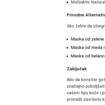
Multiaktiv Natura
Prirodne Alternat
Ako želite da izbeg
Maska od zelene g
Maska od meda i
Maska od belanca
Zaključak
Bilo da koristite g
značajno poboljšati
vašem tipu kože i p
pronašli savršenu k