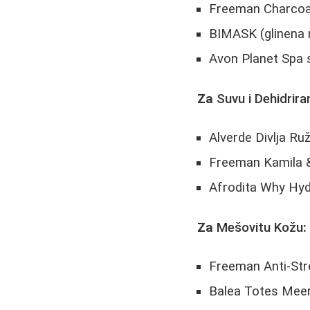
Freeman Charcoal 
BIMASK (glinena
Avon Planet Spa 
Za
Suvu i Dehidrir
Alverde Divlja Ru
Freeman Kamila &
Afrodita Why Hyd
Za
Mešovitu Kožu
:
Freeman Anti-Str
Balea Totes Meer