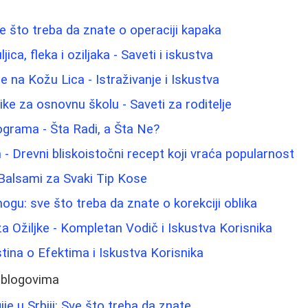
ve što treba da znate o operaciji kapaka
jica, fleka i oziljaka - Saveti i iskustva
 na Kožu Lica - Istraživanje i Iskustva
ike za osnovnu školu - Saveti za roditelje
lograma - Šta Radi, a Šta Ne?
 - Drevni bliskoistočni recept koji vraća popularnost
 Balsami za Svaki Tip Kose
nogu: sve što treba da znate o korekciji oblika
a Ožiljke - Kompletan Vodič i Iskustva Korisnika
stina o Efektima i Iskustva Korisnika
 blogovima
ije u Srbiji: Sve što treba da znate