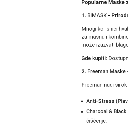
Popularne Maske za
1.
BIMASK
- Priro
Mnogi korisnici hval
za masnu i kombinov
može izazvati blago 
Gde kupiti:
Dostupna
2.
Freeman Maske
Freeman nudi širok 
Anti-Stress (Plav
Charcoal & Black
čišćenje.