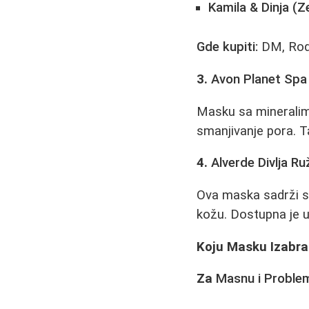
Kamila & Dinja (Z
Gde kupiti:
DM, Rodi
3.
Avon Planet Spa
Masku sa mineralima
smanjivanje pora. T
4.
Alverde Divlja Ru
Ova maska sadrži s
kožu. Dostupna je u
Koju Masku Izabra
Za
Masnu i Proble