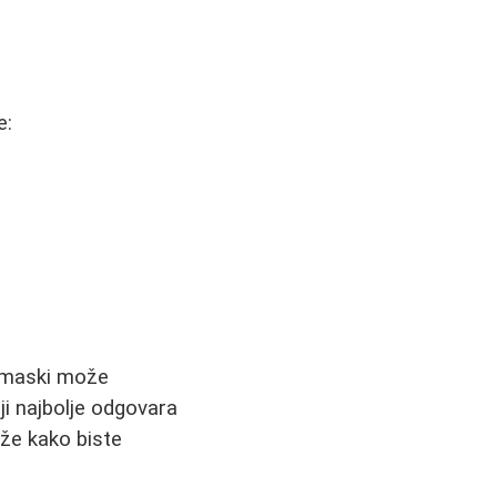
e:
a maski može
ji najbolje odgovara
ože kako biste