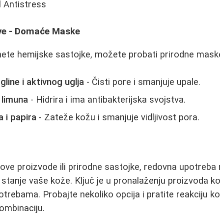
l Antistress
ive - Domaće Maske
nete hemijske sastojke, možete probati prirodne mask
line i aktivnog uglja
- Čisti pore i smanjuje upale.
 limuna
- Hidrira i ima antibakterijska svojstva.
 i papira
- Zateže kožu i smanjuje vidljivost pora.
otove proizvode ili prirodne sastojke, redovna upotreb
 stanje vaše kože. Ključ je u pronalaženju proizvoda ko
otrebama. Probajte nekoliko opcija i pratite reakciju k
ombinaciju.