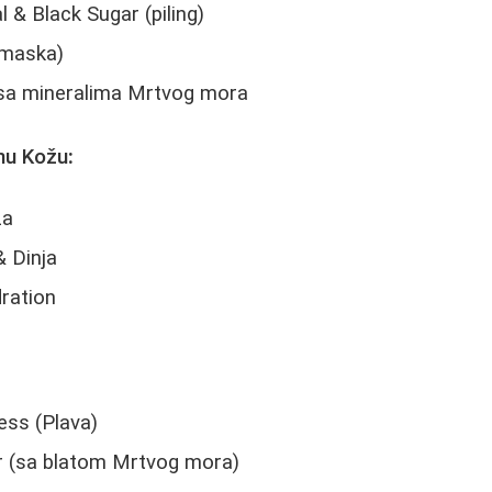
& Black Sugar (piling)
 maska)
sa mineralima Mrtvog mora
anu Kožu
:
ža
 Dinja
ration
ess (Plava)
 (sa blatom Mrtvog mora)