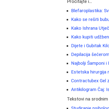
Pročitajte i...
Blefaroplastika: S
Kako se rešiti bubul
Kako Ishrana Utječe
Kako kupiti udžben
Dijete i Gubitak Ki
Depilacija šećerom
Najbolji Šamponi i
Estetska hirurgija 
Contractubex Gel z
Antikilogram Čaj: I
Tekstovi na srodnim
Studiranje psiholog