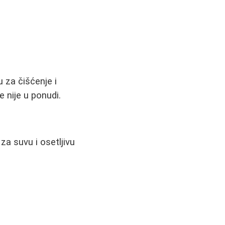
 za čišćenje i
 nije u ponudi.
za suvu i osetljivu