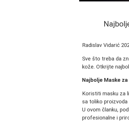
Najbolj
Radislav Vidarić
20
Sve što treba da zn
kože. Otkrijte najbol
Najbolje Maske za 
Koristiti masku za 
sa toliko proizvoda
U ovom članku, pode
profesionalne i prir