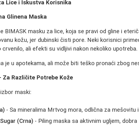
 Lice i Iskustva Korisnika
dna Glinena Maska
e BIMASK masku za lice, koja se pravi od gline i eteričn
anu kožu, jer dubinski čisti pore. Neki korisnici prim
crvenilo, ali efekti su vidljivi nakon nekoliko upotreba.
 je u apotekama, ali može biti teško pronaći zbog nes
- Za Različite Potrebe Kože
izbor maski:
a)
- Sa mineralima Mrtvog mora, odlična za mešovitu 
 Sugar (Crna)
- Piling maska sa aktivnim ugljem, dobra