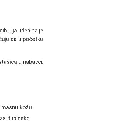
ih ulja. Idealna je
ećuju da u početku
tašica u nabavci.
i masnu kožu.
 za dubinsko