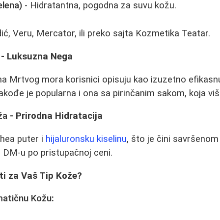
elena)
- Hidratantna, pogodna za suvu kožu.
ć, Veru, Mercator, ili preko sajta Kozmetika Teatar.
- Luksuzna Nega
 Mrtvog mora korisnici opisuju kao izuzetno efikasnu
akođe je popularna i ona sa pirinčanim sakom, koja više
ža
- Prirodna Hidratacija
hea puter i
hijaluronsku kiselinu
, što je čini savršenom 
 DM-u po pristupačnoj ceni.
ti za Vaš Tip Kože?
matičnu Kožu
: